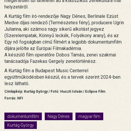
megértésén túl látleletet ad a klasszikus zenekultúra mai
helyzetéről.
A Kurtág film író-rendezője Nagy Dénes, Berlinale Ezüst
Medve díjas rendező (Természetes fény), producere Ugrin
Julianna, aki számos nagy sikerű alkotást jegyez
(Szerelempatak, Könnyű leckék, Folyékony arany), és az
Egy nő fogságban című filmért a legjobb dokumentumfilm
díjára jelölte az Európai Filmakadémia.
A készülő film operatőre Dobos Tamás, zenei szakmai
tanácsadója Fazekas Gergely zenetörténész.
A Kurtág film a Budapest Music Centerrel
együttműködésben készül, és a tervek szerint 2024-ben
lesz látható.
Címlapkép: Kurtág György / Fotó: Huszti István / Eclipse Film
Forrás: NFI
dokumentumfilm
Nagy Dénes
magyar film
Kurtág György