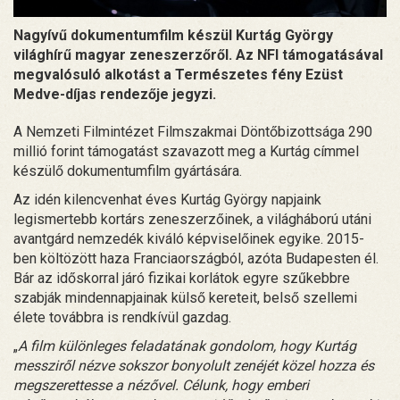
Nagyívű dokumentumfilm készül Kurtág György
világhírű magyar zeneszerzőről. Az NFI támogatásával
megvalósuló alkotást a Természetes fény Ezüst
Medve-díjas rendezője jegyzi.
A Nemzeti Filmintézet Filmszakmai Döntőbizottsága 290
millió forint támogatást szavazott meg a Kurtág címmel
készülő dokumentumfilm gyártására.
Az idén kilencvenhat éves Kurtág György napjaink
legismertebb kortárs zeneszerzőinek, a világháború utáni
avantgárd nemzedék kiváló képviselőinek egyike. 2015-
ben költözött haza Franciaországból, azóta Budapesten él.
Bár az időskorral járó fizikai korlátok egyre szűkebbre
szabják mindennapjainak külső kereteit, belső szellemi
élete továbbra is rendkívül gazdag.
„
A film különleges feladatának gondolom, hogy Kurtág
messziről nézve sokszor bonyolult zenéjét közel hozza és
megszerettesse a nézővel. Célunk, hogy emberi