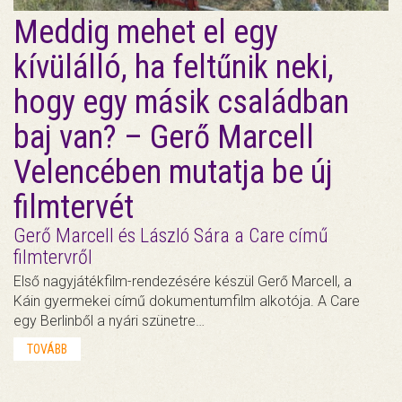
Meddig mehet el egy
kívülálló, ha feltűnik neki,
hogy egy másik családban
baj van? – Gerő Marcell
Velencében mutatja be új
filmtervét
Gerő Marcell és László Sára a Care című
filmtervről
Első nagyjátékfilm-rendezésére készül Gerő Marcell, a
Káin gyermekei című dokumentumfilm alkotója. A Care
egy Berlinből a nyári szünetre…
TOVÁBB