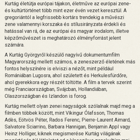
Kurtág életútja európai tájakon, életműve az európai zene-
és kultúrtörténet több mint ezer évén vezet keresztül. A
gregoriántól a legfrissebb kortárs trendekig a művészi
zene valamennyi korszaka és stílusirányzata érdekli és
hatással van rá, de az európai és magyar irodalom, illetve
képzőművészet is meghatározó élményforrást jelent
számára.
A Kurtág Györgyről készülő nagyívű dokumentumfilm
Magyarország mellett számos, a zeneszerző életének más
fontos helyszínére is elviszi a nézőt, mint például
Romániában Lugosra, ahol született és Herkulesfürdőre,
ahol gyerekkora egy részét töltötte. A film a tervek szerint
még Franciaországban, Svájcban, Hollandiában,
Olaszországban és Izlandon is forog.
Kurtág mellett olyan zenei nagyságok szólalnak majd meg a
filmben többek között, mint Víkingur Ólafsson, Thomas
Adès, Eötvös Péter, Rados Ferenc, Pierre-Laurent Aimard,
Salvatore Sciarrino, Barbara Hannigan, Benjamin Appl vagy
Heinz Holliger, kiknek megismerése Kurtág világának