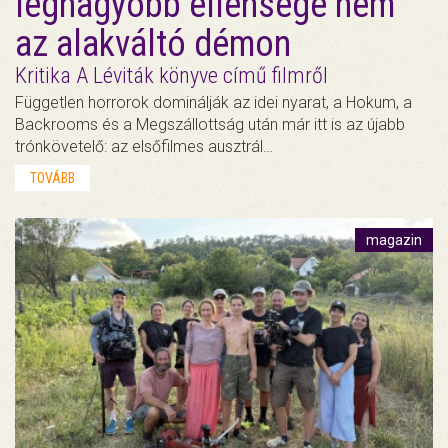
legnagyobb ellensége nem
az alakváltó démon
Kritika A Léviták könyve című filmről
Független horrorok dominálják az idei nyarat, a Hokum, a
Backrooms és a Megszállottság után már itt is az újabb
trónkövetelő: az elsőfilmes ausztrál…
TOVÁBB
magazin