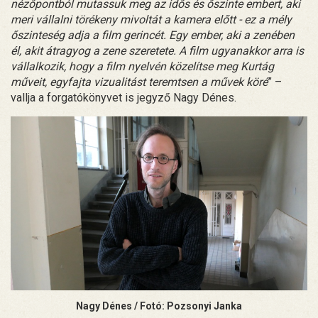
nézőpontból mutassuk meg az idős és őszinte embert, aki
meri vállalni törékeny mivoltát a kamera előtt - ez a mély
őszinteség adja a film gerincét. Egy ember, aki a zenében
él, akit átragyog a zene szeretete. A film ugyanakkor arra is
vállalkozik, hogy a film nyelvén közelítse meg Kurtág
műveit, egyfajta vizualitást teremtsen a művek köré
” –
vallja a forgatókönyvet is jegyző Nagy Dénes.
Nagy Dénes / Fotó: Pozsonyi Janka