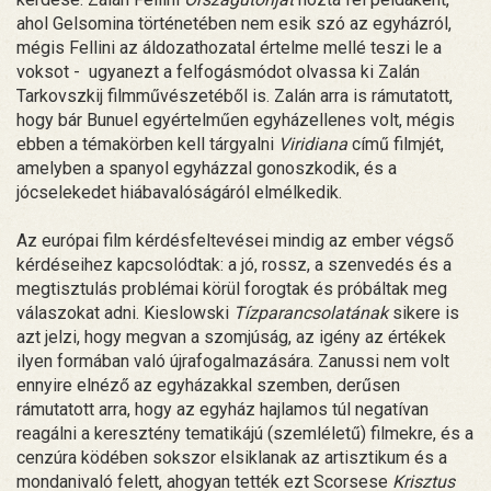
ahol Gelsomina történetében nem esik szó az egyházról,
mégis Fellini az áldozathozatal értelme mellé teszi le a
voksot - ugyanezt a felfogásmódot olvassa ki Zalán
Tarkovszkij filmművészetéből is. Zalán arra is rámutatott,
hogy bár Bunuel egyértelműen egyházellenes volt, mégis
ebben a témakörben kell tárgyalni
Viridiana
című filmjét,
amelyben a spanyol egyházzal gonoszkodik, és a
jócselekedet hiábavalóságáról elmélkedik.
Az európai film kérdésfeltevései mindig az ember végső
kérdéseihez kapcsolódtak: a jó, rossz, a szenvedés és a
megtisztulás problémai körül forogtak és próbáltak meg
válaszokat adni. Kieslowski
Tízparancsolatának
sikere is
azt jelzi, hogy megvan a szomjúság, az igény az értékek
ilyen formában való újrafogalmazására. Zanussi nem volt
ennyire elnéző az egyházakkal szemben, derűsen
rámutatott arra, hogy az egyház hajlamos túl negatívan
reagálni a keresztény tematikájú (szemléletű) filmekre, és a
cenzúra ködében sokszor elsiklanak az artisztikum és a
mondanivaló felett, ahogyan tették ezt Scorsese
Krisztus