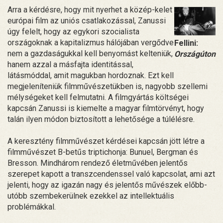
Arra a kérdésre, hogy mit nyerhet a közép-kelet
európai film az uniós csatlakozással, Zanussi
úgy felelt, hogy az egykori szocialista
országoknak a kapitalizmus hálójában vergődve
Fellini:
nem a gazdaságukkal kell benyomást kelteniük,
Országúton
hanem azzal a másfajta identitással,
látásmóddal, amit magukban hordoznak. Ezt kell
megjeleníteniük filmművészetükben is, nagyobb szellemi
mélységeket kell felmutatni. A filmgyártás költségei
kapcsán Zanussi is kiemelte a magyar filmtörvényt, hogy
talán ilyen módon biztosított a lehetősége a túlélésre.
A keresztény filmművészet kérdései kapcsán jött létre a
filmművészet B-betűs triptichonja: Bunuel, Bergman és
Bresson. Mindhárom rendező életművében jelentős
szerepet kapott a transzcendenssel való kapcsolat, ami azt
jelenti, hogy az igazán nagy és jelentős művészek előbb-
utóbb szembekerülnek ezekkel az intellektuális
problémákkal.