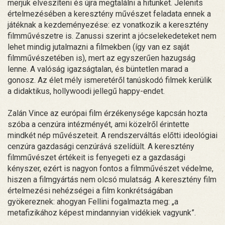
merjük elveszíteni és újra megtalálni a hitünket. Jelenits
értelmezésében a keresztény művészet feladata ennek a
játéknak a kezdeményezése: ez vonatkozik a keresztény
filmművészetre is. Zanussi szerint a jócselekedeteket nem
lehet mindig jutalmazni a filmekben (így van ez saját
filmművészetében is), mert az egyszerűen hazugság
lenne. A valóság igazságtalan, és büntetlen marad a
gonosz. Az élet mély ismeretéről tanúskodó filmek kerülik
a didaktikus, hollywoodi jellegű happy-endet.
Zalán Vince az európai film érzékenysége kapcsán hozta
szóba a cenzúra intézményét, ami közelről érintette
mindkét nép művészeteit. A rendszerváltás előtti ideológiai
cenzúra gazdasági cenzúrává szelídült. A keresztény
filmművészet értékeit is fenyegeti ez a gazdasági
kényszer, ezért is nagyon fontos a filmművészet védelme,
hiszen a filmgyártás nem olcsó mulatság. A keresztény film
értelmezési nehézségei a film konkrétságában
gyökereznek: ahogyan Fellini fogalmazta meg: „a
metafizikához képest mindannyian vidékiek vagyunk”.