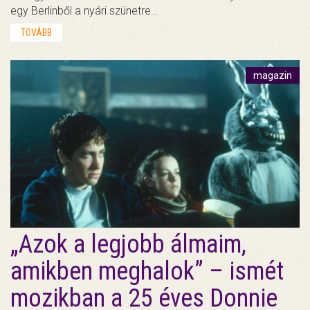
egy Berlinből a nyári szünetre…
TOVÁBB
magazin
„Azok a legjobb álmaim,
amikben meghalok” – ismét
mozikban a 25 éves Donnie