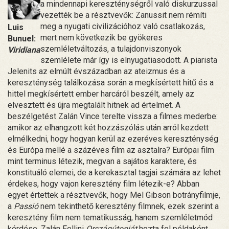
a mindennapi kereszténységről való diskurzussal
vezették be a résztvevők: Zanussit nem rémíti
meg a nyugati civilizációhoz való csatlakozás,
Luis
mert nem következik be gyökeres
Bunuel:
szemléletváltozás, a tulajdonviszonyok
Viridiana
szemlélete már így is elnyugatiasodott. A piarista
Jelenits az elmúlt évszázadban az ateizmus és a
kereszténység találkozása során a megkísértett hitű és a
hittel megkísértett ember harcáról beszélt, amely az
elvesztett és újra megtalált hitnek ad értelmet. A
beszélgetést Zalán Vince terelte vissza a filmes mederbe:
amikor az elhangzott két hozzászólás után arról kezdett
elmélkedni, hogy hogyan kerül az ezeréves kereszténység
és Európa mellé a százéves film az asztalra? Európai film
mint terminus létezik, megvan a sajátos karaktere, és
konstituáló elemei, de a kerekasztal tagjai számára az lehet
érdekes, hogy vajon keresztény film létezik-e? Abban
egyet értettek a résztvevők, hogy Mel Gibson botrányfilmje,
a
Passió
nem tekinthető keresztény filmnek, ezek szerint a
keresztény film nem tematikusság, hanem szemléletmód
kérdése. Zalán Fellini
Országútonját
hozta fel példaként,