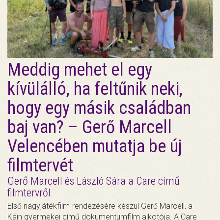
Meddig mehet el egy
kívülálló, ha feltűnik neki,
hogy egy másik családban
baj van? – Gerő Marcell
Velencében mutatja be új
filmtervét
Gerő Marcell és László Sára a Care című
filmtervről
Első nagyjátékfilm-rendezésére készül Gerő Marcell, a
Káin gyermekei című dokumentumfilm alkotója. A Care