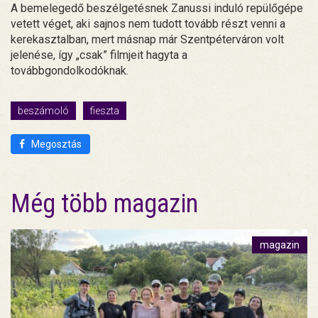
A bemelegedő beszélgetésnek Zanussi induló repülőgépe
vetett véget, aki sajnos nem tudott tovább részt venni a
kerekasztalban, mert másnap már Szentpéterváron volt
jelenése, így „csak” filmjeit hagyta a
továbbgondolkodóknak.
beszámoló
fieszta
Megosztás
Még több magazin
magazin