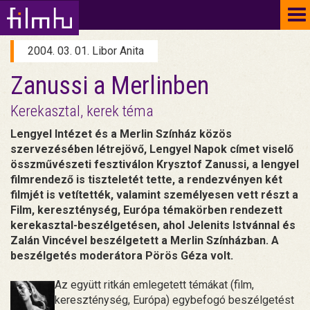
To
na
2004. 03. 01. Libor Anita
Zanussi a Merlinben
Kerekasztal, kerek téma
Lengyel Intézet és a Merlin Színház közös
szervezésében létrejövő, Lengyel Napok címet viselő
összművészeti fesztiválon Krysztof Zanussi, a lengyel
filmrendező is tiszteletét tette, a rendezvényen két
filmjét is vetítették, valamint személyesen vett részt a
Film, kereszténység, Európa témakörben rendezett
kerekasztal-beszélgetésen, ahol Jelenits Istvánnal és
Zalán Vincével beszélgetett a Merlin Színházban. A
beszélgetés moderátora Pörös Géza volt.
Az együtt ritkán emlegetett témákat (film,
kereszténység, Európa) egybefogó beszélgetést