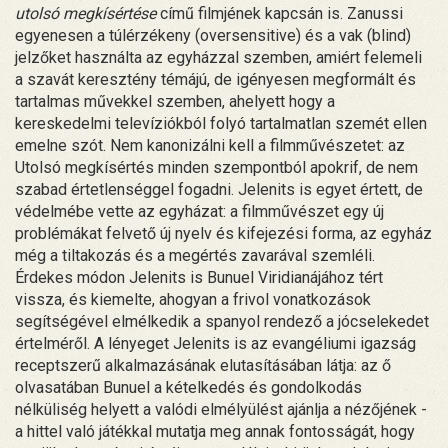
utolsó megkísértése
című filmjének kapcsán is. Zanussi
egyenesen a túlérzékeny (oversensitive) és a vak (blind)
jelzőket használta az egyházzal szemben, amiért felemeli
a szavát keresztény témájú, de igényesen megformált és
tartalmas művekkel szemben, ahelyett hogy a
kereskedelmi televíziókból folyó tartalmatlan szemét ellen
emelne szót. Nem kanonizálni kell a filmművészetet: az
Utolsó megkísértés minden szempontból apokrif, de nem
szabad értetlenséggel fogadni. Jelenits is egyet értett, de
védelmébe vette az egyházat: a filmművészet egy új
problémákat felvető új nyelv és kifejezési forma, az egyház
még a tiltakozás és a megértés zavarával szemléli.
Érdekes módon Jelenits is Bunuel Viridianájához tért
vissza, és kiemelte, ahogyan a frivol vonatkozások
segítségével elmélkedik a spanyol rendező a jócselekedet
értelméről. A lényeget Jelenits is az evangéliumi igazság
receptszerű alkalmazásának elutasításában látja: az ő
olvasatában Bunuel a kételkedés és gondolkodás
nélküliség helyett a valódi elmélyülést ajánlja a nézőjének -
a hittel való játékkal mutatja meg annak fontosságát, hogy