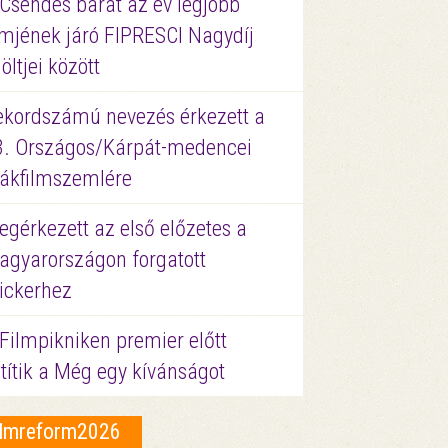
 Csendes barát az év legjobb
lmjének járó FIPRESCI Nagydíj
löltjei között
ekordszámú nevezés érkezett a
3. Országos/Kárpát-medencei
iákfilmszemlére
gérkezett az első előzetes a
agyarországon forgatott
ickerhez
Filmpikniken premier előtt
títik a Még egy kívánságot
ilmreform2026