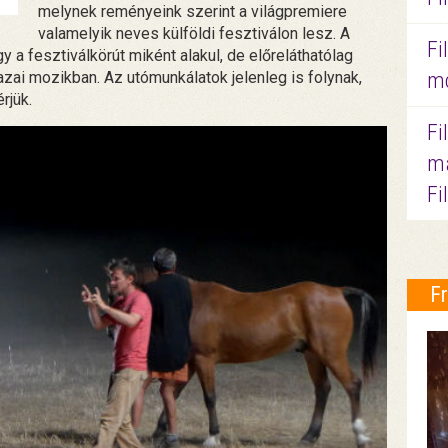
melynek reményeink szerint a világpremiere
valamelyik neves külföldi fesztiválon lesz. A
Fi
 a fesztiválkörút miként alakul, de előreláthatólag
mo
azai mozikban. Az utómunkálatok jelenleg is folynak,
rjük.
Fi
ma
Fi
F