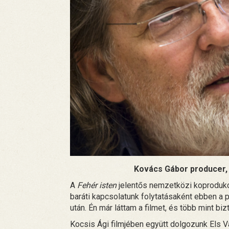
Kovács Gábor producer, 
A
Fehér isten
jelentős nemzetközi koprodukci
baráti kapcsolatunk folytatásaként ebben a p
után. Én már láttam a filmet, és több mint biz
Kocsis Ági filmjében együtt dolgozunk Els V