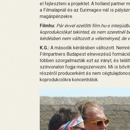
el fejleszteni a projektet. A holland partne
a Filmalapnál és az Eurimages-nál is pályázni
magánpénzekre.
Filmhu:
Pár évvel ezelőtti film.hu-s interjúd
koprodukciókat tekinted, és nem szeretnél b
kérdésben nem változott a véleményed, de
K.G.:
A második kérdésben változott. Nemrég
Filmpartners Budapest elnevezésű formáció
többen szorgalmazták ezt az irányt, és talál
színvonalon fogja megszervezni. Mi is bővít
részéről producerként és nem cégtulajdonosk
koprodukciókra koncentrálok.