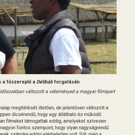
s a főszereplő a
Délibáb
forgatásán
időszakban változott a véleményed a magyar filmipart
alap megítélését illetően, de jelentősen változott a
ppen dicsérendő, hogy egy átlátható és működő
lyan filmeket támogattak eddig, amelyeket szívesen
ik nagyon fontos szempont, hogy olyan nagyságrendű
erek számára eddig elérhetetlen volt. Sőt, még a