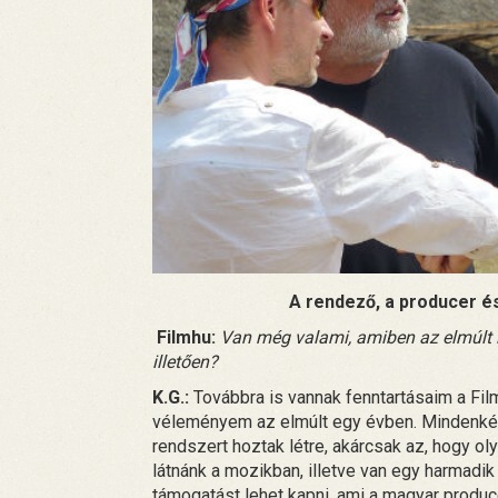
A rendező, a producer é
Filmhu:
Van még valami, amiben az elmúlt 
illetően?
K.G.:
Továbbra is vannak fenntartásaim a Film
véleményem az elmúlt egy évben. Mindenké
rendszert hoztak létre, akárcsak az, hogy o
látnánk a mozikban, illetve van egy harmad
támogatást lehet kapni, ami a magyar produc