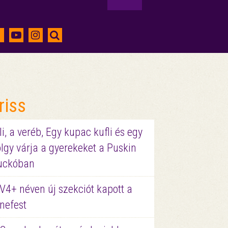
riss
li, a veréb, Egy kupac kufli és egy
lgy várja a gyerekeket a Puskin
uckóban
V4+ néven új szekciót kapott a
nefest