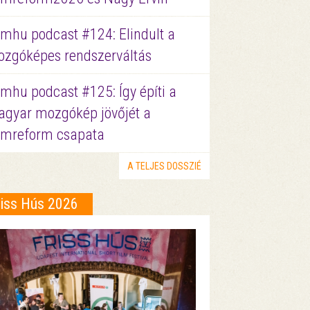
lmhu podcast #124: Elindult a
zgóképes rendszerváltás
lmhu podcast #125: Így építi a
gyar mozgókép jövőjét a
lmreform csapata
A TELJES DOSSZIÉ
riss Hús 2026