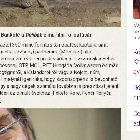
Máj
sze
e Bankolé a
Délibáb
című film forgatásán
röv
aptól 350 millió forintos támogatást kaptunk, amit
Ko
int a pozsonyi partnerünk (MPhilms) által
erencsére ebbe a produkcióba is – akárcsak a Fehér
Kr
t bevonni: OTP, MOL, PET Hungária, Volkswagen és más
gy
gtigrisről, a Kalandorokról vagy a Nejem, nőm,
ől, melynél igen ritka, hogy szponzorpénz is bevonható
gy a nagy cégek számára továbbra is presztízst jelent
Rö
lóan az elmúlt évekhez (Fekete Kefe, Fehér Tenyér,
ni
)
De
ad