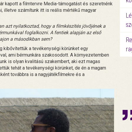
kö
r már kapott a filmtervre Media-támogatást és szeretnénk
, illetve számítunk itt is reális mértékű magyar
Lé
sz
ban azt nyilatkoztad, hogy a filmkészítés jövőjének a
érmunkával foglalkozni. A fentiek alapján az első
Re
 vajon a másodikban sem?
ra
 kibővítettük a tevékenységi körünket egy
val, ami bérmunkára szakosodott. A környezetemben
tunk is olyan kvalitású szakembert, aki ezt magas
ettük tehát a tevékenységi körünket, de én a magam
ént továbbra is a nagyjátékfilmekre és a