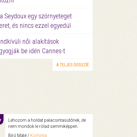
ltözni
a Seydoux egy szörnyeteget
eret, és nincs ezzel egyedül
ndkívüli női alakítások
gyogják be idén Cannes-t
A TELJES DOSSZIÉ
Lehozom a holdat palacsintasütőnek, de
nem mondok le rólad semmiképpen.
Bíró Máté /
Körhinta