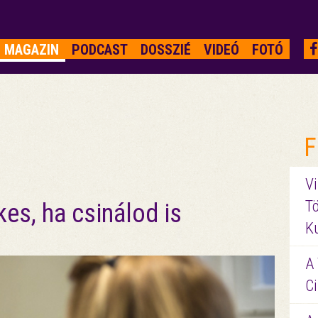
MAGAZIN
PODCAST
DOSSZIÉ
VIDEÓ
FOTÓ
F
Vi
Tö
kes, ha csinálod is
K
A 
Ci