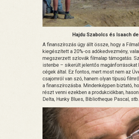
Hajdu Szabolcs és Isaach d
A finanszírozás úgy állt össze, hogy a Filmal
kiegészített a 20%-os adókedvezmény, valam
megszerzett szlovák filmalap támogatás. Sz
istenbe – sikerült jelentős magánforrásoka
cégek által. Ez fontos, mert most nem az Üve
csajomról van szó, hanem olyan típusú filmr
a finanszírozásba. Mindenképpen biztató, ho
részt venni ezekben a produkciókban, hason
Delta, Hunky Blues, Bibliotheque Pascal, stb.