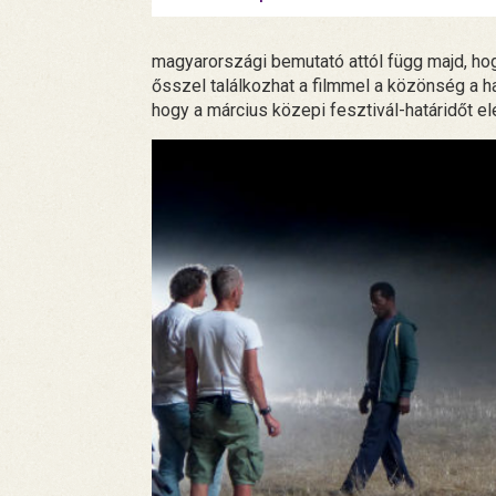
magyarországi bemutató attól függ majd, hogy
ősszel találkozhat a filmmel a közönség a h
hogy a március közepi fesztivál-határidőt elé