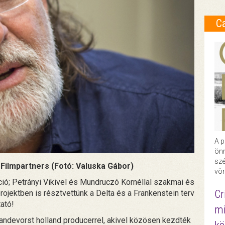
C
A p
önr
szé
Filmpartners (Fotó: Valuska Gábor)
vör
ó; Petrányi Vikivel és Mundruczó Kornéllal szakmai és
Cr
rojektben is résztvettünk a Delta és a Frankenstein terv
tató!
mi
andevorst holland producerrel, akivel közösen kezdték