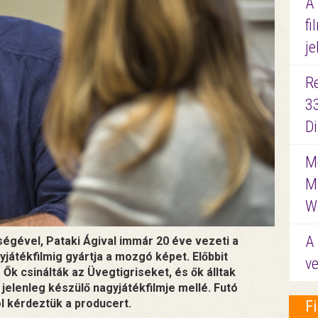
A
fi
je
R
3
D
Me
M
W
A 
égével, Pataki Ágival immár 20 éve vezeti a
yjátékfilmig gyártja a mozgó képet. Előbbit
ve
Ők csinálták az Üvegtigriseket, és ők álltak
jelenleg készülő nagyjátékfilmje mellé. Futó
l kérdeztük a producert.
F