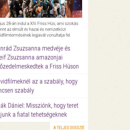
us 28-án indul a XIV. Friss Hús, ami szokás
rint az elmúlt év hazai és nemzetközi
idfilmtermésének legjavát vonultatja fel.
nrád Zsuzsanna medvéje és
eif Zsuzsanna amazonjai
őzedelmeskedtek a Friss Húson
vidfilmeknél az a szabály, hogy
ncsen szabály
ák Dániel: Missziónk, hogy teret
junk a fiatal tehetségeknek
A TELJES DOSSZIÉ