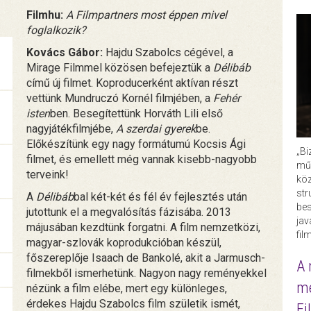
Filmhu:
A Filmpartners most éppen mivel
foglalkozik?
Kovács Gábor:
Hajdu Szabolcs cégével, a
Mirage Filmmel közösen befejeztük a
Délibáb
című új filmet. Koproducerként aktívan részt
vettünk Mundruczó Kornél filmjében, a
Fehér
isten
ben. Besegítettünk Horváth Lili első
nagyjátékfilmjébe,
A szerdai gyerek
be.
Előkészítünk egy nagy formátumú Kocsis Ági
„Bi
filmet, és emellett még vannak kisebb-nagyobb
műk
terveink!
köz
str
A
Délibáb
bal két-két és fél év fejlesztés után
bes
jutottunk el a megvalósítás fázisába. 2013
ja
májusában kezdtünk forgatni. A film nemzetközi,
fil
magyar-szlovák koprodukcióban készül,
főszereplője Isaach de Bankolé, akit a Jarmusch-
A 
filmekből ismerhetünk. Nagyon nagy reményekkel
me
nézünk a film elébe, mert egy különleges,
érdekes Hajdu Szabolcs film születik ismét,
Fi