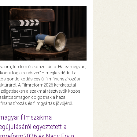
zalom, türelem és konzultáció. Ha ez megvan,
ödni fog a rendszer” – megkezdődött a
ös gondolkodás egy új filmfinanszírozási
uktúráról. A Filmreform2026 kerekasztal-
zélgetéseken a szakmai résztvevők közös
vaslatcsomagon dolgoznak a hazai
mfinanszírozás és filmgyártás jövőjéről.
magyar filmszakma
gújulásáról egyeztetett a
lmreform2026 és Nagy Ervin