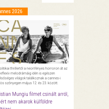
annes 2026
olitikai thrillertől a neonfényes horroron át az
eflexív melodrámáig idén is egészen
lsőséges világok találkoznak a cannes-i
ös szőnyegen május 12. és 23. között.
istian Mungiu filmet csinált arról,
ért nem akarok külföldre