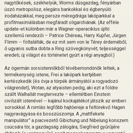
nagytőkések, székhelyük, Worms dúsgazdag, fényárban
úszó metropolisz, elegáns bankokkal és égbenyúló
irodaházakkal, meg persze méregdrága lakóparkkal a
profitmaximálásban megfáradt oligarchiának. (Az efféle
update-et különben már a Wagner-operaciklus újító
szellemű rendezői – Patrice Chéreau, Harry Kupfer, Jürgen
Flimm -- föltalálták, de ez mit sem von le Térey érdeméből,
ő ugyanis sutba dobta a Ring szövegkönyvét, teljességgel
eredeti, új világot és történetet gyúrt a régi anyagból.)
Az ógermán sorsistennőkből tévébemondónők lettek, a
termékenység istene, Frei a lakópark kertjében
kertészkedik (és óvja a törpék ármányától a rogyadozó
világrendet), Wotan, az atyaisten pedig, aki ezt a földre
szállt Walhallát megtervezte – ellentétben Einstein
civilizált istenével -- kajánul kockajátékot játszik az emberi
sorsokkal. A romlás legfőbb hajtóereje a feltörekvő Hagen
nagyravágyása és bosszúszomja. A „mattfekete
manipulátor” a piacvezető Gibichung und Nibelung konszern
csúcsára tör, a gazdagság zálogára, Siegfried gyűrűjére