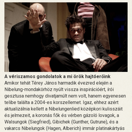
A vériszamos gondolatok a mi örök hajtóerőink
Amikor tehát Térey János harmadik évezred elején a
Nibelung-mondakörhöz nyúlt vissza inspirációért, írói
gesztusa nemhogy divatjamúlt nem volt, hanem egyenesen
telibe találta a 2004-es korszellemet. Igaz, ehhez azért
aktualizálnia kellett a Nibelungenlied középkori kulisszáit
és jelmezeit, a koronás fők és vérben gázoló lovagok, a
Walsungok (Siegfried), Gibichek (Gunther, Gutrune), és a
vakarcs Nibelungok (Hagen, Alberich) immár platinakártyás