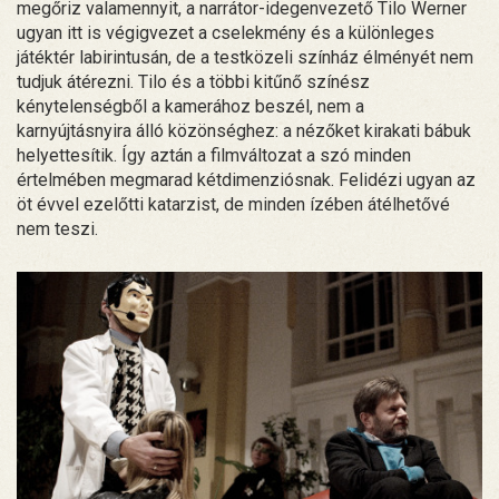
megőriz valamennyit, a narrátor-idegenvezető Tilo Werner
ugyan itt is végigvezet a cselekmény és a különleges
játéktér labirintusán, de a testközeli színház élményét nem
tudjuk átérezni. Tilo és a többi kitűnő színész
kénytelenségből a kamerához beszél, nem a
karnyújtásnyira álló közönséghez: a nézőket kirakati bábuk
helyettesítik. Így aztán a filmváltozat a szó minden
értelmében megmarad kétdimenziósnak. Felidézi ugyan az
öt évvel ezelőtti katarzist, de minden ízében átélhetővé
nem teszi.