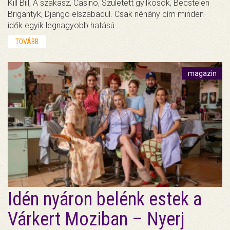
Kill Bill, A szakasz, Casino, Született gyilkosok, Becstelen
Brigantyk, Django elszabadul. Csak néhány cím minden
idők egyik legnagyobb hatású…
TOVÁBB
magazin
Idén nyáron belénk estek a
Várkert Moziban – Nyerj