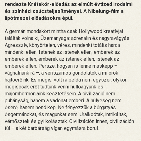
rendezte Krétakör-előadás az elmúlt évtized irodalmi
és színházi csúcsteljesítményei. A Nibelung-film a
lipótmezei előadásokra épül.
A germán mondakört mintha csak Hollywood kreatívjai
találták volna ki, Üzemanyaga: adrenalin és nagyravágyás.
Agresszív, könyörtelen, véres, mindenki totális harca
mindenki ellen. Istenek az istenek ellen, emberek az
emberek ellen, emberek az istenek ellen, istenek az
emberek ellen. Persze, hogyan is lenne másképp –
vághatnánk rá –, a vériszamos gondolatok a mi örök
hajtóerőink. És mégis, volt rá példa nem egyszer, olykor
mégiscsak erőt tudtunk venni hüllőagyunk és
majomhormonjaink késztetésein. A civilizáció nem
puhányság, hanem a vadonat emberi. A hülyeség nem
őserő, hanem hendikep. Ne fényezzük a bőrgatyás
ősgermánokat, és magunkat sem. Uralkodtak, intrikáltak,
vérnősztek és gyilkolásztak. Civilizáción innen, civilizáción
túl – a két barbárság vígan egymásra borul.