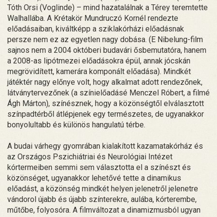
Tóth Orsi (Voglinde) – mind hazatalálnak a Térey teremtette
Walhallába. A Krétakör Mundruczó Kornél rendezte
előadásaiban, kiváltképp a sziklakórházi előadásnak
persze nem ez az egyetlen nagy dobása. (E Nibelung-film
sajnos nem a 2004 októberi budavári ősbemutatóra, hanem
a 2008-as lipótmezei előadásokra épül, annak jócskán
megrövidített, kamerára komponált előadása). Mindkét
játéktér nagy előnye volt, hogy alkalmat adott rendezőnek,
látványtervezőnek (a színielőadásé Menczel Róbert, a filmé
Ágh Márton), színésznek, hogy a közönségtől elválasztott
színpadtérből átlépjenek egy természetes, de ugyanakkor
bonyolultabb és különös hangulatú térbe.
A budai várhegy gyomrában kialakított kazamatakórház és
az Országos Pszichiátriai és Neurológiai Intézet
kórtermeiben semmi sem választotta el a színészt és
közönséget, ugyanakkor lehetővé tette a dinamikus
előadást, a közönség mindkét helyen jelenetről jelenetre
vándorol újabb és újabb színterekre, aulába, kórterembe,
műtőbe, folyosóra. A filmváltozat a dinamizmusból ugyan