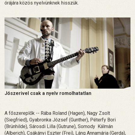
órájára közös nyelvünknek hisszük.
Jószerivel csak a nyelv romolhatatlan
A főszereplők -- Rába Roland (Hagen), Nagy Zsolt
(Siegfried), Gyabronka József (Gunther), Péterfy Bori
(Brünhilde), Sárosdi Lilla (Gutrune), Somody Kálmán
(Alberich), Csákányi Eszter (Frei), Láng Annamária (Gerda),