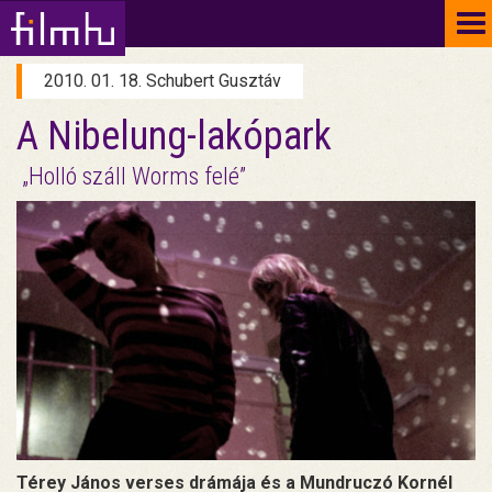
To
na
2010. 01. 18. Schubert Gusztáv
A Nibelung-lakópark
„Holló száll Worms felé”
Térey János verses drámája és a Mundruczó Kornél