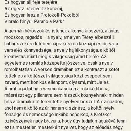
És hogyan áll feje tetejére
Az egész istenverte kóceráj,
És hogyan lesz a Protokoll-Pokolból
Vibráló fényű Paranoia Park.”
A germán héroszok és istenek alkonya kisszerű, alantas,
mocskos, ragadós – a nyelv, amelyen Térey elbeszéli,
habár szókészletében naprakészen köznapi és durva, a
verselés könnyedsége, a nyelv hajlékonysága, a költői
kreativitás miatt mégis világosság árad belőle. Az
egyetemes romlás közepette jószerivel csak a nyelv
romolhatatlan. A verses drámában ez a kontraszt a sötét
tettek és a költészet világossága közt cseppet sem
zavaró, mert ironikus ellenpont, olyasmi, mint Jeles
Álombrigádjában a vasmunkásokon a rokokó libéria,
másrészt egy pillanatra sem hisszük köznyelvnek: minden
hős a drámaköltő teremtette nyelven beszél. A színpadon,
ahol nem a költő az úr, hanem a színész, a költői nyelv
fensége és nemessége inkább hendikep, a Krétakör
színészeinek nagy bravúrja, hogy úgy tudják magukévá tenni
ezt a mesterien mesterkélt nyelvet, hogy az előadás négy