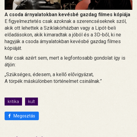
A csoda árnyalatokban kevésbé gazdag filmes kópiája
E figyelmeztetés csak azoknak a szerencséseknek szól,
akik ott lehettek a Sziklakórházban vagy a Lipót-beli
előadásokon, akik kimaradtak a jóból és a 3D-ből, ki ne
hagyják a csoda árnyalatokban kevésbé gazdag filmes
kópiáját.
Már csak azért sem, mert a legfontosabb gondolat így is
átjön:
„Szükséges, édesem, a kellő elővigyázat,
A törpék máskülönben történelmet csinálnak.”
kritika
kult
Megosztás