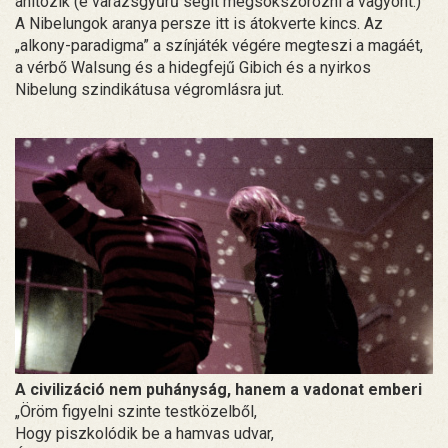
áhítozik (e varázsgyűrű segít megsokszorozni a vagyont.)
A Nibelungok aranya persze itt is átokverte kincs. Az
„alkony-paradigma” a színjáték végére megteszi a magáét,
a vérbő Walsung és a hidegfejű Gibich és a nyirkos
Nibelung szindikátusa végromlásra jut.
A civilizáció nem puhányság, hanem a vadonat emberi
„Öröm figyelni szinte testközelből,
Hogy piszkolódik be a hamvas udvar,