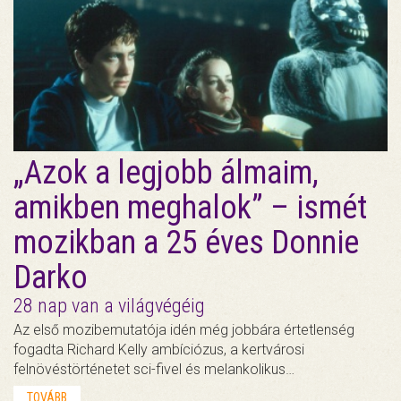
„Azok a legjobb álmaim,
amikben meghalok” – ismét
mozikban a 25 éves Donnie
Darko
28 nap van a világvégéig
Az első mozibemutatója idén még jobbára értetlenség
fogadta Richard Kelly ambíciózus, a kertvárosi
felnövéstörténetet sci-fivel és melankolikus…
TOVÁBB