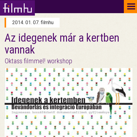
To
na
2014. 01. 07. filmhu
Az idegenek már a kertben
vannak
Oktass filmmel! workshop