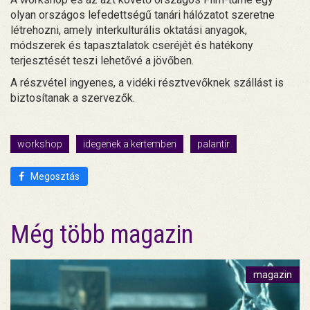
olyan országos lefedettségű tanári hálózatot szeretne
létrehozni, amely interkulturális oktatási anyagok,
módszerek és tapasztalatok cseréjét és hatékony
terjesztését teszi lehetővé a jövőben.
A részvétel ingyenes, a vidéki résztvevőknek szállást is
biztosítanak a szervezők.
workshop
idegenek a kertemben
palantír
Megosztás
Még több magazin
magazin