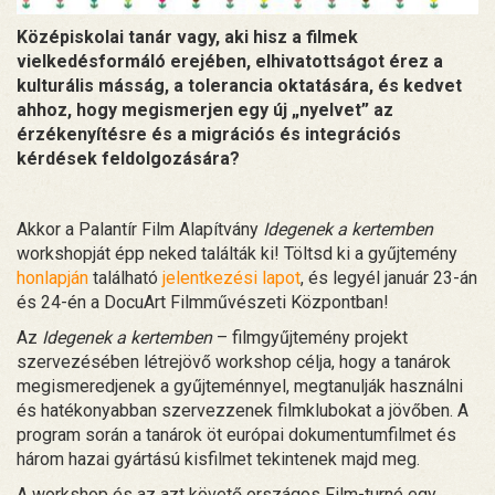
Középiskolai tanár vagy, aki hisz a filmek
vielkedésformáló erejében, elhivatottságot érez a
kulturális másság, a tolerancia oktatására, és kedvet
ahhoz, hogy megismerjen egy új „nyelvet” az
érzékenyítésre és a migrációs és integrációs
kérdések feldolgozására?
Akkor a Palantír Film Alapítvány
Idegenek a kertemben
workshopját épp neked találták ki! Töltsd ki a gyűjtemény
honlapján
található
jelentkezési lapot
, és legyél január 23-án
és 24-én a DocuArt Filmművészeti Központban!
Az
Idegenek a kertemben
– filmgyűjtemény projekt
szervezésében létrejövő workshop célja, hogy a tanárok
megismeredjenek a gyűjteménnyel, megtanulják használni
és hatékonyabban szervezzenek filmklubokat a jövőben. A
program során a tanárok öt európai dokumentumfilmet és
három hazai gyártású kisfilmet tekintenek majd meg.
A workshop és az azt követő országos Film-turné egy