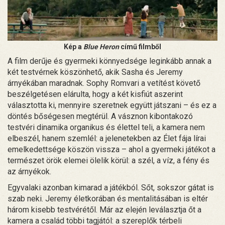
Kép a
Blue Heron
című filmből
A film derűje és gyermeki könnyedsége leginkább annak a
két testvérnek köszönhető, akik Sasha és Jeremy
árnyékában maradnak. Sophy Romvari a vetítést követő
beszélgetésen elárulta, hogy a két kisfiút aszerint
választotta ki, mennyire szeretnek együtt játszani – és ez a
döntés bőségesen megtérül. A vásznon kibontakozó
testvéri dinamika organikus és élettel teli, a kamera nem
elbeszél, hanem szemlél: a jelenetekben az Élet fája lírai
emelkedettsége köszön vissza – ahol a gyermeki játékot a
természet örök elemei ölelik körül: a szél, a víz, a fény és
az árnyékok.
Egyvalaki azonban kimarad a játékból. Sőt, sokszor gátat is
szab neki. Jeremy életkorában és mentalitásában is eltér
három kisebb testvérétől. Már az elején leválasztja őt a
kamera a család többi tagjától: a szereplők térbeli