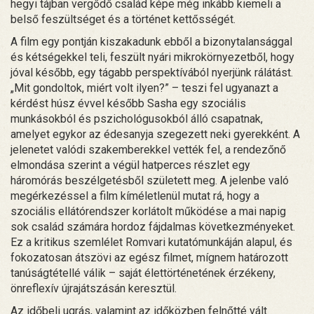
hegyi tájban vergődő család képe még inkább kiemeli a
belső feszültséget és a történet kettősségét.
A film egy pontján kiszakadunk ebből a bizonytalansággal
és kétségekkel teli, feszült nyári mikrokörnyezetből, hogy
jóval később, egy tágabb perspektívából nyerjünk rálátást.
„Mit gondoltok, miért volt ilyen?” – teszi fel ugyanazt a
kérdést húsz évvel később Sasha egy szociális
munkásokból és pszichológusokból álló csapatnak,
amelyet egykor az édesanyja szegezett neki gyerekként. A
jelenetet valódi szakemberekkel vették fel, a rendezőnő
elmondása szerint a végül hatperces részlet egy
háromórás beszélgetésből született meg. A jelenbe való
megérkezéssel a film kíméletlenül mutat rá, hogy a
szociális ellátórendszer korlátolt működése a mai napig
sok család számára hordoz fájdalmas következményeket.
Ez a kritikus szemlélet Romvari kutatómunkáján alapul, és
fokozatosan átszövi az egész filmet, mígnem határozott
tanúságtétellé válik – saját élettörténetének érzékeny,
önreflexív újrajátszásán keresztül.
Az időbeli ugrás, valamint az időközben felnőtté vált