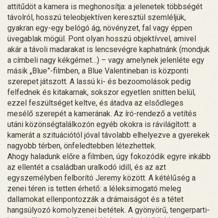
attitűdöt a kamera is meghonosítja: a jelenetek többségét
távolról, hosszú teleobjektíven keresztül szemléljük,
gyakran egy-egy belógó ág, növényzet, fal vagy éppen
üvegablak mögül. Pont olyan hosszú objektívvel, amivel
akár a távoli madarakat is lencsevégre kaphatnánk (mondjuk
a címbeli nagy kékgémet…) – vagy amelynek jelenléte egy
másik „Blue”-filmben, a Blue Valentineban is központi
szerepet játszott. A lassú ki- és bezoomolások pedig
felfednek és kitakarnak, sokszor egyetlen snitten belül,
ezzel feszültséget keltve, és átadva az elsődleges
mesélő szerepét a kamerának. Az író-rendező a vetítés
utáni közönségtalálkozón egyéb okokra is rávilágított: a
kamerát a szituációtól jóval távolabb elhelyezve a gyerekek
nagyobb térben, önfeledtebben létezhettek.
Ahogy haladunk előre a filmben, úgy fokozódik egyre inkább
az ellentét a családban uralkodó idill, és az azt
egyszemélyben felborító Jeremy között. A kétélűség a
zenei téren is tetten érhető: a léleksimogató meleg
dallamokat ellenpontozzák a drámaiságot és a tétet
hangsúlyozó komolyzenei betétek. A gyönyörű, tengerparti-