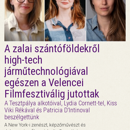
A zalai szántóföldekről
high-tech
járműtechnológiával
egészen a Velencei
Filmfesztiválig jutottak
A Tesztpálya alkotóival, Lydia Cornett-tel, Kiss
Viki Rékával és Patricia D’Intinoval
beszélgettünk
A New York-i zenészt, képzőművészt és