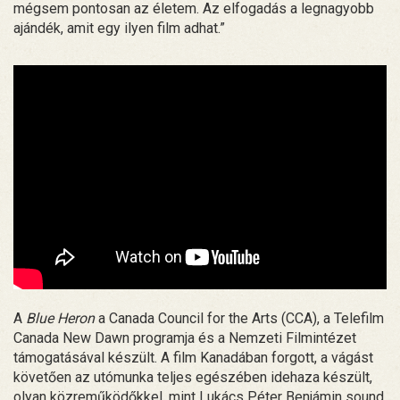
mégsem pontosan az életem. Az elfogadás a legnagyobb
ajándék, amit egy ilyen film adhat.”
A
Blue Heron
a Canada Council for the Arts (CCA), a Telefilm
Canada New Dawn programja és a Nemzeti Filmintézet
támogatásával készült. A film Kanadában forgott, a vágást
követően az utómunka teljes egészében idehaza készült,
olyan közreműködőkkel, mint Lukács Péter Benjámin sound