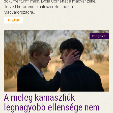
dokumentumfilmest, Lydia Cornettet a magyar zene,
illetve filmtörténet iránti szeretett hozta
Magyarországra…
TOVÁBB
magazin
A meleg kamaszfiúk
legnagyobb ellensége nem