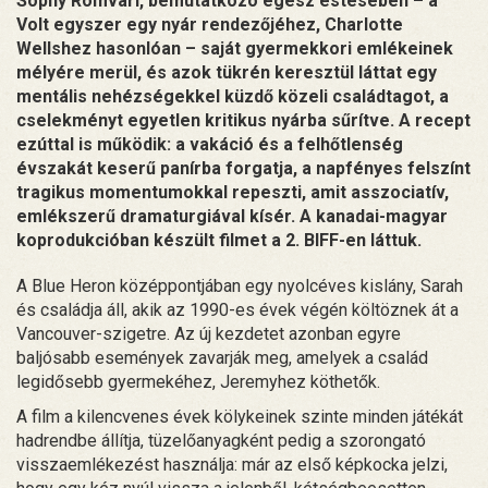
Sophy Romvari, bemutatkozó egész estésében – a
Volt egyszer egy nyár rendezőjéhez, Charlotte
Wellshez hasonlóan – saját gyermekkori emlékeinek
mélyére merül, és azok tükrén keresztül láttat egy
mentális nehézségekkel küzdő közeli családtagot, a
cselekményt egyetlen kritikus nyárba sűrítve. A recept
ezúttal is működik: a vakáció és a felhőtlenség
évszakát keserű panírba forgatja, a napfényes felszínt
tragikus momentumokkal repeszti, amit asszociatív,
emlékszerű dramaturgiával kísér. A kanadai-magyar
koprodukcióban készült filmet a 2. BIFF-en láttuk.
A Blue Heron középpontjában egy nyolcéves kislány, Sarah
és családja áll, akik az 1990-es évek végén költöznek át a
Vancouver-szigetre. Az új kezdetet azonban egyre
baljósabb események zavarják meg, amelyek a család
legidősebb gyermekéhez, Jeremyhez köthetők.
A film a kilencvenes évek kölykeinek szinte minden játékát
hadrendbe állítja, tüzelőanyagként pedig a szorongató
visszaemlékezést használja: már az első képkocka jelzi,