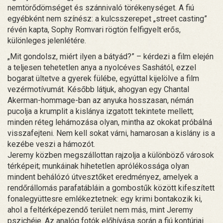
nemtörődömséget és szánnivaló törékenységet. A fiú
egyébként nem színész: a kulcsszerepet „street casting”
révén kapta, Sophy Romvari rögtön felfigyelt erős,
különleges jelenlétére.
„Mit gondolsz, miért ilyen a bátyád?” – kérdezi a film elején
a teljesen tehetetlen anya a nyolcéves Sashától, ezzel
bogarat ültetve a gyerek fülébe, egyúttal kijelölve a film
vezérmotívumát. Később látjuk, ahogyan egy Chantal
Akerman-hommage-ban az anyuka hosszasan, némán
pucolja a krumplit a kislánya izgatott tekintete mellett;
minden réteg lehámozása olyan, mintha az okokat próbálná
visszafejteni. Nem kell sokat várni, hamarosan a kislány is a
kezébe veszi a hámozót.
Jeremy közben megszállottan rajzolja a különböző városok
térképeit; munkáinak hihetetlen aprólékossága olyan
mindent behálózó útvesztőket eredményez, amelyek a
rendőrállomás parafatábláin a gombostűk között kifeszített
fonalegyüttesre emlékeztetnek: egy krimi bontakozik ki,
ahol a feltérképezendő terület nem más, mint Jeremy
pszichéje. Az analóg fotók előhívása során a fiú kontúrjai