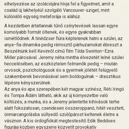
elhelyezése az izolációjára hívja fel a figyelmet, amit a
család új lakhelyéül szolgáló Vancouver-sziget, mint
különálló egység metaforája is aláhúz.
A kezdetben ártatlannak tűnő csínytevések lassan egyre
komolyabb formát öltenek, és egyre gyakrabban
ismétlődnek. A tinédzser fiúra képtelenek hatni a szülei, az
anya–fia dinamika pedig rémisztő párhuzamokat ébreszt a
Beszélnünk kell Kevinről című film Tilda Swinton–Ezra
Miller párosával. Jeremy néha mintha élvezetét lelné szülei
heccelésében, az eszköztelen felmenők pedig – miután
orvosok, pszichológusok és a gyermek jólétét felügyelő
szakemberek bevonásával sem boldogulnak – drasztikus
lépésre kényszerülnek.
Az anya és apa szerepében két magyar színész, Réti Iringó
és Tompa Ádám látható, akik az új környezetbe való
költözés, a munka, és a Jeremy jelentette kihívások terhe
alatt fokozatosan, csendesen összeroppanó, hitét vesztett,
önmarcangolásba süllyedő szülőpárost keltenek életre a
vásznon. A kis ördögfiókát megtestesítő Edik Beddoes
figurája közben egyszerre közvetít provokatív