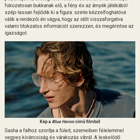
fokozatosan bukkanak elő, a fény és az árnyék játékából
szép-lassan fejlődik ki a figura: szinte kézzelfoghatóvá
válik a rendezői én vágya, hogy az időt visszaforgatva
valami titokzatos információt szerezzen, és megérintse az
igazságot.
Kép a
Blue Heron
című filmből
Sasha a falhoz szorítja a füleit, szemeiben félelemmel
vegyes kíváncsiság és várakozás vibrál. A leskelődő