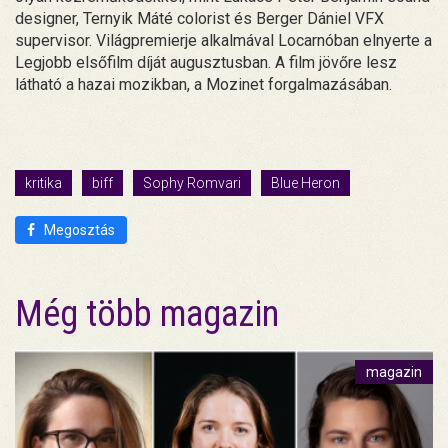
designer, Ternyik Máté colorist és Berger Dániel VFX
supervisor. Világpremierje alkalmával Locarnóban elnyerte a
Legjobb elsőfilm díját augusztusban. A film jövőre lesz
látható a hazai mozikban, a Mozinet forgalmazásában.
kritika
biff
Sophy Romvari
Blue Heron
Megosztás
Még több magazin
magazin