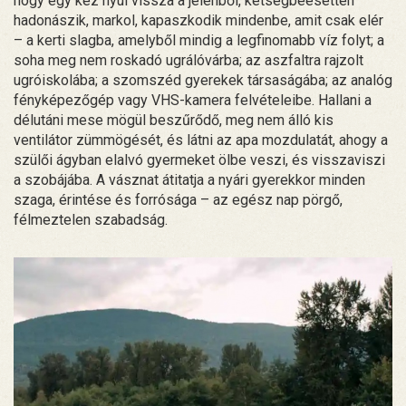
hogy egy kéz nyúl vissza a jelenből, kétségbeesetten
hadonászik, markol, kapaszkodik mindenbe, amit csak elér
– a kerti slagba, amelyből mindig a legfinomabb víz folyt; a
soha meg nem roskadó ugrálóvárba; az aszfaltra rajzolt
ugróiskolába; a szomszéd gyerekek társaságába; az analóg
fényképezőgép vagy VHS-kamera felvételeibe. Hallani a
délutáni mese mögül beszűrődő, meg nem álló kis
ventilátor zümmögését, és látni az apa mozdulatát, ahogy a
szülői ágyban elalvó gyermeket ölbe veszi, és visszaviszi
a szobájába. A vásznat átitatja a nyári gyerekkor minden
szaga, érintése és forrósága – az egész nap pörgő,
félmeztelen szabadság.