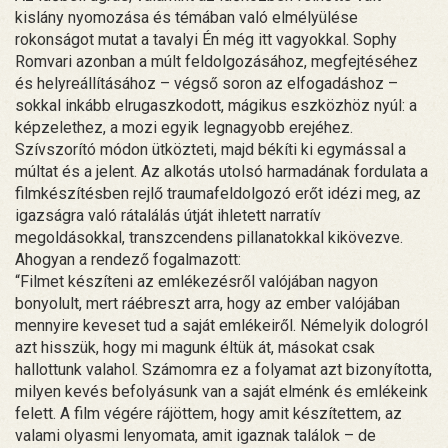
kislány nyomozása és témában való elmélyülése
rokonságot mutat a tavalyi Én még itt vagyokkal. Sophy
Romvari azonban a múlt feldolgozásához, megfejtéséhez
és helyreállításához – végső soron az elfogadáshoz –
sokkal inkább elrugaszkodott, mágikus eszközhöz nyúl: a
képzelethez, a mozi egyik legnagyobb erejéhez.
Szívszorító módon ütközteti, majd békíti ki egymással a
múltat és a jelent. Az alkotás utolsó harmadának fordulata a
filmkészítésben rejlő traumafeldolgozó erőt idézi meg, az
igazságra való rátalálás útját ihletett narratív
megoldásokkal, transzcendens pillanatokkal kikövezve.
Ahogyan a rendező fogalmazott:
“Filmet készíteni az emlékezésről valójában nagyon
bonyolult, mert ráébreszt arra, hogy az ember valójában
mennyire keveset tud a saját emlékeiről. Némelyik dologról
azt hisszük, hogy mi magunk éltük át, másokat csak
hallottunk valahol. Számomra ez a folyamat azt bizonyította,
milyen kevés befolyásunk van a saját elménk és emlékeink
felett. A film végére rájöttem, hogy amit készítettem, az
valami olyasmi lenyomata, amit igaznak találok – de