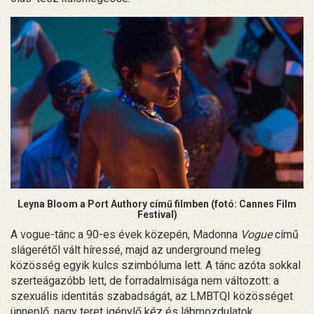
Leyna Bloom a Port Authory című filmben (fotó: Cannes Film
Festival)
A vogue-tánc a 90-es évek közepén, Madonna
Vogue
című
slágerétől vált híressé, majd az underground meleg
közösség egyik kulcs szimbóluma lett. A tánc azóta sokkal
szerteágazóbb lett, de forradalmisága nem változott: a
szexuális identitás szabadságát, az LMBTQI közösséget
ünneplő, nagy teret igénylő kéz és lábmozdulatok