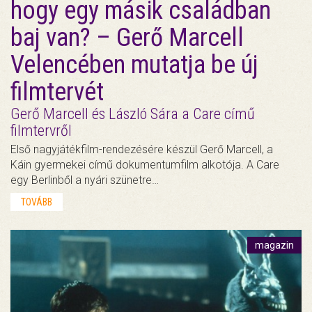
hogy egy másik családban
baj van? – Gerő Marcell
Velencében mutatja be új
filmtervét
Gerő Marcell és László Sára a Care című
filmtervről
Első nagyjátékfilm-rendezésére készül Gerő Marcell, a
Káin gyermekei című dokumentumfilm alkotója. A Care
egy Berlinből a nyári szünetre…
TOVÁBB
magazin