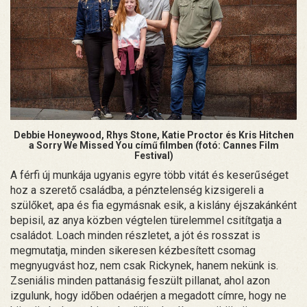
Debbie Honeywood, Rhys Stone, Katie Proctor és Kris Hitchen
a Sorry We Missed You című filmben (fotó: Cannes Film
Festival)
A férfi új munkája ugyanis egyre több vitát és keserűséget
hoz a szerető családba, a pénztelenség kizsigereli a
szülőket, apa és fia egymásnak esik, a kislány éjszakánként
bepisil, az anya közben végtelen türelemmel csitítgatja a
családot. Loach minden részletet, a jót és rosszat is
megmutatja, minden sikeresen kézbesített csomag
megnyugvást hoz, nem csak Rickynek, hanem nekünk is.
Zseniális minden pattanásig feszült pillanat, ahol azon
izgulunk, hogy időben odaérjen a megadott címre, hogy ne