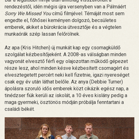
rendezéstől, idén mégis újra versenyben van a Pálmáért
Sorry We Missed You
című filmjével. Témáját most sem
engedte el, főhősei keményen dolgozó, becsületes
emberek, akiket a bürokrácia útvesztője és a végtelen
munkaórák szép lassan felőrölnek.
Az apa (Kris Hitchen) új munkát kap egy csomagküldő
szolgálat kézbesítőjeként. A 2008-as válságban minden
vagyonát elvesztő férfi egy olajozottan működő gépezet
része lesz, ahol minden késve kézbesített csomagért és
elvesztegetett percért neki kell fizetnie, igazi nyereséget
csak egy év után láthat belőle. Az anya (Debbie Turner)
ápolásra szoruló idős emberek közt cikázik egész nap, a
tinédzser fiúk kerüli az iskolát, a 10 éves kislány pedig a
maga gyermeki, ösztönös módján próbálja fenntartani a
családi békét.