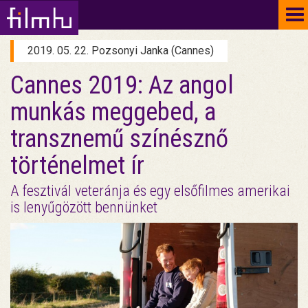
To
na
2019. 05. 22. Pozsonyi Janka (Cannes)
Cannes 2019: Az angol
munkás meggebed, a
transznemű színésznő
történelmet ír
A fesztivál veteránja és egy elsőfilmes amerikai
is lenyűgözött bennünket