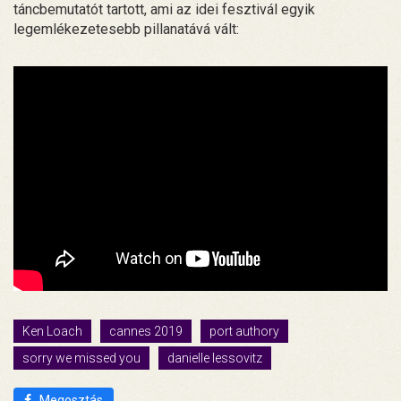
táncbemutatót tartott, ami az idei fesztivál egyik
legemlékezetesebb pillanatává vált:
Ken Loach
cannes 2019
port authory
sorry we missed you
danielle lessovitz
Megosztás