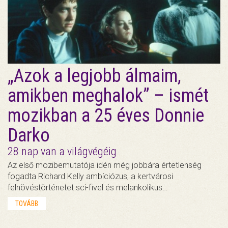
„Azok a legjobb álmaim,
amikben meghalok” – ismét
mozikban a 25 éves Donnie
Darko
28 nap van a világvégéig
Az első mozibemutatója idén még jobbára értetlenség
fogadta Richard Kelly ambíciózus, a kertvárosi
felnövéstörténetet sci-fivel és melankolikus…
TOVÁBB