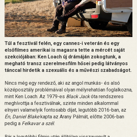
Túl a fesztivál felén, egy cannes-i veterán és egy
elsőfilmes amerikai is magasra tette a mércét saját
szekciójában: Ken Loach új drámáján zokogtunk, a
megható transz szerelmesfilm hősei pedig látványos
tánccal hirdetik a szexuális és a művészi szabadságot.
Nincs még egy rendező, aki az angol munkás- és alsó
középosztály problémáival olyan mélyrehatóan foglalkozna,
mint Ken Loach. Az 1979-es
Black Jack
óta rendszeres
meghívottja a fesztiválnak, szinte minden alkalommal
elnyeri valamelyik fontosabb díjat, legutóbb 2016-ban, az
Én, Daniel Blake
kapta az Arany Pálmát, előtte 2006-ban
pedig a
Felkavar a szél
.
Bár a legutóbbi filmje után állítólag visszavonult a