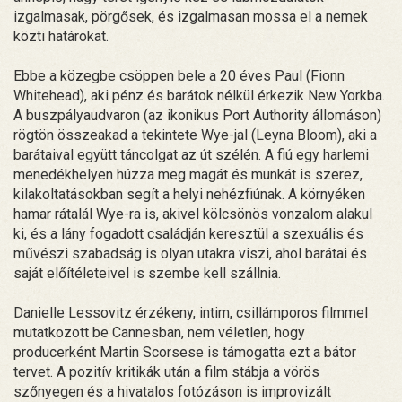
izgalmasak, pörgősek, és izgalmasan mossa el a nemek
közti határokat.
Ebbe a közegbe csöppen bele a 20 éves Paul (Fionn
Whitehead), aki pénz és barátok nélkül érkezik New Yorkba.
A buszpályaudvaron (az ikonikus Port Authority állomáson)
rögtön összeakad a tekintete Wye-jal (Leyna Bloom), aki a
barátaival együtt táncolgat az út szélén. A fiú egy harlemi
menedékhelyen húzza meg magát és munkát is szerez,
kilakoltatásokban segít a helyi nehézfiúnak. A környéken
hamar rátalál Wye-ra is, akivel kölcsönös vonzalom alakul
ki, és a lány fogadott családján keresztül a szexuális és
művészi szabadság is olyan utakra viszi, ahol barátai és
saját előítéleteivel is szembe kell szállnia.
Danielle Lessovitz érzékeny, intim, csillámporos filmmel
mutatkozott be Cannesban, nem véletlen, hogy
producerként Martin Scorsese is támogatta ezt a bátor
tervet. A pozitív kritikák után a film stábja a vörös
szőnyegen és a hivatalos fotózáson is improvizált