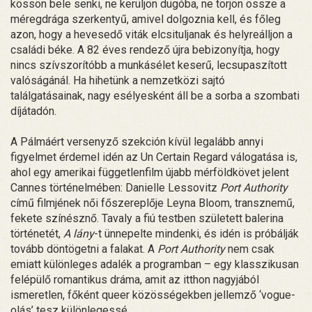
kössön bele senki, ne kerüljön dugóba, ne törjön össze a
méregdrága szerkentyű, amivel dolgoznia kell, és főleg
azon, hogy a hevesedő viták elcsituljanak és helyreálljon a
családi béke. A 82 éves rendező újra bebizonyítja, hogy
nincs szívszorítóbb a munkásélet keserű, lecsupaszított
valóságánál. Ha hihetünk a nemzetközi sajtó
találgatásainak, nagy esélyesként áll be a sorba a szombati
díjátadón.
A Pálmáért versenyző szekción kívül legalább annyi
figyelmet érdemel idén az Un Certain Regard válogatása is,
ahol egy amerikai függetlenfilm újabb mérföldkövet jelent
Cannes történelmében: Danielle Lessovitz
Port Authority
című filmjének női főszereplője Leyna Bloom, transznemű,
fekete színésznő. Tavaly a fiú testben született balerina
történetét,
A lány
-t ünnepelte mindenki, és idén is próbálják
tovább döntögetni a falakat. A
Port Authority
nem csak
emiatt különleges adalék a programban – egy klasszikusan
felépülő romantikus dráma, amit az itthon nagyjából
ismeretlen, főként queer közösségekben jellemző ‘vogue-
olás’ tesz különlegessé.