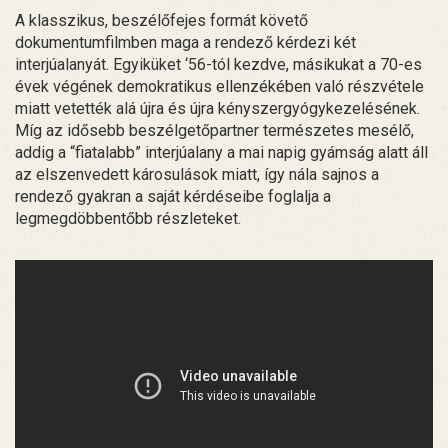
A klasszikus, beszélőfejes formát követő
dokumentumfilmben maga a rendező kérdezi két
interjúalanyát. Egyiküket ‘56-tól kezdve, másikukat a 70-es
évek végének demokratikus ellenzékében való részvétele
miatt vetették alá újra és újra kényszergyógykezelésének.
Míg az idősebb beszélgetőpartner természetes mesélő,
addig a “fiatalabb” interjúalany a mai napig gyámság alatt áll
az elszenvedett károsulások miatt, így nála sajnos a
rendező gyakran a saját kérdéseibe foglalja a
legmegdöbbentőbb részleteket.