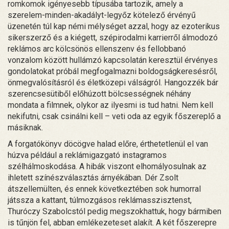
romkomok igényesebb típusába tartozik, amely a
szerelem-minden-akadályt-legyőz kötelező érvényű
üzenetén túl kap némi mélységet azzal, hogy az ezoterikus
sikerszerző és a kiégett, szépirodalmi karrierről álmodozó
reklámos arc kölcsönös ellenszenv és fellobbanó
vonzalom között hullámzó kapcsolatán keresztül érvényes
gondolatokat próbál megfogalmazni boldogságkeresésről,
önmegvalósításról és életközepi válságról. Hangozzék bár
szerencsesütiből előhúzott bölcsességnek néhány
mondata a filmnek, olykor az ilyesmi is tud hatni. Nem kell
nekifutni, csak csinálni kell – veti oda az egyik főszereplő a
másiknak.
A forgatókönyv döcögve halad előre, érthetetlenül el van
húzva például a reklámigazgató instagramos
szélhálmoskodása. A hibák viszont elhomályosulnak az
ihletett színészválasztás árnyékában. Dér Zsolt
átszellemülten, és ennek következtében sok humorral
játssza a kattant, túlmozgásos reklámasszisztenst,
Thuróczy Szabolcstól pedig megszokhattuk, hogy bármiben
is tűnjön fel, abban emlékezeteset alakít. A két főszerepre