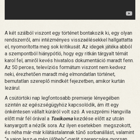
A két szálból viszont egy történet bontakozik ki, egy olyan
rendszerről, ami intézményes visszaélésekkel hallgattatta
el, nyomorította meg sok kritikusát. Az idegek játéka abból
a szempontból hiánypótló, hogy egy ritkán tárgyalt témát
karol fel, amiről kevés hivatalos dokumentáció maradt fenn.
Az 50 perces, televíziós formátum viszont nem kedvez
neki, érezhetően maradt még elmondatlan történet,
bemutatlan szereplő mindkét fejezetben, amikor kurtán
lezárul.
A csütörtöki nap legfontosabb premierje lényegében
szintén az egészségügyhöz kapcsolódik, ám itt egy
önkéntesen vállalt kúráról volt szó. A veszprémi Hangvilla
előtt már fél órával a
Toxikoma
kezdése előtt az utcán
kanyargott a nézők sora. Az ilyen esetekben megszokott,
és néha már-már kilátástalannak tűnő sorbanállást, valamint
“a vajon lesz-e még ülőhely”-parát szerencsére gyorsan