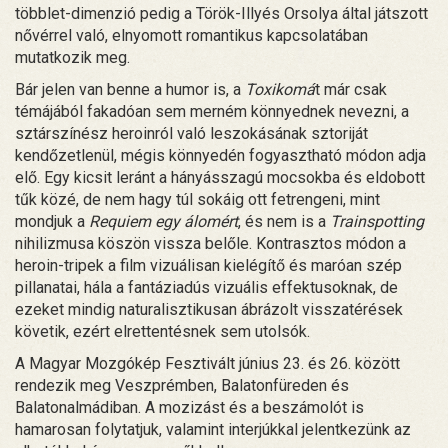
többlet-dimenzió pedig a Török-Illyés Orsolya által játszott
nővérrel való, elnyomott romantikus kapcsolatában
mutatkozik meg.
Bár jelen van benne a humor is, a
Toxikomá
t már csak
témájából fakadóan sem merném könnyednek nevezni, a
sztárszínész heroinról való leszokásának sztoriját
kendőzetlenül, mégis könnyedén fogyasztható módon adja
elő. Egy kicsit leránt a hányásszagú mocsokba és eldobott
tűk közé, de nem hagy túl sokáig ott fetrengeni, mint
mondjuk a
Requiem egy álomért
, és nem is a
Trainspotting
nihilizmusa köszön vissza belőle. Kontrasztos módon a
heroin-tripek a film vizuálisan kielégítő és maróan szép
pillanatai, hála a fantáziadús vizuális effektusoknak, de
ezeket mindig naturalisztikusan ábrázolt visszatérések
követik, ezért elrettentésnek sem utolsók.
A Magyar Mozgókép Fesztivált június 23. és 26. között
rendezik meg Veszprémben, Balatonfüreden és
Balatonalmádiban. A mozizást és a beszámolót is
hamarosan folytatjuk, valamint interjúkkal jelentkezünk az