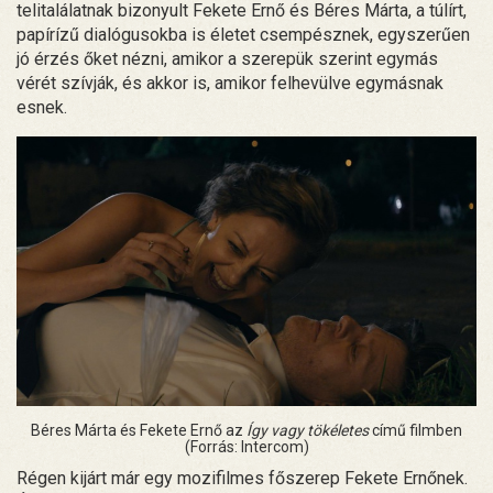
telitalálatnak bizonyult Fekete Ernő és Béres Márta, a túlírt,
papírízű dialógusokba is életet csempésznek, egyszerűen
jó érzés őket nézni, amikor a szerepük szerint egymás
vérét szívják, és akkor is, amikor felhevülve egymásnak
esnek.
Béres Márta és Fekete Ernő az
Így vagy tökéletes
című filmben
(Forrás: Intercom)
Régen kijárt már egy mozifilmes főszerep Fekete Ernőnek.