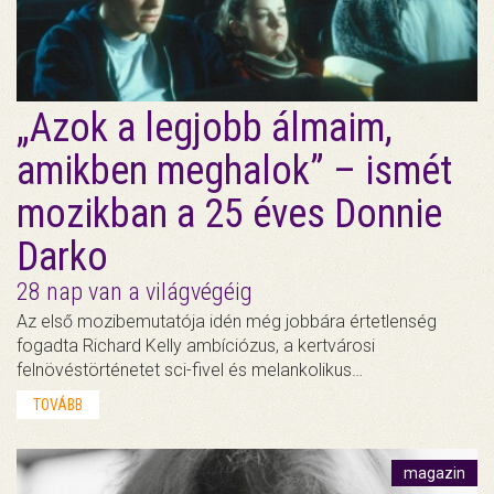
„Azok a legjobb álmaim,
amikben meghalok” – ismét
mozikban a 25 éves Donnie
Darko
28 nap van a világvégéig
Az első mozibemutatója idén még jobbára értetlenség
fogadta Richard Kelly ambíciózus, a kertvárosi
felnövéstörténetet sci-fivel és melankolikus…
TOVÁBB
magazin