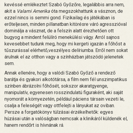
kevéssé emlékeztet Szabó Győzőre, legalábbis arra nem,
akit a
Valami Amerika
óta megszokhattunk a vásznon, de
ezzel nincs is semmi gond. Fizikailag és játékában is
erőteljesen, minden pillanatban kitörésre váró agresszióval
dominálja a vásznat, de a felszín alatt érezhetően ott
bugyog a mindent felülíró menekülési vágy. Arról sajnos
kevesebbet tudunk meg, hogy mi kergeti igazán a főhőst a
tűszurással elérhető,veszélyes delíriumba. Erről nem sokat
árulnak el az otthon vagy a színházban játszódó jelenetek
sem.
Annak ellenére, hogy a valódi Szabó Győző a rendező
barátja és gyakori alkotótársa, a film nem fél unszimpatikus
színben ábrázolni főhősét, sokszor akaratgyenge,
manipulatív, egyenesen rosszindulatú figuraként, aki saját
nyomorát a környezetén, például páciens társain vezeti le,
csalja a feleségét vagy ottfelejti a lányukat az oviban.
Persze a forgatókönyv túlzásai érzékelhetők: egyes
húzásai után a valóságban nemcsak a klinikáról küldenék el,
hanem rendőrt is hívnának rá.