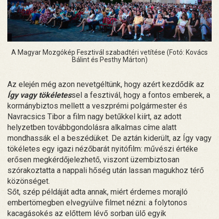
A Magyar Mozgókép Fesztivál szabadtéri vetítése (Fotó: Kovács
Bálint és Pesthy Márton)
Az elején még azon nevetgéltünk, hogy azért kezdődik az
Így vagy tökéletes
sel a fesztivál, hogy a fontos emberek, a
kormánybiztos mellett a veszprémi polgármester és
Navracsics Tibor a film nagy betűkkel kiírt, az adott
helyzetben továbbgondolásra alkalmas címe alatt
mondhassák el a beszédüket. De aztán kiderült, az Így vagy
tökéletes egy igazi nézőbarát nyitófilm: művészi értéke
erősen megkérdőjelezhető, viszont üzembiztosan
szórakoztatta a nappali hőség után lassan magukhoz térő
közönséget.
Sőt, szép példáját adta annak, miért érdemes morajló
embertömegben elvegyülve filmet nézni: a folytonos
kacagásokés az előttem lévő sorban ülő egyik