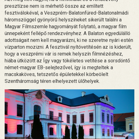
presztízse nem is mérhető össze az említett
fesztiválokéval, a Veszprém-Balatonfüred-Balatonalmádi
háromszöggel gyönyörű helyszíneket sikerült találni a
Magyar Filmszemle hagyományát folytató, a magyar film
ünnepeként fellépő rendezvényhez. A Balaton egyedülálló
adottságait nem kell magyarázni, ki ne szeretne nyári estén
vízparton mozizni. A fesztivál nyítóvetítésén az is kiderült,
hogy a veszprémi vár is remek helyszín filmnézéshez,
hiába ütközött az Így vagy tökéletes vetítése a sorsdöntő
német-magyar EB-selejtezővel, így is megteltek a
macskaköves, tetszetős épületekkel körbeölelt
Szentháromság téren elhelyezett ülőhelyek.