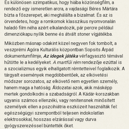
És különösen szimpatikus, hogy hiába közönségfilm, a
rendező egy ismeretlen arcra, a vajdasági Béres Mártára
bízta a főszerepet, aki meghálálta a bizalmat. És az is
örvendetes, hogy a romkomok klasszikus nyomvonalán
haladó film néha azért elkalandozik, pár percre például
dimenziókapu nyílik benne és átvált stoner vígjátékba.
Miközben másnap odakint közel negyven fok tombolt, a
veszprémi Agóra Kulturális központban Sopsits Árpád
dokumentumfilmje,
Az idegek játéka
vérfagyasztó témával
hűtötte le a kedélyeket.
A martfűi rém
rendezője ezúttal is
a szocializmus egyik elhallgatott rémtetteivel foglalkozik. A
tárgyalt események megdöbbentőek, az elkövetési
módszer sorozatos, az elkövető nem egyetlen személy,
hanem maga a hatóság. Áldozatai azok, akik másképp
mertek gondolkodni a szabadságról. A Kádár-korszakban
ugyanis számos ellenzéki, vagy renitensnek minősített
személyek ellen a pszcihiátria eszközeit használták fel:
egészségügyi szempontból teljesen indokolatlan
elektrosokkal, hosszas elzárással vagy durva
gyógyszerezéssel büntették őket.