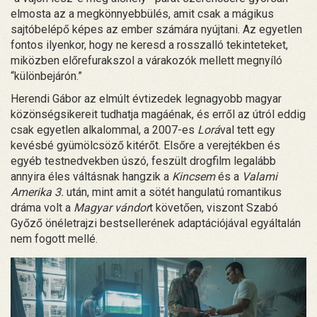
elmosta az a megkönnyebbülés, amit csak a mágikus
sajtóbelépő képes az ember számára nyújtani. Az egyetlen
fontos ilyenkor, hogy ne keresd a rosszalló tekinteteket,
miközben előrefurakszol a várakozók mellett megnyíló
“különbejárón.”
Herendi Gábor az elmúlt évtizedek legnagyobb magyar
közönségsikereit tudhatja magáénak, és erről az útról eddig
csak egyetlen alkalommal, a 2007-es
Lorá
val tett egy
kevésbé gyümölcsöző kitérőt. Elsőre a verejtékben és
egyéb testnedvekben úszó, feszült drogfilm legalább
annyira éles váltásnak hangzik a
Kincsem
és a
Valami
Amerika 3.
után, mint amit a sötét hangulatú romantikus
dráma volt a
Magyar vándor
t követően, viszont Szabó
Győző önéletrajzi bestsellerének adaptációjával egyáltalán
nem fogott mellé.