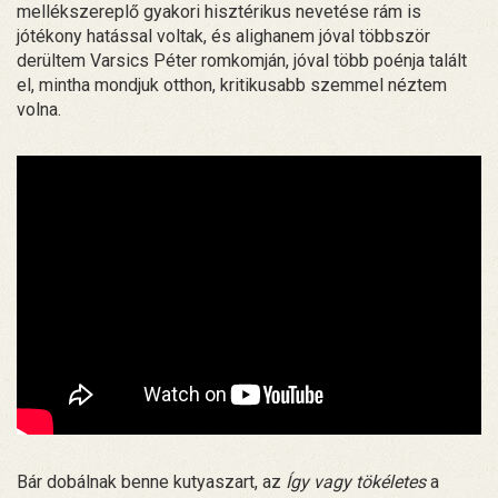
mellékszereplő gyakori hisztérikus nevetése rám is
jótékony hatással voltak, és alighanem jóval többször
derültem Varsics Péter romkomján, jóval több poénja talált
el, mintha mondjuk otthon, kritikusabb szemmel néztem
volna.
Bár dobálnak benne kutyaszart, az
Így vagy tökéletes
a