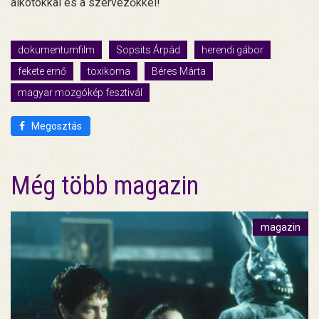
alkotókkal és a szervezőkkel!
dokumentumfilm
Sopsits Árpád
herendi gábor
fekete ernő
toxikoma
Béres Márta
magyar mozgókép fesztivál
Megosztás
Még több magazin
magazin