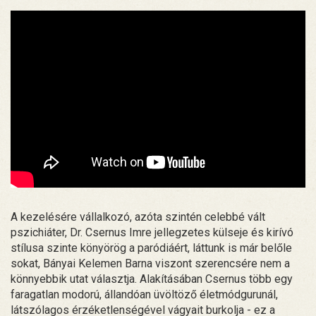
A kezelésére vállalkozó, azóta szintén celebbé vált
pszichiáter, Dr. Csernus Imre jellegzetes külseje és kirívó
stílusa szinte könyörög a paródiáért, láttunk is már belőle
sokat, Bányai Kelemen Barna viszont szerencsére nem a
könnyebbik utat választja. Alakításában Csernus több egy
faragatlan modorú, állandóan üvöltöző életmódgurunál,
látszólagos érzéketlenségével vágyait burkolja - ez a