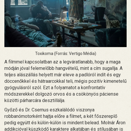
Toxikoma (Forrás: Vertigo Média)
A filmmel kapcsolatban az a legváratlanabb, hogy a maga
módján jóval felemelőbb hangvételű, mint a cím sugallja. A
teljes alászállás helyett már eleve a padlóról indít és egy
döccenőkkel és hátraarcokkal teli, mégis pozitív kimenetelű
gyógyulásról szól. Ezt a folyamatot a konfrontatív
módszerekkel dolgozó orvos és a csökönyös páciense
közötti párharcára desztillálja.
Győző és Dr. Csernus eszkalálódó viszonya
robbanómotorként hajtja előre a filmet, a két főszereplő
pedig együtt és külön-külön is mindent belead. Molnár Áron
addikcióval küszködő karaktere alkatában és stílusában is