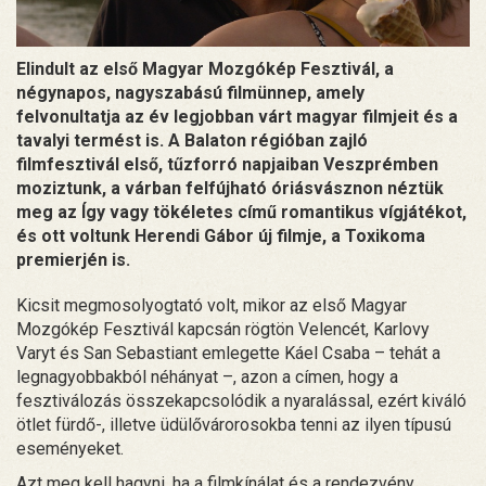
Elindult az első Magyar Mozgókép Fesztivál, a
négynapos, nagyszabású filmünnep, amely
felvonultatja az év legjobban várt magyar filmjeit és a
tavalyi termést is. A Balaton régióban zajló
filmfesztivál első, tűzforró napjaiban Veszprémben
moziztunk, a várban felfújható óriásvásznon néztük
meg az Így vagy tökéletes című romantikus vígjátékot,
és ott voltunk Herendi Gábor új filmje, a Toxikoma
premierjén is.
Kicsit megmosolyogtató volt, mikor az első Magyar
Mozgókép Fesztivál kapcsán rögtön Velencét, Karlovy
Varyt és San Sebastiant emlegette Káel Csaba – tehát a
legnagyobbakból néhányat –, azon a címen, hogy a
fesztiválozás összekapcsolódik a nyaralással, ezért kiváló
ötlet fürdő-, illetve üdülővárorosokba tenni az ilyen típusú
eseményeket.
Azt meg kell hagyni, ha a filmkínálat és a rendezvény