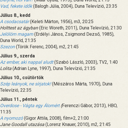
Vad, fekete idők
(Balogh Júlia, 2004), Duna Televízió, 23:35
Július 8., kedd
A csodacsatár
(Keleti Márton, 1956), m3, 20:25
Holttest az ágyban
(Eric Woreth, 2011), Duna Televízió, 21:30
Jelölöm magam
(Erdélyi János, Zsigmond Dezső, 1985),
Duna World, 21:35
Szezon
(Török Ferenc, 2004), m2, 21:45
Július 9., szerda
Az ember, aki nappal aludt
(Szabó László, 2003), TV2, 1:40
Lolita
(Adrian Lyne, 1997), Duna Televízió, 21:35
Július 10., csütörtök
Szép leányok, ne sírjatok!
(Mészáros Márta, 1970), Duna
Televízió, 22:35
Július 11., péntek
Overdose - Vágta egy Álomért
(
Ferenczi Gábor, 2013), HBO,
11:35
A nyomozó
(Gigor Attila, 2008), film+2, 21:00
Jane Goodall utazása
(Lorenz Knauer, 2010), m2, 21:45