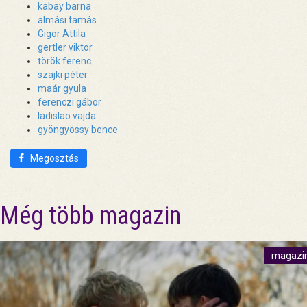
kabay barna
almási tamás
Gigor Attila
gertler viktor
török ferenc
szajki péter
maár gyula
ferenczi gábor
ladislao vajda
gyöngyössy bence
Megosztás
Még több magazin
magazi