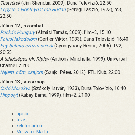
Testvérek
(Jim Sheridan, 2009), Duna Televízió, 22:50
Legyen a Honthynál ma Budán
(Seregi László, 1973), m3,
22:50
Július 12., szombat
Puskás Hungary
(Almási Tamás, 2009), film+2, 15:10
Falusi lakodalom
(Gertler Viktor, 1933), Duna Televízió, 16:40
Egy bolond százat csinál
(Gyöngyössy Bence, 2006), TV2,
20:55
A tehetséges Mr. Ripley
(Anthony Minghella, 1999), Universal
Channel, 21:00
Nejem, nőm, csajom
(Szajki Péter, 2012), RTL Klub, 22:00
Július 13., vasárnap
Café Moszkva
(Székely István, 1933), Duna Televízió, 16:40
Hippolyt
(Kabay Barna, 1999), film+2, 21:00
ajánló
tévé
keleti márton
Mészáros Márta