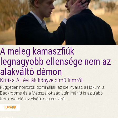
A meleg kamaszfiúk
legnagyobb ellensége nem az
alakváltó démon
Kritika A Léviták könyve című filmről
Független horrorok dominálják az idei nyarat, a Hokum, a
Backrooms és a Megszállottság után már itt is az újabb
trónkövetelő: az elsőfilmes ausztrál…
TOVÁBB