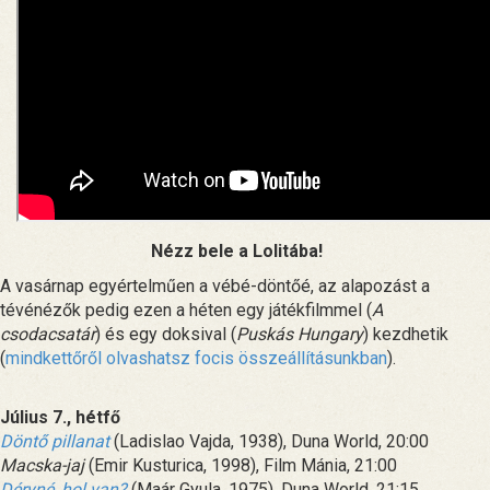
Nézz bele a Lolitába!
A vasárnap egyértelműen a vébé-döntőé, az alapozást a
tévénézők pedig ezen a héten egy játékfilmmel (
A
csodacsatár
) és egy doksival (
Puskás Hungary
) kezdhetik
(
mindkettőről olvashatsz focis összeállításunkban
).
Július 7., hétfő
Döntő pillanat
(Ladislao Vajda, 1938), Duna World, 20:00
Macska-jaj
(Emir Kusturica, 1998), Film Mánia, 21:00
Déryné, hol van?
(Maár Gyula, 1975), Duna World, 21:15