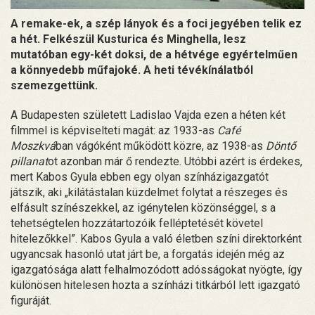
A remake-ek, a szép lányok és a foci jegyében telik ez
a hét. Felkészül Kusturica és Minghella, lesz
mutatóban egy-két doksi, de a hétvége egyértelműen
a könnyedebb műfajoké. A heti tévékínálatból
szemezgettünk.
A Budapesten született Ladislao Vajda ezen a héten két
filmmel is képviselteti magát: az 1933-as
Café
Moszkvá
ban vágóként működött közre, az 1938-as
Döntő
pillanat
ot azonban már ő rendezte. Utóbbi azért is érdekes,
mert Kabos Gyula ebben egy olyan színházigazgatót
játszik, aki „kilátástalan küzdelmet folytat a részeges és
elfásult színészekkel, az igénytelen közönséggel, s a
tehetségtelen hozzátartozóik felléptetését követel
hitelezőkkel”. Kabos Gyula a való életben színi direktorként
ugyancsak hasonló utat járt be, a forgatás idején még az
igazgatósága alatt felhalmozódott adósságokat nyögte, így
különösen hitelesen hozta a színházi titkárból lett igazgató
figuráját.