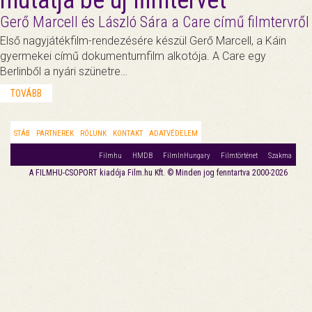
mutatja be új filmtervét
Gerő Marcell és László Sára a Care című filmtervről
Első nagyjátékfilm-rendezésére készül Gerő Marcell, a Káin
gyermekei című dokumentumfilm alkotója. A Care egy
Berlinből a nyári szünetre…
TOVÁBB
STÁB
PARTNEREK
RÓLUNK
KONTAKT
ADATVÉDELEM
Filmhu
HMDB
FilmInHungary
Filmtörténet
Szakma
A FILMHU-CSOPORT kiadója Film.hu Kft. © Minden jog fenntartva 2000-2026