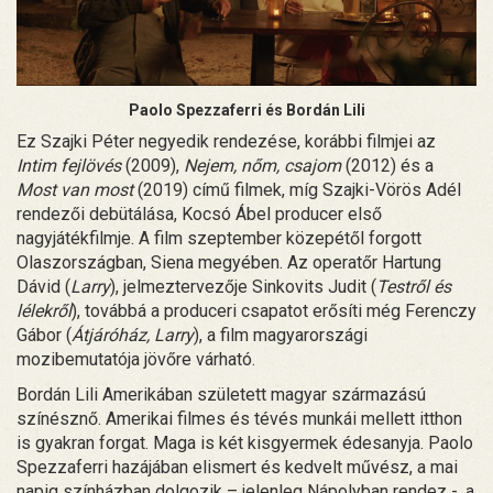
Paolo Spezzaferri és Bordán Lili
Ez Szajki Péter negyedik rendezése, korábbi filmjei az
Intim fejlövés
(2009),
Nejem, nőm, csajom
(2012) és a
Most van most
(2019) című filmek, míg Szajki-Vörös Adél
rendezői debütálása, Kocsó Ábel producer első
nagyjátékfilmje. A film szeptember közepétől forgott
Olaszországban, Siena megyében. Az operatőr Hartung
Dávid (
Larry
), jelmeztervezője Sinkovits Judit (
Testről és
lélekről
), továbbá a produceri csapatot erősíti még Ferenczy
Gábor (
Átjáróház, Larry
), a film magyarországi
mozibemutatója jövőre várható.
Bordán Lili Amerikában született magyar származású
színésznő. Amerikai filmes és tévés munkái mellett itthon
is gyakran forgat. Maga is két kisgyermek édesanyja. Paolo
Spezzaferri hazájában elismert és kedvelt művész, a mai
napig színházban dolgozik – jelenleg Nápolyban rendez -, a