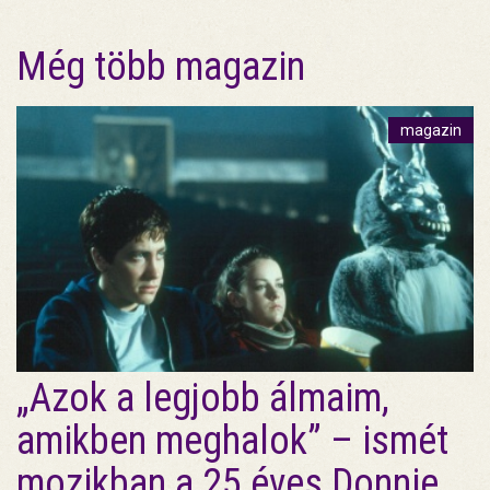
Még több magazin
magazin
„Azok a legjobb álmaim,
amikben meghalok” – ismét
mozikban a 25 éves Donnie