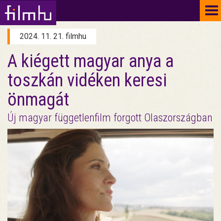
To
na
2024. 11. 21. filmhu
A kiégett magyar anya a
toszkán vidéken keresi
önmagát
Új magyar függetlenfilm forgott Olaszországban