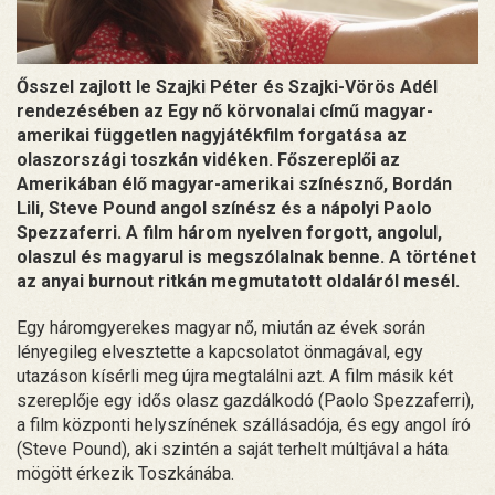
Ősszel zajlott le Szajki Péter és Szajki-Vörös Adél
rendezésében az Egy nő körvonalai című magyar-
amerikai független nagyjátékfilm forgatása az
olaszországi toszkán vidéken. Főszereplői az
Amerikában élő magyar-amerikai színésznő, Bordán
Lili, Steve Pound angol színész és a nápolyi Paolo
Spezzaferri. A film három nyelven forgott, angolul,
olaszul és magyarul is megszólalnak benne. A történet
az anyai burnout ritkán megmutatott oldaláról mesél.
Egy háromgyerekes magyar nő, miután az évek során
lényegileg elvesztette a kapcsolatot önmagával, egy
utazáson kísérli meg újra megtalálni azt. A film másik két
szereplője egy idős olasz gazdálkodó (Paolo Spezzaferri),
a film központi helyszínének szállásadója, és egy angol író
(Steve Pound), aki szintén a saját terhelt múltjával a háta
mögött érkezik Toszkánába.