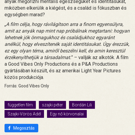
anyák megőrizni mentális egészségüket és identitásukat,
miközben elkerülik a kiégést, és a család is fókuszban és
egységben marad?
„
A film célja, hogy rávilágítson arra a finom egyensúlyra,
amit az anyák nap mint nap próbálnak megtartani: hogyan
lehetnek jók önmagukhoz és családjukhoz egyaránt
anélkül, hogy elveszítenék saját identitásukat. Úgy érezzük,
ez egy olyan téma, amiről beszélni kell, és amin keresztül
érzékenyíthetjük a társadalmat.
” – vallják az alkotók. A film
a Good Vibes Only Productions és a P&A Productions
gyártásában készült, és az amerikai Light Year Pictures
közös produkciója.
Forrás: Good Vibes Only
független film
szajki péter
Bordán Lili
Szajki-Vörös Adél
Egy nő körvonalai
Megosztás