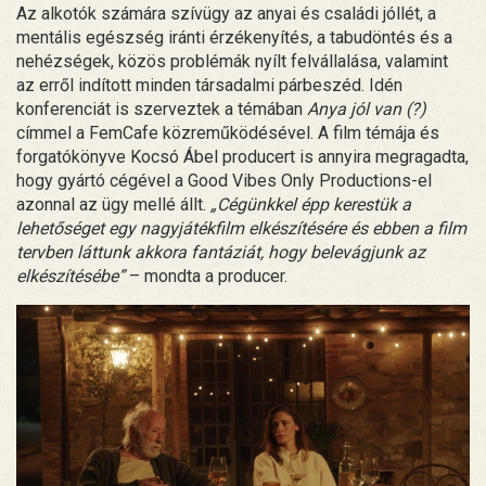
Az alkotók számára szívügy az anyai és családi jóllét, a
mentális egészség iránti érzékenyítés, a tabudöntés és a
nehézségek, közös problémák nyílt felvállalása, valamint
az erről indított minden társadalmi párbeszéd. Idén
konferenciát is szerveztek a témában
Anya jól van (?)
címmel a FemCafe közreműködésével. A film témája és
forgatókönyve Kocsó Ábel producert is annyira megragadta,
hogy gyártó cégével a Good Vibes Only Productions-el
azonnal az ügy mellé állt.
„Cégünkkel épp kerestük a
lehetőséget egy nagyjátékfilm elkészítésére és ebben a film
tervben láttunk akkora fantáziát, hogy belevágjunk az
elkészítésébe”
– mondta a producer.