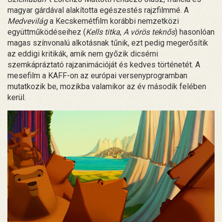
magyar gárdával alakította egészestés rajzfilmmé. A
Medvevilág
a Kecskemétfilm korábbi nemzetközi
együttműködéseihez (
Kells titka
,
A vörös teknős
) hasonlóan
magas színvonalú alkotásnak tűnik, ezt pedig megerősítik
az eddigi kritikák, amik nem győzik dicsérni
szemkápráztató rajzanimációját és kedves történetét. A
mesefilm a KAFF-on az európai versenyprogramban
mutatkozik be, mozikba valamikor az év második felében
kerül.