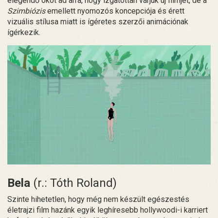
elegendő okot ad arra, hogy izgatottan várjuk új filmjét, de a
Szimbiózis
emellett nyomozós koncepciója és érett
vizuális stílusa miatt is ígéretes szerzői animációnak
ígérkezik.
Bela
(r.: Tóth Roland)
Szinte hihetetlen, hogy még nem készült egészestés
életrajzi film hazánk egyik leghíresebb hollywoodi-i karriert