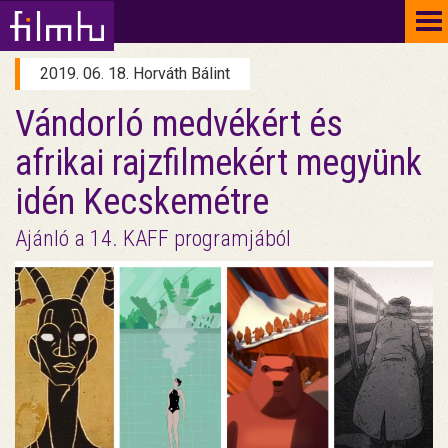
To
na
2019. 06. 18. Horváth Bálint
Vándorló medvékért és
afrikai rajzfilmekért megyünk
idén Kecskemétre
Ajánló a 14. KAFF programjából