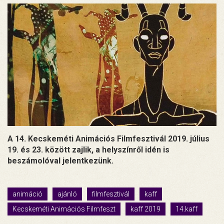
A 14. Kecskeméti Animációs Filmfesztivál 2019. július
19. és 23. között zajlik, a helyszínről idén is
beszámolóval jelentkezünk.
animáció
ajánló
filmfesztivál
kaff
Kecskeméti Animációs Filmfeszt
kaff 2019
14.kaff