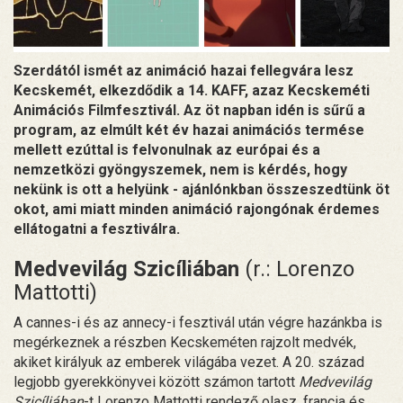
Szerdától ismét az animáció hazai fellegvára lesz
Kecskemét, elkezdődik a 14. KAFF, azaz Kecskeméti
Animációs Filmfesztivál. Az öt napban idén is sűrű a
program, az elmúlt két év hazai animációs termése
mellett ezúttal is felvonulnak az európai és a
nemzetközi gyöngyszemek, nem is kérdés, hogy
nekünk is ott a helyünk - ajánlónkban összeszedtünk öt
okot, ami miatt minden animáció rajongónak érdemes
ellátogatni a fesztiválra.
Medvevilág Szicíliában
(r.: Lorenzo
Mattotti)
A cannes-i és az annecy-i fesztivál után végre hazánkba is
megérkeznek a részben Kecskeméten rajzolt medvék,
akiket királyuk az emberek világába vezet. A 20. század
legjobb gyerekkönyvei között számon tartott
Medvevilág
Szicíliában
-t Lorenzo Mattotti rendező olasz, francia és