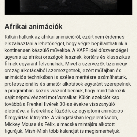
Afrikai animációk
Ritkán hallunk az afrikai animációról, ezért nem érdemes
elszalasztani a lehetőséget, hogy végre bepillanthatunk a
kontinensen készülő művekbe. A KAFF idei díszvendégei
ugyanis az afrikai országok lesznek, kortárs és klasszikus
filmek egyaránt felvonulnak. Mivel a szervezők tizennégy
ország alkotásaiból szemezgetnek, ezért műfajban és
animációs technikában is széles merítésre számíthatunk,
professzionális és amatőr alkotások egyaránt szerepelnek
a programban, közös viszont bennük, hogy mind tükrözik
saját népművészeti motívumaikat. Külön szekciót kap
továbbá a Frenkel fivérek 30-as évekre visszanyúló
életműve, a fivérekhez fűződik az egyiptomi animációs
filmgyártás létrejötte. A válogatásban legjelentősebb,
Mickey Mouse és Félix, a macska mintájára alkotott
figurájuk, Mish-Mish több kalandját is megismerhetjük.