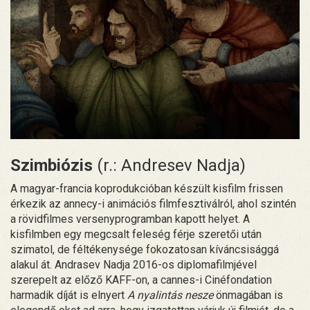
Szimbiózis
(r.: Andresev Nadja)
A magyar-francia koprodukcióban készült kisfilm frissen
érkezik az annecy-i animációs filmfesztiválról, ahol szintén
a rövidfilmes versenyprogramban kapott helyet. A
kisfilmben egy megcsalt feleség férje szeretői után
szimatol, de féltékenysége fokozatosan kíváncsisággá
alakul át. Andrasev Nadja 2016-os diplomafilmjével
szerepelt az előző KAFF-on, a cannes-i Cinéfondation
harmadik díját is elnyert
A nyalintás nesze
önmagában is