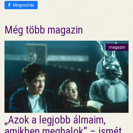
Megosztás
Még több magazin
magazin
„Azok a legjobb álmaim,
amikben meghalok” – ismét