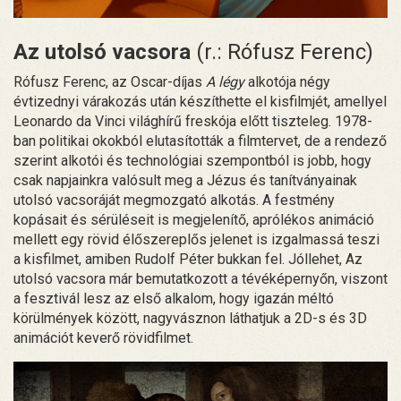
Az utolsó vacsora
(r.: Rófusz Ferenc)
Rófusz Ferenc, az Oscar-díjas
A légy
alkotója négy
évtizednyi várakozás után készíthette el kisfilmjét, amellyel
Leonardo da Vinci világhírű freskója előtt tiszteleg. 1978-
ban politikai okokból elutasították a filmtervet, de a rendező
szerint alkotói és technológiai szempontból is jobb, hogy
csak napjainkra valósult meg a Jézus és tanítványainak
utolsó vacsoráját megmozgató alkotás. A festmény
kopásait és sérüléseit is megjelenítő, aprólékos animáció
mellett egy rövid élőszereplős jelenet is izgalmassá teszi
a kisfilmet, amiben Rudolf Péter bukkan fel. Jóllehet, Az
utolsó vacsora már bemutatkozott a tévéképernyőn, viszont
a fesztivál lesz az első alkalom, hogy igazán méltó
körülmények között, nagyvásznon láthatjuk a 2D-s és 3D
animációt keverő rövidfilmet.