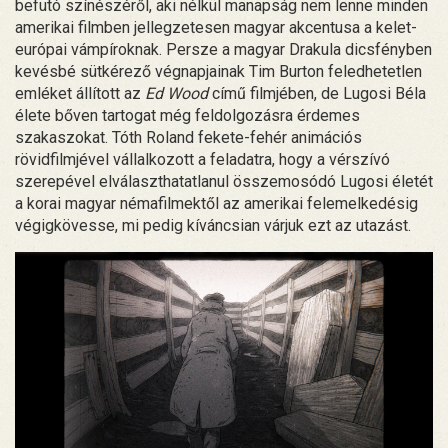
befutó színészéről, aki nélkül manapság nem lenne minden
amerikai filmben jellegzetesen magyar akcentusa a kelet-
európai vámpíroknak. Persze a magyar Drakula dicsfényben
kevésbé sütkérező végnapjainak Tim Burton feledhetetlen
emléket állított az
Ed Wood
című filmjében, de Lugosi Béla
élete bőven tartogat még feldolgozásra érdemes
szakaszokat. Tóth Roland fekete-fehér animációs
rövidfilmjével vállalkozott a feladatra, hogy a vérszívó
szerepével elválaszthatatlanul összemosódó Lugosi életét
a korai magyar némafilmektől az amerikai felemelkedésig
végigkövesse, mi pedig kíváncsian várjuk ezt az utazást.