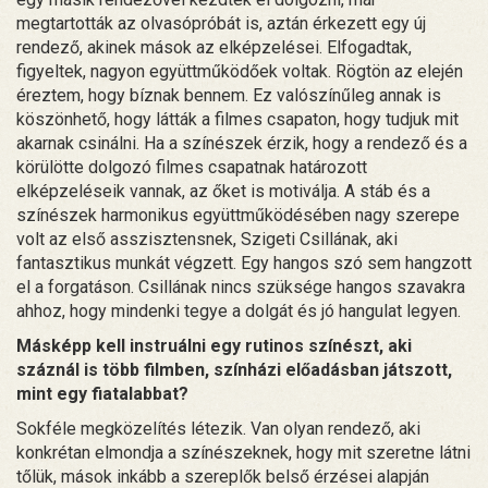
megtartották az olvasópróbát is, aztán érkezett egy új
rendező, akinek mások az elképzelései. Elfogadtak,
figyeltek, nagyon együttműködőek voltak. Rögtön az elején
éreztem, hogy bíznak bennem. Ez valószínűleg annak is
köszönhető, hogy látták a filmes csapaton, hogy tudjuk mit
akarnak csinálni. Ha a színészek érzik, hogy a rendező és a
körülötte dolgozó filmes csapatnak határozott
elképzeléseik vannak, az őket is motiválja. A stáb és a
színészek harmonikus együttműködésében nagy szerepe
volt az első asszisztensnek, Szigeti Csillának, aki
fantasztikus munkát végzett. Egy hangos szó sem hangzott
el a forgatáson. Csillának nincs szüksége hangos szavakra
ahhoz, hogy mindenki tegye a dolgát és jó hangulat legyen.
Másképp kell instruálni egy rutinos színészt, aki
száznál is több filmben, színházi előadásban játszott,
mint egy fiatalabbat?
Sokféle megközelítés létezik. Van olyan rendező, aki
konkrétan elmondja a színészeknek, hogy mit szeretne látni
tőlük, mások inkább a szereplők belső érzései alapján