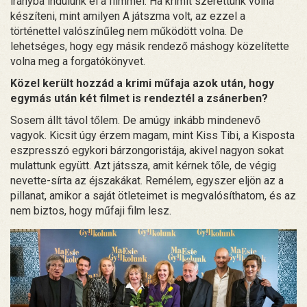
irányba indulunk el a filmmel. Ha krimit szerettünk volna
készíteni, mint amilyen A játszma volt, az ezzel a
történettel valószínűleg nem működött volna. De
lehetséges, hogy egy másik rendező máshogy közelítette
volna meg a forgatókönyvet.
Közel került hozzád a krimi műfaja azok után, hogy
egymás után két filmet is rendeztél a zsánerben?
Sosem állt távol tőlem. De amúgy inkább mindenevő
vagyok. Kicsit úgy érzem magam, mint Kiss Tibi, a Kisposta
eszpresszó egykori bárzongoristája, akivel nagyon sokat
mulattunk együtt. Azt játssza, amit kérnek tőle, de végig
nevette-sírta az éjszakákat. Remélem, egyszer eljön az a
pillanat, amikor a saját ötleteimet is megvalósíthatom, és az
nem biztos, hogy műfaji film lesz.