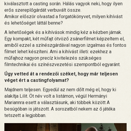
kiválasztott a casting során. Hálás vagyok neki, hogy ilyen
erős szereplőgárdát verbuvált össze.
Amikor először olvastad a forgatókönyvet, milyen kihívást
és lehetőséget láttál benne?
A lehetőségek és a kihívások mindig kéz a kézben járnak.
Egy kompakt, két műfajt ötvöző zsánerfilmet képzeltem el,
amiből ezzel a színészgárdával nagyon izgalmas és fontos
filmet lehet készíteni. Ami a kihívást illeti: ezekhez a
műfajhoz nagyon precíz kivitelezés szükséges
filmtechnikai és színészvezetési szempontból egyaránt.
Úgy vetted át a rendezői széket, hogy már teljesen
véget ért a castingfolyamat?
Majdnem teljesen. Egyedül az nem dőlt még el, hogy ki
alakítja Lilit. Öt név volt a listámon, végül Hermányi
Mariannra esett a választásunk, aki többek között A
besúgóban is játszott. A sorozatból nekem az ő játéka
tetszett a legjobban.