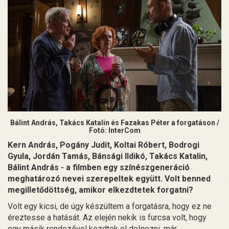
Bálint András, Takács Katalin és Fazakas Péter a forgatáson /
Fotó: InterCom
Kern András, Pogány Judit, Koltai Róbert, Bodrogi
Gyula, Jordán Tamás, Bánsági Ildikó, Takács Katalin,
Bálint András - a filmben egy színészgeneráció
meghatározó nevei szerepeltek együtt. Volt benned
megilletődöttség, amikor elkezdtetek forgatni?
Volt egy kicsi, de úgy készültem a forgatásra, hogy ez ne
éreztesse a hatását. Az elején nekik is furcsa volt, hogy
egy másik rendezővel kezdtek el dolgozni, már