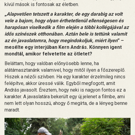
kívül mások is fontosak az életben.
„
Alapvetően tetszett a karakter, de egy darabig az volt
vele a bajom, hogy olyan érthetetlenül ellenségesen és
harapósan viselkedik a film elején a többi kollégájával az
idős színészek otthonában. Aztán bele is tettünk valamit
az én javaslatomra, hogy megindokoljuk, miért ilyen
” –
mesélte egy interjúban Kern András. Könnyen igent
mondtál, amikor felvetette az ötletet?
Beláttam, hogy valóban előnyösebb lenne, ha
alátámasztanánk valamivel, hogy mitől ilyen a főszereplő.
Hiszek a nézői szívben. Ha egy karakter érzelmileg nincs
felépítve, akkor üressé válik. Egyből megfogott, amit
András javasolt. Éreztem, hogy neki is nagyon fontos ez a
karakter. A javaslatára bekerült egy új jelenet a filmbe, ami
nem lett olyan hosszú, ahogy ő megírta, de a lényeg benne
maradt.