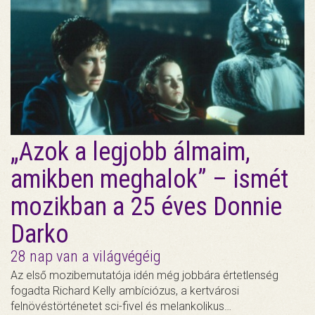
„Azok a legjobb álmaim,
amikben meghalok” – ismét
mozikban a 25 éves Donnie
Darko
28 nap van a világvégéig
Az első mozibemutatója idén még jobbára értetlenség
fogadta Richard Kelly ambíciózus, a kertvárosi
felnövéstörténetet sci-fivel és melankolikus…