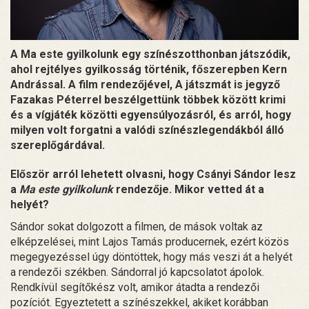
A Ma este gyilkolunk egy színészotthonban játszódik,
ahol rejtélyes gyilkosság történik, főszerepben Kern
Andrással. A film rendezőjével, A játszmát is jegyző
Fazakas Péterrel beszélgettünk többek között krimi
és a vígjáték közötti egyensúlyozásról, és arról, hogy
milyen volt forgatni a valódi színészlegendákból álló
szereplőgárdával.
Először arról lehetett olvasni, hogy Csányi Sándor lesz
a
Ma este gyilkolunk
rendezője. Mikor vetted át a
helyét?
Sándor sokat dolgozott a filmen, de mások voltak az
elképzelései, mint Lajos Tamás producernek, ezért közös
megegyezéssel úgy döntöttek, hogy más veszi át a helyét
a rendezői székben. Sándorral jó kapcsolatot ápolok.
Rendkívül segítőkész volt, amikor átadta a rendezői
pozíciót. Egyeztetett a színészekkel, akiket korábban