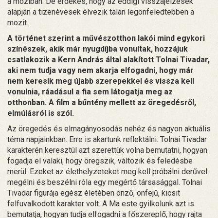
a moziban. De érdekes, hogy az eddigi visszajelzések
alapján a tizenévesek élvezik talán legönfeledtebben a
mozit.
A történet szerint a művészotthon lakói mind egykori
színészek, akik már nyugdíjba vonultak, hozzájuk
csatlakozik a Kern András által alakított Tolnai Tivadar,
aki nem tudja vagy nem akarja elfogadni, hogy már
nem keresik meg újabb szerepekkel és vissza kell
vonulnia, ráadásul a fia sem látogatja meg az
otthonban. A film a bűntény mellett az öregedésről,
elmúlásról is szól.
Az öregedés és elmagányosodás nehéz és nagyon aktuális
téma napjainkban. Erre is akartunk reflektálni. Tolnai Tivadar
karakterén keresztül azt szerettük volna bemutatni, hogyan
fogadja el valaki, hogy öregszik, változik és feledésbe
merül. Ezeket az élethelyzeteket meg kell próbálni derűvel
megélni és beszélni róla egy megértő társasággal. Tolnai
Tivadar figurája egész életében önző, önfejű, kicsit
felfuvalkodott karakter volt. A Ma este gyilkolunk azt is
bemutatja, hogyan tudja elfogadni a főszereplő, hogy rajta