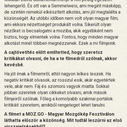
lehengerlő. És ott van a Semmelweis, ami megint másképp,
de szintén remekül elkészített alkotás, ami jól megtalálta a
közönségét. Az utóbbi időben nem volt olyan magyar film,
ami ekkora nézettséget produkált volna. Sikerült olyan
nézőket is becsalogatni a moziba, akik egyébként nem
biztos, hogy elmentek volna. Fontos, hogy minden magyar
alkotást minél többen megnézzenek. Ezek a mi filmjeink.
A sajtóvetítés előtt említetted, hogy szeretsz
kritikákat olvasni, de ha a te filmedről szólnak, akkor
kevésbé.
Ha jót írnak a filmemről, attól nagyon lelkes leszek. Ha
negatív kritikát olvasok, az rosszul esik, akár egyetértek
vele, akár nem. Fáj és szomorú vagyok miatta. Sokkal
jobban szeretek olyan cikkeket olvasni, amik mások
filmjeiről szólnak. Főleg a komolyabb szakmai portálok
kritikáit szeretem, amikből rengeteget lehet tanulni.
A filmet a MOZ.GO - Magyar Mozgókép Fesztiválon
láthatta először a közönség. Mit tudtál leszűrni az első
visszajelzésekből?