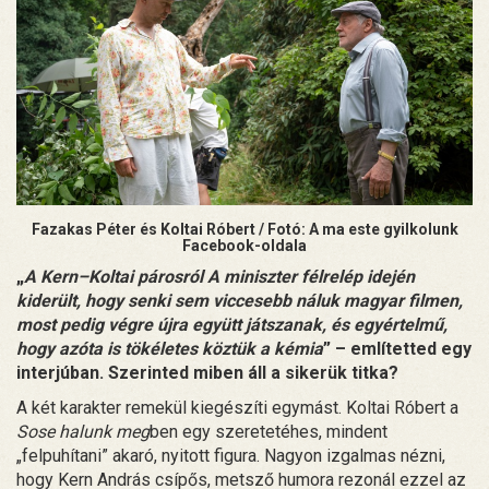
Fazakas Péter és Koltai Róbert / Fotó: A ma este gyilkolunk
Facebook-oldala
„
A Kern–Koltai párosról A miniszter félrelép idején
kiderült, hogy senki sem viccesebb náluk magyar filmen,
most pedig végre újra együtt játszanak, és egyértelmű,
hogy azóta is tökéletes köztük a kémia
” – említetted egy
interjúban. Szerinted miben áll a sikerük titka?
A két karakter remekül kiegészíti egymást. Koltai Róbert a
Sose halunk meg
ben egy szeretetéhes, mindent
„felpuhítani” akaró, nyitott figura. Nagyon izgalmas nézni,
hogy Kern András csípős, metsző humora rezonál ezzel az