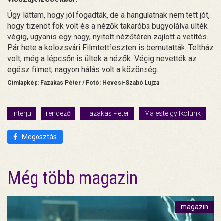
Úgy láttam, hogy jól fogadták, de a hangulatnak nem tett jót,
hogy tizenöt fok volt és a nézők takaróba bugyolálva ülték
végig, ugyanis egy nagy, nyitott nézőtéren zajlott a vetítés.
Pár hete a kolozsvári Filmtettfeszten is bemutatták. Teltház
volt, még a lépcsőn is ültek a nézők. Végig nevették az
egész filmet, nagyon hálás volt a közönség.
Címlapkép: Fazakas Péter / Fotó: Hevesi-Szabó Lujza
interjú
rendező
Fazakas Péter
Ma este gyilkolunk
Megosztás
Még több magazin
magazin