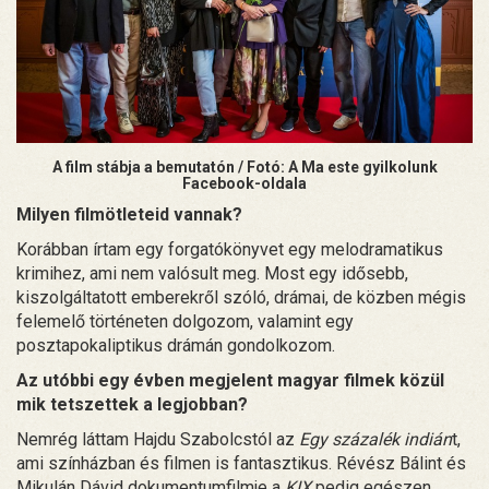
A film stábja a bemutatón / Fotó: A Ma este gyilkolunk
Facebook-oldala
Milyen filmötleteid vannak?
Korábban írtam egy forgatókönyvet egy melodramatikus
krimihez, ami nem valósult meg. Most egy idősebb,
kiszolgáltatott emberekről szóló, drámai, de közben mégis
felemelő történeten dolgozom, valamint egy
posztapokaliptikus drámán gondolkozom.
Az utóbbi egy évben megjelent magyar filmek közül
mik tetszettek a legjobban?
Nemrég láttam Hajdu Szabolcstól az
Egy százalék indián
t,
ami színházban és filmen is fantasztikus. Révész Bálint és
Mikulán Dávid dokumentumfilmje a
KIX
pedig egészen