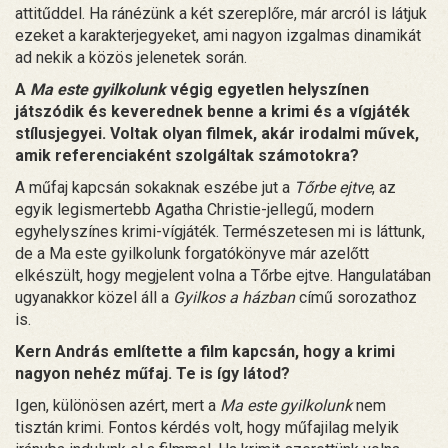
attitűddel. Ha ránézünk a két szereplőre, már arcról is látjuk
ezeket a karakterjegyeket, ami nagyon izgalmas dinamikát
ad nekik a közös jelenetek során.
A
Ma este gyilkolunk
végig egyetlen helyszínen
játszódik és keverednek benne a krimi és a vígjáték
stílusjegyei. Voltak olyan filmek, akár irodalmi művek,
amik referenciaként szolgáltak számotokra?
A műfaj kapcsán sokaknak eszébe jut a
Tőrbe ejtve
, az
egyik legismertebb Agatha Christie-jellegű, modern
egyhelyszínes krimi-vígjáték. Természetesen mi is láttunk,
de a Ma este gyilkolunk forgatókönyve már azelőtt
elkészült, hogy megjelent volna a Tőrbe ejtve. Hangulatában
ugyanakkor közel áll a
Gyilkos a házban
című sorozathoz
is.
Kern András említette a film kapcsán, hogy a krimi
nagyon nehéz műfaj. Te is így látod?
Igen, különösen azért, mert a
Ma este gyilkolunk
nem
tisztán krimi. Fontos kérdés volt, hogy műfajilag melyik