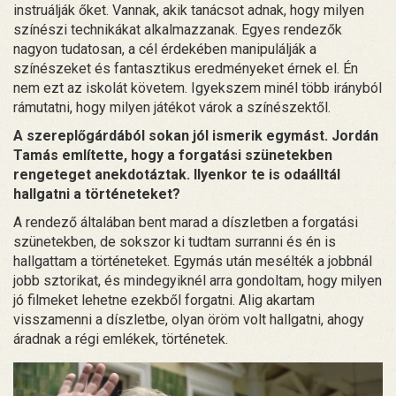
instruálják őket. Vannak, akik tanácsot adnak, hogy milyen
színészi technikákat alkalmazzanak. Egyes rendezők
nagyon tudatosan, a cél érdekében manipulálják a
színészeket és fantasztikus eredményeket érnek el. Én
nem ezt az iskolát követem. Igyekszem minél több irányból
rámutatni, hogy milyen játékot várok a színészektől.
A szereplőgárdából sokan jól ismerik egymást. Jordán
Tamás említette, hogy a forgatási szünetekben
rengeteget anekdotáztak. Ilyenkor te is odaálltál
hallgatni a történeteket?
A rendező általában bent marad a díszletben a forgatási
szünetekben, de sokszor ki tudtam surranni és én is
hallgattam a történeteket. Egymás után mesélték a jobbnál
jobb sztorikat, és mindegyiknél arra gondoltam, hogy milyen
jó filmeket lehetne ezekből forgatni. Alig akartam
visszamenni a díszletbe, olyan öröm volt hallgatni, ahogy
áradnak a régi emlékek, történetek.