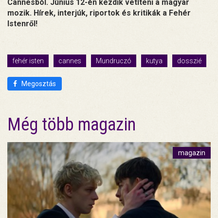
Cannesból. Június 12-én kezdik vetíteni a magyar
mozik. Hírek, interjúk, riportok és kritikák a Fehér
Istenről!
fehér isten
cannes
Mundruczó
kutya
dosszié
Megosztás
Még több magazin
magazin