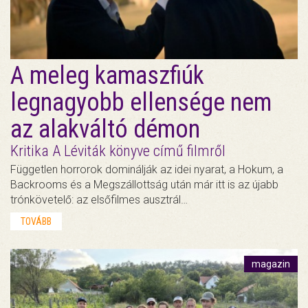
A meleg kamaszfiúk
legnagyobb ellensége nem
az alakváltó démon
Kritika A Léviták könyve című filmről
Független horrorok dominálják az idei nyarat, a Hokum, a
Backrooms és a Megszállottság után már itt is az újabb
trónkövetelő: az elsőfilmes ausztrál…
TOVÁBB
magazin