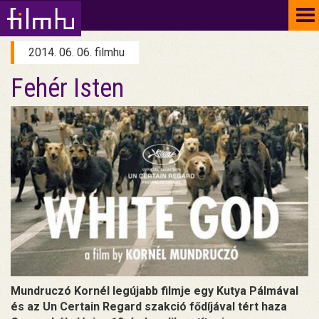
To
na
2014. 06. 06. filmhu
Fehér Isten
Mundruczó Kornél legújabb filmje egy Kutya Pálmával
és az Un Certain Regard szakció fődíjával tért haza