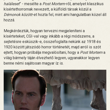
haláleset
” - mesélte a
Post Mortem
-ről, amelyet klaszikus
kísértethorrornak nevezett, a külföldi társak közül a
Démonok között
-et hozta fel, mint ami hangulatban közel áll
hozzá.
Megkérdeztük, hogyan tervezni megjeleníteni a
kísérteteket, CGI-val vagy inkább a régi módszerre, a
sejtetésre esküszik-e, összefoglalta nekünk az 1918 és
1920 között játszódó horror történetét, majd arról is szót
ejtett, hogyan próbálja megvalósítani, hogy a
Post Mortem
a
világ bármely táján élvezhető legyen, ugyanakkor legyen
benne némi sajátosan magyar íz is.