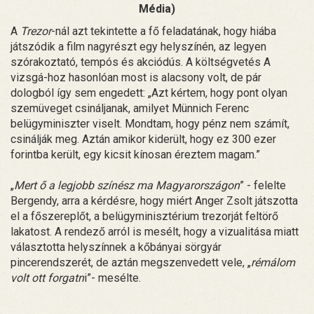
Média)
A
Trezor
-nál azt tekintette a fő feladatának, hogy hiába
játszódik a film nagyrészt egy helyszínén, az legyen
szórakoztató, tempós és akciódús. A költségvetés A
vizsgá-hoz hasonlóan most is alacsony volt, de pár
dologból így sem engedett: „Azt kértem, hogy pont olyan
szemüveget csináljanak, amilyet Münnich Ferenc
belügyminiszter viselt. Mondtam, hogy pénz nem számít,
csinálják meg. Aztán amikor kiderült, hogy ez 300 ezer
forintba került, egy kicsit kínosan éreztem magam.”
„
Mert ő a legjobb színész ma Magyarországon
” - felelte
Bergendy, arra a kérdésre, hogy miért Anger Zsolt játszotta
el a főszereplőt, a belügyminisztérium trezorját feltörő
lakatost. A rendező arról is mesélt, hogy a vizualitása miatt
választotta helyszínnek a kőbányai sörgyár
pincerendszerét, de aztán megszenvedett vele, „
rémálom
volt ott forgatn
i”- mesélte.