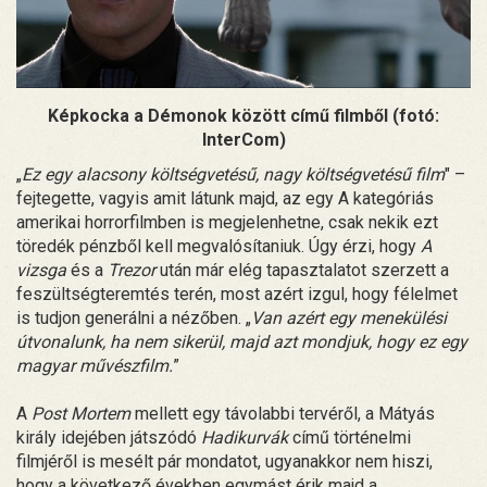
Képkocka a Démonok között című filmből (fotó:
InterCom)
„
Ez egy alacsony költségvetésű, nagy költségvetésű film
" –
fejtegette, vagyis amit látunk majd, az egy A kategóriás
amerikai horrorfilmben is megjelenhetne, csak nekik ezt
töredék pénzből kell megvalósítaniuk. Úgy érzi, hogy
A
vizsga
és a
Trezor
után már elég tapasztalatot szerzett a
feszültségteremtés terén, most azért izgul, hogy félelmet
is tudjon generálni a nézőben. „
Van azért egy menekülési
útvonalunk, ha nem sikerül, majd azt mondjuk, hogy ez egy
magyar művészfilm.
”
A
Post Mortem
mellett egy távolabbi tervéről, a Mátyás
király idejében játszódó
Hadikurvák
című történelmi
filmjéről is mesélt pár mondatot, ugyanakkor nem hiszi,
hogy a következő években egymást érik majd a