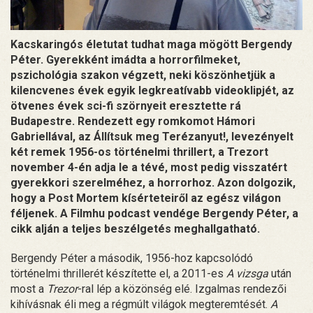
Kacskaringós életutat tudhat maga mögött Bergendy
Péter. Gyerekként imádta a horrorfilmeket,
pszichológia szakon végzett, neki köszönhetjük a
kilencvenes évek egyik legkreatívabb videoklipjét, az
ötvenes évek sci-fi szörnyeit eresztette rá
Budapestre. Rendezett egy romkomot Hámori
Gabriellával, az Állítsuk meg Terézanyut!, levezényelt
két remek 1956-os történelmi thrillert, a Trezort
november 4-én adja le a tévé, most pedig visszatért
gyerekkori szerelméhez, a horrorhoz. Azon dolgozik,
hogy a Post Mortem kísérteteiről az egész világon
féljenek. A Filmhu podcast vendége Bergendy Péter, a
cikk alján a teljes beszélgetés meghallgatható.
Bergendy Péter a második, 1956-hoz kapcsolódó
történelmi thrillerét készítette el, a 2011-es
A vizsga
után
most a
Trezor
-ral lép a közönség elé. Izgalmas rendezői
kihívásnak éli meg a régmúlt világok megteremtését.
A