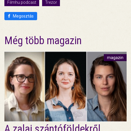
Filmhu podcast
Trezor
Megosztás
Még több magazin
magazin
A zalai szántóföldekről