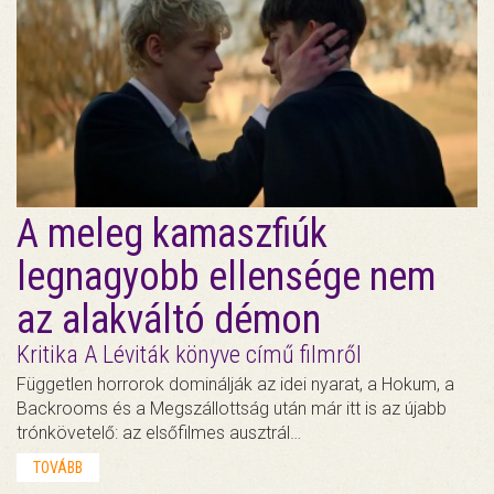
A meleg kamaszfiúk
legnagyobb ellensége nem
az alakváltó démon
Kritika A Léviták könyve című filmről
Független horrorok dominálják az idei nyarat, a Hokum, a
Backrooms és a Megszállottság után már itt is az újabb
trónkövetelő: az elsőfilmes ausztrál…
TOVÁBB