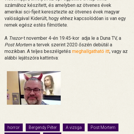
számához készített, és amelyben az ötvenes évek
amerikai sci-fijeit keresztezte az ötvenes évek magyar
valóságával Kiderült, hogy ehhez kapcsolódóan is van egy
remek egész estés filmötlete.
A
Trezor
-t november 4-én 19:45-kor adja le a Duna TV, a
Post Mortem
a tervek szerint 2020 őszén debütál a
mozikban. A teljes beszélgetés
meghallgatható itt
, vagy az
alábbi lejátszóra kattintva:
horror
Bergendy Péter
A vizsga
Post Mortem