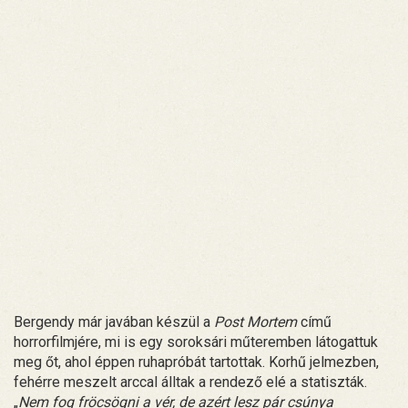
Bergendy már javában készül a
Post Mortem
című
horrorfilmjére, mi is egy soroksári műteremben látogattuk
meg őt, ahol éppen ruhapróbát tartottak. Korhű jelmezben,
fehérre meszelt arccal álltak a rendező elé a statiszták.
„
Nem fog fröcsögni a vér, de azért lesz pár csúnya