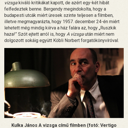
vizsga
kiváló kritikákat kapott, de azért egy-két hibát
felfedeztek benne. Bergendy megindokolta, hogy a
budapesti utcák miért üresek szinte teljesen a filmben,
illetve megmagyarázta, hogy 1957. december 24-én miért
lehetett még mindig kiírva a ház falára az, hogy „Ruszkik
haza!” Szót ejtett arról is, hogy
A vizsga
után miért nem
dolgozott sokáig együtt Köbli Norbert forgatókönyvíróval.
Kulka János A vizsga című filmben (fotó: Vertigo