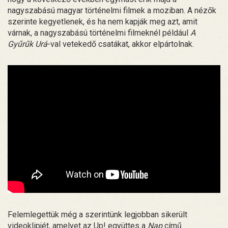
nagyszabású magyar történelmi filmek a moziban. A nézők
szerinte kegyetlenek, és ha nem kapják meg azt, amit
várnak, a nagyszabású történelmi filmeknél például
A
Gyűrűk Urá
-val vetekedő csatákat, akkor elpártolnak.
Felemlegettük még a szerintünk legjobban sikerült
videoklipjét, amelyet az Up! együttes a
Nap
című