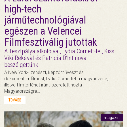
high-tech
járműtechnológiával
egészen a Velencei
Filmfesztiválig jutottak
A Tesztpálya alkotóival, Lydia Cornett-tel, Kiss
Viki Rékával és Patricia D’Intinoval
beszélgettünk
A New York-i zenészt, képzőművészt és
dokumentumfilmest, Lydia Cornettet a magyar zene,
illetve filmtörténet iránti szeretett hozta
Magyarországra…
TOVÁBB
magazin