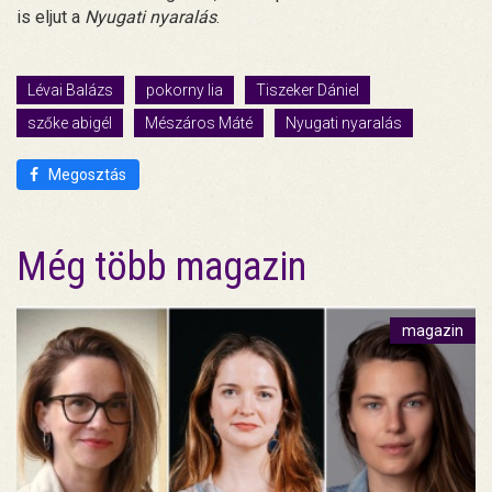
is eljut a
Nyugati nyaralás
.
Lévai Balázs
pokorny lia
Tiszeker Dániel
szőke abigél
Mészáros Máté
Nyugati nyaralás
Megosztás
Még több magazin
magazin