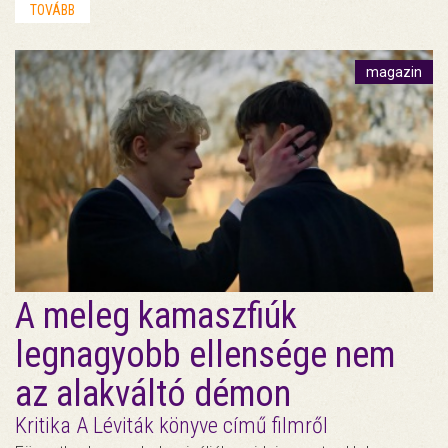
TOVÁBB
magazin
A meleg kamaszfiúk
legnagyobb ellensége nem
az alakváltó démon
Kritika A Léviták könyve című filmről