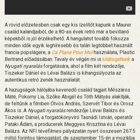
A rövid előzetesben csak egy kis ízelítőt kapunk a Maurer
család kalandjaiból, de a 80-as évek retró már a bevillanó
képekből is jól érzékelhető. A hangulatot tovább fokozza
minden idők egyik leghíresebb és talán legtöbbet használt
francia popslágere, a
Ca Plane Pour Moi
használata, Plastic
Bertrand előadásában. Tavaly év végén mi is
kilátogattunk
a
Nyugati nyaralás
forgatására, ahol a film két rendezője,
Tiszeker Dániel és Lévai Balázs is kihangsúlyozta az
autentikus retró zenék használatát.
A hazugságok hálójába keveredő család tagjait Mészáros
Máté, Pokorny Lia, Szőke Abigél és Tóth Mátyás alakítják,
de feltűnik a filmben Ötvös András, Szervét Tibor és Orosz
Ákos is. A
Nyugati nyaralás
rendezője Lévai Balázs és
Tiszeker Dániel, a forgatókönyvíró Tasnádi István, operatőr
Pataki Ádám, a producerek Meggyes Krisztina és Lévai
Balázs. Az NFI tévéfilmes pályázatán nyert összesen 267.5
millió forintos támogatást, de szeptember 15-én a mozikba