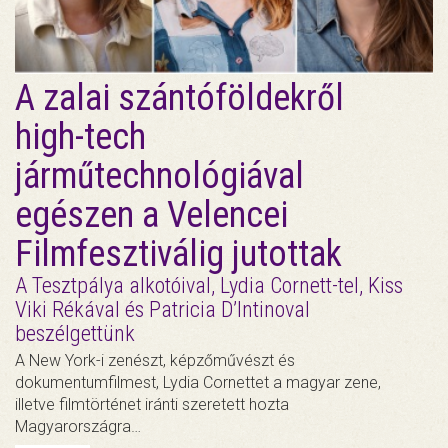
A zalai szántóföldekről
high-tech
járműtechnológiával
egészen a Velencei
Filmfesztiválig jutottak
A Tesztpálya alkotóival, Lydia Cornett-tel, Kiss
Viki Rékával és Patricia D’Intinoval
beszélgettünk
A New York-i zenészt, képzőművészt és
dokumentumfilmest, Lydia Cornettet a magyar zene,
illetve filmtörténet iránti szeretett hozta
Magyarországra…