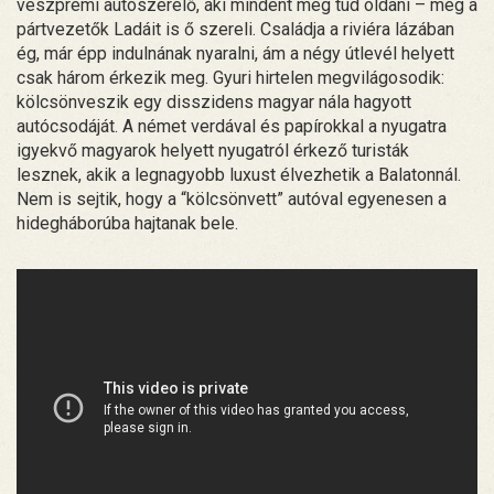
veszprémi autószerelő, aki mindent meg tud oldani – még a
pártvezetők Ladáit is ő szereli. Családja a riviéra lázában
ég, már épp indulnának nyaralni, ám a négy útlevél helyett
csak három érkezik meg. Gyuri hirtelen megvilágosodik:
kölcsönveszik egy disszidens magyar nála hagyott
autócsodáját. A német verdával és papírokkal a nyugatra
igyekvő magyarok helyett nyugatról érkező turisták
lesznek, akik a legnagyobb luxust élvezhetik a Balatonnál.
Nem is sejtik, hogy a “kölcsönvett” autóval egyenesen a
hidegháborúba hajtanak bele.