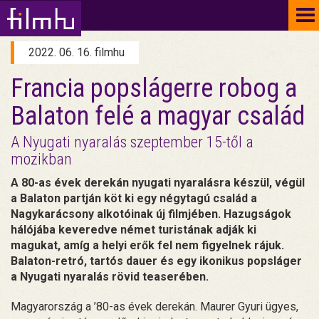
To
na
2022. 06. 16. filmhu
Francia popslágerre robog a
Balaton felé a magyar család
A Nyugati nyaralás szeptember 15-től a
mozikban
A 80-as évek derekán nyugati nyaralásra készül, végül
a Balaton partján köt ki egy négytagú család a
Nagykarácsony alkotóinak új filmjében. Hazugságok
hálójába keveredve német turistának adják ki
magukat, amíg a helyi erők fel nem figyelnek rájuk.
Balaton-retró, tartós dauer és egy ikonikus popsláger
a Nyugati nyaralás rövid teaserében.
Magyarország a ’80-as évek derekán. Maurer Gyuri ügyes,