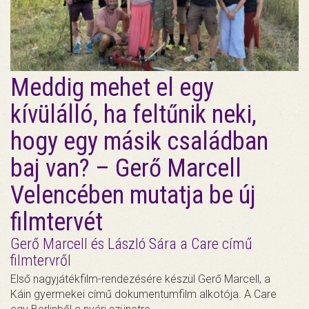
Meddig mehet el egy
kívülálló, ha feltűnik neki,
hogy egy másik családban
baj van? – Gerő Marcell
Velencében mutatja be új
filmtervét
Gerő Marcell és László Sára a Care című
filmtervről
Első nagyjátékfilm-rendezésére készül Gerő Marcell, a
Káin gyermekei című dokumentumfilm alkotója. A Care