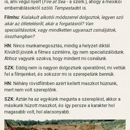
is, ami végül nyert (
Fire at Sea
- a szerk.), ahogy a mexikói
emberrablásokról szóló
Tempestad
ot is.
Filmhu:
Kialakult alkotói módszerrel dolgoztok, legyen szó
akár az ötletelésről, akár a forgatásról? Van
specialitásotok, vagy mindketten ugyanazt csináljátok,
összhangban?
HN:
Nincs munkamegosztás, mindig a helyzet diktál.
Kívülről jövünk a filmes színtérre, így nem specializálódunk.
Ahhoz vagyunk szokva, hogy mindent mi csinálunk.
SZK:
Eddig nem is nagyon dolgoztunk operatőrrel, mi vettük
fel a filmjeinket, és sokszor mi is szerepelünk bennük.
HN:
Néhány rövidfilmben azért kellett maszkot húznunk,
mert nem volt szereplőnk.
SZK:
Aztán ha az egyikünk megunta a szereplést, akkor a
másikunk húzott maszkot, és így persze a karakter hol
magasabb volt, hol alacsonyabb.