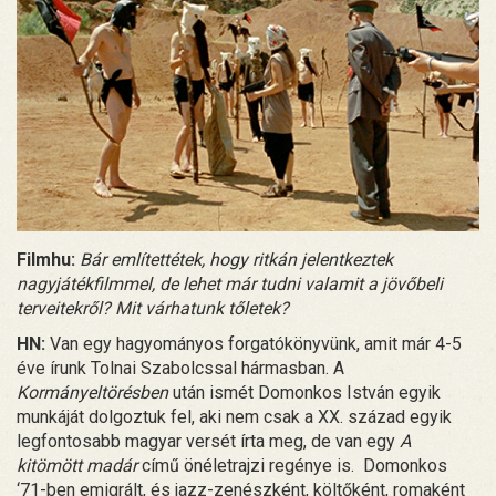
Filmhu:
Bár említettétek, hogy ritkán jelentkeztek
nagyjátékfilmmel, de lehet már tudni valamit a jövőbeli
terveitekről? Mit várhatunk tőletek?
HN:
Van egy hagyományos forgatókönyvünk, amit már 4-5
éve írunk Tolnai Szabolcssal hármasban. A
Kormányeltörésben
után ismét Domonkos István egyik
munkáját dolgoztuk fel, aki nem csak a XX. század egyik
legfontosabb magyar versét írta meg, de van egy
A
kitömött madár
című önéletrajzi regénye is. Domonkos
‘71-ben emigrált, és jazz-zenészként, költőként, romaként