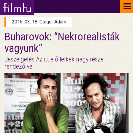
To
na
2016. 03. 18. Csiger Ádám
Buharovok: “Nekrorealisták
vagyunk”
Beszélgetés Az itt élő lelkek nagy része
rendezőivel