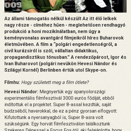
Az állami támogatás nélkül készült Az itt élő lelkek
nagy része - címéhez hűen - meglehetősen rendhagyó
produkció a honi mozikínálatban, nem úgy a
keményvonalas avantgárd filmjeikről híres Buharovok
életművében. A film a “polgári engedetlenségről, a
civil kurázsiról is szól, vállaltan didaktikus,
propagandisztikus tónusban.” A rendezőpárost, Igor és
Ivan Buharovot (polgári nevükön Hevesi Nándor és
Szilágyi Kornél) Berlinben értük utol Skype-on.
Filmhu:
Hogy született meg a film ötlete?
Hevesi Nándor:
Megnyertük egy spanyolországi
experimentális filmfesztivál 3000 eurós fődíját, ebből
indítottuk el a projektet. Super 8-assal kezdtük, saját
büdzséből, haverokkal, de ez a pénz gyorsan elfogyott.
Kifutottunk a nyersanyagból is, Super 8-asra volt
szükségünk. Egy horvát filmfesztiválon találkoztunk
Szekeres Dénessel a Focus Fox-tól, aki felajánlotta, hogy