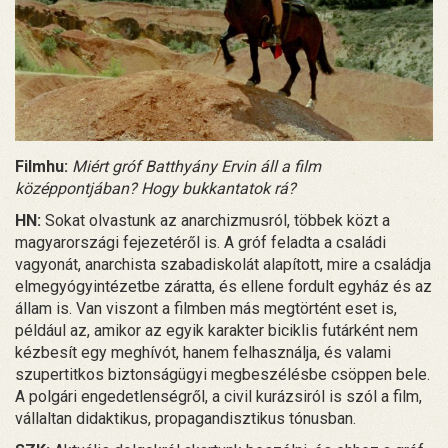
Filmhu:
Miért gróf Batthyány Ervin áll a film
középpontjában? Hogy bukkantatok rá?
HN:
Sokat olvastunk az anarchizmusról, többek közt a
magyarországi fejezetéről is. A gróf feladta a családi
vagyonát, anarchista szabadiskolát alapított, mire a családja
elmegyógyintézetbe záratta, és ellene fordult egyház és az
állam is. Van viszont a filmben más megtörtént eset is,
például az, amikor az egyik karakter biciklis futárként nem
kézbesít egy meghívót, hanem felhasználja, és valami
szupertitkos biztonságügyi megbeszélésbe csöppen bele.
A polgári engedetlenségről, a civil kurázsiról is szól a film,
vállaltan didaktikus, propagandisztikus tónusban.