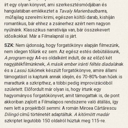
írt egy olyan könyvet, ami szerkesztésmódjában és
hangulatában emlékeztet a
Tavaly Marienbadban
ra,
műfajilag szerelmi krimi, egészen költői darab, kishíján
romantikus, bár ehhez a zsánerhez azért nem nagyon
nyúlnánk. Klasszikus narratívája van, bár összekevert
idősíkokkal. Már a Filmalapnál is járt.
SZK:
Nem újdonság, hogy forgatókönyv alapján filmezünk,
nem idegen tőlünk ez sem. Az egész estés debütálásunk,
A program
egy A4-es oldalként indult, de az előző két
nagyjátékfilmünknek,
A másik ember iránti féltés diadalá
nak
és a
Lassú tükör
nek készült forgatókönyve, amire állami
támogatást is kaptunk annak idején, és 70-80%-ban hűek is
maradtunk a szkripthez, a többi pedig improvizációból
született. Előfordult már olyan is, hogy írtunk egy
hagyományos forgatókönyvet, amit támogattak is, de pont
akkoriban zajlott a Filmalapos rendszerre való átállás, így
nem lett a projektből semmi: A román Mircea Cărtărescu
Dilingó
című történetét adaptáltuk.
A kitömött madár
szkriptet legutóbb 150 oldalról húztuk meg 115-re.