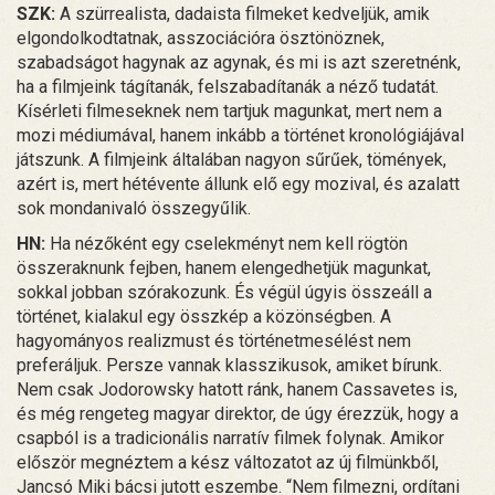
SZK:
A szürrealista, dadaista filmeket kedveljük, amik
elgondolkodtatnak, asszociációra ösztönöznek,
szabadságot hagynak az agynak, és mi is azt szeretnénk,
ha a filmjeink tágítanák, felszabadítanák a néző tudatát.
Kísérleti filmeseknek nem tartjuk magunkat, mert nem a
mozi médiumával, hanem inkább a történet kronológiájával
játszunk. A filmjeink általában nagyon sűrűek, tömények,
azért is, mert hétévente állunk elő egy mozival, és azalatt
sok mondanivaló összegyűlik.
HN:
Ha nézőként egy cselekményt nem kell rögtön
összeraknunk fejben, hanem elengedhetjük magunkat,
sokkal jobban szórakozunk. És végül úgyis összeáll a
történet, kialakul egy összkép a közönségben. A
hagyományos realizmust és történetmesélést nem
preferáljuk. Persze vannak klasszikusok, amiket bírunk.
Nem csak Jodorowsky hatott ránk, hanem Cassavetes is,
és még rengeteg magyar direktor, de úgy érezzük, hogy a
csapból is a tradicionális narratív filmek folynak. Amikor
először megnéztem a kész változatot az új filmünkből,
Jancsó Miki bácsi jutott eszembe. “Nem filmezni, ordítani