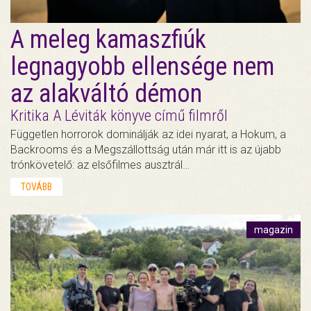
A meleg kamaszfiúk
legnagyobb ellensége nem
az alakváltó démon
Kritika A Léviták könyve című filmről
Független horrorok dominálják az idei nyarat, a Hokum, a
Backrooms és a Megszállottság után már itt is az újabb
trónkövetelő: az elsőfilmes ausztrál…
TOVÁBB
magazin