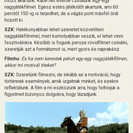
mozit akartunk. Kábé hét évente csinálunk egy-egy
nagyjátékfilmet. Egész estés játékidőt akartunk, ami 60
perctől 150-ig is terjedhet, de a vágás pont másfél órát
hozott ki.
SZK:
Hatékonyabban lehet üzenetet közvetíteni
nagyjátékfilmmel, mert komolyabban veszik, el lehet vinni
fesztiválokra. Később is fogunk persze rövidfilmet csinálni,
szeretjük azt a formátumot is, mert gyors és naprakész.
Filmhu:
És ha nem kerestek pénzt egy-egy nagyjátékfilmen,
akkor mi motivál titeket?
SZK:
Szeretünk filmezni, de inkább az a motiváció, hogy
történnek események, amik izgatnak minket, és ezekre
reflektálunk. A film a mi eszközünk arra, hogy felhívjuk a
figyelmet bizonyos dolgokra, hogy lázadjunk.