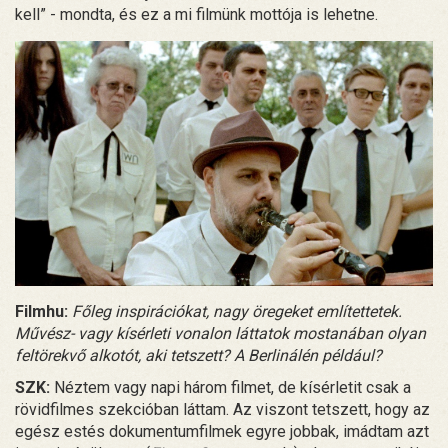
kell” - mondta, és ez a mi filmünk mottója is lehetne.
Filmhu:
Főleg inspirációkat, nagy öregeket említettetek.
Művész- vagy kísérleti vonalon láttatok mostanában olyan
feltörekvő alkotót, aki tetszett? A Berlinálén például?
SZK:
Néztem vagy napi három filmet, de kísérletit csak a
rövidfilmes szekcióban láttam. Az viszont tetszett, hogy az
egész estés dokumentumfilmek egyre jobbak, imádtam azt