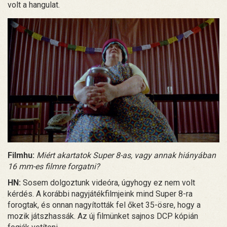
volt a hangulat.
Filmhu:
Miért akartatok Super 8-as, vagy annak hiányában
16 mm-es filmre forgatni?
HN:
Sosem dolgoztunk videóra, úgyhogy ez nem volt
kérdés. A korábbi nagyjátékfilmjeink mind Super 8-ra
forogtak, és onnan nagyították fel őket 35-ösre, hogy a
mozik játszhassák. Az új filmünket sajnos DCP kópián