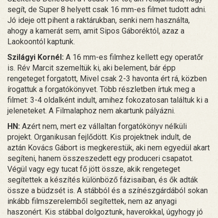
segít, de Super 8 helyett csak 16 mm-es filmet tudott adni.
Jó ideje ott pihent a raktárukban, senki nem használta,
ahogy a kamerát sem, amit Sipos Gáboréktól, azaz a
Laokoontól kaptunk.
Szilágyi Kornél:
A 16 mm-es filmhez kellett egy operatőr
is. Rév Marcit szemeltük ki, aki belement, bár épp
rengeteget forgatott, Mivel csak 2-3 havonta ért rá, közben
írogattuk a forgatókönyvet. Több részletben írtuk meg a
filmet: 3-4 oldalként indult, amihez fokozatosan találtuk ki a
jeleneteket. A Filmalaphoz nem akartunk pályázni.
HN:
Azért nem, mert ez vállaltan forgatókönyv nélküli
projekt. Organikusan fejlődött. Kis projektnek indult, de
aztán Kovács Gábort is megkerestük, aki nem egyedül akart
segíteni, hanem összeszedett egy produceri csapatot.
Végül vagy egy tucat fő jött össze, akik rengeteget
segítettek a készítés különböző fázisaiban, és ők adták
össze a büdzsét is. A stábból és a színészgárdából sokan
inkább filmszerelemből segítettek, nem az anyagi
haszonért. Kis stábbal dolgoztunk, haverokkal, úgyhogy jó