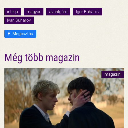
interjú
magyar
avantgárd
Igor Buharov
Ivan Buharov
Megosztás
Még több magazin
magazin