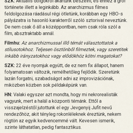
SZK:
Aktuális dolgokról akartunk beszélni, és ehhez a gróf
története illett a leginkább. Az anarchizmus filmes
feldolgozása ráadásul régi ötletünk, korábban egy HBO-s
pályázatra is hasonló karakterről szóló sztorival neveztünk.
De nem csak ő áll a középpontban, nem csak róla szól a
film, absztraktabb annál.
Filmhu:
Az anarchizmussal illő témát választottatok a
stílusotokhoz. Teljesen ösztönből filmeztek, vagy szeretitek
inkább irányzatokhoz vagy elődökhöz kötni magatokat?
SZK:
22 éve nyomjuk együtt, de ez nem fix állapot, hanem
folyamatosan változik, remélhetőleg fejlődik. Szeretünk
lazán forgatni, szabadságot adni az improvizációnak,
miközben közben sok példaképünk van.
HN:
Valaki egyszer azt mondta, hogy mi nekrorealisták
vagyunk, mert a halál a központi témánk. Ettől a
visszajelzéstől jutottunk el egy Jevgenyij Jufit nevű
rendezőhöz, akit tényleg rokonléleknek éreztünk, nekem
rögtön az egyik kedvencemmé vált. Kevesen ismerik,
szinte láthatatlan, pedig fantasztikus.