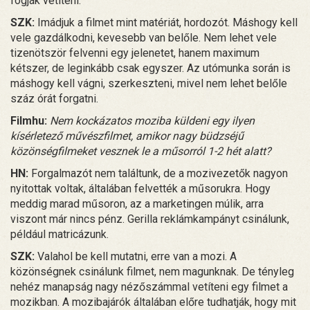
fogják vetíteni.
SZK:
Imádjuk a filmet mint matériát, hordozót. Máshogy kell
vele gazdálkodni, kevesebb van belőle. Nem lehet vele
tizenötször felvenni egy jelenetet, hanem maximum
kétszer, de leginkább csak egyszer. Az utómunka során is
máshogy kell vágni, szerkeszteni, mivel nem lehet belőle
száz órát forgatni.
Filmhu:
Nem kockázatos moziba küldeni egy ilyen
kísérletező művészfilmet, amikor nagy büdzséjű
közönségfilmeket vesznek le a műsorról 1-2 hét alatt?
HN:
Forgalmazót nem találtunk, de a mozivezetők nagyon
nyitottak voltak, általában felvették a műsorukra. Hogy
meddig marad műsoron, az a marketingen múlik, arra
viszont már nincs pénz. Gerilla reklámkampányt csinálunk,
például matricázunk.
SZK:
Valahol be kell mutatni, erre van a mozi. A
közönségnek csinálunk filmet, nem magunknak. De tényleg
nehéz manapság nagy nézőszámmal vetíteni egy filmet a
mozikban. A mozibajárók általában előre tudhatják, hogy mit