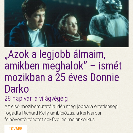
„Azok a legjobb álmaim,
amikben meghalok” – ismét
mozikban a 25 éves Donnie
Darko
28 nap van a világvégéig
Az első mozibemutatója idén még jobbára értetlenség
fogadta Richard Kelly ambíciózus, a kertvárosi
felnövéstörténetet sci-fivel és melankolikus…
TOVÁBB