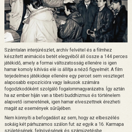
Számtalan interjúrészlet, archív felvétel és a filmhez
készített animációs betét elegyéből áll össze a 144 perces
játékidő, amely a formai változatosság ellenére is igen
hamar komoly kihívás elé is állítja a néző figyelmét. A film
terjedelmes játékideje ellenére egy percet sem veszteget
alaposabb expozícióra vagy laikusok számára
fogodzkodóként szolgáló fogalommagyarázatra. Így aztán
ha az ember híján van a tibeti buddhizmus és történelem
alapvető ismeretének, igen hamar elveszettnek érezheti
magát az események sűrűjében.
Nem könnyíti a befogadást az sem, hogy az elbeszélés
sokáig két párhuzamos szálon fut: az egyik a 16. Karmapa
születésének, felnövésének és számüzetésbe