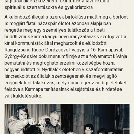
tágításának eszközeként tekintettek a távol-keleti
spirituális szertartásokra és gyakorlatokra.
A különböző illegális szerek birtoklása miatt még a börtönt
is megjárt fiatal házaspár életét azonban alapjaiban
rengette meg egy személyes találkozás a tibeti
buddhizmus karma kagyü nevű irányzatának vezetőjével, a
kínai kommunisták által meghurcolt és elüldözött
Rangdzsung Rigpe Dordzsével, vagyis a 16. Karmapával.
György-Kessler dokumentumfilmje azt a folyamatot kívánja
bemutatni és megfogható érzelmi közelségbe hozni,
hogyan indított el Nydhalék életében visszafordíthatatlan
láncreakciót az általuk szentségesnek és megvilágító
erejűnek leírt találkozás, mely során egész addigi életüket
feladva a Karmapa tanításainak elsajátítása és hirdetése
vált küldetésükké.