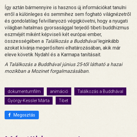
Így aztán bármennyire is hasznos új információkat tanulni
erről a különleges és semmihez sem fogható világnézetről
és gondolatilag felvillanyozó végigkövetni, hogy a nyugati
világban hatalmas gyorsasággal terjedő tibeti buddhizmus
eszméjét miként képviseli két európai ember,
összességében a
Találkozás a Buddhával
leginkább
azokat kívánja megerősíteni elhatározásában, akik már
eleve követik Nydahl és a Karmapa tanításait.
A Találkozás a Buddhával június 25-től látható a hazai
mozikban a Mozinet forgalmazásában.
dokumentumfilm
animáció
Találkozás a Buddhával
György-Kessler Márta
Tibet
Megosztás