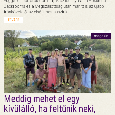
Független horrorok dominálják az idei nyarat, a Hokum, a
Backrooms és a Megszállottság után már itt is az újabb
trónkövetelő: az elsőfilmes ausztrál…
TOVÁBB
magazin
Meddig mehet el egy
kívülálló, ha feltűnik neki,