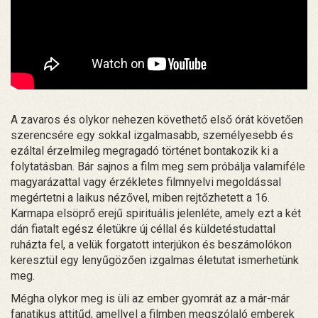
A zavaros és olykor nehezen követhető első órát követően
szerencsére egy sokkal izgalmasabb, személyesebb és
ezáltal érzelmileg megragadó történet bontakozik ki a
folytatásban. Bár sajnos a film meg sem próbálja valamiféle
magyarázattal vagy érzékletes filmnyelvi megoldással
megértetni a laikus nézővel, miben rejtőzhetett a 16.
Karmapa elsöprő erejű spirituális jelenléte, amely ezt a két
dán fiatalt egész életükre új céllal és küldetéstudattal
ruházta fel, a velük forgatott interjúkon és beszámolókon
keresztül egy lenyűgözően izgalmas életutat ismerhetünk
meg.
Mégha olykor meg is üli az ember gyomrát az a már-már
fanatikus attitűd, amellyel a filmben megszólaló emberek