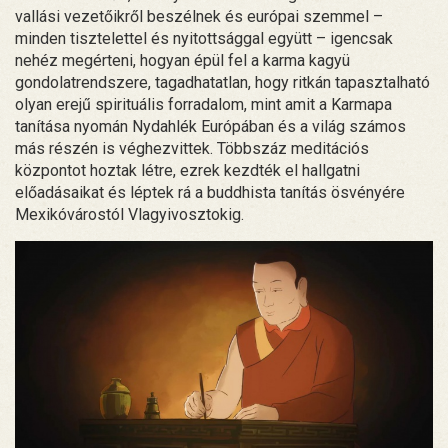
vallási vezetőikről beszélnek és európai szemmel –
minden tisztelettel és nyitottsággal együtt – igencsak
nehéz megérteni, hogyan épül fel a karma kagyü
gondolatrendszere, tagadhatatlan, hogy ritkán tapasztalható
olyan erejű spirituális forradalom, mint amit a Karmapa
tanítása nyomán Nydahlék Európában és a világ számos
más részén is véghezvittek. Többszáz meditációs
központot hoztak létre, ezrek kezdték el hallgatni
előadásaikat és léptek rá a buddhista tanítás ösvényére
Mexikóvárostól Vlagyivosztokig.