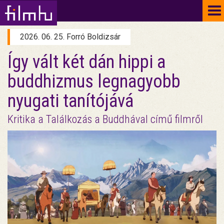
To
na
2026. 06. 25. Forró Boldizsár
Így vált két dán hippi a
buddhizmus legnagyobb
nyugati tanítójává
Kritika a Találkozás a Buddhával című filmről