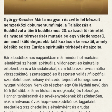
György-Kessler Márta magyar részvétellel készült
nemzetközi dokumentumfilmje, a Találkozás a
Buddhával a tibeti buddhizmus 20. századi történetét
és nyugati térnyerését mutatja be egy véletlenszerű,
ám annál különlegesebb találkozáson keresztül, amely
később egész Európa spirituális térképét átrajzolta.
Bár a buddhizmus napjainkban már mindenhol markáns
jelenléttel színesíti spirituális, világnézeti és kulturális
értelemben is a társadalmakat, ez a több ezer éves múltra
visszatekintő, szerteágazó és összetett vallási/filozófiai
szemlélet csak néhány évtizede terjedt el tömegesen a
nyugati világban. Nem kis részben egy Ole Nydahl nevű dán
férfi (később a láma titulust is megkapta) és felesége,
Hannah tanításainak és tevékenységének köszönhetően,
akik a hatvanas évek hippi-nemzedékének tagjaiként
eredetileg pszichedelikus élményként és a tudat