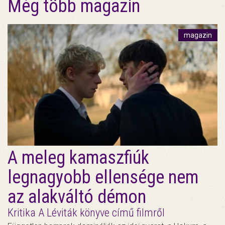
Még több magazin
magazin
A meleg kamaszfiúk
legnagyobb ellensége nem
az alakváltó démon
Kritika A Léviták könyve című filmről