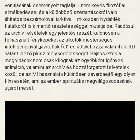
vonulásának eseményeit taglalja – nem kevés filozófiai
elmélkedéssel és a különböző szertartásokról való
áhítatos beszámolóval tarkítva – miközben Nydahlék
fiatalkorát is kimerítő részletességgel mutatja be. Ráadásul
az archív felvételek egy jelentős részét, különösen a
felhasznált fényképeket az alkotók mesterséges
intelligenciával „javították fel” és adtak hozzá valamiféle 3D
hatást idéző plusz mélységélességet. Sajnos ezek a
megoldások nem csak kilógnak az egyébként igényes
animáció, valamint az archív és hozzáforgatott felvételek
közül, de az MI használata különösen zavarbaejtő egy olyan
film esetén, ami az ember spirituális megvilágosodásának
útjáról mesél.