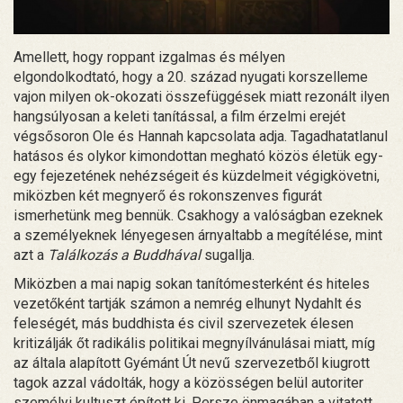
Amellett, hogy roppant izgalmas és mélyen
elgondolkodtató, hogy a 20. század nyugati korszelleme
vajon milyen ok-okozati összefüggések miatt rezonált ilyen
hangsúlyosan a keleti tanítással, a film érzelmi erejét
végsősoron Ole és Hannah kapcsolata adja. Tagadhatatlanul
hatásos és olykor kimondottan megható közös életük egy-
egy fejezetének nehézségeit és küzdelmeit végigkövetni,
miközben két megnyerő és rokonszenves figurát
ismerhetünk meg bennük. Csakhogy a valóságban ezeknek
a személyeknek lényegesen árnyaltabb a megítélése, mint
azt a
Találkozás a Buddhával
sugallja.
Miközben a mai napig sokan tanítómesterként és hiteles
vezetőként tartják számon a nemrég elhunyt Nydahlt és
feleségét, más buddhista és civil szervezetek élesen
kritizálják őt radikális politikai megnyílvánulásai miatt, míg
az általa alapított Gyémánt Út nevű szervezetből kiugrott
tagok azzal vádolták, hogy a közösségen belül autoriter
személyi kultuszt épített ki. Persze önmagában a vitatott