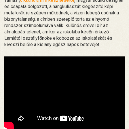
Tamás (
cikkünk a film készítéséről
) magyar sound designer
és csapata dolgozott, a hangkulisszát kiegészítő képi
metaforák is szépen működnek, a vízen lebegő csónak a
bizonytalanság, a címben szereplő torta az elnyomó
rendszer szimbólumává válik. Különös erővel bír az
almalopás-jelenet, amikor az iskolába későn érkező
Lamiától osztályfőnöke elkobozza az iskolatáskát és
kiveszi belőle a kislány egész napos betevőjét.