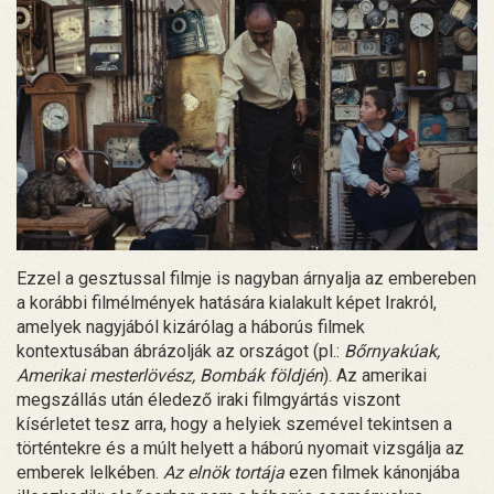
Ezzel a gesztussal filmje is nagyban árnyalja az embereben
a korábbi filmélmények hatására kialakult képet Irakról,
amelyek nagyjából kizárólag a háborús filmek
kontextusában ábrázolják az országot (pl.:
Bőrnyakúak,
Amerikai mesterlövész, Bombák földjén
). Az amerikai
megszállás után éledező iraki filmgyártás viszont
kísérletet tesz arra, hogy a helyiek szemével tekintsen a
történtekre és a múlt helyett a háború nyomait vizsgálja az
emberek lelkében.
Az elnök tortája
ezen filmek kánonjába