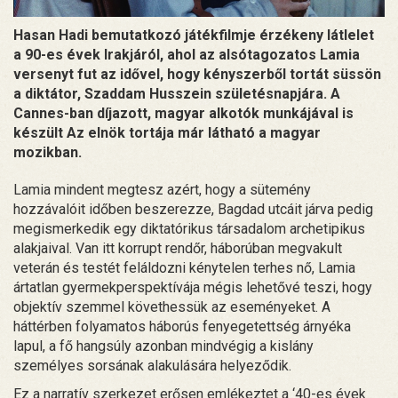
Hasan Hadi bemutatkozó játékfilmje érzékeny látlelet
a 90-es évek Irakjáról, ahol az alsótagozatos Lamia
versenyt fut az idővel, hogy kényszerből tortát süssön
a diktátor, Szaddam Husszein születésnapjára. A
Cannes-ban díjazott, magyar alkotók munkájával is
készült Az elnök tortája már látható a magyar
mozikban.
Lamia mindent megtesz azért, hogy a sütemény
hozzávalóit időben beszerezze, Bagdad utcáit járva pedig
megismerkedik egy diktatórikus társadalom archetipikus
alakjaival. Van itt korrupt rendőr, háborúban megvakult
veterán és testét feláldozni kénytelen terhes nő, Lamia
ártatlan gyermekperspektívája mégis lehetővé teszi, hogy
objektív szemmel követhessük az eseményeket. A
háttérben folyamatos háborús fenyegetettség árnyéka
lapul, a fő hangsúly azonban mindvégig a kislány
személyes sorsának alakulására helyeződik.
Ez a narratív szerkezet erősen emlékeztet a ‘40-es évek