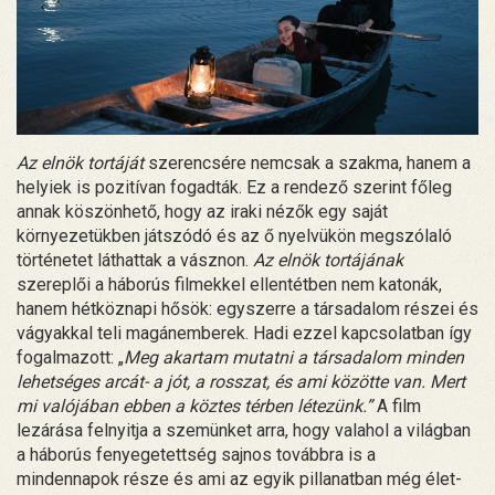
Az elnök tortáját
szerencsére nemcsak a szakma, hanem a
helyiek is pozitívan fogadták. Ez a rendező szerint főleg
annak köszönhető, hogy az iraki nézők egy saját
környezetükben játszódó és az ő nyelvükön megszólaló
történetet láthattak a vásznon.
Az elnök tortájának
szereplői a háborús filmekkel ellentétben nem katonák,
hanem hétköznapi hősök: egyszerre a társadalom részei és
vágyakkal teli magánemberek. Hadi ezzel kapcsolatban így
fogalmazott: „
Meg akartam mutatni a társadalom minden
lehetséges arcát- a jót, a rosszat, és ami közötte van. Mert
mi valójában ebben a köztes térben létezünk.”
A film
lezárása felnyitja a szemünket arra, hogy valahol a világban
a háborús fenyegetettség sajnos továbbra is a
mindennapok része és ami az egyik pillanatban még élet-