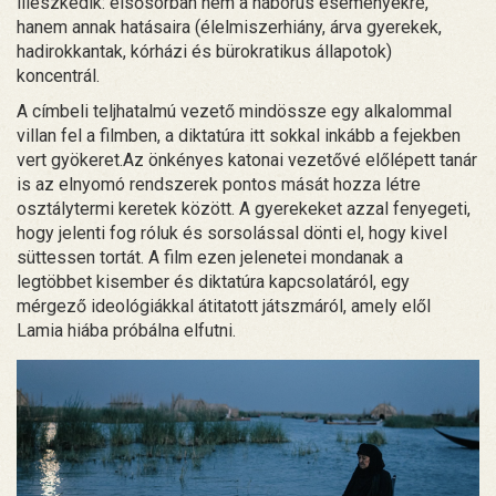
illeszkedik: elsősorban nem a háborús eseményekre,
hanem annak hatásaira (élelmiszerhiány, árva gyerekek,
hadirokkantak, kórházi és bürokratikus állapotok)
koncentrál.
A címbeli teljhatalmú vezető mindössze egy alkalommal
villan fel a filmben, a diktatúra itt sokkal inkább a fejekben
vert gyökeret.Az önkényes katonai vezetővé előlépett tanár
is az elnyomó rendszerek pontos mását hozza létre
osztálytermi keretek között. A gyerekeket azzal fenyegeti,
hogy jelenti fog róluk és sorsolással dönti el, hogy kivel
süttessen tortát. A film ezen jelenetei mondanak a
legtöbbet kisember és diktatúra kapcsolatáról, egy
mérgező ideológiákkal átitatott játszmáról, amely elől
Lamia hiába próbálna elfutni.