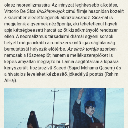
olasz neorealizmusára. Az irányzat leghíresebb alkotása,
Vittorio De Sica
Biciklitolvajok
című filmje hasonlóan közelít
a kisember elesettségének ábrázolásához. Sica-nál is
megjelenik a gyermek nézőpontja, aki tehetetlenül figyeli
apja kétségbeesett harcát az őt kizsákmányoló rendszer
ellen. A neorealizmus társadalmi drámái egyéni sorsok
helyett mégis inkább a rendszerszintű igazságtalanság
bemutatását helyezik előtérbe.
Az elnök tortája
azonban
nemcsak a főszereplőt, hanem a mellékszereplőket is
képes árnyaltan megrajzolni. Lamia segítőtársai a lopásra
kényszerült, tisztaszívű Saeed (Sajad Mohama Qasem) és
a hivatalos leveleket kézbesítő, jókedélyű postás (Rahim
AlHaj).