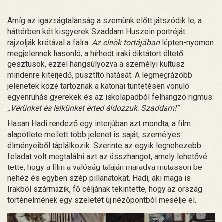
Amíg az igazságtalanság a szemünk előtt játszódik le, a
háttérben két kisgyerek Szaddam Huszein portréját
rajzolják krétával a falra.
Az elnök tortájában
lépten-nyomon
megjelennek hasonló, a hírhedt iraki diktátort éltető
gesztusok, ezzel hangsúlyozva a személyi kultusz
mindenre kiterjedő, pusztító hatását. A legmegrázóbb
jelenetek közé tartoznak a katonai tüntetésen vonuló
egyenruhás gyerekek és az iskolapadból felhangzó rigmus:
„Vérünket és lelkünket érted áldozzuk, Szaddam!”
Hasan Hadi rendező egy interjúban azt mondta, a film
alapötlete mellett több jelenet is saját, személyes
élményeiből táplálkozik. Szerinte az egyik legnehezebb
feladat volt megtalálni azt az összhangot, amely lehetővé
tette, hogy a film a valóság talaján maradva mutasson be
nehéz és egyben szép pillanatokat. Hadi, aki maga is
Irakból származik, fő céljának tekintette, hogy az ország
történelmének egy szeletét új nézőpontból mesélje el.