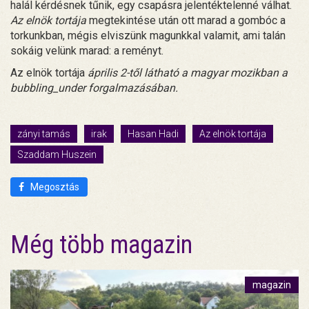
halál kérdésnek tűnik, egy csapásra jelentéktelenné válhat.
Az elnök tortája
megtekintése után ott marad a gombóc a
torkunkban, mégis elviszünk magunkkal valamit, ami talán
sokáig velünk marad: a reményt.
Az elnök tortája
április 2-től látható a magyar mozikban a
bubbling_under forgalmazásában.
zányi tamás
irak
Hasan Hadi
Az elnök tortája
Szaddam Huszein
Megosztás
Még több magazin
magazin