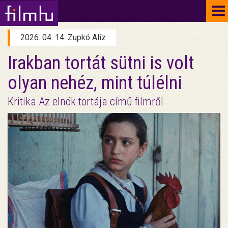
To
na
2026. 04. 14. Zupkó Alíz
Irakban tortát sütni is volt
olyan nehéz, mint túlélni
Kritika Az elnök tortája című filmről