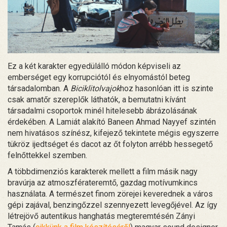
Ez a két karakter egyedülálló módon képviseli az
emberséget egy korrupciótól és elnyomástól beteg
társadalomban. A
Biciklitolvajok
hoz hasonlóan itt is szinte
csak amatőr szereplők láthatók, a bemutatni kívánt
társadalmi csoportok minél hitelesebb ábrázolásának
érdekében. A Lamiát alakító Baneen Ahmad Nayyef szintén
nem hivatásos színész, kifejező tekintete mégis egyszerre
tükröz ijedtséget és dacot az őt folyton arrébb hessegető
felnőttekkel szemben.
A többdimenziós karakterek mellett a film másik nagy
bravúrja az atmoszférateremtő, gazdag motívumkincs
használata. A természet finom zörejei keverednek a város
gépi zajával, benzingőzzel szennyezett levegőjével. Az így
létrejövő autentikus hanghatás megteremtésén Zányi