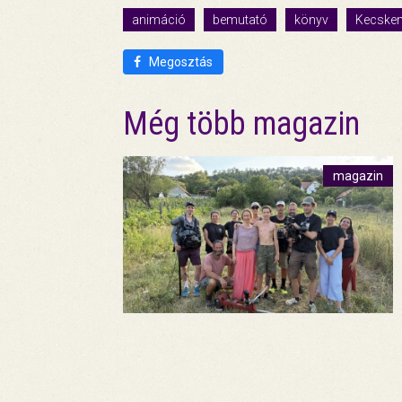
animáció
bemutató
könyv
Kecske
Megosztás
Még több magazin
magazin