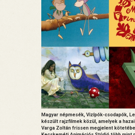
Magyar népmesék, Vizípók-csodapók, Le
készült rajzfilmek közül, amelyek a haza
Varga Zoltán frissen megjelent kötetébe
Kecskeméti Animációs Stúdió több mint n