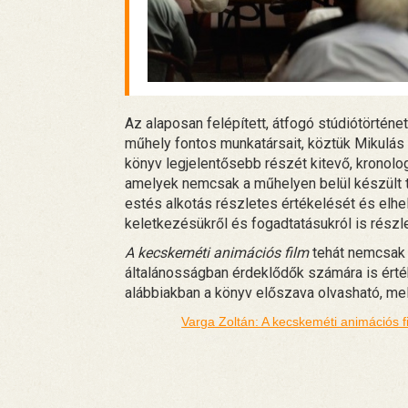
Az alaposan felépített, átfogó stúdiótörtén
műhely fontos munkatársait, köztük Mikulás 
könyv legjelentősebb részét kitevő, kronol
amelyek nemcsak a műhelyen belül készült 
estés alkotás részletes értékelését és elh
keletkezésükről és fogadtatásukról is rész
A kecskeméti animációs film
tehát nemcsak a
általánosságban érdeklődők számára is ért
alábbiakban a könyv előszava olvasható, mel
Varga Zoltán: A kecskeméti animációs f