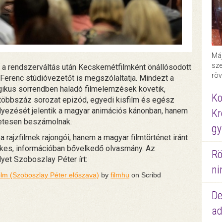
Máj
sze
et a rendszerváltás után Kecskemétfilmként önállósodott
röv
Ferenc stúdióvezetőt is megszólaltatja. Mindezt a
ogikus sorrendben haladó filmelemzések követik,
Ko
többszáz sorozat epizód, egyedi kisfilm és egész
elyezését jelentik a magyar animációs kánonban, hanem
Kr
letesen beszámolnak.
gy
 rajzfilmek rajongói, hanem a magyar filmtörténet iránt
ékes, információban bővelkedő olvasmány. Az
Rö
yet Szoboszlay Péter írt:
ni
ilm (Szoboszlay Péter előszava)
by
filmhu
on Scribd
De
ad