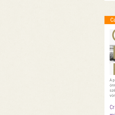
C
A p
önr
szé
vör
Cr