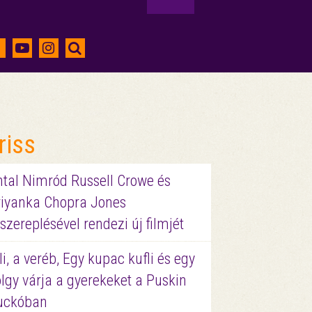
riss
ntal Nimród Russell Crowe és
riyanka Chopra Jones
szereplésével rendezi új filmjét
li, a veréb, Egy kupac kufli és egy
lgy várja a gyerekeket a Puskin
uckóban