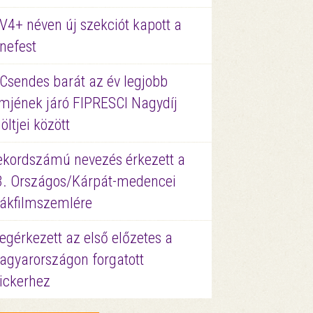
V4+ néven új szekciót kapott a
nefest
 Csendes barát az év legjobb
lmjének járó FIPRESCI Nagydíj
löltjei között
ekordszámú nevezés érkezett a
3. Országos/Kárpát-medencei
iákfilmszemlére
gérkezett az első előzetes a
agyarországon forgatott
ickerhez