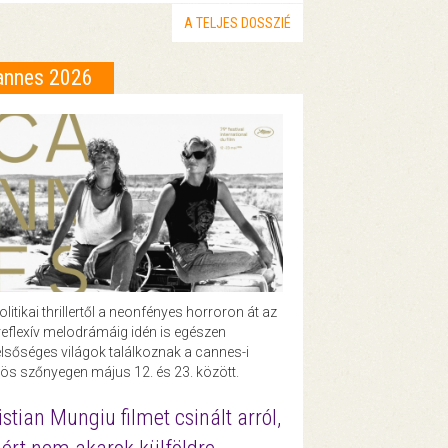
A TELJES DOSSZIÉ
annes 2026
olitikai thrillertől a neonfényes horroron át az
eflexív melodrámáig idén is egészen
lsőséges világok találkoznak a cannes-i
ös szőnyegen május 12. és 23. között.
istian Mungiu filmet csinált arról,