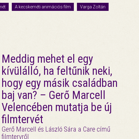
mét
A kecskeméti animációs film
Varga Zoltán
Meddig mehet el egy
kívülálló, ha feltűnik neki,
hogy egy másik családban
baj van? – Gerő Marcell
Velencében mutatja be új
filmtervét
Gerő Marcell és László Sára a Care című
filmtervről