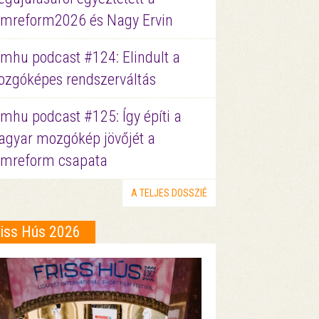
lmreform2026 és Nagy Ervin
lmhu podcast #124: Elindult a
zgóképes rendszerváltás
lmhu podcast #125: Így építi a
gyar mozgókép jövőjét a
lmreform csapata
A TELJES DOSSZIÉ
riss Hús 2026