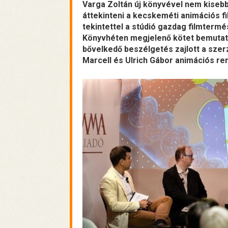
Varga Zoltán új könyvével nem kisebb 
áttekinteni a kecskeméti animációs f
tekintettel a stúdió gazdag filmter
Könyvhéten megjelenő kötet bemutat
bővelkedő beszélgetés zajlott a szer
Marcell és Ulrich Gábor animációs re