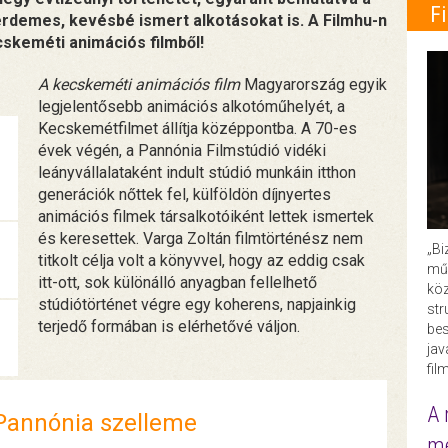
F
érdemes, kevésbé ismert alkotásokat is. A Filmhu-n
cskeméti animációs filmből!
A kecskeméti animációs film
Magyarország egyik
legjelentősebb animációs alkotóműhelyét, a
Kecskemétfilmet állítja középpontba. A 70-es
évek végén, a Pannónia Filmstúdió vidéki
leányvállalataként indult stúdió munkáin itthon
generációk nőttek fel, külföldön díjnyertes
animációs filmek társalkotóiként lettek ismertek
és keresettek. Varga Zoltán filmtörténész nem
„Bi
titkolt célja volt a könyvvel, hogy az eddig csak
műk
itt-ott, sok különálló anyagban fellelhető
köz
stúdiótörténet végre egy koherens, napjainkig
str
terjedő formában is elérhetővé váljon.
bes
ja
fil
A 
Pannónia szelleme
me