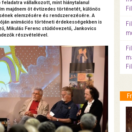
feladatra vállalkozott, mint hiánytalanul
Fi
ilm majdnem öt évtizedes történetét, különös
mésének elemzésére és rendszerezésére. A
óján animációs történeti érdekességekben is
Fi
ző, Mikulás Ferenc stúdióvezető, Jankovics
mo
ndezők részvételével.
Fi
ma
Fi
F