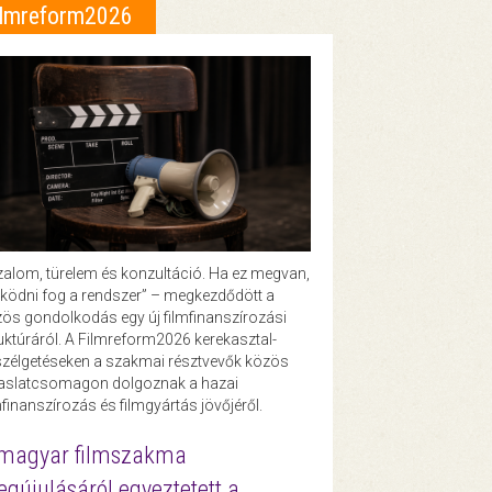
ilmreform2026
zalom, türelem és konzultáció. Ha ez megvan,
ödni fog a rendszer” – megkezdődött a
ös gondolkodás egy új filmfinanszírozási
uktúráról. A Filmreform2026 kerekasztal-
zélgetéseken a szakmai résztvevők közös
vaslatcsomagon dolgoznak a hazai
mfinanszírozás és filmgyártás jövőjéről.
magyar filmszakma
gújulásáról egyeztetett a