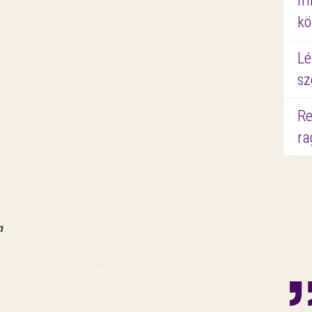
mi
kö
Lé
sz
Re
ra
m