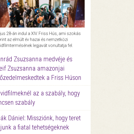
us 28-án indul a XIV. Friss Hús, ami szokás
rint az elmúlt év hazai és nemzetközi
idfilmtermésének legjavát vonultatja fel.
nrád Zsuzsanna medvéje és
eif Zsuzsanna amazonjai
őzedelmeskedtek a Friss Húson
vidfilmeknél az a szabály, hogy
ncsen szabály
ák Dániel: Missziónk, hogy teret
junk a fiatal tehetségeknek