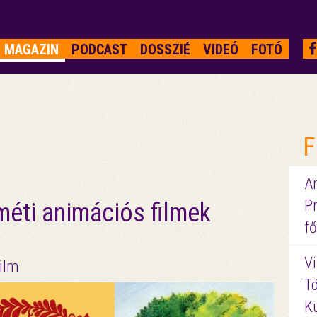
MAGAZIN
PODCAST
DOSSZIÉ
VIDEÓ
FOTÓ
F
A
P
éti animációs filmek
fő
Vi
ilm
Tö
K