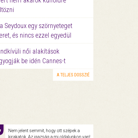
ért nem akarok külföldre
ltözni
a Seydoux egy szörnyeteget
eret, és nincs ezzel egyedül
ndkívüli női alakítások
gyogják be idén Cannes-t
A TELJES DOSSZIÉ
Nem jelent semmit, hogy ott szépek a
kirakatok. Az igazság a mi oldalunkon van!