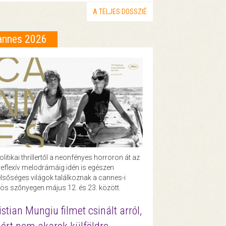
A TELJES DOSSZIÉ
annes 2026
olitikai thrillertől a neonfényes horroron át az
eflexív melodrámáig idén is egészen
lsőséges világok találkoznak a cannes-i
ös szőnyegen május 12. és 23. között.
istian Mungiu filmet csinált arról,