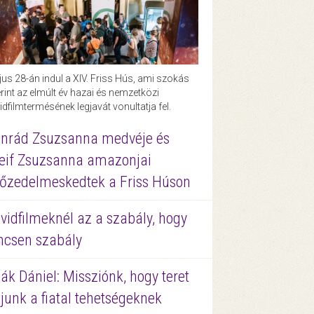
us 28-án indul a XIV. Friss Hús, ami szokás
rint az elmúlt év hazai és nemzetközi
idfilmtermésének legjavát vonultatja fel.
nrád Zsuzsanna medvéje és
eif Zsuzsanna amazonjai
őzedelmeskedtek a Friss Húson
vidfilmeknél az a szabály, hogy
ncsen szabály
ák Dániel: Missziónk, hogy teret
junk a fiatal tehetségeknek