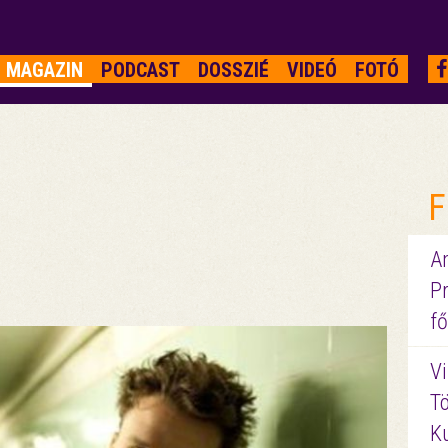
MAGAZIN
PODCAST
DOSSZIÉ
VIDEÓ
FOTÓ
F
A
P
fő
Vi
Tö
K