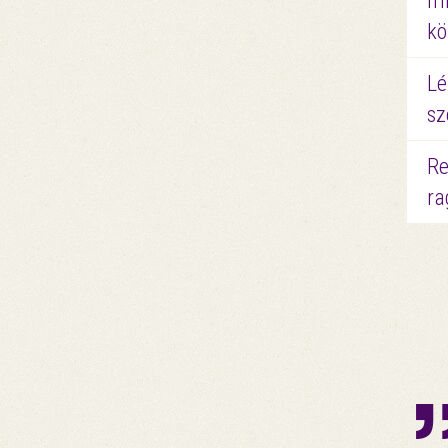
mi
kö
Lé
sz
Re
ra