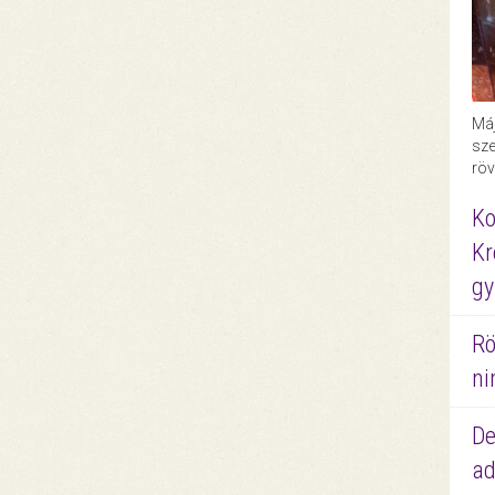
Máj
sze
röv
Ko
Kr
gy
Rö
ni
De
ad