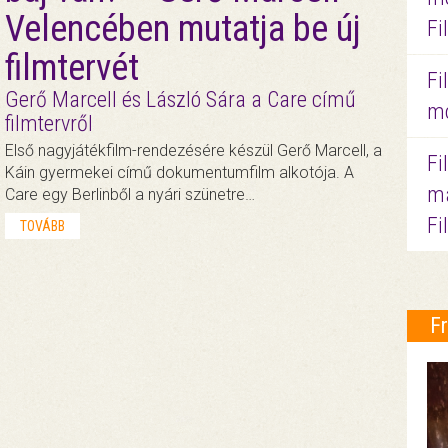
Velencében mutatja be új
Fi
filmtervét
Fi
Gerő Marcell és László Sára a Care című
mo
filmtervről
Első nagyjátékfilm-rendezésére készül Gerő Marcell, a
Fi
Káin gyermekei című dokumentumfilm alkotója. A
ma
Care egy Berlinből a nyári szünetre…
Fi
TOVÁBB
F