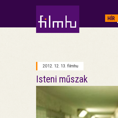
HIRDETÉS
HÍR
2012. 12. 13. filmhu
Isteni műszak