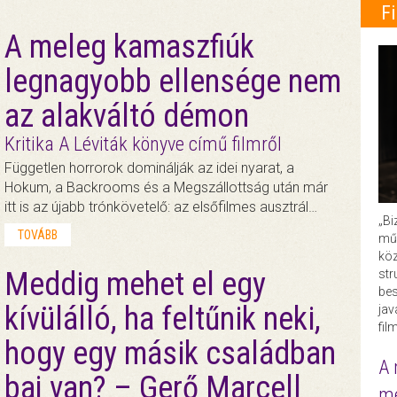
F
A meleg kamaszfiúk
legnagyobb ellensége nem
az alakváltó démon
Kritika A Léviták könyve című filmről
Független horrorok dominálják az idei nyarat, a
Hokum, a Backrooms és a Megszállottság után már
itt is az újabb trónkövetelő: az elsőfilmes ausztrál…
„Bi
TOVÁBB
műk
köz
Meddig mehet el egy
str
bes
kívülálló, ha feltűnik neki,
ja
fil
hogy egy másik családban
A 
baj van? – Gerő Marcell
me