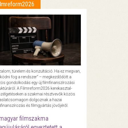
ilmreform2026
zalom, türelem és konzultáció. Ha ez megvan,
ödni fog a rendszer” – megkezdődött a
ös gondolkodás egy új filmfinanszírozási
uktúráról. A Filmreform2026 kerekasztal-
zélgetéseken a szakmai résztvevők közös
vaslatcsomagon dolgoznak a hazai
mfinanszírozás és filmgyártás jövőjéről.
magyar filmszakma
gújulásáról egyeztetett a