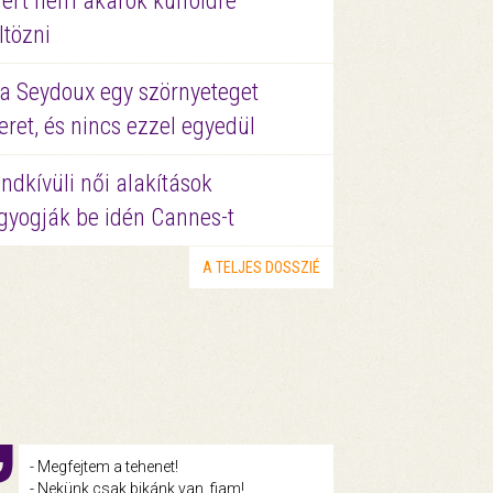
ért nem akarok külföldre
ltözni
a Seydoux egy szörnyeteget
eret, és nincs ezzel egyedül
ndkívüli női alakítások
gyogják be idén Cannes-t
A TELJES DOSSZIÉ
- Megfejtem a tehenet!
- Nekünk csak bikánk van, fiam!