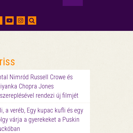
riss
ntal Nimród Russell Crowe és
riyanka Chopra Jones
szereplésével rendezi új filmjét
li, a veréb, Egy kupac kufli és egy
lgy várja a gyerekeket a Puskin
uckóban