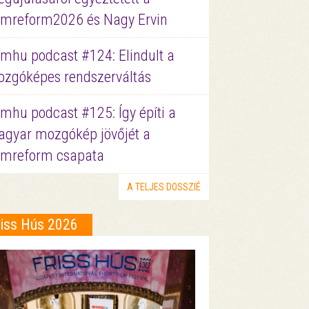
lmreform2026 és Nagy Ervin
lmhu podcast #124: Elindult a
zgóképes rendszerváltás
lmhu podcast #125: Így építi a
gyar mozgókép jövőjét a
lmreform csapata
A TELJES DOSSZIÉ
riss Hús 2026