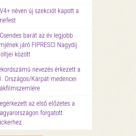
V4+ néven új szekciót kapott a
nefest
 Csendes barát az év legjobb
lmjének járó FIPRESCI Nagydíj
löltjei között
ekordszámú nevezés érkezett a
3. Országos/Kárpát-medencei
iákfilmszemlére
gérkezett az első előzetes a
agyarországon forgatott
ickerhez