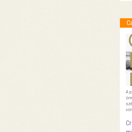
C
A p
önr
szé
vör
Cr