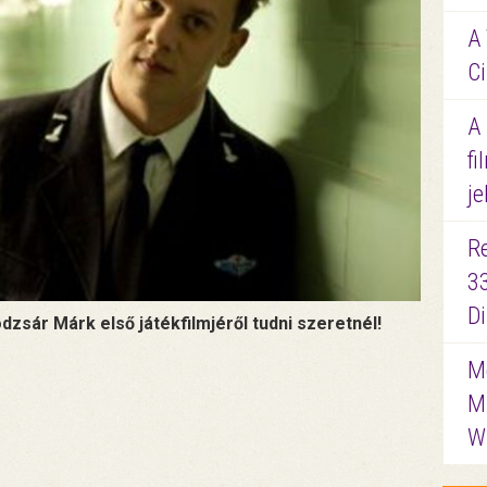
A 
Ci
A
fi
je
R
3
D
odzsár Márk első játékfilmjéről tudni szeretnél!
Me
M
W