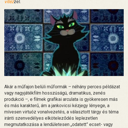
vitéz
zel.
Akár a műfajon belüli műformák – néhány perces példázat
vagy nagyjátékfilm hosszúságú, dramatikus, zenés
produkció –, e filmek grafikai arculata is gyökeresen más
és más karakterű, ám a jankovicsi kézjegy lényege, a
mívesen virtuóz vonalvezetés, a választott tárgy és téma
iránti szenvedélyes elköteleződés leplezetlen
megmutatkozása a lendületesen „odatett” ecset- vagy