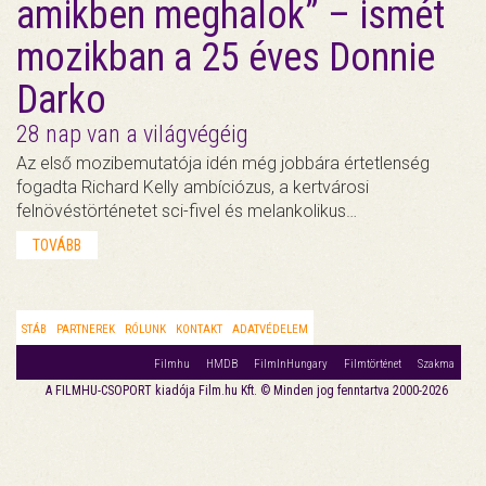
amikben meghalok” – ismét
mozikban a 25 éves Donnie
Darko
28 nap van a világvégéig
Az első mozibemutatója idén még jobbára értetlenség
fogadta Richard Kelly ambíciózus, a kertvárosi
felnövéstörténetet sci-fivel és melankolikus…
TOVÁBB
STÁB
PARTNEREK
RÓLUNK
KONTAKT
ADATVÉDELEM
Filmhu
HMDB
FilmInHungary
Filmtörténet
Szakma
A FILMHU-CSOPORT kiadója Film.hu Kft. © Minden jog fenntartva 2000-2026