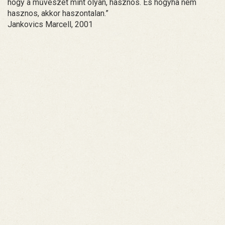
hogy a művészet mint olyan, hasznos. És hogyha nem
hasznos, akkor haszontalan.”
Jankovics Marcell, 2001