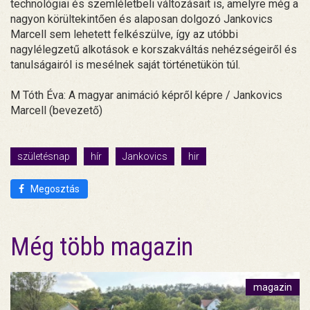
technológiai és szemléletbeli változásait is, amelyre még a
nagyon körültekintően és alaposan dolgozó Jankovics
Marcell sem lehetett felkészülve, így az utóbbi
nagylélegzetű alkotások e korszakváltás nehézségeiről és
tanulságairól is mesélnek saját történetükön túl.
M Tóth Éva: A magyar animáció képről képre / Jankovics
Marcell (bevezető)
születésnap
hír
Jankovics
hir
Megosztás
Még több magazin
magazin