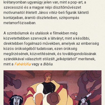
krétanyomban ugyanúgy jelen van, mint a pop-art, a
szecesszió és a magyar népi díszítőművészet
motívumaitól ihletett János vitéz-beli figurák lüktető
kontúrjaiban, áramló díszleteiben, színpompás
metamorfózisaiban.
A szimbólumok és utalások e filmekben még
közvetettebben szervezik a látványt, mint a későbbi,
direktebben fogalmazó művekben, amelyek az emberiség
közös örökségéből tudatosan, ezen örökség
megőrzésének, közvetítésének, és továbbgondolásának
szándékával választott stilizált „jelképtárból” merítenek,
mint a
Fehérlófia
vagy a
Biblia
.