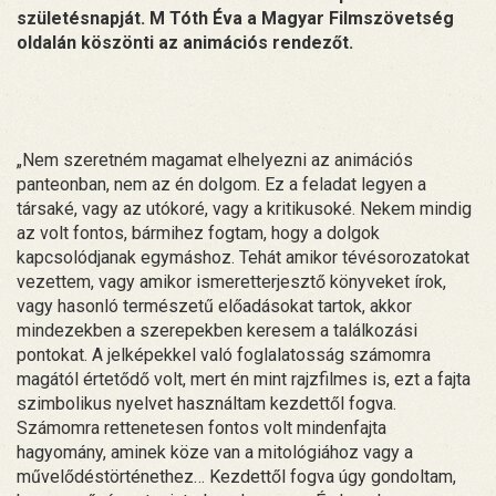
születésnapját. M Tóth Éva a Magyar Filmszövetség
oldalán köszönti az animációs rendezőt.
„Nem szeretném magamat elhelyezni az animációs
panteonban, nem az én dolgom. Ez a feladat legyen a
társaké, vagy az utókoré, vagy a kritikusoké. Nekem mindig
az volt fontos, bármihez fogtam, hogy a dolgok
kapcsolódjanak egymáshoz. Tehát amikor tévésorozatokat
vezettem, vagy amikor ismeretterjesztő könyveket írok,
vagy hasonló természetű előadásokat tartok, akkor
mindezekben a szerepekben keresem a találkozási
pontokat. A jelképekkel való foglalatosság számomra
magától értetődő volt, mert én mint rajzfilmes is, ezt a fajta
szimbolikus nyelvet használtam kezdettől fogva.
Számomra rettenetesen fontos volt mindenfajta
hagyomány, aminek köze van a mitológiához vagy a
művelődéstörténethez… Kezdettől fogva úgy gondoltam,