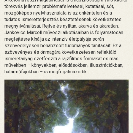
törekvés jellemzi: problémafelvetései, kutatásai, sőt,
mozgóképes nyelvhasználata is az önkéntelen és a
tudatos ismeretterjesztés késztetésének következetes
megnyilvánulásai. Rejtve és nyíltan, akarva és akaratlan,
Jankovics Marcell művészi alkotásaiban is folyamatosan
megfejtésre kínálja az intenzív életpályája során
szenvedélyesen behabzsolt tudományok tanításait. Ez a
szövevényes és önmagára következetesen reflektáló
ismeretanyag szétfeszíti a rajzfilmes formákat és más
művekben – könyvekben, előadásokban, illusztrációkban,
határműfajokban – is megfogalmazódik.