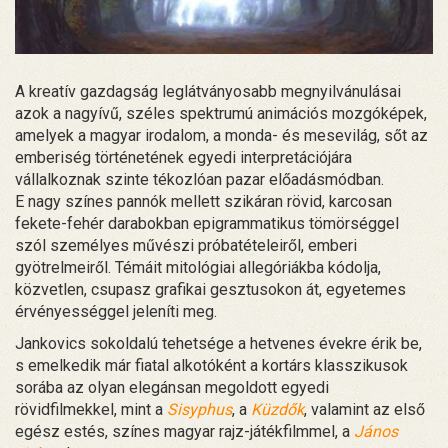
A kreatív gazdagság leglátványosabb megnyilvánulásai
azok a nagyívű, széles spektrumú animációs mozgóképek,
amelyek a magyar irodalom, a monda- és mesevilág, sőt az
emberiség történetének egyedi interpretációjára
vállalkoznak szinte tékozlóan pazar előadásmódban.
E nagy színes pannók mellett szikáran rövid, karcosan
fekete-fehér darabokban epigrammatikus tömörséggel
szól személyes művészi próbatételeiről, emberi
gyötrelmeiről. Témáit mitológiai allegóriákba kódolja,
közvetlen, csupasz grafikai gesztusokon át, egyetemes
érvényességgel jeleníti meg.
Jankovics sokoldalú tehetsége a hetvenes évekre érik be,
s emelkedik már fiatal alkotóként a kortárs klasszikusok
sorába az olyan elegánsan megoldott egyedi
rövidfilmekkel, mint a
Sisyphus
, a
Küzdők
, valamint az első
egész estés, színes magyar rajz-játékfilmmel, a
János