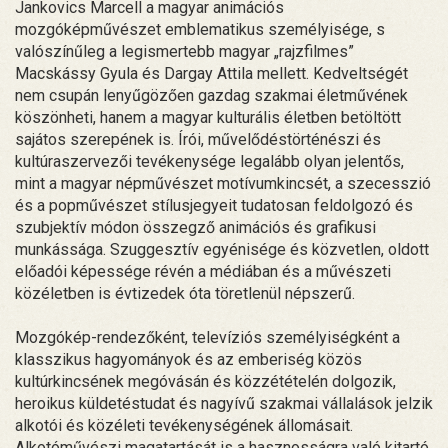
Jankovics Marcell a magyar animációs
mozgóképművészet emblematikus személyisége, s
valószínűleg a legismertebb magyar „rajzfilmes”
Macskássy Gyula és Dargay Attila mellett. Kedveltségét
nem csupán lenyűgözően gazdag szakmai életművének
köszönheti, hanem a magyar kulturális életben betöltött
sajátos szerepének is. Írói, művelődéstörténészi és
kultúraszervezői tevékenysége legalább olyan jelentős,
mint a magyar népművészet motívumkincsét, a szecesszió
és a popművészet stílusjegyeit tudatosan feldolgozó és
szubjektív módon összegző animációs és grafikusi
munkássága. Szuggesztív egyénisége és közvetlen, oldott
előadói képessége révén a médiában és a művészeti
közéletben is évtizedek óta töretlenül népszerű.
Mozgókép-rendezőként, televíziós személyiségként a
klasszikus hagyományok és az emberiség közös
kultúrkincsének megóvásán és közzétételén dolgozik,
heroikus küldetéstudat és nagyívű szakmai vállalások jelzik
alkotói és közéleti tevékenységének állomásait.
Alkotóművészi magatartását is a hasznosságra való kitartó