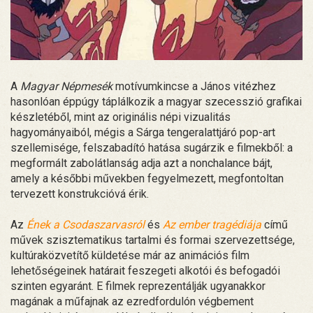
A
Magyar Népmesék
motívumkincse a János vitézhez
hasonlóan éppúgy táplálkozik a magyar szecesszió grafikai
készletéből, mint az originális népi vizualitás
hagyományaiból, mégis a Sárga tengeralattjáró pop-art
szellemisége, felszabadító hatása sugárzik e filmekből: a
megformált zabolátlanság adja azt a nonchalance bájt,
amely a későbbi művekben fegyelmezett, megfontoltan
tervezett konstrukcióvá érik.
Az
Ének a Csodaszarvasról
és
Az ember tragédiája
című
művek szisztematikus tartalmi és formai szervezettsége,
kultúraközvetítő küldetése már az animációs film
lehetőségeinek határait feszegeti alkotói és befogadói
szinten egyaránt. E filmek reprezentálják ugyanakkor
magának a műfajnak az ezredfordulón végbement