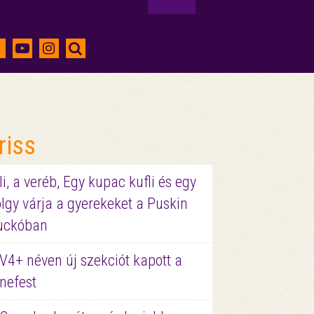
riss
li, a veréb, Egy kupac kufli és egy
lgy várja a gyerekeket a Puskin
uckóban
V4+ néven új szekciót kapott a
nefest