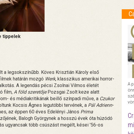
C
e tippelek
lt a legsokszínűbb. Köves Krisztián Károly első
 filmek határán mozgó
Werk
, klasszikus amerikai horror-
A p
 alkotás. A legendás pécsi Zsolnai Vilmos életét
önr
ó film,
A föld szeretője
Pozsgai Zsolt keze alatt
szé
m- és médiakritikának beillő színpadi műve, a
Czukor
vör
ltunk Kocsis Ágnes legutóbbi tervének, a
Pál Adrienn
-
ilmes, az éppen 60 éves Edelényi János
Prima
Cr
zőjének, Balogh Györgynek a hosszú évek óta húzódó
mi
drás ugyancsak több csúszást megélt, kései '56-os