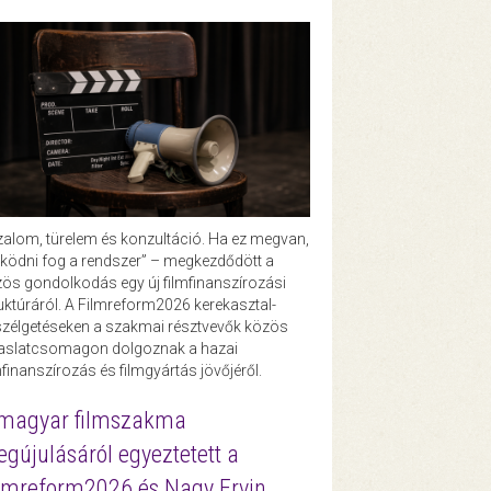
zalom, türelem és konzultáció. Ha ez megvan,
ödni fog a rendszer” – megkezdődött a
ös gondolkodás egy új filmfinanszírozási
uktúráról. A Filmreform2026 kerekasztal-
zélgetéseken a szakmai résztvevők közös
vaslatcsomagon dolgoznak a hazai
mfinanszírozás és filmgyártás jövőjéről.
magyar filmszakma
gújulásáról egyeztetett a
lmreform2026 és Nagy Ervin