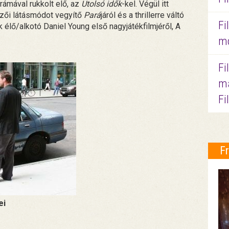
ámával rukkolt elő, az
Utolsó idők
-kel. Végül itt
rzői látásmódot vegyítő
Pará
járól és a thrillerre váltó
Fi
unk élő/alkotó Daniel Young első nagyjátékfilmjéről, A
mo
Fi
ma
Fi
F
ei