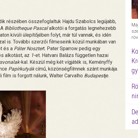
ik részében összefoglaltuk Hajdu Szabolcs legújabb,
Máj
. A
Bibliotheque Pascal
alkotói a forgatás legnehezebb
sze
n kívüli ülepítőjében folyt, már túl vannak, és idén
röv
l is. További szerzői filmeseink közül munkában van
ot és a
Páter Noszter
t. Pater Sparrow pedig egy
Ko
s alkotást, az
1
-et. Hatvani Balázs független hazai
Kr
svonalak
-kal. Készül még két vígjáték is, Keményffy
ence
Papírkutyák
című, közönségfilmnek szánt munkája.
gy
film is forgott nálunk, Walter Carvalho
Budapest
je.
Rö
ni
De
ad