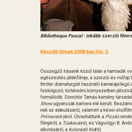
Bibliotheque Pascal
- inkább szerzői filmr
Készülő filmek 2008-ban Vol. 3.
Összegző írásaink közül talán a harmadik vo
egészestés játékfilmje, a szerzői és műfaji
thriller dramaturgiát használó kamarajellegű
feldolgozó, történelmi környezetben játszód
formálódik. Dömötör Tamás kemény társadalo
Show
ugyancsak kamera elé került. Beszámo
nek az alakulásáról, valamint a kései elsőf
Primaverá
-járól. Olvashattunk a
Pizzás
rende
filmjéről, a
Tüskevár
ról, és Vágvölgyi B. An
alkotásáról, a
Kolorádó Kid
ről.