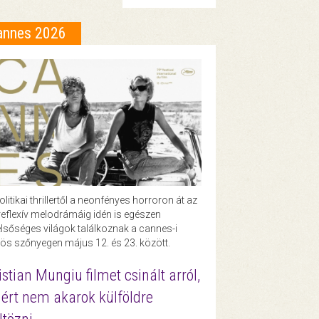
annes 2026
olitikai thrillertől a neonfényes horroron át az
eflexív melodrámáig idén is egészen
lsőséges világok találkoznak a cannes-i
ös szőnyegen május 12. és 23. között.
istian Mungiu filmet csinált arról,
ért nem akarok külföldre