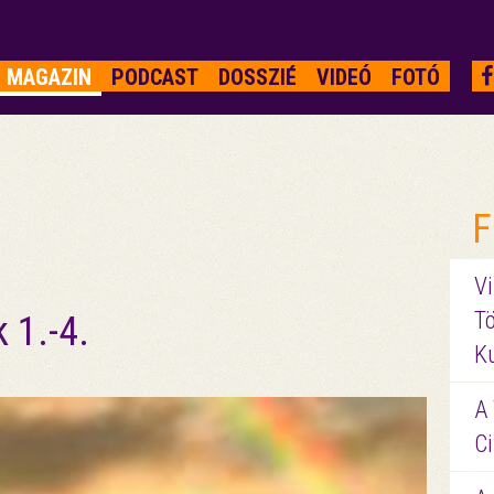
MAGAZIN
PODCAST
DOSSZIÉ
VIDEÓ
FOTÓ
F
Vi
Tö
 1.-4.
K
A 
Ci