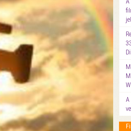
A
fi
je
R
3
D
Me
M
W
A 
ve
F