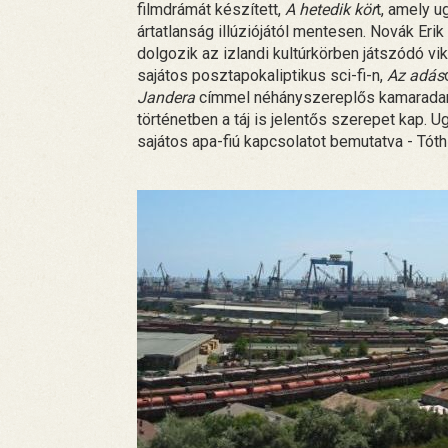
filmdrámát készített,
A hetedik kör
t, amely 
ártatlanság illúziójától mentesen. Novák Eri
dolgozik az izlandi kultúrkörben játszódó vi
sajátos posztapokaliptikus sci-fi-n,
Az adás
Jandera
címmel néhányszereplős kamaradara
történetben a táj is jelentős szerepet kap.
sajátos apa-fiú kapcsolatot bemutatva - Tó