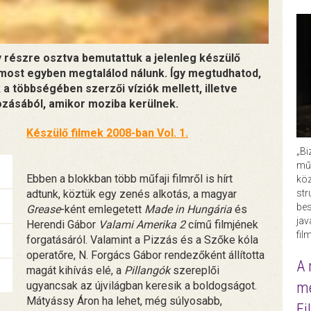
 részre osztva bemutattuk a jelenleg készülő
 most egyben megtalálod nálunk. Így megtudhatod,
 a többségében szerzői víziók mellett, illetve
kozásából, amikor moziba kerülnek.
Készülő filmek 2008-ban Vol. 1.
„Bi
műk
Ebben a blokkban több műfaji filmről is hírt
köz
adtunk, köztük egy zenés alkotás, a magyar
str
bes
Grease
-ként emlegetett
Made in Hungária
és
ja
Herendi Gábor
Valami Amerika 2
című filmjének
fil
forgatásáról. Valamint a Pizzás és a Szőke kóla
operatőre, N. Forgács Gábor rendezőként állította
A 
magát kihívás elé, a
Pillangók
szereplői
ugyancsak az újvilágban keresik a boldogságot.
me
Mátyássy Áron ha lehet, még súlyosabb,
Fi