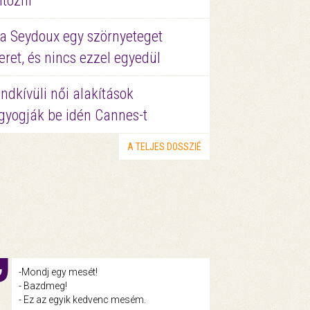
ltözni
a Seydoux egy szörnyeteget
eret, és nincs ezzel egyedül
ndkívüli női alakítások
gyogják be idén Cannes-t
A TELJES DOSSZIÉ
-Mondj egy mesét!
- Bazdmeg!
- Ez az egyik kedvenc mesém.