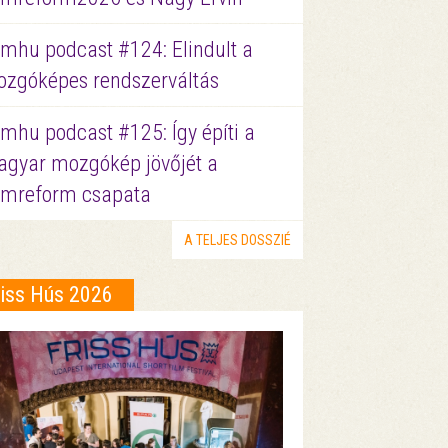
lmhu podcast #124: Elindult a
zgóképes rendszerváltás
lmhu podcast #125: Így építi a
gyar mozgókép jövőjét a
lmreform csapata
A TELJES DOSSZIÉ
riss Hús 2026