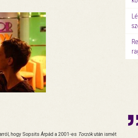
kö
Lé
sz
Re
ra
arról, hogy Sopsits Árpád a 2001-es
Torzók
után ismét