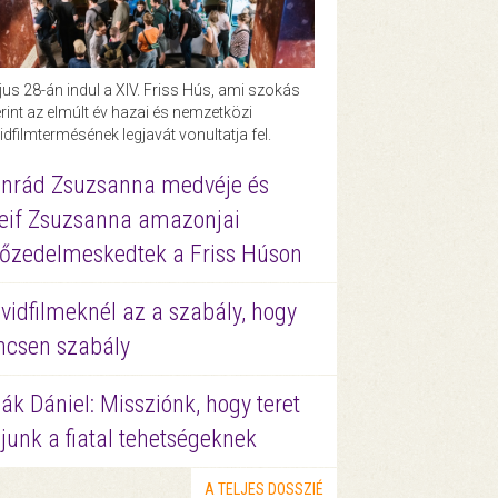
us 28-án indul a XIV. Friss Hús, ami szokás
rint az elmúlt év hazai és nemzetközi
idfilmtermésének legjavát vonultatja fel.
nrád Zsuzsanna medvéje és
eif Zsuzsanna amazonjai
őzedelmeskedtek a Friss Húson
vidfilmeknél az a szabály, hogy
ncsen szabály
ák Dániel: Missziónk, hogy teret
junk a fiatal tehetségeknek
A TELJES DOSSZIÉ