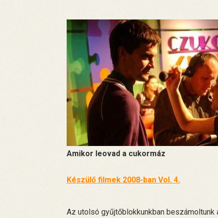
Amikor leovad a cukormáz
Készülő filmek 2008-ban Vol. 4.
Az utolsó gyűjtőblokkunkban beszámoltunk 