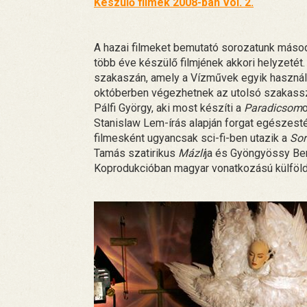
Készülő filmek 2008-ban Vol. 2.
A hazai filmeket bemutató sorozatunk másod
több éve készülő filmjének akkori helyzetét
szakaszán, amely a Vízművek egyik használato
októberben végezhetnek az utolsó szakassza
Pálfi György, aki most készíti a
Paradicsom
Stanislaw Lem-írás alapján forgat egészesté
filmesként ugyancsak sci-fi-ben utazik a
Sor
Tamás szatirikus
Mázli
ja és Gyöngyössy B
Koprodukcióban magyar vonatkozású külföldi 