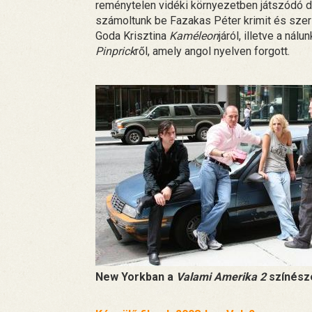
reménytelen vidéki környezetben játszódó dr
számoltunk be Fazakas Péter krimit és sze
Goda Krisztina
Kaméleon
járól, illetve a nál
Pinprick
ről, amely angol nyelven forgott.
New Yorkban a
Valami Amerika 2
színész