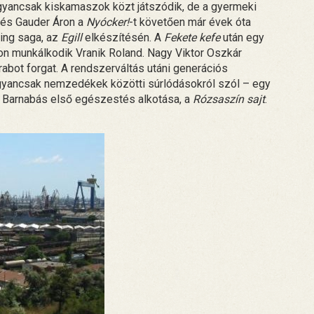
ugyancsak kiskamaszok közt játszódik, de a gyermeki
k és Gauder Áron a
Nyócker!
-t követően már évek óta
king saga, az
Egill
elkészítésén. A
Fekete kefe
után egy
on munkálkodik Vranik Roland. Nagy Viktor Oszkár
bot forgat. A rendszerváltás utáni generációs
 Ugyancsak nemzedékek közötti súrlódásokról szól – egy
th Barnabás első egészestés alkotása, a
Rózsaszín sajt
.