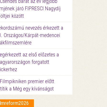
 Csendes barát az év legjobb
lmjének járó FIPRESCI Nagydíj
löltjei között
ekordszámú nevezés érkezett a
3. Országos/Kárpát-medencei
iákfilmszemlére
gérkezett az első előzetes a
agyarországon forgatott
ickerhez
Filmpikniken premier előtt
títik a Még egy kívánságot
ilmreform2026