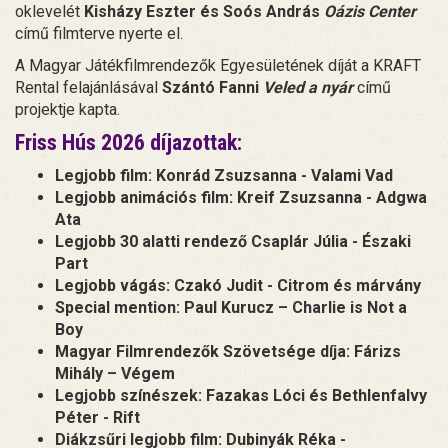
oklevelét
Kisházy Eszter és Soós András
Oázis Center
című filmterve nyerte el.
A Magyar Játékfilmrendezők Egyesületének díját a KRAFT
Rental felajánlásával
Szántó Fanni
Veled a nyár
című
projektje kapta.
Friss Hús 2026 díjazottak:
Legjobb film: Konrád Zsuzsanna - Valami Vad
Legjobb animációs film: Kreif Zsuzsanna - Adgwa
Ata
Legjobb 30 alatti rendező Csaplár Júlia - Északi
Part
Legjobb vágás: Czakó Judit - Citrom és márvány
Special mention: Paul Kurucz – Charlie is Not a
Boy
Magyar Filmrendezők Szövetsége díja: Fárizs
Mihály – Végem
Legjobb színészek: Fazakas Lóci és Bethlenfalvy
Péter - Rift
Diákzsűri legjobb film: Dubinyák Réka -