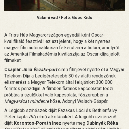
Valami vad / Fotó: Good Kids
A Friss Hús Magyarországon egyedüliként Oscar-
kvalifikáló fesztivál: ez azt jelenti, hogy a két nyertes
magyar film automatikusan felkerül arra a listára, amelyről
az Amerikai Filmakadémia kiválasztja az Oscar-díjra jelölt
filmeket.
Csaplár Júlia
Északi-part
című filmjével nyerte el a Magyar
Telekom Díja a Legígéretesebb 30 év alatti rendezőnek
elismerést a Magyar Telekom által felajánlott 300 000
forintos pénzdíjjal. A filmben fiatalok kapcsolatát teszi
próbára a szülőkkel való kapcsolata, főszerepben a
Magyarázat mindenre
hőse, Adonyi Walsch-Gáspár.
A Legjobb színészek díját Fazakas Lóci és Bethlenfalvy
Péter kapta
Rift
című alkotásukért. A legjobb színésznő
díját
Korontos-Porath Inez
nyerte meg
Dubinyák Réka