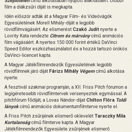
Szeplőtelen
című alkotásában nyújtott alakításáért. Utóbbi
film a diákzsűri díját is megkapta.
Idén először adták át a Magyar Film- és Videóvágók
Egyesületének Morell Mihály-díját a legjobb
rövidfilmvágásért. Az elismerést
Czakó Judit
nyerte a
Lovrity Kata rendezte
Citrom és márvány
című animációs
film vágásáért. A nyertes 150 000 forint értékű DaVinci
Speed Editor eszközhasználatot és a hozzá tartozó örökös
DaVinci-licencet kapta.
A Magyar Játékfilmrendezők Egyesületének legjobb
rövidfilmnek járó díját
Fárizs Mihály
Végem
című alkotása
nyerte.
A fesztivál szakmai programján, a XII. Friss Pitch fórumon a
legígéretesebb rövidfilmtervek versenyeztek egymással. A
pitchfórum fődíját, a Lovas Nándor-díjat
Chilton Flóra
Toldi
lányok
című animációs dokumentumfilmterve nyerte el.
A Friss Pitch zsűrijének elismerő oklevelét
Taraczky Mila
Kortalanság
című filmterve kapta. A Magyar
Játékfilmrendezők Egyesülete zsűrijének elismerő