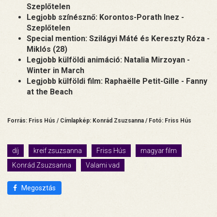
Szeplőtelen
Legjobb színésznő: Korontos-Porath Inez -
Szeplőtelen
Special mention: Szilágyi Máté és Kereszty Róza -
Miklós (28)
Legjobb külföldi animáció: Natalia Mirzoyan -
Winter in March
Legjobb külföldi film: Raphaëlle Petit-Gille - Fanny
at the Beach
Forrás: Friss Hús / Címlapkép: Konrád Zsuzsanna / Fotó: Friss Hús
díj
kreif zsuzsanna
Friss Hús
magyar film
Konrád Zsuzsanna
Valami vad
Megosztás