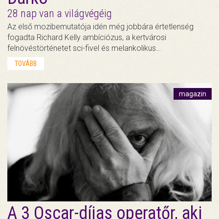
28 nap van a világvégéig
Az első mozibemutatója idén még jobbára értetlenség
fogadta Richard Kelly ambíciózus, a kertvárosi
felnövéstörténetet sci-fivel és melankolikus…
TOVÁBB
magazin
A 3 Oscar-díjas operatőr, aki