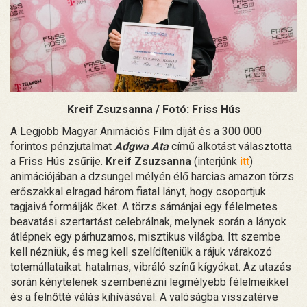
Kreif Zsuzsanna / Fotó: Friss Hús
A Legjobb Magyar Animációs Film díját és a 300 000
forintos pénzjutalmat
Adgwa Ata
című alkotást választotta
a Friss Hús zsűrije.
Kreif Zsuzsanna
(interjúnk
itt
)
animációjában a dzsungel mélyén élő harcias amazon törzs
erőszakkal elragad három fiatal lányt, hogy csoportjuk
tagjaivá formálják őket. A törzs sámánjai egy félelmetes
beavatási szertartást celebrálnak, melynek során a lányok
átlépnek egy párhuzamos, misztikus világba. Itt szembe
kell nézniük, és meg kell szelídíteniük a rájuk várakozó
totemállataikat: hatalmas, vibráló színű kígyókat. Az utazás
során kénytelenek szembenézni legmélyebb félelmeikkel
és a felnőtté válás kihívásával. A valóságba visszatérve