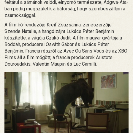
feltárul a sámánok valódi, elnyomó természete, Adgwa-Ata-
ban pedig megszületik a bátorság, hogy szembeszálljon a
zsarnoksággal.
A film író-rendezője Kreif Zsuzsanna, zeneszerzője
Szende Natalie, a hangdizájnt Lukács Péter Benjámin
készítette, a vágója Czakó Judit. A film magyar gyártója a
Boddah, producerei Osváth Gábor és Lukács Péter
Benjámin. Francia részről az Avec Ou Sans Vous és az XBO
Films áll a film mögött, a francia producerek Aristote
Douroudakis, Valentin Maupin és Luc Camilli.