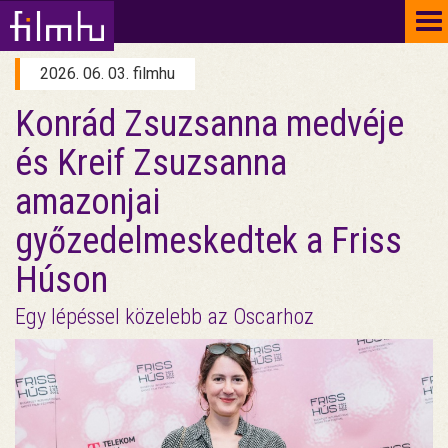
To
na
2026. 06. 03. filmhu
Konrád Zsuzsanna medvéje
és Kreif Zsuzsanna
amazonjai
győzedelmeskedtek a Friss
Húson
Egy lépéssel közelebb az Oscarhoz