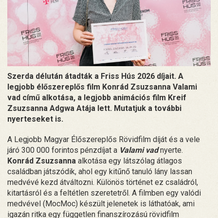
Szerda délután átadták a Friss Hús 2026 díjait. A
legjobb élőszereplős film Konrád Zsuzsanna Valami
vad című alkotása, a legjobb animációs film Kreif
Zsuzsanna Adgwa Atája lett. Mutatjuk a további
nyerteseket is.
A Legjobb Magyar Élőszereplős Rövidfilm díját és a vele
járó 300 000 forintos pénzdíjat a
Valami vad
nyerte.
Konrád Zsuzsanna
alkotása egy látszólag átlagos
családban játszódik, ahol egy kitűnő tanuló lány lassan
medvévé kezd átváltozni. Különös történet ez családról,
kitartásról és a feltétlen szeretetről. A filmben egy valódi
medvével (MocMoc) készült jelenetek is láthatóak, ami
igazán ritka egy független finanszírozású rövidfilm