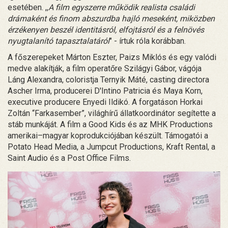
esetében. ,,
A film egyszerre működik realista családi
drámaként és finom abszurdba hajló meseként, miközben
érzékenyen beszél identitásról, elfojtásról és a felnövés
nyugtalanító tapasztalatáról
" - írtuk róla korábban.
A főszerepeket Márton Eszter, Paizs Miklós és egy valódi
medve alakítják, a film operatőre Szilágyi Gábor, vágója
Láng Alexandra, coloristja Ternyik Máté, casting directora
Ascher Irma, producerei D'Intino Patricia és Maya Korn,
executive producere Enyedi Ildikó. A forgatáson Horkai
Zoltán “Farkasember”, világhírű állatkoordinátor segítette a
stáb munkáját. A film a Good Kids és az MHK Productions
amerikai–magyar koprodukciójában készült. Támogatói a
Potato Head Media, a Jumpcut Productions, Kraft Rental, a
Saint Audio és a Post Office Films.