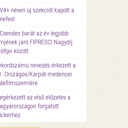
V4+ néven új szekciót kapott a
nefest
 Csendes barát az év legjobb
lmjének járó FIPRESCI Nagydíj
löltjei között
ekordszámú nevezés érkezett a
3. Országos/Kárpát-medencei
iákfilmszemlére
gérkezett az első előzetes a
agyarországon forgatott
ickerhez