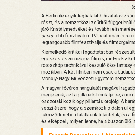
S
A Berlinale egyik legfiatalabb hivatalos zsűr
részt, és a nemzetközi zsűritől függetlenül 
járó Kristálymedvéket és további elismerése
sarka
több fesztiválon, TV-csatornán is szer
legrangosabb filmfesztiválja és filmforgalma
Kiemelkedő kritikai fogadtatásban részesült
egészestés animációs film is, melynek alkotó
rotoszkóp technikával készülő öko-fantasy-t
mozikban. A két filmben nem csak a budapest
Moholy-Nagy Művészeti Egyetem nemzetközi
A magyar főváros hangulatát magával ragadó
megjelenik, azt a pillanatot mutatja be, am
összetalálkozik egy pillantás erejéig. A ba
veszi észre, hogy a szemközti oldalon ül egy
tükröződésében találkozik tekintetük, és a f
és elképzeli, milyen lenne, ha a buszon ülő l