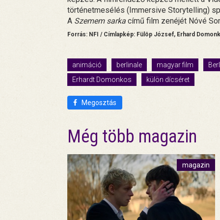
történetmesélés (Immersive Storytelling) spec
A
Szemem sarka
című film zenéjét Nóvé Som
Forrás: NFI / Címlapkép: Fülöp József, Erhard Domonko
animáció
berlinale
magyar film
Berl
Erhardt Domonkos
külön dícséret
Megosztás
Még több magazin
magazin