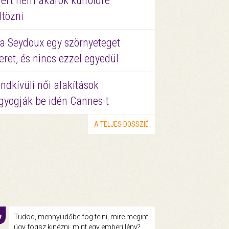
ért nem akarok külföldre
ltözni
a Seydoux egy szörnyeteget
eret, és nincs ezzel egyedül
ndkívüli női alakítások
gyogják be idén Cannes-t
A TELJES DOSSZIÉ
Tudod, mennyi időbe fog telni, mire megint
úgy fogsz kinézni, mint egy emberi lény?