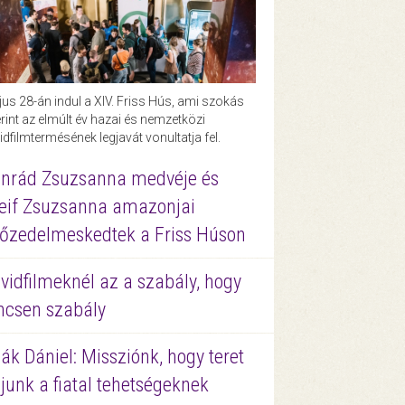
us 28-án indul a XIV. Friss Hús, ami szokás
rint az elmúlt év hazai és nemzetközi
idfilmtermésének legjavát vonultatja fel.
nrád Zsuzsanna medvéje és
eif Zsuzsanna amazonjai
őzedelmeskedtek a Friss Húson
vidfilmeknél az a szabály, hogy
ncsen szabály
ák Dániel: Missziónk, hogy teret
junk a fiatal tehetségeknek