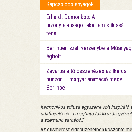
Kapcsolódó anyagok
Erhardt Domonkos: A
bizonytalanságot akartam stílussá
tenni
Berlinben száll versenybe a Műanyag
égbolt
Zavarba ejtő összenézés az Ikarus
buszon – magyar animáció megy
Berlinbe
harmonikus stílusa egyszerre volt inspiráló 
odafigyelés és a megható találkozás győzöt
a szemünk sarkából
.”
Az elismerést videóüzenetben köszönte meg 