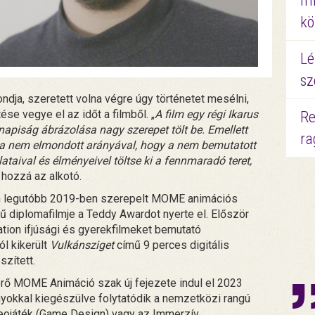
mi
kö
Lé
sz
ja, szeretett volna végre úgy történetet mesélni,
se vegye el az időt a filmből. „
A film egy régi Ikarus
Re
apiság ábrázolása nagy szerepet tölt be. Emellett
ra
s a nem elmondott arányával, hogy a nem bemutatott
lataival és élményeivel töltse ki a fennmaradó teret,
e hozzá az alkotó.
an legutóbb 2019-ben szerepelt MOME animációs
mű diplomafilmje a Teddy Awardot nyerte el. Először
tion ifjúsági és gyerekfilmeket bemutató
l kikerült
Vulkánsziget
című 9 perces digitális
szített.
rő MOME Animáció szak új fejezete indul el 2023
ányokkal kiegészülve folytatódik a nemzetközi rangú
deojáték (Game Design) vagy az Immerzív