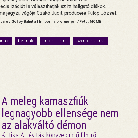
ializációt is választhatják az itt hallgató diákok.
a jegyzi, vágója Czakó Judit, producere Fülöp József.
s és Gelley Bálint a film berlini premierjén / Fotó: MOME
inalé
berlinálé
mome anim
szemem sarka
A meleg kamaszfiúk
legnagyobb ellensége nem
az alakváltó démon
Kritika A Léviták könyve című filmről