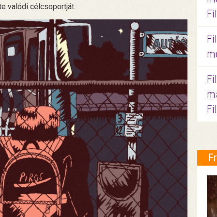
te valódi célcsoportját.
Fi
Fi
mo
Fi
ma
Fi
F