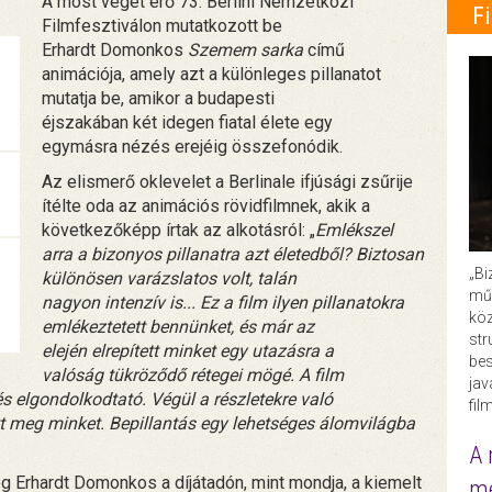
A most véget érő 73. Berlini Nemzetközi
F
Filmfesztiválon mutatkozott be
Erhardt Domonkos
Szemem sarka
című
animációja, amely azt a különleges pillanatot
mutatja be, amikor a budapesti
éjszakában két idegen fiatal élete egy
egymásra nézés erejéig összefonódik.
Az elismerő oklevelet a Berlinale ifjúsági zsűrije
ítélte oda az animációs rövidfilmnek, akik a
következőképp írtak az alkotásról: „
Emlékszel
arra a bizonyos pillanatra azt életedből? Biztosan
„Bi
különösen varázslatos volt, talán
műk
nagyon intenzív is... Ez a film ilyen pillanatokra
köz
emlékeztetett bennünket, és már az
str
elején elrepített minket egy utazásra a
bes
valóság tükröződő rétegei mögé. A film
ja
és elgondolkodtató. Végül a részletekre való
fil
t meg minket. Bepillantás egy lehetséges álomvilágba
A 
Erhardt Domonkos a díjátadón, mint mondja, a kiemelt
me