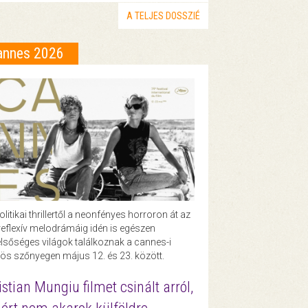
A TELJES DOSSZIÉ
annes 2026
olitikai thrillertől a neonfényes horroron át az
eflexív melodrámáig idén is egészen
lsőséges világok találkoznak a cannes-i
ös szőnyegen május 12. és 23. között.
istian Mungiu filmet csinált arról,