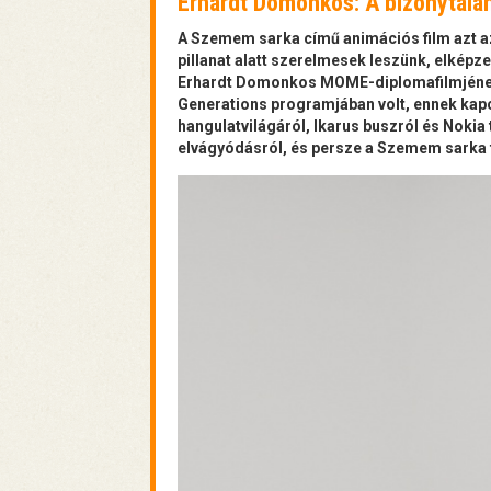
Erhardt Domonkos: A bizonytalan
A Szemem sarka című animációs film azt a
pillanat alatt szerelmesek leszünk, elképze
Erhardt Domonkos MOME-diplomafilmjének 
Generations programjában volt, ennek kapc
hangulatvilágáról, Ikarus buszról és Nokia 
elvágyódásról, és persze a Szemem sarka f