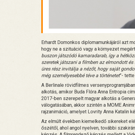
Erhardt Domonkos diplomamunkájáról azt mond
hogy ne a szituáció vagy a környezet megérté
buszon játszódó kamaradarab, így a hétközn
szeretek játszani a filmben az elmondott é
üres rész invitálja a nézőt, hogy saját gondo
még személyesebbé téve a történetet
”- tett
A Berlinale rövidfilmes versenyprogramjáb
alkotás, amikor Buda Flóra Anna Entropia cí
2017-ben szerepelt magyar alkotás a Genera
válogatásában, akkor szintén a MOME Animró
rajzanimáció, amelyet Lovrity Anna Katalin ké
Az elmúlt években kiemelkedő sikereket elé
őszétől, ahol angol nyelven, további szakir
képzés. A filmrendező képzés mellett a Vi