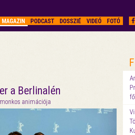
MAGAZIN
PODCAST
DOSSZIÉ
VIDEÓ
FOTÓ
F
A
P
r a Berlinalén
fő
Domonkos animációja
Vi
Tö
K