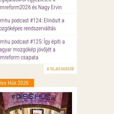
lmreform2026 és Nagy Ervin
lmhu podcast #124: Elindult a
zgóképes rendszerváltás
lmhu podcast #125: Így építi a
gyar mozgókép jövőjét a
lmreform csapata
A TELJES DOSSZIÉ
riss Hús 2026