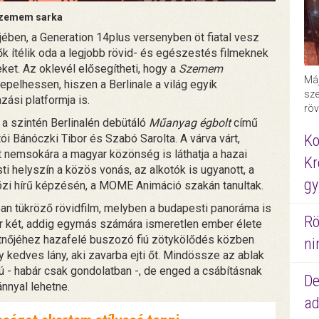
zemem sarka
ijében, a Generation 14plus versenyben öt fiatal vesz
ők ítélik oda a legjobb rövid- és egészestés filmeknek
ket. Az oklevél elősegítheti, hogy a
Szemem
Máj
epelhessen, hiszen a Berlinale a világ egyik
sze
zási platformja is.
röv
 a szintén Berlinalén debütáló
Műanyag égbolt
című
i Bánóczki Tibor és Szabó Sarolta. A várva várt,
Ko
 nemsokára a magyar közönség is láthatja a hazai
Kr
i helyszín a közös vonás, az alkotók is ugyanott, a
gy
 hírű képzésén, a MOME Animáció szakán tanultak.
an tükröző rövidfilm, melyben a budapesti panoráma is
Rö
ikor két, addig egymás számára ismeretlen ember élete
rátnőjéhez hazafelé buszozó fiú zötykölődés közben
ni
 kedves lány, aki zavarba ejti őt. Mindössze az ablak
iú - habár csak gondolatban -, de enged a csábításnak
De
ánnyal lehetne.
ad