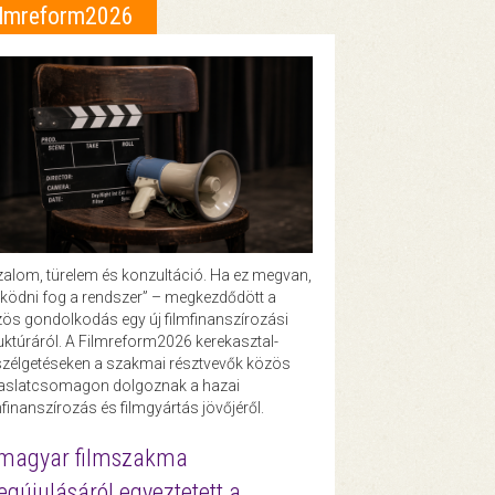
ilmreform2026
zalom, türelem és konzultáció. Ha ez megvan,
ödni fog a rendszer” – megkezdődött a
ös gondolkodás egy új filmfinanszírozási
uktúráról. A Filmreform2026 kerekasztal-
zélgetéseken a szakmai résztvevők közös
vaslatcsomagon dolgoznak a hazai
mfinanszírozás és filmgyártás jövőjéről.
magyar filmszakma
gújulásáról egyeztetett a