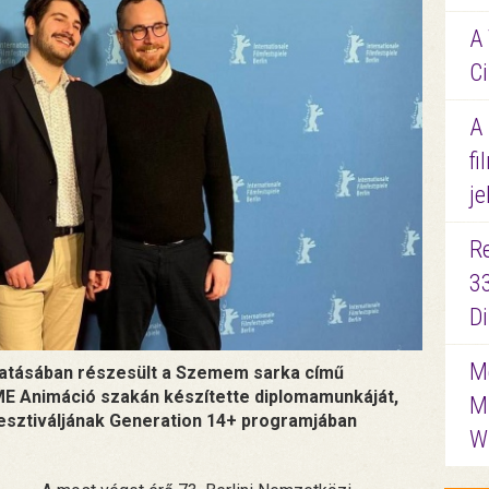
A 
Ci
A
fi
je
R
3
D
Me
éltatásában részesült a Szemem sarka című
E Animáció szakán készítette diplomamunkáját,
M
fesztiváljának Generation 14+ programjában
W