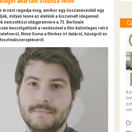
ságot akartam stílussá tenni
z érzést ragadja meg, amikor egy összenézésből egy
ljük, milyen lenne az életünk a kiszemelt idegennel.
C
nemzetközi világpremiere a 73. Berlinale
sán beszélgettünk a rendezővel a film különleges retró
telefonról, Nóvé Soma a filmhez írt daláról, hűségről és
esztiválszerepléséről.
A p
önr
szé
vör
Cr