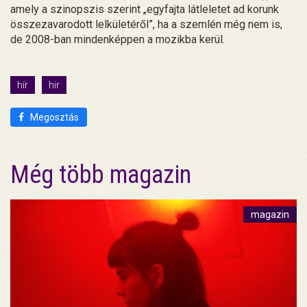
amely a szinopszis szerint „egyfajta látleletet ad korunk
összezavarodott lelkületéről”, ha a szemlén még nem is,
de 2008-ban mindenképpen a mozikba kerül.
hír
hir
Megosztás
Még több magazin
magazin