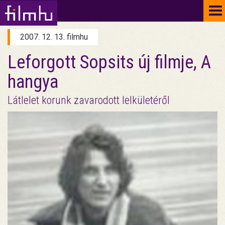
To
na
2007. 12. 13. filmhu
Leforgott Sopsits új filmje, A
hangya
Látlelet korunk zavarodott lelkületéről