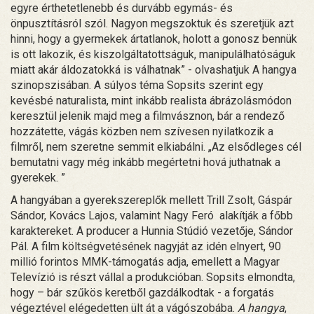
egyre érthetetlenebb és durvább egymás- és
önpusztításról szól. Nagyon megszoktuk és szeretjük azt
hinni, hogy a gyermekek ártatlanok, holott a gonosz bennük
is ott lakozik, és kiszolgáltatottságuk, manipulálhatóságuk
miatt akár áldozatokká is válhatnak” - olvashatjuk A hangya
szinopszisában. A súlyos téma Sopsits szerint egy
kevésbé naturalista, mint inkább realista ábrázolásmódon
keresztül jelenik majd meg a filmvásznon, bár a rendező
hozzátette, vágás közben nem szívesen nyilatkozik a
filmről, nem szeretne semmit elkiabálni. „Az elsődleges cél
bemutatni vagy még inkább megértetni hová juthatnak a
gyerekek. ”
A hangyában a gyerekszereplők mellett Trill Zsolt, Gáspár
Sándor, Kovács Lajos, valamint Nagy Feró alakítják a főbb
karaktereket. A producer a Hunnia Stúdió vezetője, Sándor
Pál. A film költségvetésének nagyját az idén elnyert, 90
millió forintos MMK-támogatás adja, emellett a Magyar
Televízió is részt vállal a produkcióban. Sopsits elmondta,
hogy – bár szűkös keretből gazdálkodtak - a forgatás
végeztével elégedetten ült át a vágószobába.
A hangya
,