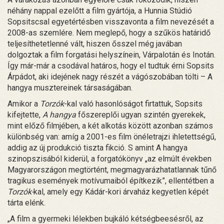
néhány nappal ezelőtt a film gyártója, a Hunnia Stúdió
Sopsitscsal egyetértésben visszavonta a film nevezését a
2008-as szemlére. Nem meglepő, hogy a szűkös határidő
teljesíthetetlenné vált, hiszen ősszel még javában
dolgoztak a film forgatási helyszínein, Várpalotán és Inotán.
Így már-már a csodával határos, hogy el tudtuk érni Sopsits
Árpádot, aki idejének nagy részét a vágószobában tölti – A
hangya musztereinek társaságában.
Amikor a
Torzók
-kal való hasonlóságot firtattuk, Sopsits
kifejtette,
A hangya
főszereplői ugyan szintén gyerekek,
mint előző filmjében, a két alkotás között azonban számos
különbség van: amíg a 2001-es film önéletrajzi ihletettségű,
addig az új produkció tiszta fikció. S amint A hangya
szinopszisából kiderül, a forgatókönyv „az elmúlt években
Magyarországon megtörtént, megmagyarázhatatlannak tűnő
tragikus események motívumaiból építkezik”, ellentétben a
Torzók-
kal, amely egy Kádár-kori árvaház kegyetlen képét
tárta elénk.
„A film a gyermeki lélekben bujkáló kétségbeesésről, az