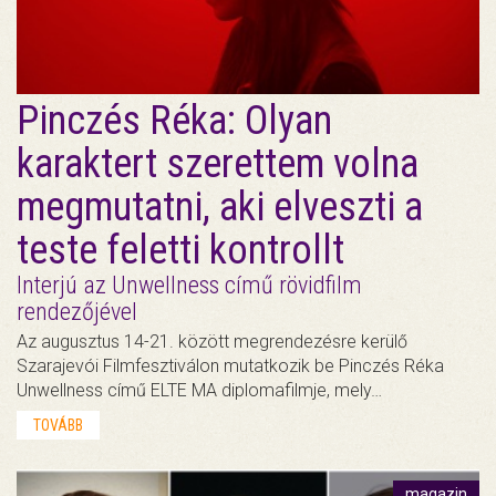
Pinczés Réka: Olyan
karaktert szerettem volna
megmutatni, aki elveszti a
teste feletti kontrollt
Interjú az Unwellness című rövidfilm
rendezőjével
Az augusztus 14-21. között megrendezésre kerülő
Szarajevói Filmfesztiválon mutatkozik be Pinczés Réka
Unwellness című ELTE MA diplomafilmje, mely…
TOVÁBB
magazin