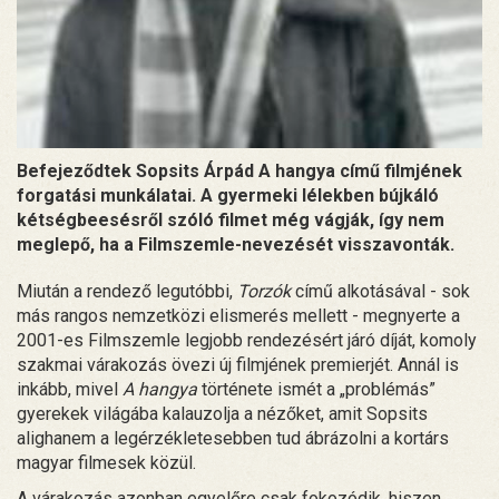
Befejeződtek Sopsits Árpád A hangya című filmjének
forgatási munkálatai. A gyermeki lélekben bújkáló
kétségbeesésről szóló filmet még vágják, így nem
meglepő, ha a Filmszemle-nevezését visszavonták.
Miután a rendező legutóbbi,
Torzók
című alkotásával - sok
más rangos nemzetközi elismerés mellett - megnyerte a
2001-es Filmszemle legjobb rendezésért járó díját, komoly
szakmai várakozás övezi új filmjének premierjét. Annál is
inkább, mivel
A hangya
története ismét a „problémás”
gyerekek világába kalauzolja a nézőket, amit Sopsits
alighanem a legérzékletesebben tud ábrázolni a kortárs
magyar filmesek közül.
A várakozás azonban egyelőre csak fokozódik, hiszen