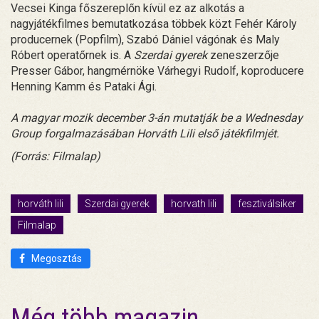
Vecsei Kinga főszereplőn kívül ez az alkotás a
nagyjátékfilmes bemutatkozása többek közt Fehér Károly
producernek (Popfilm), Szabó Dániel vágónak és Maly
Róbert operatőrnek is. A
Szerdai gyerek
zeneszerzője
Presser Gábor, hangmérnöke Várhegyi Rudolf, koproducere
Henning Kamm és Pataki Ági.
A magyar mozik december 3-án mutatják be a Wednesday
Group forgalmazásában Horváth Lili első játékfilmjét.
(Forrás: Filmalap)
horváth lili
Szerdai gyerek
horvath lili
fesztiválsiker
Filmalap
Megosztás
Még több magazin