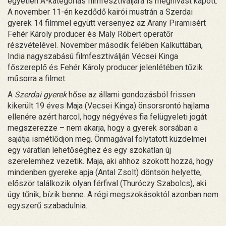
egyetlen A-kategóriás filmfesztiváljára is meghívást kapott.
A november 11-én kezdődő kairói mustrán a Szerdai
gyerek 14 filmmel együtt versenyez az Arany Piramisért
Fehér Károly producer és Maly Róbert operatőr
részvételével. November második felében Kalkuttában,
India nagyszabású filmfesztiválján Vécsei Kinga
főszereplő és Fehér Károly producer jelenlétében tűzik
műsorra a filmet.
A
Szerdai gyerek
hőse az állami gondozásból frissen
kikerült 19 éves Maja (Vecsei Kinga) önsorsrontó hajlama
ellenére azért harcol, hogy négyéves fia felügyeleti jogát
megszerezze – nem akarja, hogy a gyerek sorsában a
sajátja ismétlődjön meg. Önmagával folytatott küzdelmei
egy váratlan lehetőséghez és egy szokatlan új
szerelemhez vezetik. Maja, aki ahhoz szokott hozzá, hogy
mindenben gyereke apja (Antal Zsolt) döntsön helyette,
először találkozik olyan férfival (Thuróczy Szabolcs), aki
úgy tűnik, bízik benne. A régi megszokásoktól azonban nem
egyszerű szabadulnia.