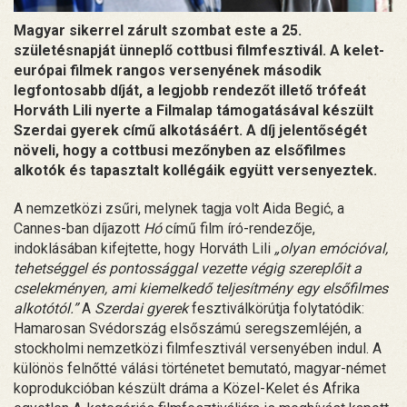
Magyar sikerrel zárult szombat este a 25.
születésnapját ünneplő cottbusi filmfesztivál. A kelet-
európai filmek rangos versenyének második
legfontosabb díját, a legjobb rendezőt illető trófeát
Horváth Lili nyerte a Filmalap támogatásával készült
Szerdai gyerek című alkotásáért. A díj jelentőségét
növeli, hogy a cottbusi mezőnyben az elsőfilmes
alkotók és tapasztalt kollégáik együtt versenyeztek.
A nemzetközi zsűri, melynek tagja volt Aida Begić, a
Cannes-ban díjazott
Hó
című film író-rendezője,
indoklásában kifejtette, hogy Horváth Lili
„olyan emócióval,
tehetséggel és pontossággal vezette végig szereplőit a
cselekményen, ami kiemelkedő teljesítmény egy elsőfilmes
alkotótól.”
A
Szerdai gyerek
fesztiválkörútja folytatódik:
Hamarosan Svédország elsőszámú seregszemléjén, a
stockholmi nemzetközi filmfesztivál versenyében indul. A
különös felnőtté válási történetet bemutató, magyar-német
koprodukcióban készült dráma a Közel-Kelet és Afrika