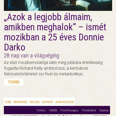
„Azok a legjobb álmaim,
amikben meghalok” – ismét
mozikban a 25 éves Donnie
Darko
28 nap van a világvégéig
Az első mozibemutatója idén még jobbára értetlenség
fogadta Richard Kelly ambíciózus, a kertvárosi
felnövéstörténetet sci-fivel és melankolikus…
TOVÁBB
STÁB
PARTNEREK
RÓLUNK
KONTAKT
ADATVÉDELEM
Filmhu
HMDB
FilmInHungary
Filmtörténet
Szakma