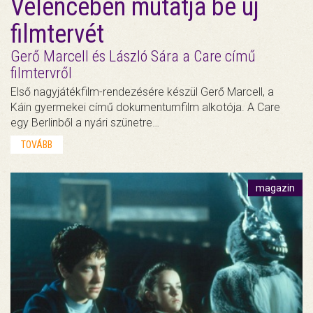
Velencében mutatja be új
filmtervét
Gerő Marcell és László Sára a Care című
filmtervről
Első nagyjátékfilm-rendezésére készül Gerő Marcell, a
Káin gyermekei című dokumentumfilm alkotója. A Care
egy Berlinből a nyári szünetre…
TOVÁBB
magazin