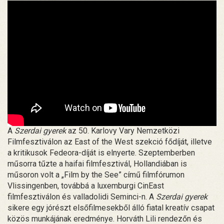
A
Szerdai gyerek
az 50. Karlovy Vary Nemzetközi
Filmfesztiválon az East of the West szekció fődíját, illetve
a kritikusok Fedeora-díját is elnyerte. Szeptemberben
műsorra tűzte a haifai filmfesztivál, Hollandiában is
műsoron volt a „Film by the See” című filmfórumon
Vlissingenben, továbbá a luxemburgi CinEast
filmfesztiválon és valladolidi Seminci-n. A
Szerdai gyerek
sikere egy jórészt elsőfilmesekből álló fiatal kreatív csapat
közös munkájának eredménye. Horváth Lili rendezőn és