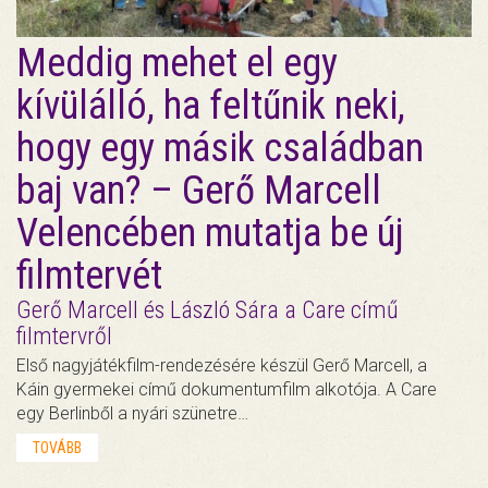
Meddig mehet el egy
kívülálló, ha feltűnik neki,
hogy egy másik családban
baj van? – Gerő Marcell
Velencében mutatja be új
filmtervét
Gerő Marcell és László Sára a Care című
filmtervről
Első nagyjátékfilm-rendezésére készül Gerő Marcell, a
Káin gyermekei című dokumentumfilm alkotója. A Care
egy Berlinből a nyári szünetre…
TOVÁBB