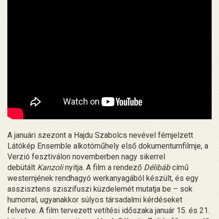
A januári szezont a Hajdu Szabolcs nevével fémjelzett
Látókép Ensemble alkotóműhely első dokumentumfilmje, a
Verzió fesztiválon novemberben nagy sikerrel
debütált
Kanzoli
nyitja. A film a rendező
Délibáb
című
westernjének rendhagyó werkanyagából készült, és egy
asszisztens sziszifuszi küzdelemét mutatja be – sok
humorral, ugyanakkor súlyos társadalmi kérdéseket
felvetve. A film tervezett vetítési időszaka január 15. és 21.