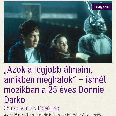
magazin
„Azok a legjobb álmaim,
amikben meghalok” – ismét
mozikban a 25 éves Donnie
Darko
28 nap van a világvégéig
Az első mozibemutatója idén még jobbára értetlenség