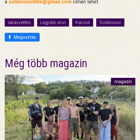
a
soldivisionfilm@gmail.com
címen lehet.
lakásvetítés
Legjobb úton
Kanzoli
Soldivision
Megosztás
Még több magazin
magazin