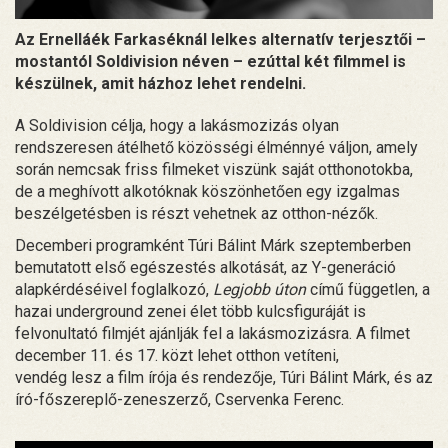
Az Ernelláék Farkaséknál lelkes alternatív terjesztői –
mostantól Soldivision néven – ezúttal két filmmel is
készülnek, amit házhoz lehet rendelni.
A Soldivision célja, hogy a lakásmozizás olyan
rendszeresen átélhető közösségi élménnyé váljon, amely
során nemcsak friss filmeket viszünk saját otthonotokba,
de a meghívott alkotóknak köszönhetően egy izgalmas
beszélgetésben is részt vehetnek az otthon-nézők.
Decemberi programként Túri Bálint Márk szeptemberben
bemutatott első egészestés alkotását, az Y-generáció
alapkérdéséivel foglalkozó,
Legjobb úton
című független, a
hazai underground zenei élet több kulcsfiguráját is
felvonultató filmjét ajánlják fel a lakásmozizásra. A filmet
december 11. és 17. közt lehet otthon vetíteni,
vendég lesz a film írója és rendezője, Túri Bálint Márk, és az
író-főszereplő-zeneszerző, Cservenka Ferenc.