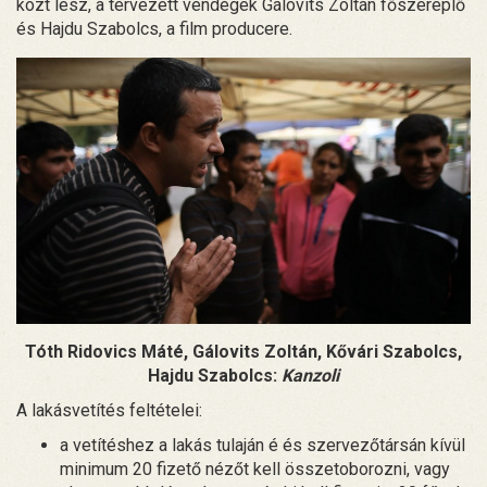
közt lesz, a tervezett vendégek Gálovits Zoltán főszereplő
és Hajdu Szabolcs, a film producere.
Tóth Ridovics Máté, Gálovits Zoltán, Kővári Szabolcs,
Hajdu Szabolcs:
Kanzoli
A lakásvetítés feltételei:
a vetítéshez a lakás tulaján é és szervezőtársán kívül
minimum 20 fizető nézőt kell összetoborozni, vagy