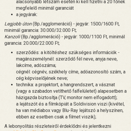
alacsonyabb létszám esetén ki kell fizetni a 20 főnek
megfelelő minimál garanciát
a jegyárak:
Legjobb úton
(Bp./agglomeráció) - jegyár: 1500/1600 Ft,
minimál garancia: 30.000/32.000 Ft;
Kanzoli
(Bp./agglomeráció) - jegyár: 1000/1100 Ft, minimál
garancia: 20.000/22.000 Ft;
szerződés: a kitöltéshez szükséges információk -
magánszemélynél: szerződő fél neve, anyja neve,
lakcíme, adószáma;
cégnél: cégnév, székhely címe, adóazonosító szám, a
cég képviselőjének neve;
technika: a projektort, a hangrendszert, a vásznat
(vagy a szabadon vetíthető falfelületet) alapesetben a
házigazda biztosítja (TV, monitor nem elfogadott);
a lejátszót és a filmkópiát a Soldivision viszi (kivétel,
ha van médiabox vagy Blu-Ray lejátszó a helyszínen,
ebben az esetben csak a filmet viszik);
A lebonyolítás részleteiről érdeklődni és jelentkezni