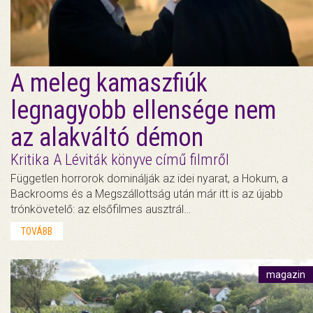
A meleg kamaszfiúk
legnagyobb ellensége nem
az alakváltó démon
Kritika A Léviták könyve című filmről
Független horrorok dominálják az idei nyarat, a Hokum, a
Backrooms és a Megszállottság után már itt is az újabb
trónkövetelő: az elsőfilmes ausztrál…
TOVÁBB
magazin