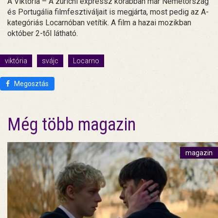
A Viktória – A zürichi expressz korábban már Németország
és Portugália filmfesztiváljait is megjárta, most pedig az A-
kategóriás Locarnóban vetítik. A film a hazai mozikban
október 2-től látható.
viktória
svájc
Locarno
Megosztás
Még több magazin
magazin