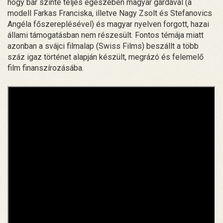
hogy bár szinte teljes egészében magyar gárdával (a
modell Farkas Franciska, illetve Nagy Zsolt és Stefanovics
Angéla főszereplésével) és magyar nyelven forgott, hazai
állami támogatásban nem részesült. Fontos témája miatt
azonban a svájci filmalap (Swiss Films) beszállt a több
száz igaz történet alapján készült, megrázó és felemelő
film finanszírozásába.