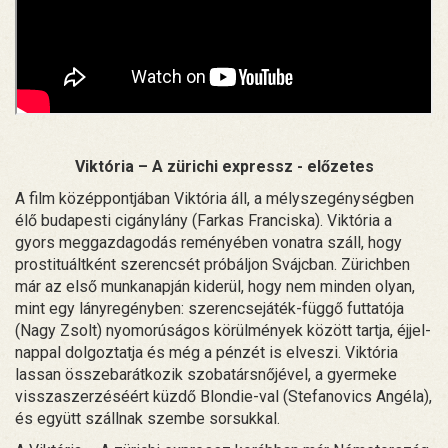
Viktória – A zürichi expressz - előzetes
A film középpontjában Viktória áll, a mélyszegénységben
élő budapesti cigánylány (Farkas Franciska). Viktória a
gyors meggazdagodás reményében vonatra száll, hogy
prostituáltként szerencsét próbáljon Svájcban. Zürichben
már az első munkanapján kiderül, hogy nem minden olyan,
mint egy lányregényben: szerencsejáték-függő futtatója
(Nagy Zsolt) nyomorúságos körülmények között tartja, éjjel-
nappal dolgoztatja és még a pénzét is elveszi. Viktória
lassan összebarátkozik szobatársnőjével, a gyermeke
visszaszerzéséért küzdő Blondie-val (Stefanovics Angéla),
és együtt szállnak szembe sorsukkal.