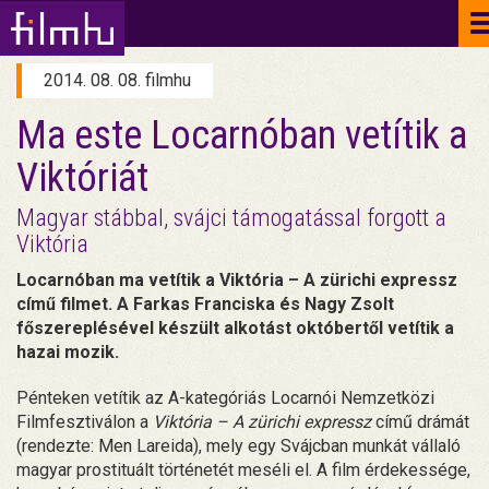
2014. 08. 08. filmhu
Ma este Locarnóban vetítik a
Viktóriát
Magyar stábbal, svájci támogatással forgott a
Viktória
Locarnóban ma vetítik a Viktória – A zürichi expressz
című filmet. A Farkas Franciska és Nagy Zsolt
főszereplésével készült alkotást októbertől vetítik a
hazai mozik.
Pénteken vetítik az A-kategóriás Locarnói Nemzetközi
Filmfesztiválon a
Viktória – A zürichi expressz
című drámát
(rendezte: Men Lareida), mely egy Svájcban munkát vállaló
magyar prostituált történetét meséli el. A film érdekessége,