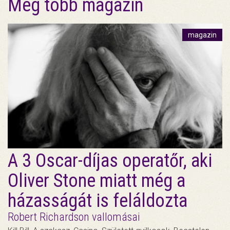
Még több magazin
magazin
A 3 Oscar-díjas operatőr, aki
Oliver Stone miatt még a
házasságát is feláldozta
Robert Richardson vallomásai