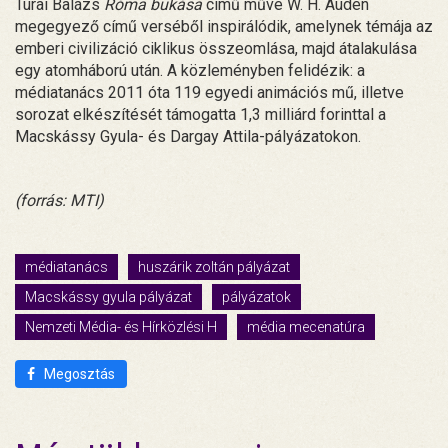
Turai Balázs
Róma bukása
című műve W. H. Auden
megegyező című verséből inspirálódik, amelynek témája az
emberi civilizáció ciklikus összeomlása, majd átalakulása
egy atomháború után. A közleményben felidézik: a
médiatanács 2011 óta 119 egyedi animációs mű, illetve
sorozat elkészítését támogatta 1,3 milliárd forinttal a
Macskássy Gyula- és Dargay Attila-pályázatokon.
(forrás: MTI)
médiatanács
huszárik zoltán pályázat
Macskássy gyula pályázat
pályázatok
Nemzeti Média- és Hírközlési H
média mecenatúra
Megosztás