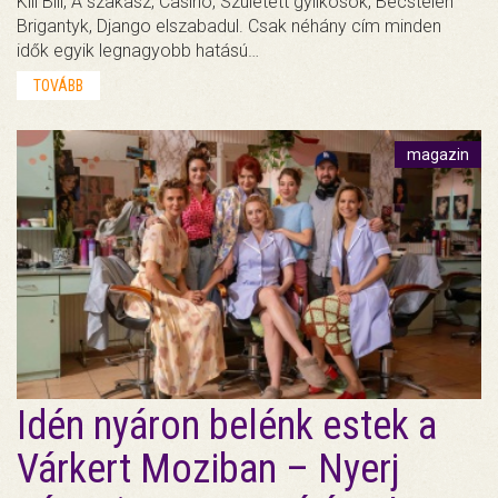
Kill Bill, A szakasz, Casino, Született gyilkosok, Becstelen
Brigantyk, Django elszabadul. Csak néhány cím minden
idők egyik legnagyobb hatású…
TOVÁBB
magazin
Idén nyáron belénk estek a
Várkert Moziban – Nyerj