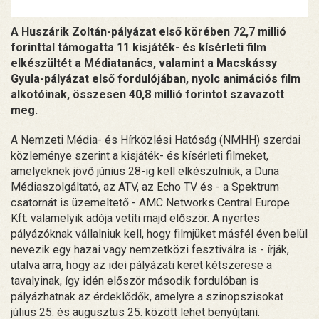
A Huszárik Zoltán-pályázat első körében 72,7 millió
forinttal támogatta 11 kisjáték- és kísérleti film
elkészültét a Médiatanács, valamint a Macskássy
Gyula-pályázat első fordulójában, nyolc animációs film
alkotóinak, összesen 40,8 millió forintot szavazott
meg.
A Nemzeti Média- és Hírközlési Hatóság (NMHH) szerdai
közleménye szerint a kisjáték- és kísérleti filmeket,
amelyeknek jövő június 28-ig kell elkészülniük, a Duna
Médiaszolgáltató, az ATV, az Echo TV és - a Spektrum
csatornát is üzemeltető - AMC Networks Central Europe
Kft. valamelyik adója vetíti majd először. A nyertes
pályázóknak vállalniuk kell, hogy filmjüket másfél éven belül
nevezik egy hazai vagy nemzetközi fesztiválra is - írják,
utalva arra, hogy az idei pályázati keret kétszerese a
tavalyinak, így idén először második fordulóban is
pályázhatnak az érdeklődők, amelyre a szinopszisokat
július 25. és augusztus 25. között lehet benyújtani.