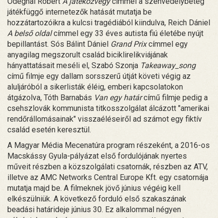
Odegnál Róbert
A játéközvegy
címmel a szenvedélybeteg
játékfüggő internetezők hatását mutatja be
hozzátartozóikra a kulcsi tragédiából kiindulva, Reich Dániel
A belső oldal
címmel egy 33 éves autista fiú életébe nyújt
bepillantást. Sós Bálint Dániel
Grand Prix
címmel egy
anyagilag megszorult család biciklirelikviájának
hányattatásait meséli el, Szabó Szonja
Takeaway_song
című filmje egy dallam sorsszerű útját követi végig az
aluljáróból a sikerlisták éléig, emberi kapcsolatokon
átgázolva, Tóth Barnabás
Van egy határ
című filmje pedig a
csehszlovák kommunista titkosszolgálat álcázott "amerikai
rendőrállomásainak" visszaéléseiről ad számot egy fiktív
család esetén keresztül.
A Magyar Média Mecenatúra program részeként, a 2016-os
Macskássy Gyula-pályázat első fordulójának nyertes
műveit részben a közszolgálati csatornák, részben az ATV,
illetve az AMC Networks Central Europe Kft. egy csatornája
mutatja majd be. A filmeknek jövő június végéig kell
elkészülniük. A következő forduló első szakaszának
beadási határideje június 30. Ez alkalommal négyen