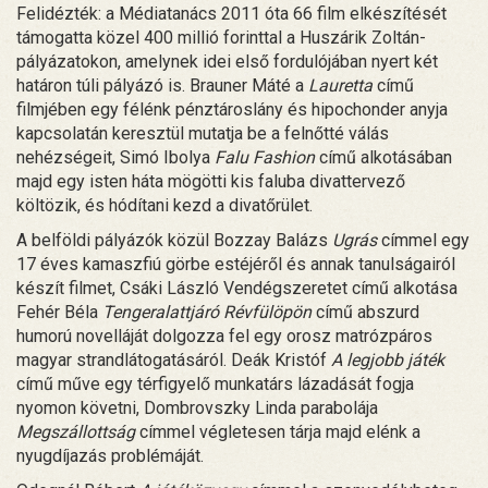
Felidézték: a Médiatanács 2011 óta 66 film elkészítését
támogatta közel 400 millió forinttal a Huszárik Zoltán-
pályázatokon, amelynek idei első fordulójában nyert két
határon túli pályázó is. Brauner Máté a
Lauretta
című
filmjében egy félénk pénztároslány és hipochonder anyja
kapcsolatán keresztül mutatja be a felnőtté válás
nehézségeit, Simó Ibolya
Falu Fashion
című alkotásában
majd egy isten háta mögötti kis faluba divattervező
költözik, és hódítani kezd a divatőrület.
A belföldi pályázók közül Bozzay Balázs
Ugrás
címmel egy
17 éves kamaszfiú görbe estéjéről és annak tanulságairól
készít filmet, Csáki László Vendégszeretet című alkotása
Fehér Béla
Tengeralattjáró Révfülöpön
című abszurd
humorú novelláját dolgozza fel egy orosz matrózpáros
magyar strandlátogatásáról. Deák Kristóf
A legjobb játék
című műve egy térfigyelő munkatárs lázadását fogja
nyomon követni, Dombrovszky Linda parabolája
Megszállottság
címmel végletesen tárja majd elénk a
nyugdíjazás problémáját.