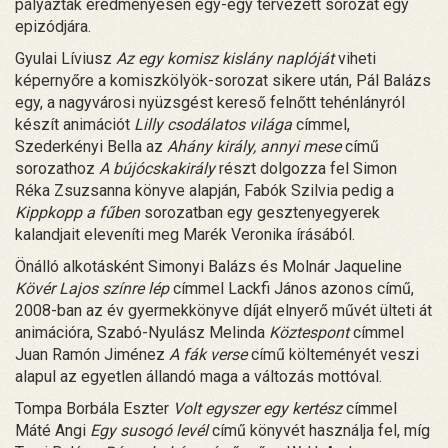
pályáztak eredményesen egy-egy tervezett sorozat egy
epizódjára.
Gyulai Líviusz
Az egy komisz kislány naplóját
viheti
képernyőre a komiszkölyök-sorozat sikere után, Pál Balázs
egy, a nagyvárosi nyüzsgést kereső felnőtt tehénlányról
készít animációt
Lilly csodálatos világa
címmel,
Szederkényi Bella az
Ahány király, annyi mese
című
sorozathoz
A bújócskakirály
részt dolgozza fel Simon
Réka Zsuzsanna könyve alapján, Fabók Szilvia pedig a
Kippkopp a fűben
sorozatban egy gesztenyegyerek
kalandjait eleveníti meg Marék Veronika írásából.
Önálló alkotásként Simonyi Balázs és Molnár Jaqueline
Kövér Lajos színre lép
címmel Lackfi János azonos című,
2008-ban az év gyermekkönyve díját elnyerő művét ülteti át
animációra, Szabó-Nyulász Melinda
Köztespont
címmel
Juan Ramón Jiménez
A fák verse
című költeményét veszi
alapul az egyetlen állandó maga a változás mottóval.
Tompa Borbála Eszter
Volt egyszer egy kertész
címmel
Máté Angi
Egy susogó levél
című könyvét használja fel, míg