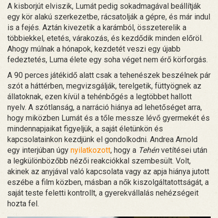
A kisborjút elviszik, Lumát pedig sokadmagával beállítják
egy kör alakú szerkezetbe, rácsatolják a gépre, és már indul
is a fejés. Aztán kivezetik a karámból, összeterelik a
többiekkel, etetés, várakozás, és kezdődik minden előröl.
Ahogy múlnak a hónapok, kezdetét veszi egy újabb
fedeztetés, Luma élete egy soha véget nem érő körforgás.
A 90 perces játékidő alatt csak a tehenészek beszélnek pár
szót a háttérben, megvizsgálják, terelgetik, füttyögnek az
állatoknak, ezen kívül a tehénbőgés a legtöbbet hallott
nyelv. A szótlanság, a narráció hiánya ad lehetőséget arra,
hogy miközben Lumát és a tőle messze lévő gyermekét és
mindennapjaikat figyeljük, a saját életünkön és
kapcsolatainkon kezdjünk el gondolkodni. Andrea Arnold
egy interjúban úgy
nyilatkozott
, hogy a
Tehén
vetítései után
a legkülönbözőbb nézői reakciókkal szembesült. Volt,
akinek az anyjával való kapcsolata vagy az apja hiánya jutott
eszébe a film közben, másban a nők kiszolgáltatottságát, a
saját teste feletti kontrollt, a gyerekvállalás nehézségeit
hozta fel.