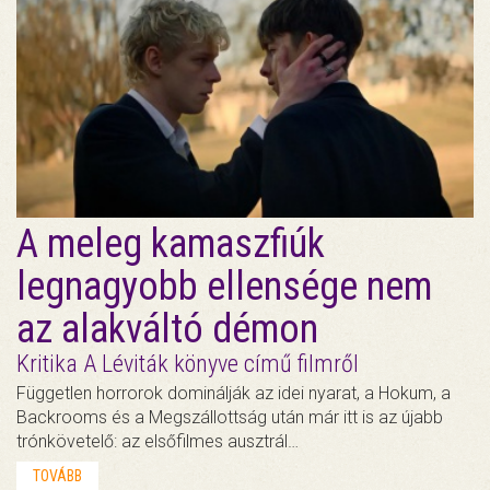
A meleg kamaszfiúk
legnagyobb ellensége nem
az alakváltó démon
Kritika A Léviták könyve című filmről
Független horrorok dominálják az idei nyarat, a Hokum, a
Backrooms és a Megszállottság után már itt is az újabb
trónkövetelő: az elsőfilmes ausztrál…
TOVÁBB