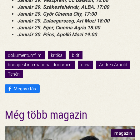
Január 29. Veszprém, CC Balaton, 16:00
Január 29. Székesfehérvár, ALBA, 17:00
Január 29. Győr Cinema City, 17:00
Január 29. Zalaegerszeg, Art Mozi 18:00
Január 29. Eger, Cinema Agria 18:00
Január 30. Pécs, Apolló Mozi 19:00
dokumentumfilm
kritika
bidf
budapest international documen
cow
Andrea Arnold
Tehén
Megosztás
Még több magazin
magazin