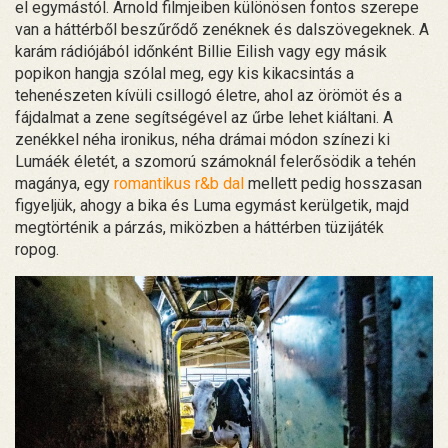
el egymástól. Arnold filmjeiben különösen fontos szerepe
van a háttérből beszűrődő zenéknek és dalszövegeknek. A
karám rádiójából időnként Billie Eilish vagy egy másik
popikon hangja szólal meg, egy kis kikacsintás a
tehenészeten kívüli csillogó életre, ahol az örömöt és a
fájdalmat a zene segítségével az űrbe lehet kiáltani. A
zenékkel néha ironikus, néha drámai módon színezi ki
Lumáék életét, a szomorú számoknál felerősödik a tehén
magánya, egy
romantikus r&b dal
mellett pedig hosszasan
figyeljük, ahogy a bika és Luma egymást kerülgetik, majd
megtörténik a párzás, miközben a háttérben tüzijáték
ropog.