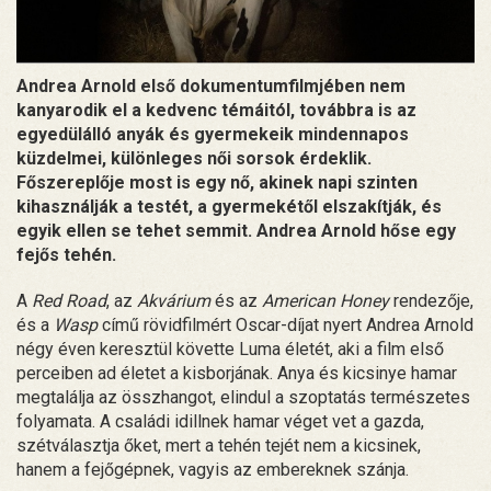
Andrea Arnold első dokumentumfilmjében nem
kanyarodik el a kedvenc témáitól, továbbra is az
egyedülálló anyák és gyermekeik mindennapos
küzdelmei, különleges női sorsok érdeklik.
Főszereplője most is egy nő, akinek napi szinten
kihasználják a testét, a gyermekétől elszakítják, és
egyik ellen se tehet semmit. Andrea Arnold hőse egy
fejős tehén.
A
Red Road
, az
Akvárium
és az
American Honey
rendezője,
és a
Wasp
című rövidfilmért Oscar-díjat nyert Andrea Arnold
négy éven keresztül követte Luma életét, aki a film első
perceiben ad életet a kisborjának. Anya és kicsinye hamar
megtalálja az összhangot, elindul a szoptatás természetes
folyamata. A családi idillnek hamar véget vet a gazda,
szétválasztja őket, mert a tehén tejét nem a kicsinek,
hanem a fejőgépnek, vagyis az embereknek szánja.