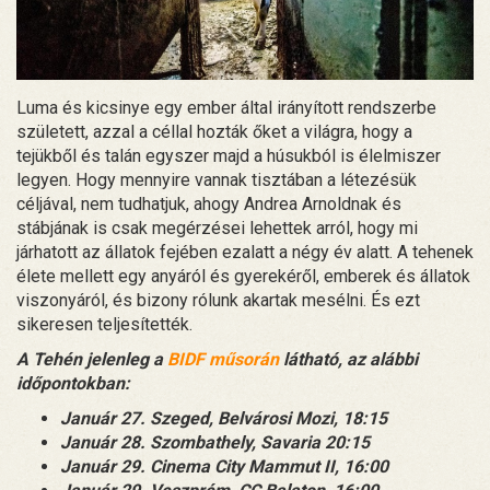
Luma és kicsinye egy ember által irányított rendszerbe
született, azzal a céllal hozták őket a világra, hogy a
tejükből és talán egyszer majd a húsukból is élelmiszer
legyen. Hogy mennyire vannak tisztában a létezésük
céljával, nem tudhatjuk, ahogy Andrea Arnoldnak és
stábjának is csak megérzései lehettek arról, hogy mi
járhatott az állatok fejében ezalatt a négy év alatt. A tehenek
élete mellett egy anyáról és gyerekéről, emberek és állatok
viszonyáról, és bizony rólunk akartak mesélni. És ezt
sikeresen teljesítették.
A Tehén jelenleg a
BIDF műsorán
látható, az alábbi
időpontokban:
Január 27. Szeged, Belvárosi Mozi, 18:15
Január 28. Szombathely, Savaria 20:15
Január 29. Cinema City Mammut II, 16:00