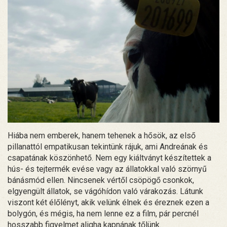
Hiába nem emberek, hanem tehenek a hősök, az első
pillanattól empatikusan tekintünk rájuk, ami Andreának és
csapatának köszönhető. Nem egy kiáltványt készítettek a
hús- és tejtermék evése vagy az állatokkal való szörnyű
bánásmód ellen. Nincsenek vértől csöpögő csonkok,
elgyengült állatok, se vágóhídon való várakozás. Látunk
viszont két élőlényt, akik velünk élnek és éreznek ezen a
bolygón, és mégis, ha nem lenne ez a film, pár percnél
hosszabb figyelmet aligha kapnának tőlünk.