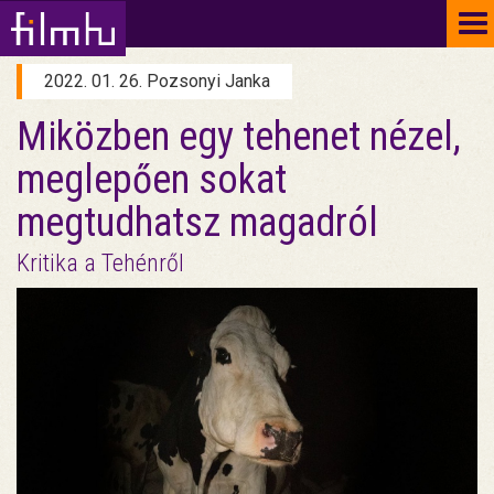
To
na
2022. 01. 26. Pozsonyi Janka
Miközben egy tehenet nézel,
meglepően sokat
megtudhatsz magadról
Kritika a Tehénről