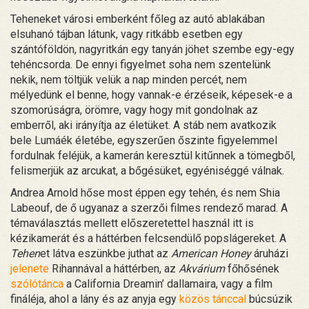
Teheneket városi emberként főleg az autó ablakában
elsuhanó tájban látunk, vagy ritkább esetben egy
szántóföldön, nagyritkán egy tanyán jöhet szembe egy-egy
tehéncsorda. De ennyi figyelmet soha nem szentelünk
nekik, nem töltjük velük a nap minden percét, nem
mélyedünk el benne, hogy vannak-e érzéseik, képesek-e a
szomorúságra, örömre, vagy hogy mit gondolnak az
emberről, aki irányítja az életüket. A stáb nem avatkozik
bele Lumáék életébe, egyszerűen őszinte figyelemmel
fordulnak feléjük, a kamerán keresztül kitűnnek a tömegből,
felismerjük az arcukat, a bőgésüket, egyéniséggé válnak.
Andrea Arnold hőse most éppen egy tehén, és nem Shia
Labeouf, de ő ugyanaz a szerzői filmes rendező marad. A
témaválasztás mellett előszeretettel használ itt is
kézikamerát és a háttérben felcsendülő popslágereket. A
Tehen
et látva eszünkbe juthat az
American Honey
áruházi
jelenete
Rihannával a háttérben, az
Akvárium
főhősének
szólótánca
a California Dreamin’ dallamaira, vagy a film
fináléja, ahol a lány és az anyja egy
közös tánccal
búcsúzik