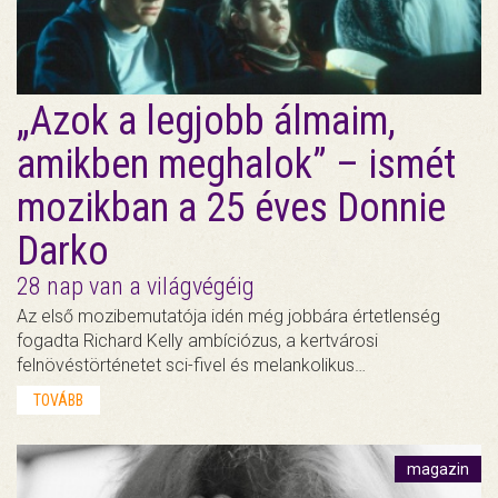
„Azok a legjobb álmaim,
amikben meghalok” – ismét
mozikban a 25 éves Donnie
Darko
28 nap van a világvégéig
Az első mozibemutatója idén még jobbára értetlenség
fogadta Richard Kelly ambíciózus, a kertvárosi
felnövéstörténetet sci-fivel és melankolikus…
TOVÁBB
magazin