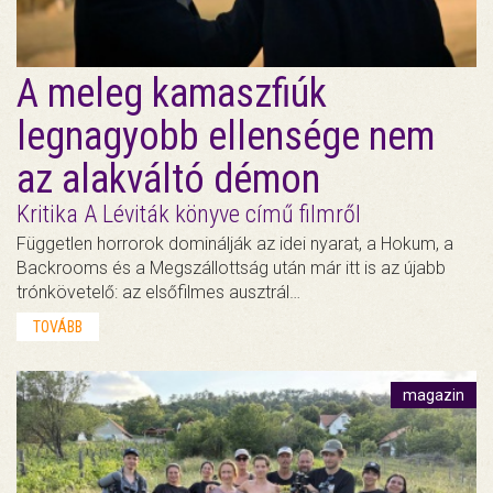
A meleg kamaszfiúk
legnagyobb ellensége nem
az alakváltó démon
Kritika A Léviták könyve című filmről
Független horrorok dominálják az idei nyarat, a Hokum, a
Backrooms és a Megszállottság után már itt is az újabb
trónkövetelő: az elsőfilmes ausztrál…
TOVÁBB
magazin