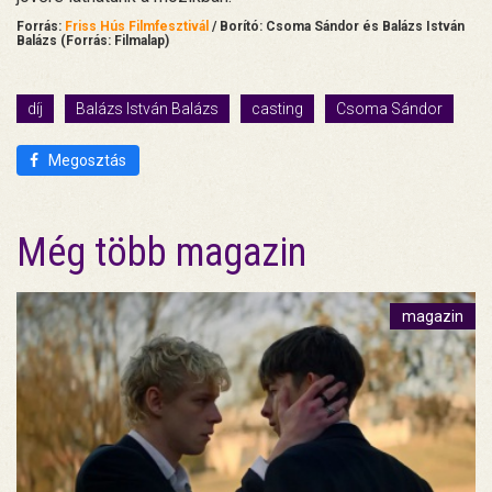
Forrás:
Friss Hús Filmfesztivál
/ Borító: Csoma Sándor és Balázs István
Balázs (Forrás: Filmalap)
díj
Balázs István Balázs
casting
Csoma Sándor
Megosztás
Még több magazin
magazin