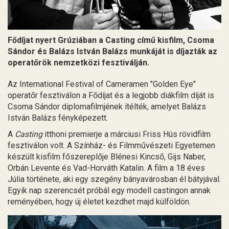
Fődíjat nyert Grúziában a Casting című kisfilm, Csoma
Sándor és Balázs István Balázs munkáját is díjazták az
operatőrök nemzetközi fesztiválján.
Az International Festival of Cameramen "Golden Eye"
operatőr fesztiválon a Fődíjat és a legjobb diákfilm díját is
Csoma Sándor diplomafilmjének ítélték, amelyet Balázs
István Balázs fényképezett.
A
Casting
itthoni premierje a márciusi Friss Hús rövidfilm
fesztiválon volt. A Színház- és Filmművészeti Egyetemen
készült kisfilm főszereplője Blénesi Kincső, Gijs Naber,
Orbán Levente és Vad-Horváth Katalin. A film a 18 éves
Júlia története, aki egy szegény bányavárosban él bátyjával.
Egyik nap szerencsét próbál egy modell castingon annak
reményében, hogy új életet kezdhet majd külföldön.