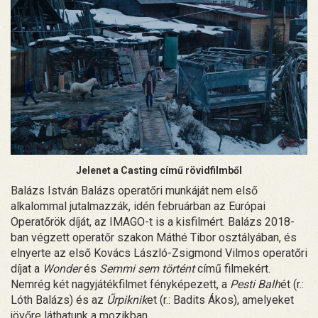
Jelenet a Casting című rövidfilmből
Balázs István Balázs operatőri munkáját nem első
alkalommal jutalmazzák, idén februárban az Európai
Operatőrök díját, az IMAGO-t is a kisfilmért. Balázs 2018-
ban végzett operatőr szakon Máthé Tibor osztályában, és
elnyerte az első Kovács László-Zsigmond Vilmos operatőri
díjat a
Wonder
és
Semmi sem történt
című filmekért.
Nemrég két nagyjátékfilmet fényképezett, a
Pesti Balh
ét (r.:
Lóth Balázs) és az
Űrpiknik
et (r.: Badits Ákos), amelyeket
jövőre láthatunk a mozikban.