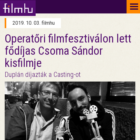
To
na
2019. 10. 03. filmhu
Operatőri filmfesztiválon lett
fődíjas Csoma Sándor
kisfilmje
Duplán díjazták a Casting-ot