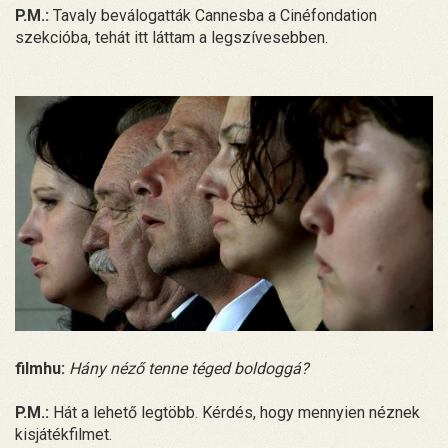
P.M.:
Tavaly beválogatták Cannesba a Cinéfondation
szekcióba, tehát itt láttam a legszívesebben.
filmhu:
Hány néző tenne téged boldoggá?
P.M.:
Hát a lehető legtöbb. Kérdés, hogy mennyien néznek
kisjátékfilmet.