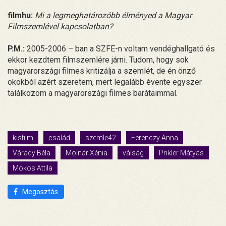
filmhu:
Mi a legmeghatározóbb élményed a Magyar
Filmszemlével kapcsolatban?
P.M.:
2005-2006 – ban a SZFE-n voltam vendéghallgató és
ekkor kezdtem filmszemlére járni. Tudom, hogy sok
magyarországi filmes kritizálja a szemlét, de én önző
okokból azért szeretem, mert legalább évente egyszer
találkozom a magyarországi filmes barátaimmal.
kisfilm
család
szemle42
Ferenczy Anna
Várady Béla
Molnár Xénia
válság
Prikler Mátyás
Mokos Attila
Megosztás