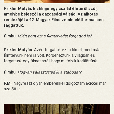
Prikler Mátyás kisfilmje egy család életéről szól,
amelybe beleszól a gazdasági válság. Az alkotás
rendezőjét a 42. Magyar Filmszemle előtt e-mailben
faggattuk.
filmhu:
Miért pont ezt a filmtervedet forgattad le?
Prikler Mátyás:
Azért forgattuk ezt a filmet, mert más
filmtervünk nem is volt. Körbenéztünk a világban és
forgattunk egy filmet arról, hogy mi folyik körülöttünk.
filmhu:
Hogyan választottad ki a stábodat?
P.M.:
Nagyrészt olyan emberekkel dolgoztam akikkel már
azelőtt is.