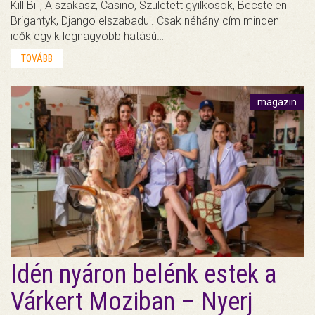
Kill Bill, A szakasz, Casino, Született gyilkosok, Becstelen
Brigantyk, Django elszabadul. Csak néhány cím minden
idők egyik legnagyobb hatású…
TOVÁBB
magazin
Idén nyáron belénk estek a
Várkert Moziban – Nyerj