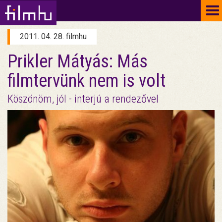
To
na
2011. 04. 28. filmhu
Prikler Mátyás: Más
filmtervünk nem is volt
Köszönöm, jól - interjú a rendezővel