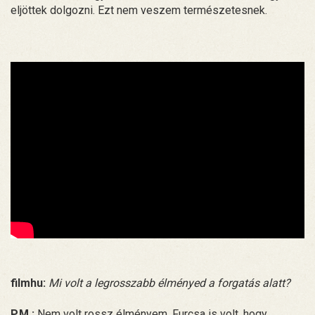
eljöttek dolgozni. Ezt nem veszem természetesnek.
filmhu:
Mi volt a legrosszabb élményed a forgatás alatt?
P.M.:
Nem volt rossz élményem. Furcsa is volt, hogy