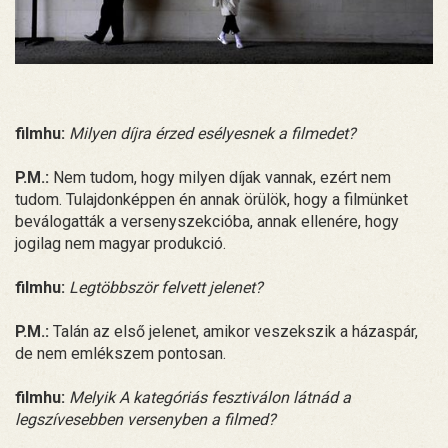
filmhu:
Milyen díjra érzed esélyesnek a filmedet?
P.M.:
Nem tudom, hogy milyen díjak vannak, ezért nem
tudom. Tulajdonképpen én annak örülök, hogy a filmünket
beválogatták a versenyszekcióba, annak ellenére, hogy
jogilag nem magyar produkció.
filmhu:
Legtöbbször felvett jelenet?
P.M.:
Talán az első jelenet, amikor veszekszik a házaspár,
de nem emlékszem pontosan.
filmhu:
Melyik A kategóriás fesztiválon látnád a
legszívesebben versenyben a filmed?