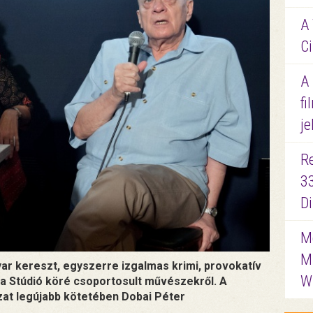
A 
Ci
A
fi
je
R
3
D
Me
M
ar kereszt, egyszerre izgalmas krimi, provokatív
W
la Stúdió köré csoportosult művészekről. A
zat legújabb kötetében Dobai Péter