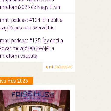
lmreform2026 és Nagy Ervin
lmhu podcast #124: Elindult a
zgóképes rendszerváltás
lmhu podcast #125: Így építi a
gyar mozgókép jövőjét a
lmreform csapata
A TELJES DOSSZIÉ
riss Hús 2026