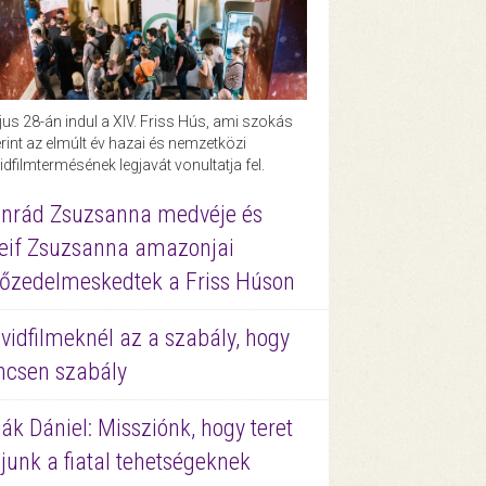
us 28-án indul a XIV. Friss Hús, ami szokás
rint az elmúlt év hazai és nemzetközi
idfilmtermésének legjavát vonultatja fel.
nrád Zsuzsanna medvéje és
eif Zsuzsanna amazonjai
őzedelmeskedtek a Friss Húson
vidfilmeknél az a szabály, hogy
ncsen szabály
ák Dániel: Missziónk, hogy teret
junk a fiatal tehetségeknek