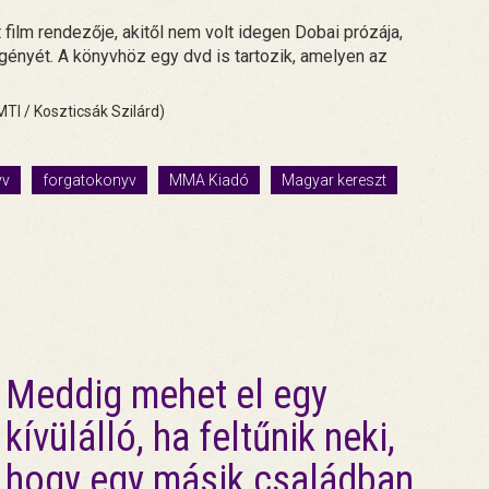
 film rendezője, akitől nem volt idegen Dobai prózája,
ényét. A könyvhöz egy dvd is tartozik, amelyen az
TI / Koszticsák Szilárd)
yv
forgatokonyv
MMA Kiadó
Magyar kereszt
Meddig mehet el egy
kívülálló, ha feltűnik neki,
hogy egy másik családban