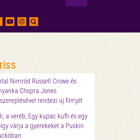
riss
ntal Nimród Russell Crowe és
riyanka Chopra Jones
szereplésével rendezi új filmjét
li, a veréb, Egy kupac kufli és egy
lgy várja a gyerekeket a Puskin
uckóban