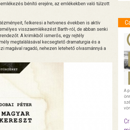
 emlékezés bénító erejére, az emlékekben való túlzott
C
tézményeit, felkeresi a hetvenes években is aktív
személyes visszaemlékezést Barth-ról, de abban senki
-rendezőt. A krimikből ismerős, egy rejtély
emély megtalálásával kecsegtető dramaturgia és a
szi magával ragadó, nehezen letehető olvasmánnyá a
A p
önr
szé
vör
Cr