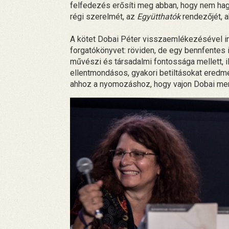
felfedezés erősíti meg abban, hogy nem hagy
régi szerelmét, az
Együtthatók
rendezőjét, a
A kötet Dobai Péter visszaemlékezésével ind
forgatókönyvet: röviden, de egy bennfentes 
művészi és társadalmi fontossága mellett, ill
ellentmondásos, gyakori betiltásokat ered
ahhoz a nyomozáshoz, hogy vajon Dobai menny