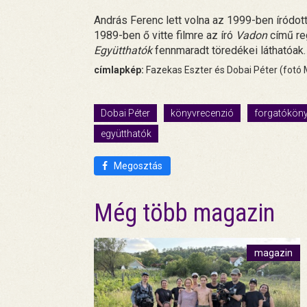
András Ferenc lett volna az 1999-ben íródott
1989-ben ő vitte filmre az író
Vadon
című reg
Együtthatók
fennmaradt töredékei láthatóak.
címlapkép:
Fazekas Eszter és Dobai Péter (fotó M
Dobai Péter
könyvrecenzió
forgatókön
együtthatók
Megosztás
Még több magazin
magazin