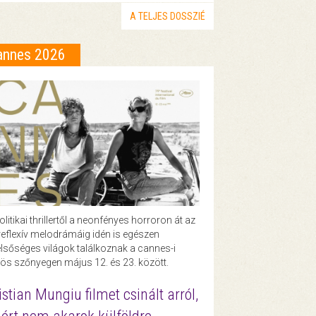
A TELJES DOSSZIÉ
annes 2026
olitikai thrillertől a neonfényes horroron át az
eflexív melodrámáig idén is egészen
lsőséges világok találkoznak a cannes-i
ös szőnyegen május 12. és 23. között.
istian Mungiu filmet csinált arról,