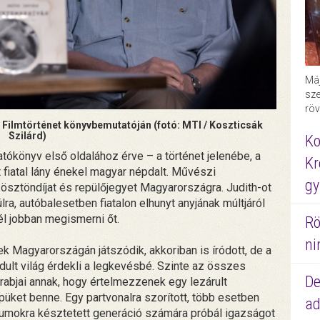
Máj
sze
röv
n Filmtörténet könyvbemutatóján (fotó: MTI / Koszticsák
Szilárd)
Ko
gatókönyv első oldalához érve – a történet jelenébe, a
Kr
 fiatal lány énekel magyar népdalt. Művészi
gy
, ösztöndíjat és repülőjegyet Magyarországra. Judith-ot
a, autóbalesetben fiatalon elhunyt anyjának múltjáról
él jobban megismerni őt.
Rö
ni
 Magyarországán játszódik, akkoriban is íródott, de a
ordult világ érdekli a legkevésbé. Szinte az összes
De
rabjai annak, hogy értelmezzenek egy lezárult
püket benne. Egy partvonalra szorított, több esetben
ad
zumokra késztetett generáció számára próbál igazságot