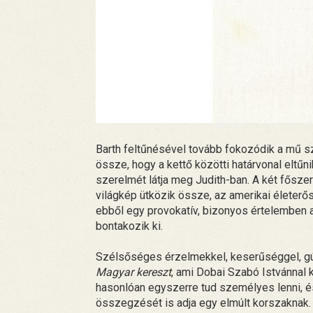
Barth feltűnésével tovább fokozódik a mű s
össze, hogy a kettő közötti határvonal eltűn
szerelmét látja meg Judith-ban. A két főszer
világkép ütközik össze, az amerikai életerő
ebből egy provokatív, bizonyos értelemben 
bontakozik ki.
Szélsőséges érzelmekkel, keserűséggel, gúnn
Magyar kereszt
, ami Dobai Szabó Istvánnal k
hasonlóan egyszerre tud személyes lenni, 
összegzését is adja egy elmúlt korszaknak.