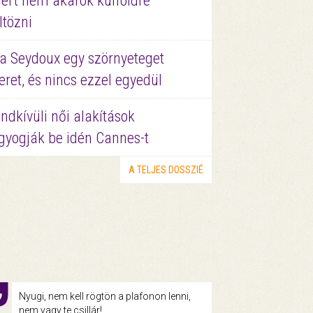
ért nem akarok külföldre
ltözni
a Seydoux egy szörnyeteget
eret, és nincs ezzel egyedül
ndkívüli női alakítások
gyogják be idén Cannes-t
A TELJES DOSSZIÉ
Nyugi, nem kell rögtön a plafonon lenni,
nem vagy te csillár!