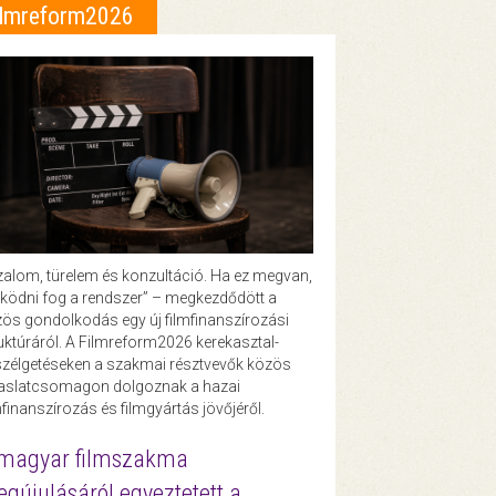
ilmreform2026
zalom, türelem és konzultáció. Ha ez megvan,
ödni fog a rendszer” – megkezdődött a
ös gondolkodás egy új filmfinanszírozási
uktúráról. A Filmreform2026 kerekasztal-
zélgetéseken a szakmai résztvevők közös
vaslatcsomagon dolgoznak a hazai
mfinanszírozás és filmgyártás jövőjéről.
magyar filmszakma
gújulásáról egyeztetett a