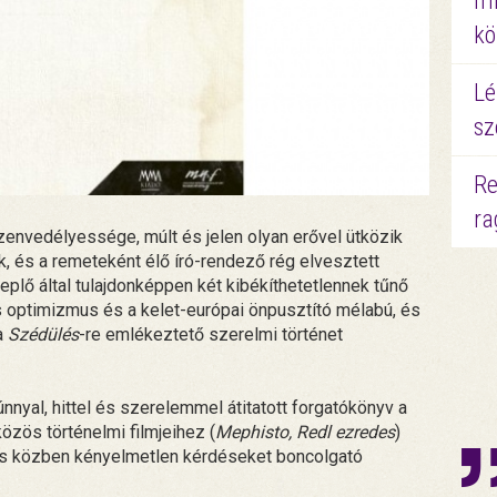
mi
kö
Lé
sz
Re
ra
zenvedélyessége, múlt és jelen olyan erővel ütközik
ik, és a remeteként élő író-rendező rég elvesztett
eplő által tulajdonképpen két kibékíthetetlennek tűnő
s optimizmus és a kelet-európai önpusztító mélabú, és
a
Szédülés
-re emlékeztető szerelmi történet
yal, hittel és szerelemmel átitatott forgatókönyv a
özös történelmi filmjeihez (
Mephisto, Redl ezredes
)
és közben kényelmetlen kérdéseket boncolgató