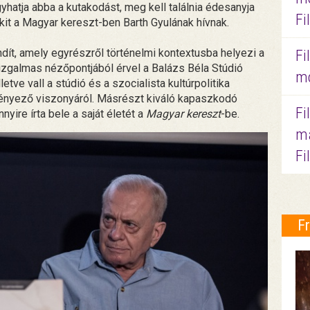
hatja abba a kutakodást, meg kell találnia édesanyja
Fi
kit a Magyar kereszt-ben Barth Gyulának hívnak.
ít, amely egyrészről történelmi kontextusba helyezi a
Fi
izgalmas nézőpontjából érvel a Balázs Béla Stúdió
mo
etve vall a stúdió és a szocialista kultúrpolitika
ményező viszonyáról. Másrészt kiváló kapaszkodó
Fi
ire írta bele a saját életét a
Magyar kereszt
-be.
ma
Fi
F