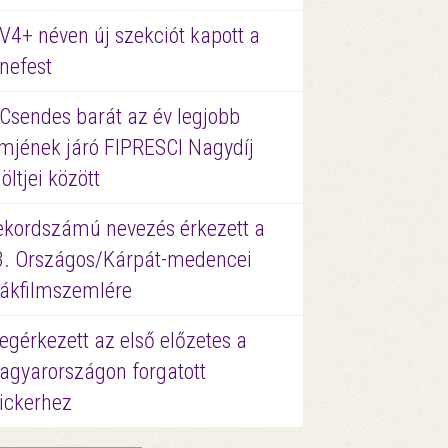
V4+ néven új szekciót kapott a
nefest
 Csendes barát az év legjobb
lmjének járó FIPRESCI Nagydíj
löltjei között
ekordszámú nevezés érkezett a
3. Országos/Kárpát-medencei
iákfilmszemlére
gérkezett az első előzetes a
agyarországon forgatott
ickerhez