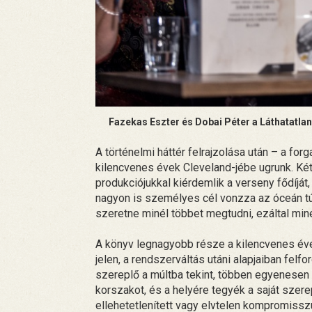
Fazekas Eszter és Dobai Péter a Láthatatla
A történelmi háttér felrajzolása után – a for
kilencvenes évek Cleveland-jébe ugrunk. Két
produkciójukkal kiérdemlik a verseny fődíját
nagyon is személyes cél vonzza az óceán túlr
szeretne minél többet megtudni, ezáltal min
A könyv legnagyobb része a kilencvenes évek
jelen, a rendszerváltás utáni alapjaiban felf
szereplő a múltba tekint, többen egyenesen 
korszakot, és a helyére tegyék a saját szere
ellehetetlenített vagy elvtelen kompromiss