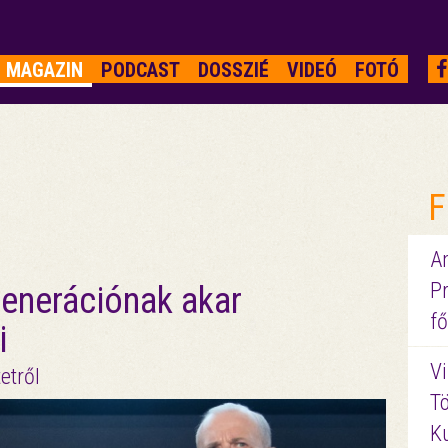
MAGAZIN
PODCAST
DOSSZIÉ
VIDEÓ
FOTÓ
F
A
P
 generációnak akar
fő
i
Vi
etről
Tö
K