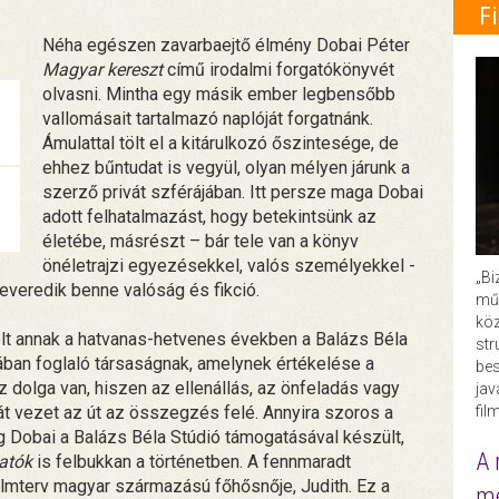
F
Néha egészen zavarbaejtő élmény Dobai Péter
Magyar kereszt
című irodalmi forgatókönyvét
olvasni. Mintha egy másik ember legbensőbb
vallomásait tartalmazó naplóját forgatnánk.
Ámulattal tölt el a kitárulkozó őszintesége, de
ehhez bűntudat is vegyül, olyan mélyen járunk a
szerző privát szférájában. Itt persze maga Dobai
adott felhatalmazást, hogy betekintsünk az
életébe, másrészt – bár tele van a könyv
önéletrajzi egyezésekkel, valós személyekkel -
„Bi
everedik benne valóság és fikció.
műk
köz
volt annak a hatvanas-hetvenes években a Balázs Béla
str
ban foglaló társaságnak, amelynek értékelése a
bes
 dolga van, hiszen az ellenállás, az önfeladás vagy
ja
fil
t vezet az út az összegzés felé. Annyira szoros a
g Dobai a Balázs Béla Stúdió támogatásával készült,
A 
atók
is felbukkan a történetben. A fennmaradt
 filmterv magyar származású főhősnője, Judith. Ez a
me