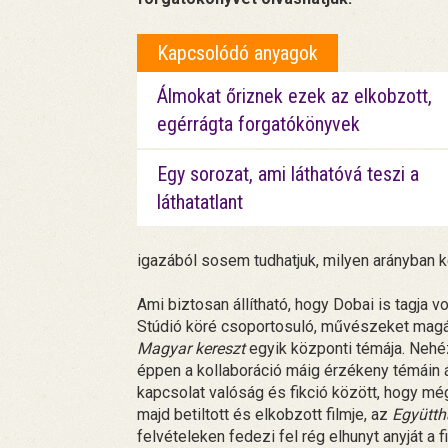
Kapcsolódó anyagok
Álmokat őriznek ezek az elkobzott,
egérrágta forgatókönyvek
Egy sorozat, ami láthatóvá teszi a
láthatatlant
igazából sosem tudhatjuk, milyen arányban k
Ami biztosan állítható, hogy Dobai is tagja 
Stúdió köré csoportosuló, művészeket magá
Magyar kereszt
egyik központi témája. Nehéz
éppen a kollaboráció máig érzékeny témáin á
kapcsolat valóság és fikció között, hogy mé
majd betiltott és elkobzott filmje, az
Együtth
felvételeken fedezi fel rég elhunyt anyját a