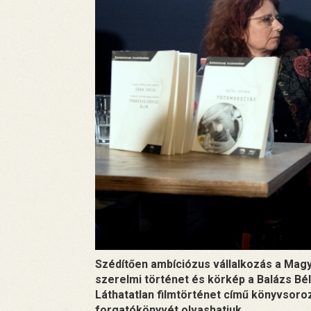
Szédítően ambíciózus vállalkozás a Magy
szerelmi történet és körkép a Balázs Bé
Láthatatlan filmtörténet című könyvsoro
forgatókönyvét olvashatjuk.