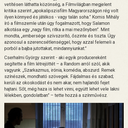
vetítésen láthatta közönség, a Filmvilágban megjelent
kritika szerint „apokalipszisfilm Magyarországon rég volt
ilyen könnyed és játékos - vagy talán soha.” Kornis Mihály
író a filmszemle után úgy fogalmazott, hogy Salamon
alkotása egy „nagy film, ritka a mai mezőnyben”. Mint
mondta, „embersége szívszorító, őszinte és tiszta. Úgy
azonosul a szerencsétlenséggel, hogy azzal felemeli a
porból a bajba jutottakat, mindannyiunkat.”
Cserhalmi György szerint - aki egyik producereként
segítette a film létrejöttét – a Random arról szól, akik
vagyunk. „Szarkazmus, irónia, komédia, abszurd. Remek
színészek, mondható szövegek. Fájdalmas és szabad;
kerüli az okoskodást és nem akar, nem hajlandó fejet
hajtani. Sőt, még haza is lehet vinni, együtt lehet vele lakni
lélekben, gondolatban” – tette hozzá a színművész.