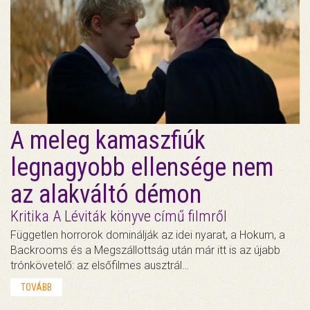
A meleg kamaszfiúk
legnagyobb ellensége nem
az alakváltó démon
Kritika A Léviták könyve című filmről
Független horrorok dominálják az idei nyarat, a Hokum, a
Backrooms és a Megszállottság után már itt is az újabb
trónkövetelő: az elsőfilmes ausztrál…
TOVÁBB