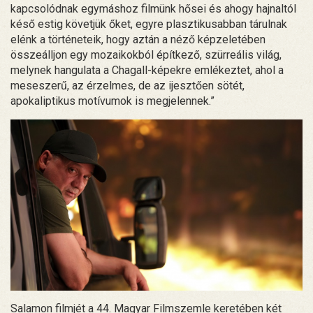
kapcsolódnak egymáshoz filmünk hősei és ahogy hajnaltól
késő estig követjük őket, egyre plasztikusabban tárulnak
elénk a történeteik, hogy aztán a néző képzeletében
összeálljon egy mozaikokból építkező, szürreális világ,
melynek hangulata a Chagall-képekre emlékeztet, ahol a
meseszerű, az érzelmes, de az ijesztően sötét,
apokaliptikus motívumok is megjelennek.”
Salamon filmjét a 44. Magyar Filmszemle keretében két