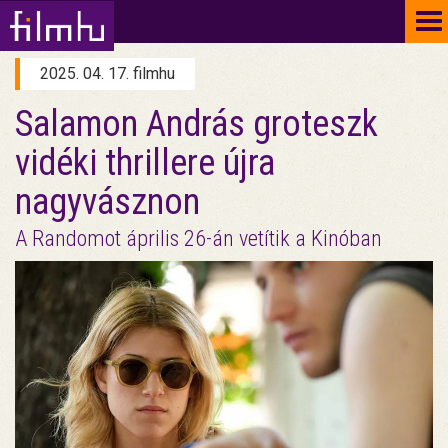
To
na
2025. 04. 17. filmhu
Salamon András groteszk
vidéki thrillere újra
nagyvásznon
A Randomot április 26-án vetítik a Kinóban