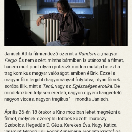
Janisch Attila filmrendező szerint a
Random
a „magyar
Fargo
. És nem azért, mintha bármiben is utánozná a filmet,
hanem mert pont olyan groteszk módon mutatja be ezt a
tragikomikus magyar valóságot, amiben élünk. Ezzel a
magyar film legjobb hagyományait folytatva, olyan filmek
sorába illik, mint a
Tanú
, vagy az
Egészséges erotika
. De
mindeközben teljesen eredeti, nagyon egyéni hangvételű,
nagyon vicces, nagyon tragikus” – mondta Janisch.
Április 26-án 18 órakor a Kino moziban lehet megnézni a
filmet, melynek szereplői többek között Thuróczy
Szabolcs, Hegedűs D. Géza, Kerekes Éva, Nagy Katica,
valamint Monori Lili, Fodor Annamária, Horváth Kristóf és