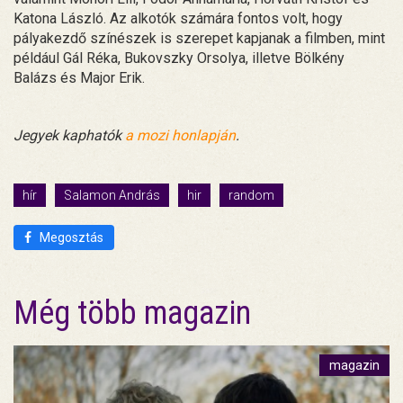
Katona László. Az alkotók számára fontos volt, hogy
pályakezdő színészek is szerepet kapjanak a filmben, mint
például Gál Réka, Bukovszky Orsolya, illetve Bölkény
Balázs és Major Erik.
Jegyek kaphatók
a mozi honlapján
.
hír
Salamon András
hir
random
Megosztás
Még több magazin
magazin