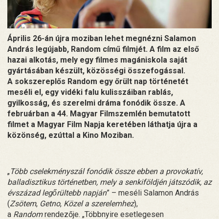
Április 26-án újra moziban lehet megnézni Salamon
András legújabb, Random című filmjét. A film az első
hazai alkotás, mely egy filmes magániskola saját
gyártásában készült, közösségi összefogással.
A sokszereplős Random egy őrült nap történetét
meséli el, egy vidéki falu kulisszáiban rablás,
gyilkosság, és szerelmi dráma fonódik össze. A
februárban a 44. Magyar Filmszemlén bemutatott
filmet a Magyar Film Napja keretében láthatja újra a
közönség, ezúttal a Kino Moziban.
„
Több cselekményszál fonódik össze ebben a provokatív,
balladisztikus történetben, mely a senkiföldjén játszódik, az
évszázad legőrültebb napján
” – meséli Salamon András
(
Zsötem
,
Getno
,
Közel a szerelemhez
),
a
Random
rendezője. „Többnyire esetlegesen