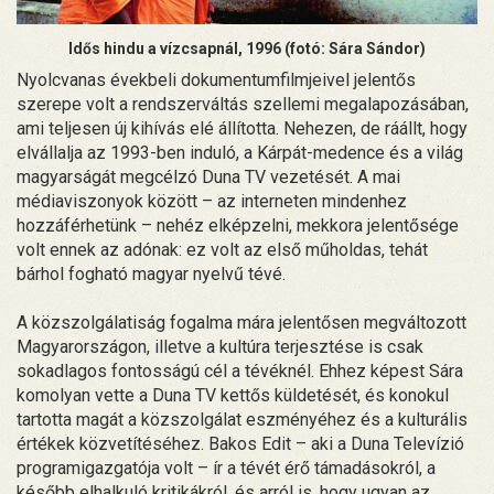
Idős hindu a vízcsapnál, 1996 (fotó: Sára Sándor)
Nyolcvanas évekbeli dokumentumfilmjeivel jelentős
szerepe volt a rendszerváltás szellemi megalapozásában,
ami teljesen új kihívás elé állította. Nehezen, de ráállt, hogy
elvállalja az 1993-ben induló, a Kárpát-medence és a világ
magyarságát megcélzó Duna TV vezetését. A mai
médiaviszonyok között – az interneten mindenhez
hozzáférhetünk – nehéz elképzelni, mekkora jelentősége
volt ennek az adónak: ez volt az első műholdas, tehát
bárhol fogható magyar nyelvű tévé.
A közszolgálatiság fogalma mára jelentősen megváltozott
Magyarországon, illetve a kultúra terjesztése is csak
sokadlagos fontosságú cél a tévéknél. Ehhez képest Sára
komolyan vette a Duna TV kettős küldetését, és konokul
tartotta magát a közszolgálat eszményéhez és a kulturális
értékek közvetítéséhez. Bakos Edit – aki a Duna Televízió
programigazgatója volt – ír a tévét érő támadásokról, a
később elhalkuló kritikákról, és arról is, hogy ugyan az