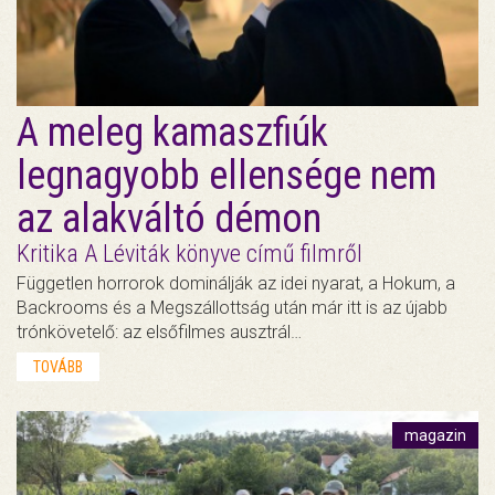
A meleg kamaszfiúk
legnagyobb ellensége nem
az alakváltó démon
Kritika A Léviták könyve című filmről
Független horrorok dominálják az idei nyarat, a Hokum, a
Backrooms és a Megszállottság után már itt is az újabb
trónkövetelő: az elsőfilmes ausztrál…
TOVÁBB
magazin