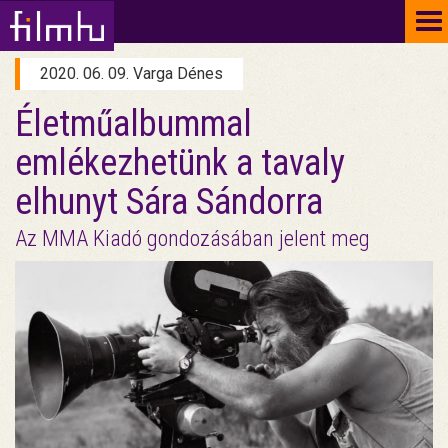
To
na
2020. 06. 09. Varga Dénes
Életműalbummal
emlékezhetünk a tavaly
elhunyt Sára Sándorra
Az MMA Kiadó gondozásában jelent meg