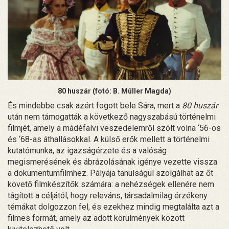
80 huszár (fotó: B. Müller Magda)
És mindebbe csak azért fogott bele Sára, mert a
80 huszár
után nem támogatták a következő nagyszabású történelmi
filmjét, amely a mádéfalvi veszedelemről szólt volna ‘56-os
és ‘68-as áthallásokkal. A külső erők mellett a történelmi
kutatómunka, az igazságérzete és a valóság
megismerésének és ábrázolásának igénye vezette vissza
a dokumentumfilmhez. Pályája tanulságul szolgálhat az őt
követő filmkészítők számára: a nehézségek ellenére nem
tágított a céljától, hogy releváns, társadalmilag érzékeny
témákat dolgozzon fel, és ezekhez mindig megtalálta azt a
filmes formát, amely az adott körülmények között