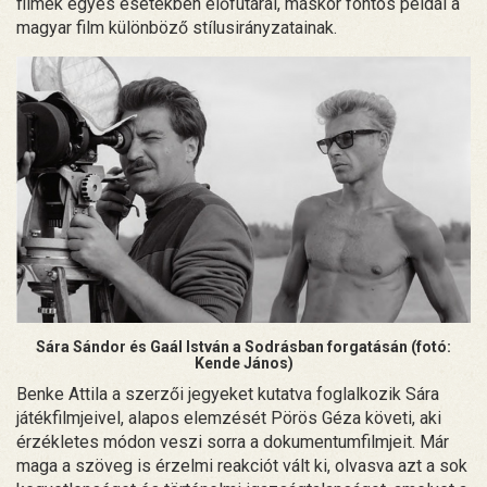
filmek egyes esetekben előfutárai, máskor fontos példái a
magyar film különböző stílusirányzatainak.
Sára Sándor és Gaál István a Sodrásban forgatásán (fotó:
Kende János)
Benke Attila a szerzői jegyeket kutatva foglalkozik Sára
játékfilmjeivel, alapos elemzését Pörös Géza követi, aki
érzékletes módon veszi sorra a dokumentumfilmjeit. Már
maga a szöveg is érzelmi reakciót vált ki, olvasva azt a sok