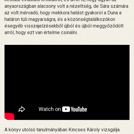
anyaországban alacsony volt a nézettség, de Sára számára
az volt mérvadó, hogy mekkora hatást gyakorol a Duna a
határon túli magyarságra, és a közönségtalálkozókon
ésegyéb visszajelzésekből újból és újból meggyőződött
arról, hogy ezt van értelme csinálni.
A könyv utolsó tanulmányában Kincses Károly vizsgálja