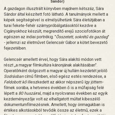
Sándor)
A gazdagon illusztrált könyvben majdnem kétszáz, Sára
Sándor által készített fotó látható. A tanulmányok mellett a
képek segítségével is elmélyülhetünk Sára életútjában a
turai fekete-fehér szárnypróbálgatásoktól kezdve a
Cigányokhoz készült, megrendítő erejű szociofotókon át
egészen az indiai portrékig. "
Összetett, sokrétű és gazdag
"
- jellemzi az életművet Gelencsér Gábor a kötet bevezető
fejezetében.
Gelencsér amellett érvel, hogy Sára alakító módon vett
részt „a magyar filmkultúra kánonjának alakításában”.
Operatőrként dolgozott a magyar új hullám kezdetét jelölő
Sodrásban
című filmben, első egész estés rendezése, a
Feldobott kő
illeszkedett az akkor népszerű így jöttem-
filmek sorába, a hetvenes években ő is a műfajiság felé
lépett a
80 huszár
ral, majd a nyolcvanas években az egyik
kezdeményezője volt az elhallgatott múltat kibeszélő
dokumentumfilmezésnek. Amellett, hogy önmagukban is
értékes alkotásokból tevődik össze az életmű, ezek a