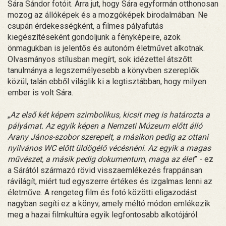
Sára Sándor fotóit. Arra jut, hogy Sára egyformán otthonosan
mozog az állóképek és a mozgóképek birodalmában. Ne
csupán érdekességként, a filmes pályafutás
kiegészítéseként gondoljunk a fényképeire, azok
önmagukban is jelentős és autonóm életművet alkotnak.
Olvasmányos stílusban megírt, sok idézettel átszőtt
tanulmánya a legszemélyesebb a könyvben szereplők
közül, talán ebből világlik ki a legtisztábban, hogy milyen
ember is volt Sára.
„
Az első két képem szimbolikus, kicsit meg is határozta a
pályámat. Az egyik képen a Nemzeti Múzeum előtt álló
Arany János-szobor szerepelt, a másikon pedig az ottani
nyilvános WC előtt üldögélő vécésnéni. Az egyik a magas
művészet, a másik pedig dokumentum, maga az élet
” - ez
a Sárától származó rövid visszaemlékezés frappánsan
rávilágít, miért tud egyszerre értékes és izgalmas lenni az
életműve. A rengeteg film és fotó közötti eligazodást
nagyban segíti ez a könyv, amely méltó módon emlékezik
meg a hazai filmkultúra egyik legfontosabb alkotójáról.