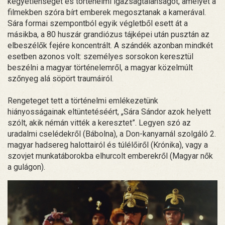
kegyetlenséget és történelmi igazságtalanságot, amelyet a
filmekben szóra bírt emberek megosztanak a kamerával.
Sára formai szempontból egyik végletből esett át a
másikba, a 80 huszár grandiózus tájképei után pusztán az
elbeszélők fejére koncentrált. A szándék azonban mindkét
esetben azonos volt: személyes sorsokon keresztül
beszélni a magyar történelemről, a magyar közelmúlt
szőnyeg alá söpört traumáiról.
Rengeteget tett a történelmi emlékezetünk
hiányosságainak eltüntetéséért, „Sára Sándor azok helyett
szólt, akik némán vitték a keresztet”. Legyen szó az
uradalmi cselédekről (Bábolna), a Don-kanyarnál szolgáló 2.
magyar hadsereg halottairól és túlélőiről (Krónika), vagy a
szovjet munkatáborokba elhurcolt emberekről (Magyar nők
a gulágon).