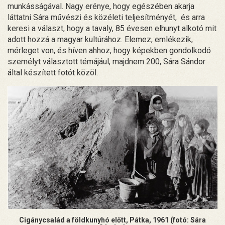
munkásságával. Nagy erénye, hogy egészében akarja
láttatni Sára művészi és közéleti teljesítményét, és arra
keresi a választ, hogy a tavaly, 85 évesen elhunyt alkotó mit
adott hozzá a magyar kultúrához. Elemez, emlékezik,
mérleget von, és híven ahhoz, hogy képekben gondolkodó
személyt választott témájául, majdnem 200, Sára Sándor
által készített fotót közöl.
Cigánycsalád a földkunyhó előtt, Pátka, 1961 (fotó: Sára