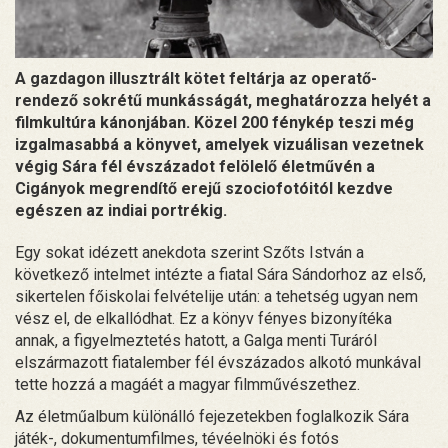
A gazdagon illusztrált kötet feltárja az operatő-
rendező sokrétű munkásságát, meghatározza helyét a
filmkultúra kánonjában. Közel 200 fénykép teszi még
izgalmasabbá a könyvet, amelyek vizuálisan vezetnek
végig Sára fél évszázadot felölelő életművén a
Cigányok megrendítő erejű szociofotóitól kezdve
egészen az indiai portrékig.
Egy sokat idézett anekdota szerint Szőts István a
következő intelmet intézte a fiatal Sára Sándorhoz az első,
sikertelen főiskolai felvételije után: a tehetség ugyan nem
vész el, de elkallódhat. Ez a könyv fényes bizonyítéka
annak, a figyelmeztetés hatott, a Galga menti Turáról
elszármazott fiatalember fél évszázados alkotó munkával
tette hozzá a magáét a magyar filmművészethez.
Az életműalbum különálló fejezetekben foglalkozik Sára
játék-, dokumentumfilmes, tévéelnöki és fotós