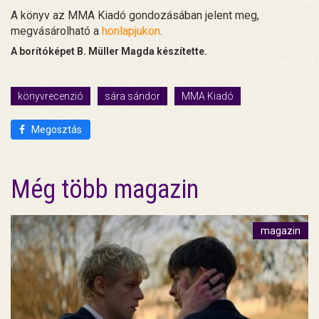
A könyv az MMA Kiadó gondozásában jelent meg,
megvásárolható a
honlapjukon
.
A borítóképet B. Müller Magda készítette.
könyvrecenzió
sára sándor
MMA Kiadó
Megosztás
Még több magazin
magazin