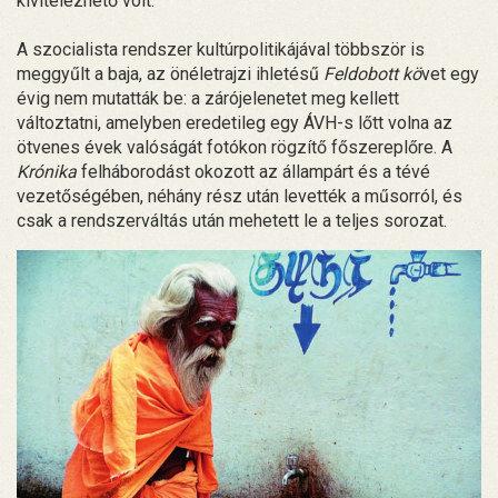
kivitelezhető volt.
A szocialista rendszer kultúrpolitikájával többször is
meggyűlt a baja, az önéletrajzi ihletésű
Feldobott kö
vet egy
évig nem mutatták be: a zárójelenetet meg kellett
változtatni, amelyben eredetileg egy ÁVH-s lőtt volna az
ötvenes évek valóságát fotókon rögzítő főszereplőre. A
Krónika
felháborodást okozott az állampárt és a tévé
vezetőségében, néhány rész után levették a műsorról, és
csak a rendszerváltás után mehetett le a teljes sorozat.