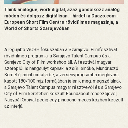
Think analogue, work digital, azaz gondolkozz analóg
módon és dolgozz digitálisan, - hirdeti a Daazo.com -
European Short Film Centre rövidfilmes magazinja, a
World of Shorts Szarajevóban.
A legújabb WOSH fókuszában a Szarajevói Filmfesztivál
rövidfilmes programja, a Sarajevo Talent Campus és a
Sarajevo City of Film workshop áll. A fesztivál magyar
szereplői is hangsúlyt kapnak: a zsűri elnöke, Mundruczó
Kornél új arcát mutatja be, a versenyprogramba meghívást
kapott 180/100 rajz formájában jelenik meg, megszólalnak
a Sarajevo Talent Campus magyar résztvevői és a Sarajevo
City of Film keretében készült Roundabout rendezőjével,
Nagypál Orsival pedig egy pingpong meccs közben készült
az interjú.