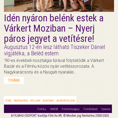
Idén nyáron belénk estek a
Várkert Moziban – Nyerj
páros jegyet a vetítésre!
Augusztus 12-én lesz látható Tiszeker Dániel
vígjátéka, a Beléd estem
’90-es évekbeli nosztalgia túrával folytatódik a Várkert
Bazár és a Filmhu közös nyári vetítéssorozata. A
Nagykarácsony és a Nyugati nyaralás…
TOVÁBB
STÁB
PARTNEREK
RÓLUNK
KONTAKT
ADATVÉDELEM
Filmhu
HMDB
FilmInHungary
Filmtörténet
Szakma
A FILMHU-CSOPORT kiadója Film.hu Kft. © Minden jog fenntartva 2000-2026