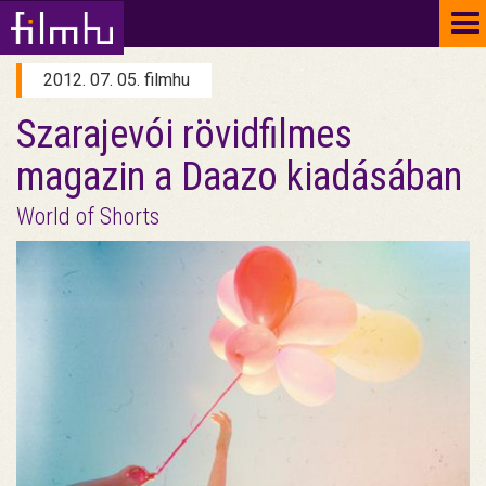
To
na
2012. 07. 05. filmhu
Szarajevói rövidfilmes
magazin a Daazo kiadásában
World of Shorts