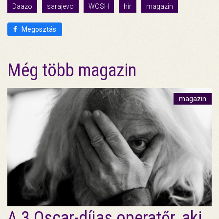
Daazo
sarajevo
WOSH
hír
magazin
Megosztás
Még több magazin
magazin
A 3 Oscar-díjas operatőr, aki