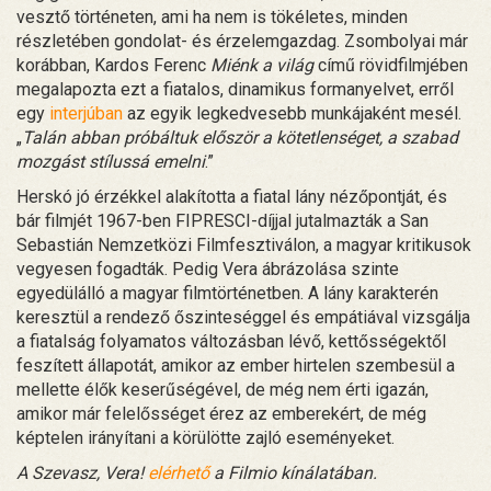
vesztő történeten, ami ha nem is tökéletes, minden
részletében gondolat- és érzelemgazdag. Zsombolyai már
korábban, Kardos Ferenc
Miénk a világ
című rövidfilmjében
megalapozta ezt a fiatalos, dinamikus formanyelvet, erről
egy
interjúban
az egyik legkedvesebb munkájaként mesél.
„
Talán abban próbáltuk először a kötetlenséget, a szabad
mozgást stílussá emelni
.”
Herskó jó érzékkel alakította a fiatal lány nézőpontját, és
bár filmjét 1967-ben FIPRESCI-díjjal jutalmazták a San
Sebastián Nemzetközi Filmfesztiválon, a magyar kritikusok
vegyesen fogadták. Pedig Vera ábrázolása szinte
egyedülálló a magyar filmtörténetben. A lány karakterén
keresztül a rendező őszinteséggel és empátiával vizsgálja
a fiatalság folyamatos változásban lévő, kettősségektől
feszített állapotát, amikor az ember hirtelen szembesül a
mellette élők keserűségével, de még nem érti igazán,
amikor már felelősséget érez az emberekért, de még
képtelen irányítani a körülötte zajló eseményeket.
A Szevasz, Vera!
elérhető
a Filmio kínálatában.