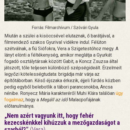
Forrás: Filmarchívum / Szóvári Gyula
Miután a szülei a kisöccsével elutaznak, ő barátjával, a
filmrendező szakos Gyurival vidékre indul. Félúton
szétválnak, a fiú Siófokra, Vera a Szigetestóhoz megy. A
lányt elönti a féltékenység, amikor meglátja a Gyurkát
fogadó osztálytársak között Gabit, a Koncz Zsuzsa által
játszott, tőle teljesen különböző szépségideált. Érzelmeit
legyőzi kötelességtudata: brigádja már várja az
építőtáborban. Késő éjszaka érkezik, éjjeli fürdés közben
pedig egyből belebotlik a tábori parancsnokba, Ancsa
nénibe. Ronyecz Mária karakteréről Muhi Klára találóan
úgy
fogalmaz
, hogy a
Megáll az idő
Malacpofájának
előtanulmánya.
„Nem azért vagyunk itt, hogy fehér
kezecskénkkel kihúzzuk a mezőgazdaságot a
szarból?”
(Vera)