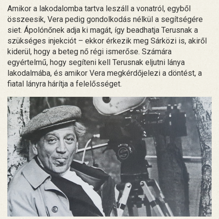
Amikor a lakodalomba tartva leszáll a vonatról, egyből
összeesik, Vera pedig gondolkodás nélkül a segítségére
siet. Ápolónőnek adja ki magát, így beadhatja Terusnak a
szükséges injekciót – ekkor érkezik meg Sárközi is, akiről
kiderül, hogy a beteg nő régi ismerőse. Számára
egyértelmű, hogy segíteni kell Terusnak eljutni lánya
lakodalmába, és amikor Vera megkérdőjelezi a döntést, a
fiatal lányra hárítja a felelősséget.