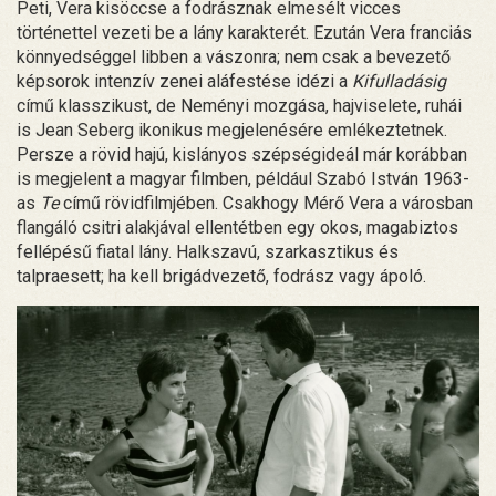
Peti, Vera kisöccse a fodrásznak elmesélt vicces
történettel vezeti be a lány karakterét. Ezután Vera franciás
könnyedséggel libben a vászonra; nem csak a bevezető
képsorok intenzív zenei aláfestése idézi a
Kifulladásig
című klasszikust, de Neményi mozgása, hajviselete, ruhái
is Jean Seberg ikonikus megjelenésére emlékeztetnek.
Persze a rövid hajú, kislányos szépségideál már korábban
is megjelent a magyar filmben, például Szabó István 1963-
as
Te
című rövidfilmjében. Csakhogy Mérő Vera a városban
flangáló csitri alakjával ellentétben egy okos, magabiztos
fellépésű fiatal lány. Halkszavú, szarkasztikus és
talpraesett; ha kell brigádvezető, fodrász vagy ápoló.