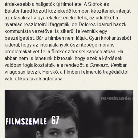
érdekesebb a hallgatók új filmötlete. A Siófok és
Balatonfüred között közlekedő kompon készítenek interjút
az utasokkal; a gyerekeket énekeltetik, az üdülőket a
nyaralás részleteiről faggatják, de Dolores Ibárruri baszk
kommunista vezetővel is sikerül felvenniük egy
beszélgetést. Bár a filmben nem látjuk, Gyuri kirohanásából
kiderül, hogy az interjúalanyok őszintesége morális
problémákat vet fel a filmkészítéssel kapcsolatban. Ha
abban nem is lehetünk biztosak, hogy ezek a kérdések
valóban foglalkoztatták-e a rendezőt, a
Szevasz, Verá
ban
világosan látszik Herskó, a filmben felmerülő tragédiáktól
való etikus távolságtartása.