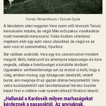
Forrás: Filmarchívum / Szóvári Gyula
A lakodalom utáni reggelen Vera szem elől téveszti Terust,
keresésére indulna, de végül Miki erőszakos viselkedése
miatt menekülni kényszerül. Futás közben véletlenül
majdnem elüti egy autó olasz utasokkal, de végül ez az
autó viszi el szerelméhez, Gyurihoz.
Bár valóban sodródik, Vera egy kis szerencsével mindent
megold. Aktív, határozott és amennyire képességei és kora
engedik, vállalja a felelősséget a körülötte lévőkért.
Ugyanakkor sérthetetlensége azt az érzést is kelti, hogy a
világ, amiben mozog, egy túlságosan idealizált, védett
burok, ami megóvja őt az igazán drámai helyzetektől. Vera
valós kockázatoktól való távoltartásával Herskó őszinte
képet fest a vidékre csak nyaralni érkező fővárosi lányról.
„Hallanád a Kardosék milyen marhaságokat
kérdeznek a pasasoktól. Az anyjuknak,