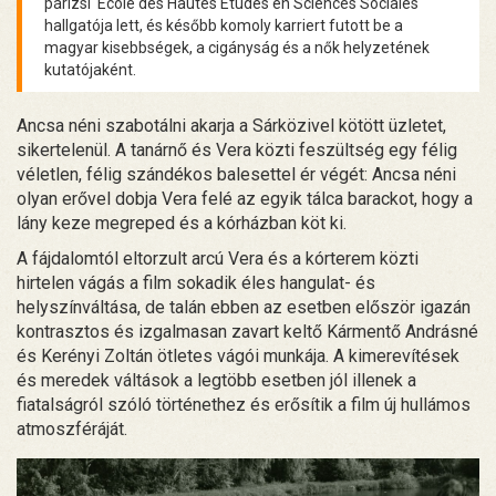
párizsi École des Hautes Études en Sciences Sociales
hallgatója lett, és később komoly karriert futott be a
magyar kisebbségek, a cigányság és a nők helyzetének
kutatójaként.
Ancsa néni szabotálni akarja a Sárközivel kötött üzletet,
sikertelenül. A tanárnő és Vera közti feszültség egy félig
véletlen, félig szándékos balesettel ér végét: Ancsa néni
olyan erővel dobja Vera felé az egyik tálca barackot, hogy a
lány keze megreped és a kórházban köt ki.
A fájdalomtól eltorzult arcú Vera és a kórterem közti
hirtelen vágás a film sokadik éles hangulat- és
helyszínváltása, de talán ebben az esetben először igazán
kontrasztos és izgalmasan zavart keltő Kármentő Andrásné
és Kerényi Zoltán ötletes vágói munkája. A kimerevítések
és meredek váltások a legtöbb esetben jól illenek a
fiatalságról szóló történethez és erősítik a film új hullámos
atmoszféráját.