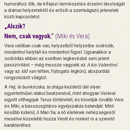
humorához illik, de kifejezi természetes érzelmi távolságát
a drámai helyzetektől és erősíti a szerteágazó jelenetek
közti kapcsolatot.
„Alszik?
Nem, csak vagyok.”
(Miki és Vera)
Vera valóban csak van, helyzetből helyzetbe sodródik,
mindenhol helytáll és mindenhol figyel. Ugyanakkor a
sodródás ebben az esetben legkevésbé sem jelent
passzivitást – még messze vagyunk az
A kis Valentinó
vagy az
Idő van
tétlen, fojtogató légkörű, abszurddá
rongyolódott világtól.
A
Hej, te bunkócska, te drága
kezdetű dal olyan
egyértelműen alakul beatzenévé, mint ahogyan Verával
együtt otthagyjuk Terus történetét, és követjük tovább Vera
és Miki, a basszusgitáros egyéjszakás kalandját. Mint
később kiderül, ő Mari fia; a nő életének nehézségeiről
mesélve közelebb hozza Verát és minket is a szerető
karakteréhez.