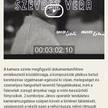
A kamera szinte megfigyelő dokumentumfilmre
emlékeztető kívülállósága, a kompozíciók játékos belső
keretezése izgalmasan egészül ki olyan, melegséget és
személyes hangvételt teremtő fényjátékokkal, mint a
falevelek zizegő árnyékai vagy a rolón beszűrődő
fénycsíkok. Zsombolyai János operatőr lendületes
kameramozgatása szépen követi a történet lüktetését,
végigvezeti a nézőt ezen a néhol kusza, néhol ritmusát