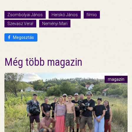
Zsombolyai János
Herskó János
filmio
Szevasz Vera!
Neményi Mari
Megosztás
Még több magazin
magazin