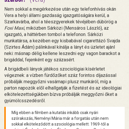
Nem sokkal a megérkezése után egy telefonhívás okán
Vera a helyi állami gazdaság igazgatóságára kerül, a
Szarkavárba, ahol a téeszgyerekek tévéjében dübörög a
Foxi Maxi
, miközben Sárközi (Mensáros László), az
igazgató, a háttérben tombol a telefonon. Sárközi
munkatársa, a kezében egy kisbabával cigarettázó Svajda
(Szirtes Ádám) pálinkával kínálja a lányt és üzletet ajánl
neki: másnap délig kellene leszedni egy vagon barackot a
brigáddal, fejenként egy százasért.
A brigádbeli lányok játékos szociológiai kísérletet
végeznek: a vízben fürdőzőket száz forintos díjazással
próbálják meggyőzni vasárnapi plusz munkáról, míg a
parton napozók elől elhallgatják a fizetést és az ideológiai
elkötelezettségükben bízva próbálják meggyőzni őket a
gyümölcsszedésről.
Míg ebben a filmben a kutatás inkább csak nyári
szórakozás, Neményi Mária már a forgatás után nem
sokkal elköteleződött a szociológia mellett. 1969-től a