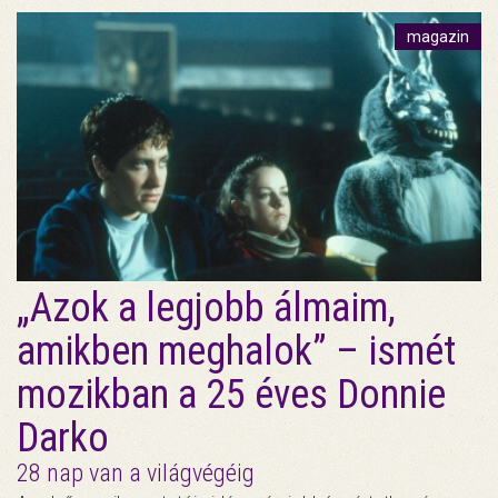
magazin
„Azok a legjobb álmaim,
amikben meghalok” – ismét
mozikban a 25 éves Donnie
Darko
28 nap van a világvégéig