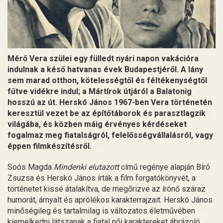
Mérő Vera szülei egy fülledt nyári napon vakációra
indulnak a késő hatvanas évek Budapestjéről. A lány
sem marad otthon, kötelességtől és féltékenységtől
fűtve vidékre indul; a Mártírok útjáról a Balatonig
hosszú az út. Herskó János 1967-ben Vera történetén
keresztül vezet be az építőtáborok és parasztlagzik
világába, és közben máig érvényes kérdéseket
fogalmaz meg fiatalságról, felelősségvállalásról, vagy
éppen filmkészítésről.
Soós Magda
Mindenki elutazott
című regénye alapján Bíró
Zsuzsa és Herskó János írták a film forgatókönyvét, a
történetet kissé átalakítva, de megőrizve az írónő száraz
humorát, árnyalt és aprólékos karakterrajzait. Herskó János
minőségileg és tartalmilag is változatos életművében
kiemelkedni látszanak a fiatal női karaktereket ábrázoló