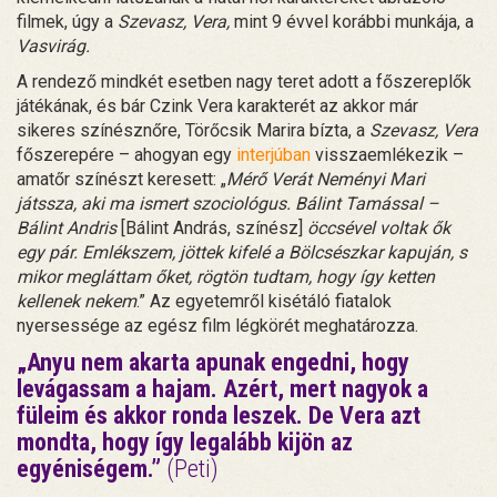
filmek, úgy a
Szevasz, Vera,
mint 9 évvel korábbi munkája, a
Vasvirág.
A rendező mindkét esetben nagy teret adott a főszereplők
játékának, és bár Czink Vera karakterét az akkor már
sikeres színésznőre, Törőcsik Marira bízta, a
Szevasz, Vera
főszerepére – ahogyan egy
interjúban
visszaemlékezik –
amatőr színészt keresett: „
Mérő Verát Neményi Mari
játssza, aki ma ismert szociológus. Bálint Tamással –
Bálint Andris
[Bálint András, színész]
öccsével voltak ők
egy pár. Emlékszem, jöttek kifelé a Bölcsészkar kapuján, s
mikor megláttam őket, rögtön tudtam, hogy így ketten
kellenek nekem
.” Az egyetemről kisétáló fiatalok
nyersessége az egész film légkörét meghatározza.
„Anyu nem akarta apunak engedni, hogy
levágassam a hajam. Azért, mert nagyok a
füleim és akkor ronda leszek. De Vera azt
mondta, hogy így legalább kijön az
egyéniségem.”
(Peti)