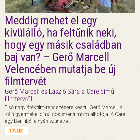
Meddig mehet el egy
kívülálló, ha feltűnik neki,
hogy egy másik családban
baj van? – Gerő Marcell
Velencében mutatja be új
filmtervét
Gerő Marcell és László Sára a Care című
filmtervről
Első nagyjátékfilm-rendezésére készül Gerő Marcell, a
Káin gyermekei című dokumentumfilm alkotója. A Care
egy Berlinből a nyári szünetre…
TOVÁBB