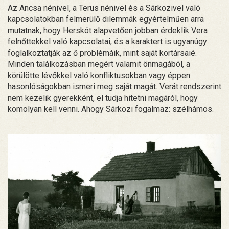
Az Ancsa nénivel, a Terus nénivel és a Sárközivel való
kapcsolatokban felmerülő dilemmák egyértelműen arra
mutatnak, hogy Herskót alapvetően jobban érdeklik Vera
felnőttekkel való kapcsolatai, és a karaktert is ugyanúgy
foglalkoztatják az ő problémáik, mint saját kortársaié.
Minden találkozásban megért valamit önmagából, a
körülötte lévőkkel való konfliktusokban vagy éppen
hasonlóságokban ismeri meg saját magát. Verát rendszerint
nem kezelik gyerekként, el tudja hitetni magáról, hogy
komolyan kell venni. Ahogy Sárközi fogalmaz: szélhámos.