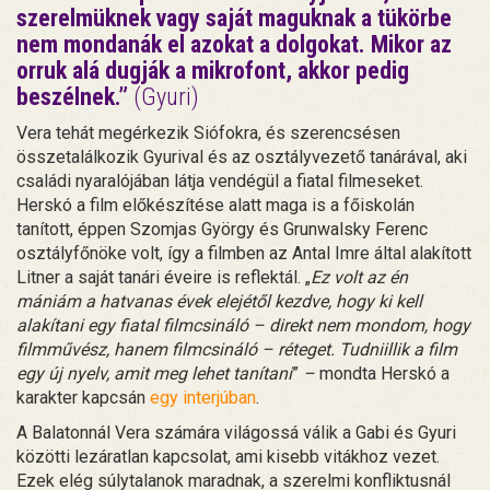
szerelmüknek vagy saját maguknak a tükörbe
nem mondanák el azokat a dolgokat. Mikor az
orruk alá dugják a mikrofont, akkor pedig
beszélnek.”
(Gyuri)
Vera tehát megérkezik Siófokra, és szerencsésen
összetalálkozik Gyurival és az osztályvezető tanárával, aki
családi nyaralójában látja vendégül a fiatal filmeseket.
Herskó a film előkészítése alatt maga is a főiskolán
tanított, éppen Szomjas György és Grunwalsky Ferenc
osztályfőnöke volt, így a filmben az Antal Imre által alakított
Litner a saját tanári éveire is reflektál. „
Ez volt az én
mániám a hatvanas évek elejétől kezdve, hogy ki kell
alakítani egy fiatal filmcsináló – direkt nem mondom, hogy
filmművész, hanem filmcsináló – réteget. Tudniillik a film
egy új nyelv, amit meg lehet tanítani
”
–
mondta Herskó a
karakter kapcsán
egy interjúban
.
A Balatonnál Vera számára világossá válik a Gabi és Gyuri
közötti lezáratlan kapcsolat, ami kisebb vitákhoz vezet.
Ezek elég súlytalanok maradnak, a szerelmi konfliktusnál