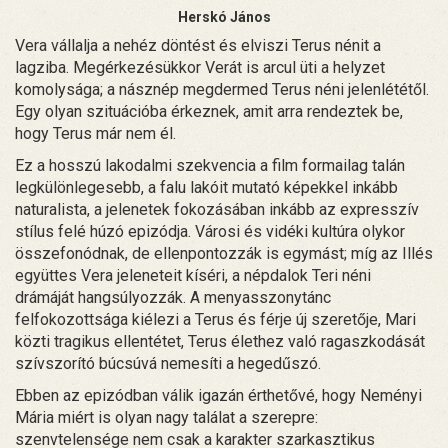
Herskó János
Vera vállalja a nehéz döntést és elviszi Terus nénit a
lagziba. Megérkezésükkor Verát is arcul üti a helyzet
komolysága; a násznép megdermed Terus néni jelenlététől.
Egy olyan szituációba érkeznek, amit arra rendeztek be,
hogy Terus már nem él.
Ez a hosszú lakodalmi szekvencia a film formailag talán
legkülönlegesebb, a falu lakóit mutató képekkel inkább
naturalista, a jelenetek fokozásában inkább az expresszív
stílus felé húzó epizódja. Városi és vidéki kultúra olykor
összefonódnak, de ellenpontozzák is egymást; míg az Illés
együttes Vera jeleneteit kíséri, a népdalok Teri néni
drámáját hangsúlyozzák. A menyasszonytánc
felfokozottsága kiélezi a Terus és férje új szeretője, Mari
közti tragikus ellentétet, Terus élethez való ragaszkodását
szívszorító búcsúvá nemesíti a hegedűszó.
Ebben az epizódban válik igazán érthetővé, hogy Neményi
Mária miért is olyan nagy találat a szerepre:
szenvtelensége nem csak a karakter szarkasztikus