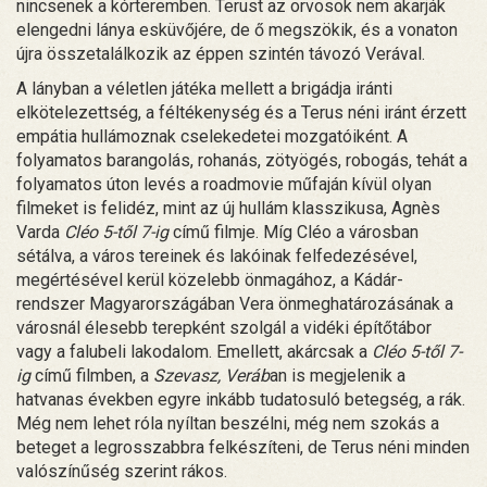
nincsenek a kórteremben. Terust az orvosok nem akarják
elengedni lánya esküvőjére, de ő megszökik, és a vonaton
újra összetalálkozik az éppen szintén távozó Verával.
A lányban a véletlen játéka mellett a brigádja iránti
elkötelezettség, a féltékenység és a Terus néni iránt érzett
empátia hullámoznak cselekedetei mozgatóiként. A
folyamatos barangolás, rohanás, zötyögés, robogás, tehát a
folyamatos úton levés a roadmovie műfaján kívül olyan
filmeket is felidéz, mint az új hullám klasszikusa, Agnès
Varda
Cléo 5-től 7-ig
című filmje. Míg Cléo a városban
sétálva, a város tereinek és lakóinak felfedezésével,
megértésével kerül közelebb önmagához, a Kádár-
rendszer Magyarországában Vera önmeghatározásának a
városnál élesebb terepként szolgál a vidéki építőtábor
vagy a falubeli lakodalom. Emellett, akárcsak a
Cléo 5-től 7-
ig
című filmben, a
Szevasz, Veráb
an is megjelenik a
hatvanas években egyre inkább tudatosuló betegség, a rák.
Még nem lehet róla nyíltan beszélni, még nem szokás a
beteget a legrosszabbra felkészíteni, de Terus néni minden
valószínűség szerint rákos.