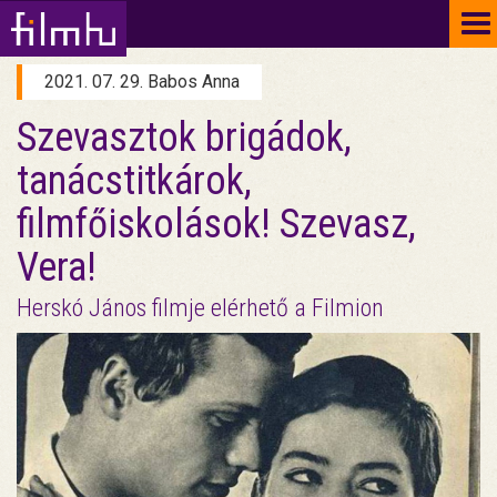
To
na
2021. 07. 29. Babos Anna
Szevasztok brigádok,
tanácstitkárok,
filmfőiskolások! Szevasz,
Vera!
Herskó János filmje elérhető a Filmion