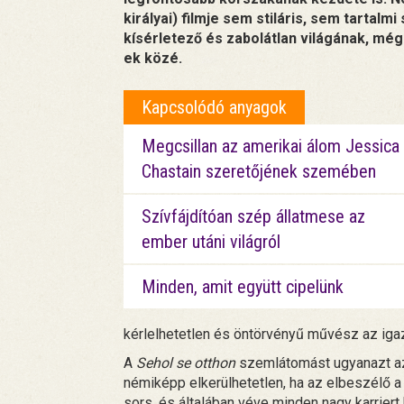
királyai) filmje sem stiláris, sem tarta
kísérletező és zabolátlan világának, mé
ek közé.
Kapcsolódó anyagok
Megcsillan az amerikai álom Jessica
Chastain szeretőjének szemében
Szívfájdítóan szép állatmese az
ember utáni világról
Minden, amit együtt cipelünk
kérlelhetetlen és öntörvényű művész az iga
A
Sehol se otthon
szemlátomást ugyanazt az í
némiképp elkerülhetetlen, ha az elbeszélő 
sors, és általában véve minden nagy karrier