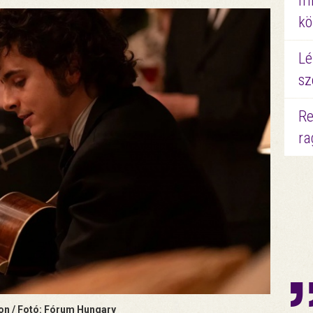
mi
kö
Lé
sz
Re
ra
hon / Fotó: Fórum Hungary