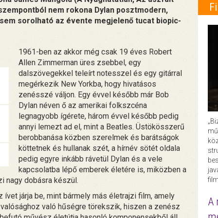
F
lmi szempontból nem rokona Dylan posztmodern,
gsem sorolható az évente megjelenő tucat biopic-
1961-ben az akkor még csak 19 éves Robert
Allen Zimmerman üres zsebbel, egy
dalszövegekkel teleírt notesszel és egy gitárral
megérkezik New Yorkba, hogy hivatásos
zenésszé váljon. Egy évvel később már Bob
Dylan néven ő az amerikai folkszcéna
legnagyobb ígérete, három évvel később pedig
„Bi
annyi lemezt ad el, mint a Beatles. Üstökösszerű
műk
berobbanása közben szerelmek és barátságok
köz
köttetnek és hullanak szét, a hírnév sötét oldala
str
pedig egyre inkább rávetül Dylan és a vele
bes
kapcsolatba lépő emberek életére is, miközben a
ja
fil
zi nagy dobásra készül.
vet járja be, mint bármely más életrajzi film, amely
A 
a valósághoz való hűségre törekszik, hiszen a zenész
me
t befutó művész életútja hasonló komponensekből áll