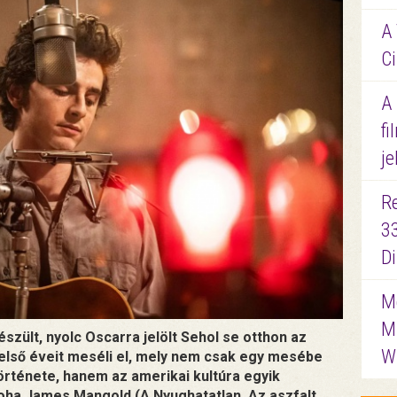
A 
Ci
A
fi
je
R
3
D
Me
M
zült, nyolc Oscarra jelölt Sehol se otthon az
W
első éveit meséli el, mely nem csak egy mesébe
története, hanem az amerikai kultúra egyik
oha James Mangold (A Nyughatatlan, Az aszfalt