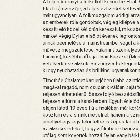
A teljes botrányba torkollott koncertre Elijah
Electric) szerzője, a teljes évtizedet ketté
már ugyanolyan. A folkmozgalom addigi arca e
az emberek róla gondoltak, végleg kilépve a
készíti elő közel két órán keresztül, miköz
minket végig Dylan első öt évének legfonto
annak beemelése a mainstreambe, végül a k
művész megszületése, valamint személyes k
Fanning), későbbi afférja Joan Baezzel (Mon
vetélkedéssé alakuló viszonya a folklegend
ki egy nyughatatlan és brilliáns, ugyanakkor
Timothée Chalamet karrierjében újabb szintlép
magával ragadó, nem csupán kiválóan sajátítot
teljesen érhetetlenül összefolyó beszédstí
teljesen eltűnni a karakterben. Együtt érlelő
elején látott 19 éves fiú a fináléban már k
kosztüm és a smink meséli el, hanem a szí
amellyel egy-egy tekintetbe is képes tarta
az alakítás értékét, hogy a filmben elhangzó
utólag sem keverték hozzá Dylan vagy bárki