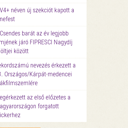
V4+ néven új szekciót kapott a
nefest
 Csendes barát az év legjobb
lmjének járó FIPRESCI Nagydíj
löltjei között
ekordszámú nevezés érkezett a
3. Országos/Kárpát-medencei
iákfilmszemlére
gérkezett az első előzetes a
agyarországon forgatott
ickerhez