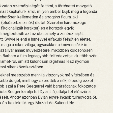
kzatos személyiségét feltárni, a történetet mozgató
st kaphatunk arról, milyen ember bújik meg a legenda
hetősen kellemetlen és arrogáns figura, aki
ők (elsősorban a nők) életét. Szerelmi háromszöge
fikcionalizált karakter) és a korszak egyik
egtestesíti azt az utat, amely a zenész saját,
 Sylvie jelenti a hírnévvel elfakuló felhőtlen életet,
maga a siker világa, ugyanakkor a konvencióké is.
„rászállva” annak művészetére, miközben kölcsönösen
a Barbaro a film legnagyobb felfedezettje, aki többször
halamet-ról, emiatt különösen izgalmas lesz nyomon
tani siker következtében.
ügyeknél messzebb menni a viszonyok mélyítésében és
ebb dolgot, minthogy szerették a nők, ő pedig ezzel
abb szál a Pete Seegerrel való barátságának fokozatos
sta Seeger karolja fel Dylant, ő juttatja fel először a
seit. Ahogy azonban Dylan egyre inkább túlragyogja őt,
 és tiszteletük egy Mozart és Salieri-féle