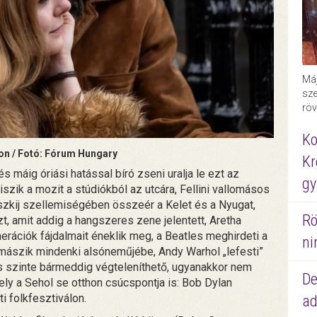
Máj
sze
röv
Ko
hon / Fotó: Fórum Hungary
Kr
máig óriási hatással bíró zseni uralja le ezt az
gy
iszik a mozit a stúdiókból az utcára, Fellini vallomásos
ovszkij szellemiségében összeér a Kelet és a Nyugat,
Rö
zt, amit addig a hangszeres zene jelentett, Aretha
rációk fájdalmait éneklik meg, a Beatles meghirdeti a
ni
emászik mindenki alsóneműjébe, Andy Warhol „lefesti”
ás szinte bármeddig végteleníthető, ugyanakkor nem
De
amely a Sehol se otthon csúcspontja is: Bob Dylan
i folkfesztiválon.
ad