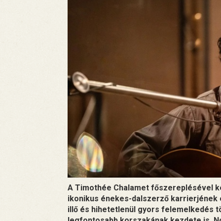
A Timothée Chalamet főszereplésével kés
ikonikus énekes-dalszerző karrierjének 
illő és hihetetlenül gyors felemelkedés 
legfontosabb korszakának kezdete is. N