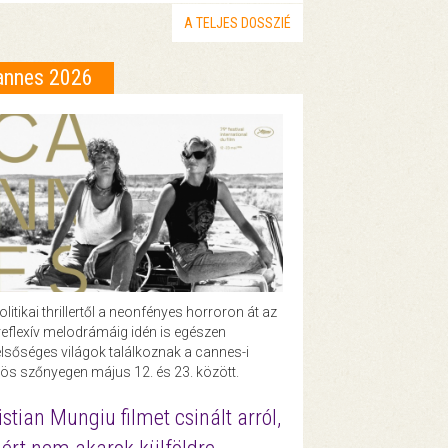
A TELJES DOSSZIÉ
annes 2026
olitikai thrillertől a neonfényes horroron át az
eflexív melodrámáig idén is egészen
lsőséges világok találkoznak a cannes-i
ös szőnyegen május 12. és 23. között.
istian Mungiu filmet csinált arról,