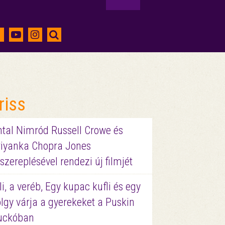
riss
ntal Nimród Russell Crowe és
riyanka Chopra Jones
szereplésével rendezi új filmjét
li, a veréb, Egy kupac kufli és egy
lgy várja a gyerekeket a Puskin
uckóban