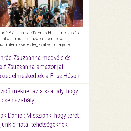
us 28-án indul a XIV. Friss Hús, ami szokás
rint az elmúlt év hazai és nemzetközi
idfilmtermésének legjavát vonultatja fel.
nrád Zsuzsanna medvéje és
eif Zsuzsanna amazonjai
őzedelmeskedtek a Friss Húson
vidfilmeknél az a szabály, hogy
ncsen szabály
ák Dániel: Missziónk, hogy teret
junk a fiatal tehetségeknek