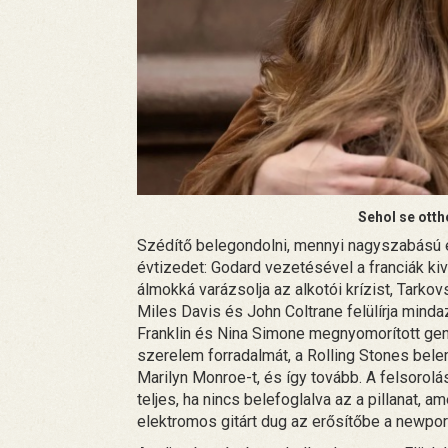
Sehol se ott
Szédítő belegondolni, mennyi nagyszabású és 
évtizedet: Godard vezetésével a franciák kiv
álmokká varázsolja az alkotói krízist, Tark
Miles Davis és John Coltrane felülírja minda
Franklin és Nina Simone megnyomorított gene
szerelem forradalmát, a Rolling Stones bel
Marilyn Monroe-t, és így tovább. A felsorol
teljes, ha nincs belefoglalva az a pillanat, 
elektromos gitárt dug az erősítőbe a newport