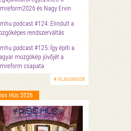
lmreform2026 és Nagy Ervin
lmhu podcast #124: Elindult a
zgóképes rendszerváltás
lmhu podcast #125: Így építi a
gyar mozgókép jövőjét a
lmreform csapata
A TELJES DOSSZIÉ
riss Hús 2026