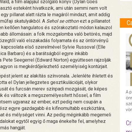
 Wald, a film alapjául szolgáló könyv (Dylan Goes
választó esteként hivatkozik, ami után semmi nem volt
gy pillanat alatt rázta le magáról mindazt, amit addig
 műfaji skatulyákból. A
Sehol se otthon
ezt a pillanatot
C
ben kellően hangulatos és szórakoztató módon kalauzol
sabb állomásain: a folk mozgalomba való betörés, majd
özegtől való elszakadás folyamata és az öntörvényű
apcsolata első szerelmével Sylvie Russoval (Elle
ica Barbaro) és a barátságból egyre inkább
a Pete Seegerrel (Edward Norton) együttesen rajzolják
 nagyon is megkérdőjelezhető személyiség kontúrjait.
ést jelent az alakítás színvonala. Jelenléte ihletett és
ta el Dylan jellegzetes gesztikulációját, olykor
lusát és furcsán merev színpadi mozgását, de képes
A p
dik és változik a megszemélyesített hőssel, a film
önr
orántsem ugyanaz az ember, ezt pedig nem csupán a
szé
nész egyre gazdagabb és kifinomultabb eszköztára,
vör
lmat és mélységet vinni. Az pedig méginkább megemeli
 dalokat egytől egyig ő maga énekelte fel, amelyhez
Cr
 más hangját.