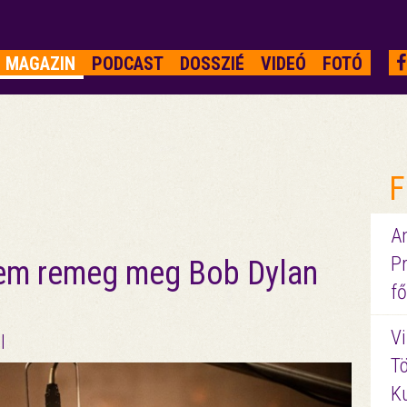
MAGAZIN
PODCAST
DOSSZIÉ
VIDEÓ
FOTÓ
F
A
P
em remeg meg Bob Dylan
fő
Vi
l
Tö
K