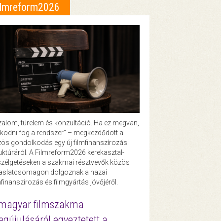
ilmreform2026
zalom, türelem és konzultáció. Ha ez megvan,
ödni fog a rendszer” – megkezdődött a
ös gondolkodás egy új filmfinanszírozási
uktúráról. A Filmreform2026 kerekasztal-
zélgetéseken a szakmai résztvevők közös
vaslatcsomagon dolgoznak a hazai
mfinanszírozás és filmgyártás jövőjéről.
magyar filmszakma
gújulásáról egyeztetett a