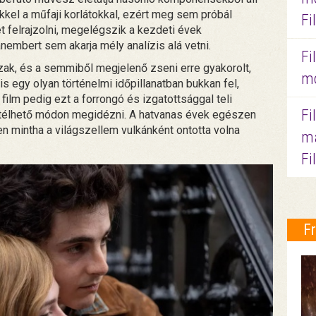
kel a műfaji korlátokkal, ezért meg sem próbál
Fi
et felrajzolni, megelégszik a kezdeti évek
nembert sem akarja mély analízis alá vetni.
Fi
ak, és a semmiből megjelenő zseni erre gyakorolt,
mo
s egy olyan történelmi időpillanatban bukkan fel,
a film pedig ezt a forrongó és izgatottsággal teli
Fi
átélhető módon megidézni. A hatvanas évek egészen
n mintha a világszellem vulkánként ontotta volna
ma
Fi
F