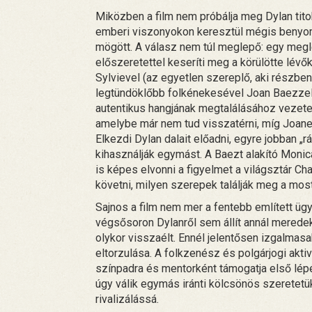
Miközben a film nem próbálja meg Dylan tito
emberi viszonyokon keresztül mégis benyomá
mögött. A válasz nem túl meglepő: egy megle
előszeretettel keseríti meg a körülötte lév
Sylvievel (az egyetlen szereplő, aki részben 
legtündöklőbb folkénekesével Joan Baezzel m
autentikus hangjának megtalálásához vezetett.
amelybe már nem tud visszatérni, míg Joane 
Elkezdi Dylan dalait előadni, egyre jobban 
kihasználják egymást. A Baezt alakító Monic
is képes elvonni a figyelmet a világsztár C
követni, milyen szerepek találják meg a mos
Sajnos a film nem mer a fentebb említett 
végsősoron Dylanről sem állít annál meredek
olykor visszaélt. Ennél jelentősen izgalmas
eltorzulása. A folkzenész és polgárjogi aktivi
színpadra és mentorként támogatja első lépé
úgy válik egymás iránti kölcsönös szeretetük
rivalizálássá.