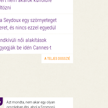
ért nem akarok külföldre
ltözni
a Seydoux egy szörnyeteget
eret, és nincs ezzel egyedül
ndkívüli női alakítások
gyogják be idén Cannes-t
A TELJES DOSSZIÉ
Azt mondta, nem akar egy olyan
országban élni, ahol a Szomorú