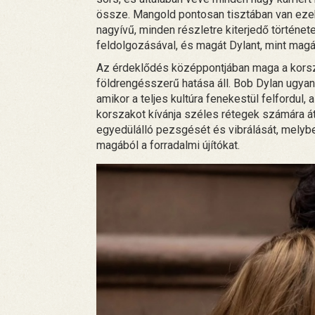
össze. Mangold pontosan tisztában van ezek
nagyívű, minden részletre kiterjedő történet
feldolgozásával, és magát Dylant, mint magá
Az érdeklődés középpontjában maga a korsz
földrengésszerű hatása áll. Bob Dylan ugyani
amikor a teljes kultúra fenekestül felfordul, 
korszakot kívánja széles rétegek számára 
egyedülálló pezsgését és vibrálását, melybe
magából a forradalmi újítókat.