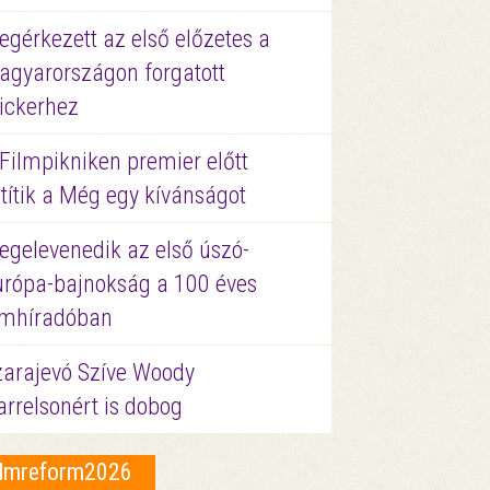
gérkezett az első előzetes a
agyarországon forgatott
ickerhez
Filmpikniken premier előtt
títik a Még egy kívánságot
egelevenedik az első úszó-
urópa-bajnokság a 100 éves
ilmhíradóban
zarajevó Szíve Woody
rrelsonért is dobog
ilmreform2026