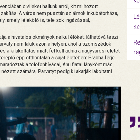
kö
venciában civileket hallunk arról, kit mi hozott
szakítás. A város nem pusztán az álmok inkubátorháza,
Lé
, amely lélekölő is, tele sok ingázással,
sz
atja a hivatalos okmányok nélkül élőket, láthatóvá teszi
Re
Parvaty nem lakik azon a helyen, ahol a szomszédok
s a kilakoltatás miatt fel kell adnia a nagyvárosi életet
ra
ereplő épp otthontalan a saját életében: Prabha férje
radoztak a telefonhívásai, Anu fiatal lányként más
 kinézett számára, Parvatyt pedig ki akarják lakoltatni