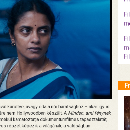
Fi
mo
Fi
ma
Fi
F
al karöltve, avagy óda a női barátsághoz – akár így is
csére nem Hollywoodban készült. A
Minden, ami fénynek
emekül kamatoztatja dokumentumfilmes tapasztalatát,
rves részét képezik a világának, a valóságban