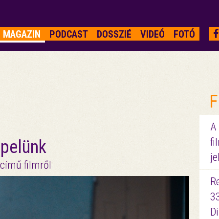
MAGAZIN
PODCAST
DOSSZIÉ
VIDEÓ
FOTÓ
F
A
fi
ipelünk
je
 című filmről
R
3
D