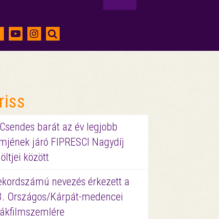
riss
 Csendes barát az év legjobb
lmjének járó FIPRESCI Nagydíj
löltjei között
ekordszámú nevezés érkezett a
3. Országos/Kárpát-medencei
iákfilmszemlére