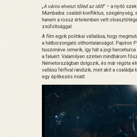
„
A város elveszi tőled az időt
” – a nyitó szek
Mumbaiba: családi konfliktus, szegénység, 
hanem a rossz értelemben vett olvasztótégely
zsúfoltsággal.
A film egyik politikai vállalása, hogy megmut
a hátborzongató otthontalanságot. Papíron 
huszonéve ismerik, így hát a jogi hercehurca é
a faluért. Valamilyen szinten mindhárom fősz
Németországban dolgozik, és már régóta elma
vallású férfival randizik, mint akit a családja
egy építkezés miatt.