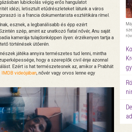
gázásban lubickolás végig erős hangulatot
ét idézi, letisztult etűdrészleteket látunk a város
goraszó is a francia dokumentarista esztétikára rímel.
Máj
lnak, esznek, a legbanálisabb és épp ezért
sze
intén szép, amint az unatkozó fiatal nővér, Anu saját
röv
dia kamerája tulajdonképpen ilyen: érzékenyen tartja a
ktető történések ütőerén.
Ko
ínészek játéka annyira természetes tud lenni, mintha
Kr
zuperképessége, hogy a szereplők civil énje azonnal
álást. Ezért is hat természetesnek az, amikor a Prabhát
gy
z
IMDB videójában
, nővér vagy orvos lenne egy
Rö
ni
De
ad