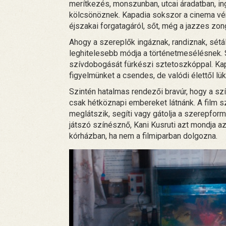
merítkezés, monszunban, utcai áradatban, in
kölcsönöznek. Kapadia sokszor a cinema vérit
éjszakai forgatagáról, sőt, még a jazzes zon
Ahogy a szereplők ingáznak, randiznak, sétá
leghitelesebb módja a történetmesélésnek. Sz
szívdobogását fürkészi sztetoszkóppal. Kapa
figyelmünket a csendes, de valódi élettől lü
Szintén hatalmas rendezői bravúr, hogy a sz
csak hétköznapi embereket látnánk. A film s
meglátszik, segíti vagy gátolja a szerepform
játszó színésznő, Kani Kusruti azt mondja a
kórházban, ha nem a filmiparban dolgozna.