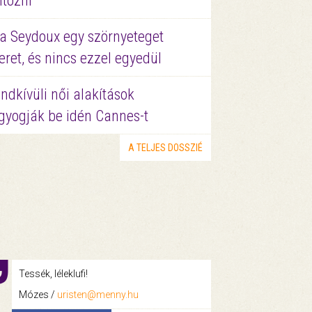
ltözni
a Seydoux egy szörnyeteget
eret, és nincs ezzel egyedül
ndkívüli női alakítások
gyogják be idén Cannes-t
A TELJES DOSSZIÉ
Tessék, léleklufi!
Mózes /
uristen@menny.hu