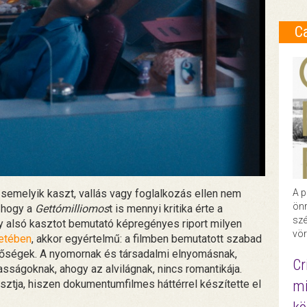
C
m semelyik kaszt, vallás vagy foglalkozás ellen nem
A p
önr
, hogy a
Gettómilliomos
t is mennyi kritika érte a
szé
 alsó kasztot bemutató képregényes riport milyen
vör
setében
, akkor egyértelmű: a filmben bemutatott szabad
tőségek. A nyomornak és társadalmi elnyomásnak,
Cr
sságoknak, ahogy az alvilágnak, nincs romantikája.
sztja, hiszen dokumentumfilmes háttérrel készítette el
mi