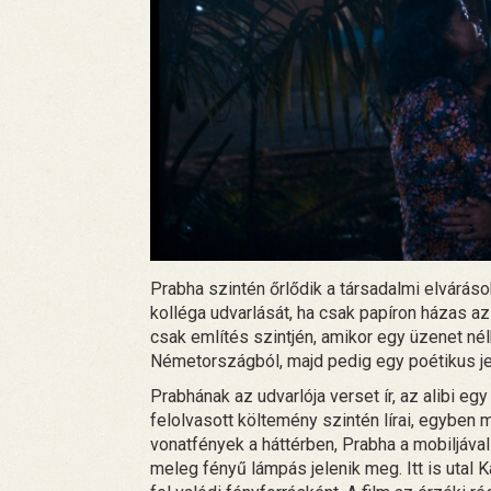
Prabha szintén őrlődik a társadalmi elváráso
kolléga udvarlását, ha csak papíron házas a
csak említés szintjén, amikor egy üzenet né
Németországból, majd pedig egy poétikus jel
Prabhának az udvarlója verset ír, az alibi eg
felolvasott költemény szintén lírai, egyben me
vonatfények a háttérben, Prabha a mobiljával 
meleg fényű lámpás jelenik meg. Itt is utal