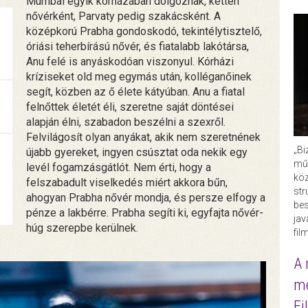
Mumbai egyik kórházában dolgoznak, ketten
nővérként, Parvaty pedig szakácsként. A
középkorú Prabha gondoskodó, tekintélytisztelő,
óriási teherbírású nővér, és fiatalabb lakótársa,
Anu felé is anyáskodóan viszonyul. Kórházi
kríziseket old meg egymás után, kolléganőinek
segít, közben az ő élete kátyúban. Anu a fiatal
felnőttek életét éli, szeretne saját döntései
alapján élni, szabadon beszélni a szexről.
Felvilágosít olyan anyákat, akik nem szeretnének
„Bi
újabb gyereket, ingyen csúsztat oda nekik egy
műk
levél fogamzásgátlót. Nem érti, hogy a
köz
felszabadult viselkedés miért akkora bűn,
str
ahogyan Prabha nővér mondja, és persze elfogy a
bes
pénze a lakbérre. Prabha segíti ki, egyfajta nővér-
ja
húg szerepbe kerülnek.
fil
A 
me
Fi