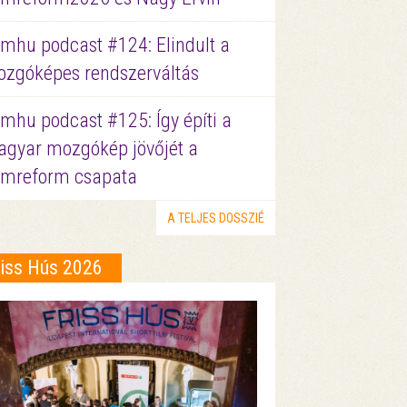
lmhu podcast #124: Elindult a
zgóképes rendszerváltás
lmhu podcast #125: Így építi a
gyar mozgókép jövőjét a
lmreform csapata
A TELJES DOSSZIÉ
riss Hús 2026