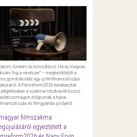
zalom, türelem és konzultáció. Ha ez megvan,
ödni fog a rendszer” – megkezdődött a
ös gondolkodás egy új filmfinanszírozási
uktúráról. A Filmreform2026 kerekasztal-
zélgetéseken a szakmai résztvevők közös
vaslatcsomagon dolgoznak a hazai
mfinanszírozás és filmgyártás jövőjéről.
magyar filmszakma
gújulásáról egyeztetett a
lmreform2026 és Nagy Ervin