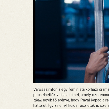
Városszimfónia egy feminista kórházi drámáv
pitchelhették volna a filmet, amely szeren
tűnik
egyik fő erénye, hogy Payal Kapadia r
hátterét. Így a nem-fikciós részletek is sze