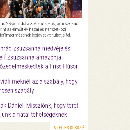
us 28-án indul a XIV. Friss Hús, ami szokás
rint az elmúlt év hazai és nemzetközi
idfilmtermésének legjavát vonultatja fel.
nrád Zsuzsanna medvéje és
eif Zsuzsanna amazonjai
őzedelmeskedtek a Friss Húson
vidfilmeknél az a szabály, hogy
ncsen szabály
ák Dániel: Missziónk, hogy teret
junk a fiatal tehetségeknek
A TELJES DOSSZIÉ