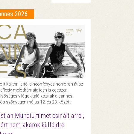
annes 2026
olitikai thrillertől a neonfényes horroron át az
eflexív melodrámáig idén is egészen
lsőséges világok találkoznak a cannes-i
ös szőnyegen május 12. és 23. között.
istian Mungiu filmet csinált arról,
ért nem akarok külföldre