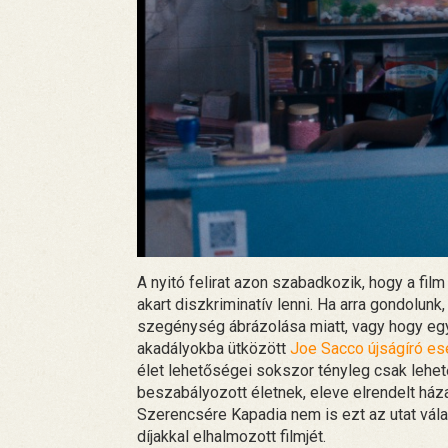
A nyitó felirat azon szabadkozik, hogy a fil
akart diszkriminatív lenni. Ha arra gondolunk
szegénység ábrázolása miatt, vagy hogy egy
akadályokba ütközött
Joe Sacco újságíró e
élet lehetőségei sokszor tényleg csak lehe
beszabályozott életnek, eleve elrendelt háza
Szerencsére Kapadia nem is ezt az utat vála
díjakkal elhalmozott filmjét.