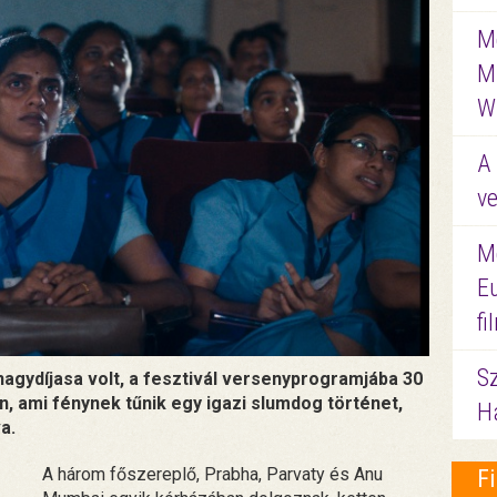
Me
M
W
A 
ve
M
E
f
S
nagydíjasa volt, a fesztivál versenyprogramjába 30
den, ami fénynek tűnik egy igazi slumdog történet,
Ha
a.
A három főszereplő, Prabha, Parvaty és Anu
F