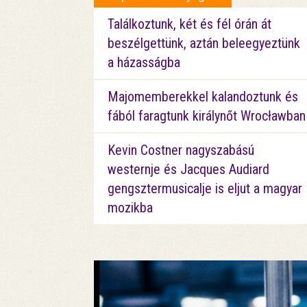
Találkoztunk, két és fél órán át
beszélgettünk, aztán beleegyeztünk
a házasságba
Majomemberekkel kalandoztunk és
fából faragtunk királynőt Wrocławban
Kevin Costner nagyszabású
westernje és Jacques Audiard
gengsztermusicalje is eljut a magyar
mozikba