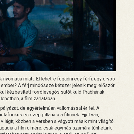
k nyomása miatt. El lehet-e fogadni egy férfi, egy orvos
z ember? A férj mindössze kétszer jelenik meg: először
lkül kézbesített forrólevegős sütőt küld Prabhának
enetben, a film zárlatában.
y pályázat, de egyértelműen vallomással ér fel. A
taforikus és szép pillanata a filmnek. Éjjel van,
világít, közben a versben a vágyott másik mint világító,
 Kapadia a film címére: csak egymás számára tűnhetünk