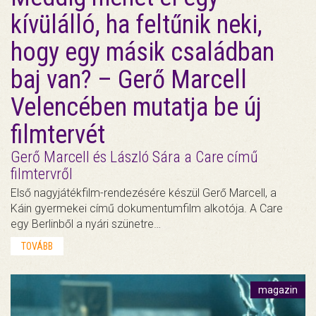
kívülálló, ha feltűnik neki,
hogy egy másik családban
baj van? – Gerő Marcell
Velencében mutatja be új
filmtervét
Gerő Marcell és László Sára a Care című
filmtervről
Első nagyjátékfilm-rendezésére készül Gerő Marcell, a
Káin gyermekei című dokumentumfilm alkotója. A Care
egy Berlinből a nyári szünetre…
TOVÁBB
magazin