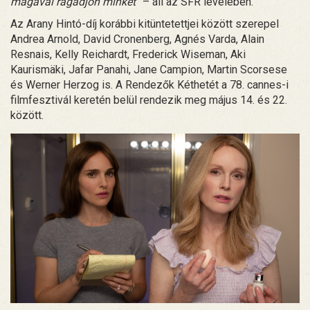
magával ragadjon minket”
– áll az SFR levelében.
Az Arany Hintó-díj korábbi kitüntetettjei között szerepel
Andrea Arnold, David Cronenberg, Agnés Varda, Alain
Resnais, Kelly Reichardt, Frederick Wiseman, Aki
Kaurismäki, Jafar Panahi, Jane Campion, Martin Scorsese
és Werner Herzog is. A Rendezők Kéthetét a 78. cannes-i
filmfesztivál keretén belül rendezik meg május 14. és 22.
között.