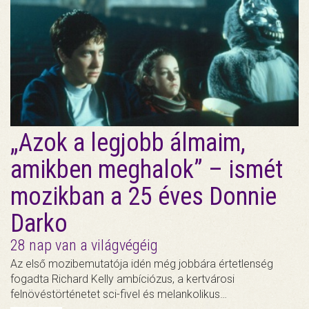
„Azok a legjobb álmaim,
amikben meghalok” – ismét
mozikban a 25 éves Donnie
Darko
28 nap van a világvégéig
Az első mozibemutatója idén még jobbára értetlenség
fogadta Richard Kelly ambíciózus, a kertvárosi
felnövéstörténetet sci-fivel és melankolikus…