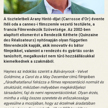
A tiszteletbeli Arany Hintó-díjat (Carrosse d'Or) évente
ítéli oda a cannes-i filmszemle vezető testülete, a
francia Filmrendezők Szövetsége. Az 2002-ben
alapított elismerést a Rendezők Kéthete (Quinzaine
des Réalisateurs) nyitónapján olyan független
filmrendezők kapják, akik innovatív és bátor
filmjeikkel, valamint a rendezés és gyártás során
tanúsított, megalkuvást nem tűrő hozzáállásukkal
kiemelkednek a szakmából.
Haynes az indoklás szerint a
Bálványrock - Velvet
Goldmine, a Carol és a May December
című filmjeiben
„fáradhatatlanul felrázza a filmes reprezentáció normáit és
struktúráit, miközben mélyebben megkérdőjelezi
társadalmi, faji és nemi reprezentációinkat. Olyan érzés,
mintha a világ összes szeretete és erőszakossága
egyesülne a mozijában, hogy az érzelmek áradatában