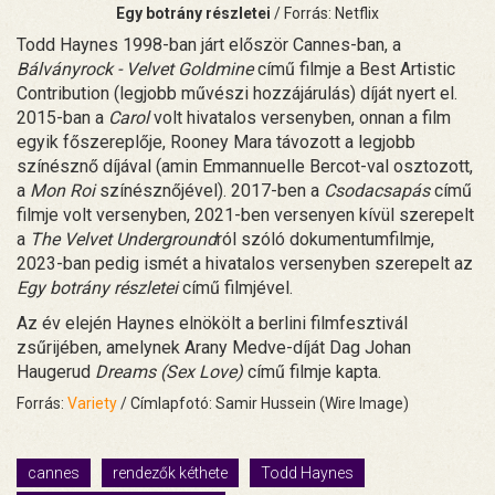
Egy botrány részletei
/ Forrás: Netflix
Todd Haynes 1998-ban járt először Cannes-ban, a
Bálványrock - Velvet Goldmine
című filmje a Best Artistic
Contribution (legjobb művészi hozzájárulás) díját nyert el.
2015-ban a
Carol
volt hivatalos versenyben, onnan a film
egyik főszereplője, Rooney Mara távozott a legjobb
színésznő díjával (amin Emmannuelle Bercot-val osztozott,
a
Mon Roi
színésznőjével). 2017-ben a
Csodacsapás
című
filmje volt versenyben, 2021-ben versenyen kívül szerepelt
a
The Velvet Underground
ról szóló dokumentumfilmje,
2023-ban pedig ismét a hivatalos versenyben szerepelt az
Egy botrány részletei
című filmjével.
Az év elején Haynes elnökölt a berlini filmfesztivál
zsűrijében, amelynek Arany Medve-díját Dag Johan
Haugerud
Dreams (Sex Love)
című filmje kapta.
Forrás:
Variety
/ Címlapfotó: Samir Hussein (Wire Image)
cannes
rendezők kéthete
Todd Haynes