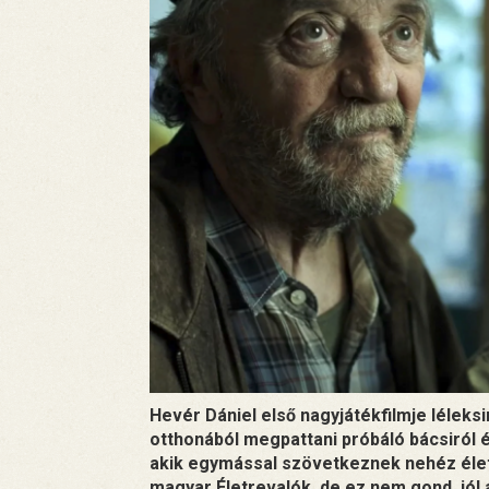
Hevér Dániel első nagyjátékfilmje léleks
otthonából megpattani próbáló bácsiról és
akik egymással szövetkeznek nehéz élet
magyar Életrevalók, de ez nem gond, jól á