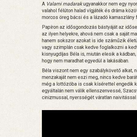
A
Valami madarak
ugyanakkor nem egy nyom
valahol félúton halad vígjáték és dráma közö
morcos öreg bácsi és a lázadó kamaszlány f
Papíron az idősgondozás bástyáját az idősek
az ilyen helyekre, ahová nem csak a saját ma
hanem sokszor azokat is ide száműzik életük
vagy szimplán csak kedve foglalkozni a kedv
kisnyugdíjas Béla is, miután elesik a kádban
hogy nem maradhat egyedül a lakásában.
Béla viszont nem egy szabálykövető alkat, n
menzakaját nem eszi meg, nincs kedve barátk
még a lottózóba is csak kísérettel engedik k
egyáltalán nem válik ellenszenvessé, Szacsv
cinizmussal, nyersségét váratlan naivitással