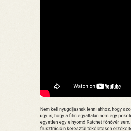
Nem kell nyugdíjasnak lenni ahhoz, hogy azo
úgy is, hogy a film egyáltalán nem egy pokoli
egyetlen egy elnyomó Ratchet főnővér sem, 
frusztrációin keresztül tökéletesen érzékelt