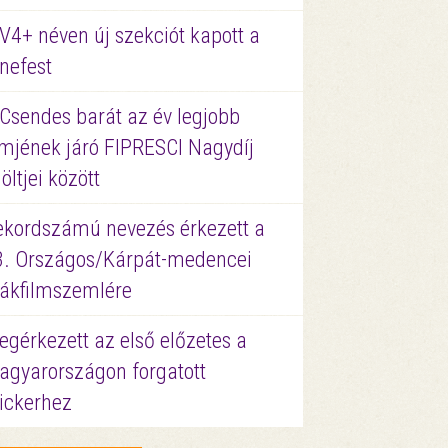
V4+ néven új szekciót kapott a
nefest
 Csendes barát az év legjobb
lmjének járó FIPRESCI Nagydíj
löltjei között
ekordszámú nevezés érkezett a
3. Országos/Kárpát-medencei
iákfilmszemlére
gérkezett az első előzetes a
agyarországon forgatott
ickerhez