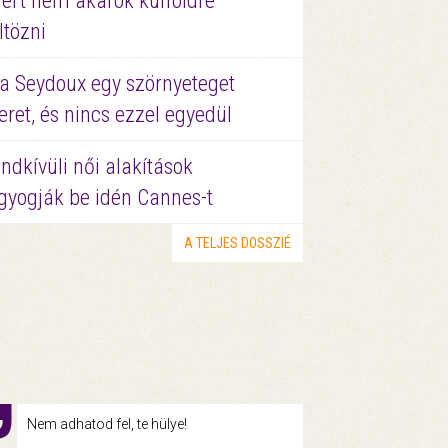
ért nem akarok külföldre
ltözni
a Seydoux egy szörnyeteget
eret, és nincs ezzel egyedül
ndkívüli női alakítások
gyogják be idén Cannes-t
A TELJES DOSSZIÉ
Nem adhatod fel, te hülye!