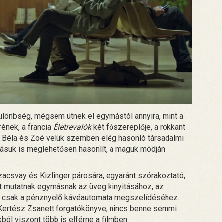
különbség, mégsem ütnek el egymástól annyira, mint a
rének, a francia
Életrevalók
két főszereplője, a rokkant
a. Béla és Zoé velük szemben elég hasonló társadalmi
lásuk is meglehetősen hasonlít, a maguk módján
Szacsvay és Kizlinger párosára, egyaránt szórakoztató,
et mutatnak egymásnak az üveg kinyitásához, az
 csak a pénznyelő kávéautomata megszelídéséhez.
i Kertész Zsanett forgatókönyve, nincs benne semmi
ból viszont több is elférne a filmben.