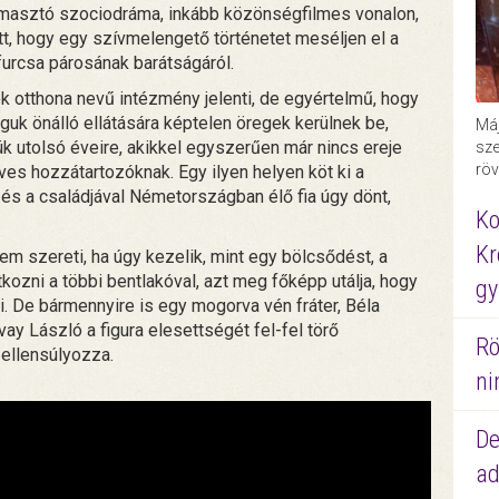
asztó szociodráma, inkább közönségfilmes vonalon,
tt, hogy egy szívmelengető történetet meséljen el a
urcsa párosának barátságáról.
 otthona nevű intézmény jelenti, de egyértelmű, hogy
guk önálló ellátására képtelen öregek kerülnek be,
Máj
 utolsó éveire, akikkel egyszerűen már nincs ereje
sze
röv
es hozzátartozóknak. Egy ilyen helyen köt ki a
, és a családjával Németországban élő fia úgy dönt,
Ko
Kr
em szereti, ha úgy kezelik, mint egy bölcsődést, a
ozni a többi bentlakóval, azt meg főképp utálja, hogy
gy
i. De bármennyire is egy mogorva vén fráter, Béla
ay László a figura elesettségét fel-fel törő
Rö
 ellensúlyozza.
ni
De
ad