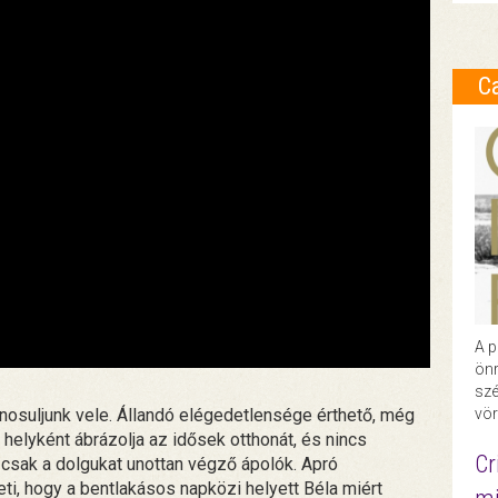
C
A p
önr
szé
nosuljunk vele. Állandó elégedetlensége érthető, még
vör
 helyként ábrázolja az idősek otthonát, és nincs
Cr
csak a dolgukat unottan végző ápolók. Apró
eti, hogy a bentlakásos napközi helyett Béla miért