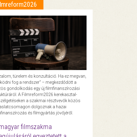
ilmreform2026
zalom, türelem és konzultáció. Ha ez megvan,
ödni fog a rendszer” – megkezdődött a
ös gondolkodás egy új filmfinanszírozási
uktúráról. A Filmreform2026 kerekasztal-
zélgetéseken a szakmai résztvevők közös
vaslatcsomagon dolgoznak a hazai
mfinanszírozás és filmgyártás jövőjéről.
magyar filmszakma
gújulásáról egyeztetett a