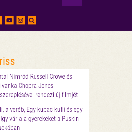
riss
ntal Nimród Russell Crowe és
riyanka Chopra Jones
szereplésével rendezi új filmjét
li, a veréb, Egy kupac kufli és egy
lgy várja a gyerekeket a Puskin
uckóban