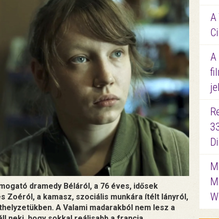
A 
Ci
A
fi
je
R
3
D
Me
M
imogató dramedy Béláról, a 76 éves, idősek
W
 Zoéról, a kamasz, szociális munkára ítélt lányról,
helyzetükben. A Valami madarakból nem lesz a
ll neki, hogy sokkal reálisabb a francia