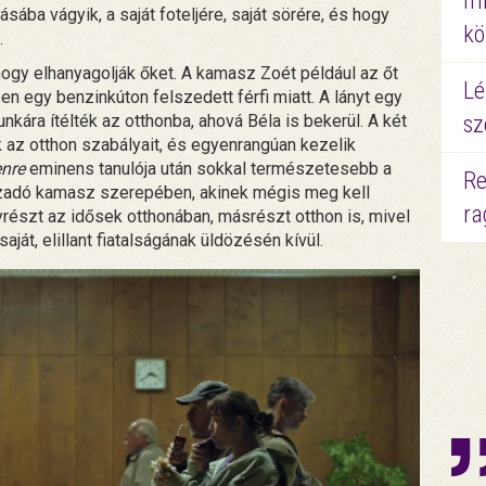
mi
ába vágyik, a saját foteljére, saját sörére, és hogy
kö
.
gy elhanyagolják őket. A kamasz Zoét például az őt
Lé
n egy benzinkúton felszedett férfi miatt. A lányt egy
kára ítélték az otthonba, ahová Béla is bekerül. A két
sz
k az otthon szabályait, és egyenrangúan kezelik
nre
eminens tanulója után sokkal természetesebb a
Re
 lázadó kamasz szerepében, akinek mégis meg kell
ra
yrészt az idősek otthonában, másrészt otthon is, mivel
ját, elillant fiatalságának üldözésén kívül.