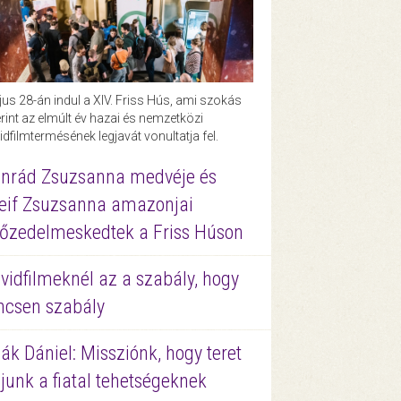
us 28-án indul a XIV. Friss Hús, ami szokás
rint az elmúlt év hazai és nemzetközi
idfilmtermésének legjavát vonultatja fel.
nrád Zsuzsanna medvéje és
eif Zsuzsanna amazonjai
őzedelmeskedtek a Friss Húson
vidfilmeknél az a szabály, hogy
ncsen szabály
ák Dániel: Missziónk, hogy teret
junk a fiatal tehetségeknek