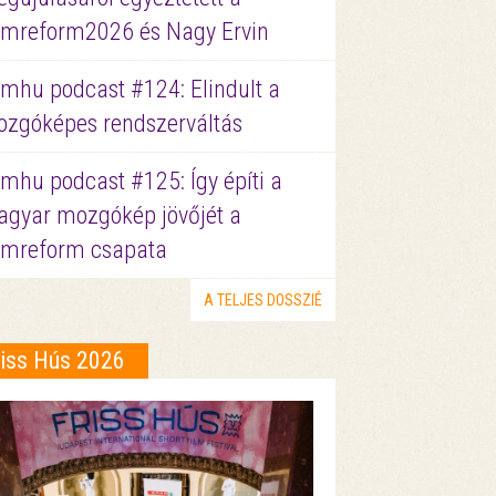
lmreform2026 és Nagy Ervin
lmhu podcast #124: Elindult a
zgóképes rendszerváltás
lmhu podcast #125: Így építi a
gyar mozgókép jövőjét a
lmreform csapata
A TELJES DOSSZIÉ
riss Hús 2026