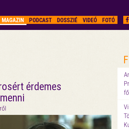
MAGAZIN
PODCAST
DOSSZIÉ
VIDEÓ
FOTÓ
F
A
P
árosért érdemes
fő
 menni
Vi
ről
Tö
K