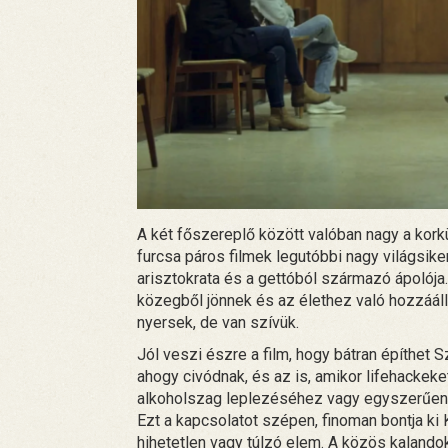
A két főszereplő között valóban nagy a kor
furcsa páros filmek legutóbbi nagy világsike
arisztokrata és a gettóból származó ápolój
közegből jönnek és az élethez való hozzáál
nyersek, de van szívük.
Jól veszi észre a film, hogy bátran építhet 
ahogy civódnak, és az is, amikor lifehackek
alkoholszag leplezéséhez vagy egyszerűen
Ezt a kapcsolatot szépen, finoman bontja k
hihetetlen vagy túlzó elem. A közös kalandok