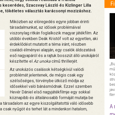
F
 keserédes, Szacsvay László és Kizlinger Lilla
ne, tökéletes választás karácsonyi mozizáshoz.
Miközben az elöregedés egyre jobban érinti
társadalmunkat, az idősek problémáival
viszonylag ritkán foglalkozik magyar játékfilm. Az
utóbbi években Deák Kristóf volt az egyetlen, aki
érdeklődést mutatott a téma iránt, részben
családi élményei alapján, egy csalók áldozatává
eső nagyapáról és a rajtuk bosszút álló unokájáról
készítette el
Az unoka
című thrillerjét.
„Bi
műk
Az unokázós csalások kétségkívül valódi
köz
problémát jelentenek, de mégis csak egy
str
szélsőséges, törvénybe ütköző módja az
bes
idősekkel való bánásmódnak. Ezzel szemben
ja
Hevér Dániel első nagyjátékfilmje egy sokkal
fil
köznapibb és általánosabb formáját mutatja be
 a társadalom az egyre kiszolgáltatottá váló idősebb
A 
ra csak nyűgöt és terhet lát a mindenkori hatalom,
me