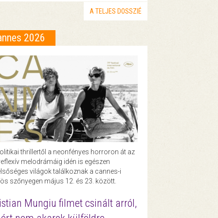
A TELJES DOSSZIÉ
annes 2026
olitikai thrillertől a neonfényes horroron át az
eflexív melodrámáig idén is egészen
lsőséges világok találkoznak a cannes-i
ös szőnyegen május 12. és 23. között.
istian Mungiu filmet csinált arról,