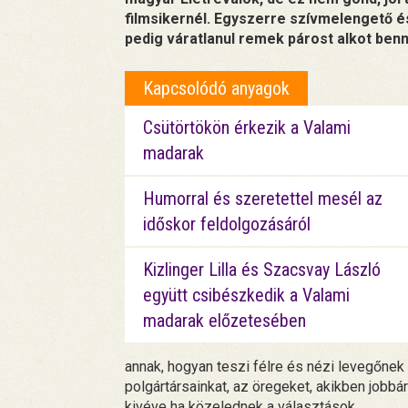
filmsikernél. Egyszerre szívmelengető és
pedig váratlanul remek párost alkot ben
Kapcsolódó anyagok
Csütörtökön érkezik a Valami
madarak
Humorral és szeretettel mesél az
időskor feldolgozásáról
Kizlinger Lilla és Szacsvay László
együtt csibészkedik a Valami
madarak előzetesében
annak, hogyan teszi félre és nézi levegőnek
polgártársainkat, az öregeket, akikben jobbá
kivéve ha közelednek a választások.