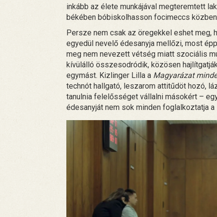
inkább az élete munkájával megteremtett lakás
békében bóbiskolhasson focimeccs közben
Persze nem csak az öregekkel eshet meg, ho
egyedül nevelő édesanyja mellőzi, most éppe
meg nem nevezett vétség miatt szociális mun
kívülálló összesodródik, közösen hajlítgatjá
egymást. Kizlinger Lilla a
Magyarázat minde
technót hallgató, leszarom attitűdöt hozó,
tanulnia felelősséget vállalni másokért – eg
édesanyját nem sok minden foglalkoztatja a sa