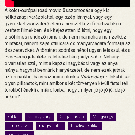
A kelet-európai road movie összemosása egy kis
hétköznapi varázslattal, egy szép lánnyal, vagy egy
gyerekkel visszatérő elem a nemzetközi fesztiválokon
vetített filmekben, és kifejezetten jó látni, hogy egy
elsőfilmes rendező ismeri, de nem majmolja a nemzetközi
mintákat, hanem saját stílusára és magyarságára formálja az
összetevőket. A történet sodrása néhol ugyan lelassul, és a
csecsemő jelenléte is lehetne hangsúlyosabb. Néhány
elvarratlan szál, mint a kapzsi nagybácsi vagy az anya
hiánya, hagyhat bennünk hiányérzetet, de nem ezek jutnak
az eszünkbe, ha visszagondolunk a
Virágvölgy
re. Inkább az
olyan pillanatok, mint amikor a két törvényen kívüli fiatal teli
torokból énekli a mikrofonba, hogy „milyen jó jó jó jó, de jó
nekem".
kritika
karlovy vary
Csuja László
Virágvölgy
filmfesztivál
magyar film
fesztivál kritika
east of west