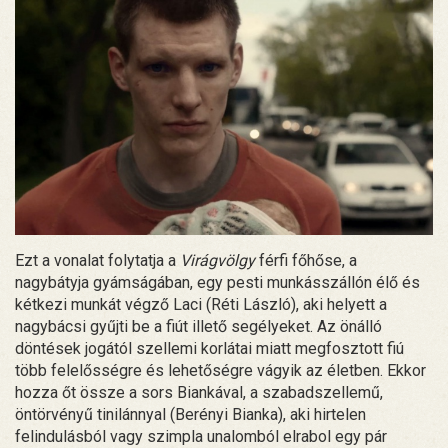
Ezt a vonalat folytatja a
Virágvölgy
férfi főhőse, a
nagybátyja gyámságában, egy pesti munkásszállón élő és
kétkezi munkát végző Laci (Réti László), aki helyett a
nagybácsi gyűjti be a fiút illető segélyeket. Az önálló
döntések jogától szellemi korlátai miatt megfosztott fiú
több felelősségre és lehetőségre vágyik az életben. Ekkor
hozza őt össze a sors Biankával, a szabadszellemű,
öntörvényű tinilánnyal (Berényi Bianka), aki hirtelen
felindulásból vagy szimpla unalomból elrabol egy pár