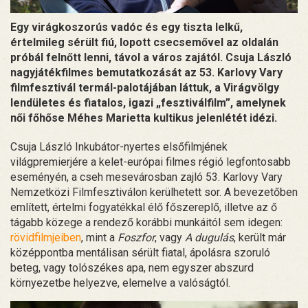
Egy virágkoszorús vadóc és egy tiszta lelkű,
értelmileg sérült fiú, lopott csecsemővel az oldalán
próbál felnőtt lenni, távol a város zajától. Csuja László
nagyjátékfilmes bemutatkozását az 53. Karlovy Vary
filmfesztivál termál-palotájában láttuk, a Virágvölgy
lendületes és fiatalos, igazi „fesztiválfilm”, amelynek
női főhőse Méhes Marietta kultikus jelenlétét idézi.
Csuja László Inkubátor-nyertes elsőfilmjének
világpremierjére a kelet-európai filmes régió legfontosabb
eseményén, a cseh mesevárosban zajló 53. Karlovy Vary
Nemzetközi Filmfesztiválon kerülhetett sor. A bevezetőben
említett, értelmi fogyatékkal élő főszereplő, illetve az ő
tágabb közege a rendező korábbi munkáitól sem idegen:
rövidfilmjeiben
, mint a
Foszfor
, vagy
A dugulás
, került már
középpontba mentálisan sérült fiatal, ápolásra szoruló
beteg, vagy tolószékes apa, nem egyszer abszurd
környezetbe helyezve, elemelve a valóságtól.