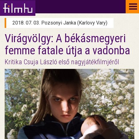
To
na
2018. 07. 03. Pozsonyi Janka (Karlovy Vary)
Virágvölgy: A békásmegyeri
femme fatale útja a vadonba
Kritika Csuja László első nagyjátékfilmjéről