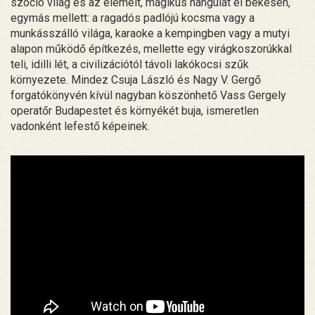
szocio világ és az elemelt, mágikus hangulat él békésen,
egymás mellett: a ragadós padlójú kocsma vagy a
munkásszálló világa, karaoke a kempingben vagy a mutyi
alapon működő építkezés, mellette egy virágkoszorúkkal
teli, idilli lét, a civilizációtól távoli lakókocsi szűk
környezete. Mindez Csuja László és Nagy V. Gergő
forgatókönyvén kívül nagyban köszönhető Vass Gergely
operatőr Budapestet és környékét buja, ismeretlen
vadonként lefestő képeinek.