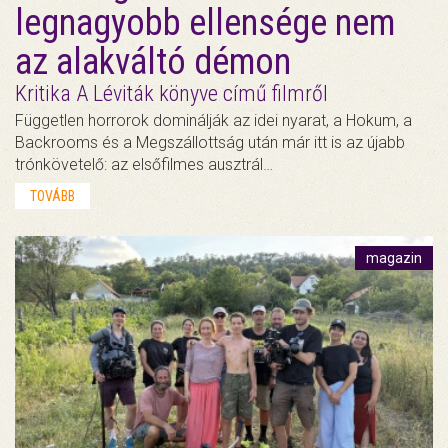
legnagyobb ellensége nem
az alakváltó démon
Kritika A Léviták könyve című filmről
Független horrorok dominálják az idei nyarat, a Hokum, a
Backrooms és a Megszállottság után már itt is az újabb
trónkövetelő: az elsőfilmes ausztrál…
TOVÁBB
magazin