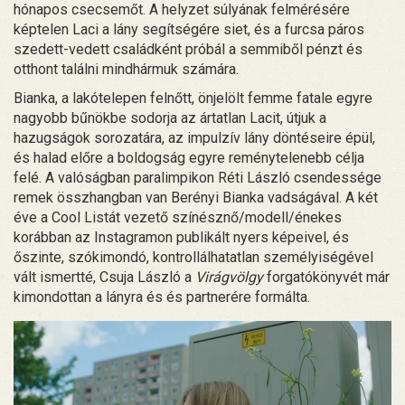
hónapos csecsemőt. A helyzet súlyának felmérésére
képtelen Laci a lány segítségére siet, és a furcsa páros
szedett-vedett családként próbál a semmiből pénzt és
otthont találni mindhármuk számára.
Bianka, a lakótelepen felnőtt, önjelölt femme fatale egyre
nagyobb bűnökbe sodorja az ártatlan Lacit, útjuk a
hazugságok sorozatára, az impulzív lány döntéseire épül,
és halad előre a boldogság egyre reménytelenebb célja
felé. A valóságban paralimpikon Réti László csendessége
remek összhangban van Berényi Bianka vadságával. A két
éve a Cool Listát vezető színésznő/modell/énekes
korábban az Instagramon publikált nyers képeivel, és
őszinte, szókimondó, kontrollálhatatlan személyiségével
vált ismertté, Csuja László a
Virágvölgy
forgatókönyvét már
kimondottan a lányra és és partnerére formálta.