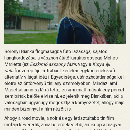
Berényi Bianka flegmaságba futó lazasága, sajátos
hanghordozása, a vásznon átütő karakteressége Méhes
Marietta (az
Eszkimó asszony fázik
vagy a
Kutya éji
dala
főszereplője, a Trabant zenekar egykori énekese)
alternatív világát idézi. Egyedisége, utánozhatatlansága kel
életre az öntörvényű tinilány személyében. Mindaz, ami
Mariettát anno sztárrá tette, és ami miatt mások egy percet
sem bírtak belőle elviselni, ez jelenik meg Biankában, aki a
valóságban ugyanúgy megosztja a környezetét, ahogy majd
minden bizonnyal a film nézőit is.
Ahogy a road movie, a noir és egy letisztultabb tinifilm
műfaja keveredik, annál is érdekesebb, amiképp a magyar