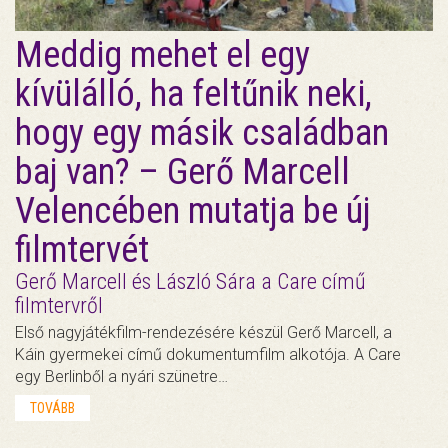
Meddig mehet el egy
kívülálló, ha feltűnik neki,
hogy egy másik családban
baj van? – Gerő Marcell
Velencében mutatja be új
filmtervét
Gerő Marcell és László Sára a Care című
filmtervről
Első nagyjátékfilm-rendezésére készül Gerő Marcell, a
Káin gyermekei című dokumentumfilm alkotója. A Care
egy Berlinből a nyári szünetre…
TOVÁBB