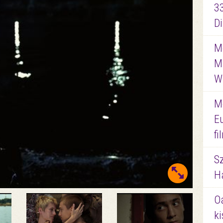
3
D
Me
M
W
M
E
f
S
Ha
O
ki