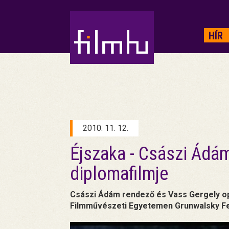
HIRDETÉS
HÍR
2010. 11. 12.
Éjszaka - Császi Ádá
diplomafilmje
Császi Ádám rendező és Vass Gergely op
Filmművészeti Egyetemen Grunwalsky Fe