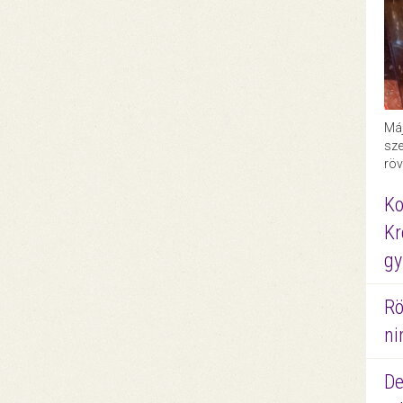
Máj
sze
röv
Ko
Kr
gy
Rö
ni
De