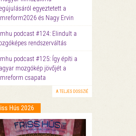
gújulásáról egyeztetett a
lmreform2026 és Nagy Ervin
lmhu podcast #124: Elindult a
zgóképes rendszerváltás
lmhu podcast #125: Így építi a
gyar mozgókép jövőjét a
lmreform csapata
A TELJES DOSSZIÉ
riss Hús 2026