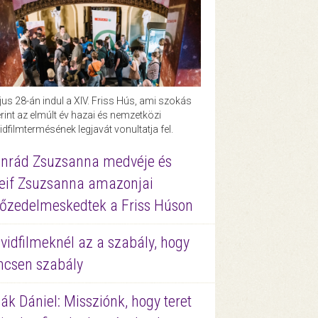
us 28-án indul a XIV. Friss Hús, ami szokás
rint az elmúlt év hazai és nemzetközi
idfilmtermésének legjavát vonultatja fel.
nrád Zsuzsanna medvéje és
eif Zsuzsanna amazonjai
őzedelmeskedtek a Friss Húson
vidfilmeknél az a szabály, hogy
ncsen szabály
ák Dániel: Missziónk, hogy teret