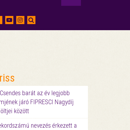
riss
 Csendes barát az év legjobb
lmjének járó FIPRESCI Nagydíj
löltjei között
ekordszámú nevezés érkezett a