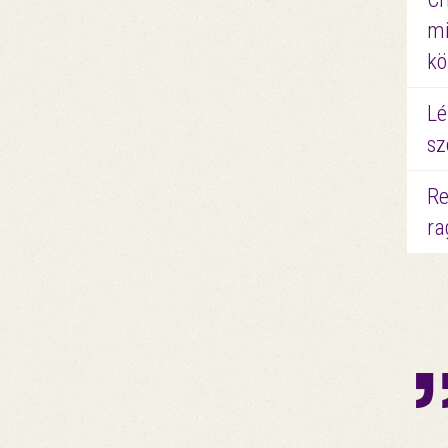
mi
kö
Lé
sz
Re
ra