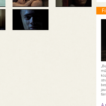
F
„Bi
műk
köz
str
bes
ja
fil
A 