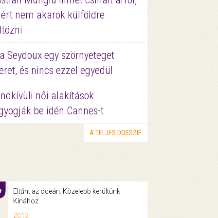
ért nem akarok külföldre
ltözni
a Seydoux egy szörnyeteget
eret, és nincs ezzel egyedül
ndkívüli női alakítások
gyogják be idén Cannes-t
A TELJES DOSSZIÉ
Eltűnt az óceán. Közelebb kerültünk
Kínához.
2012