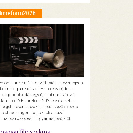
ilmreform2026
zalom, türelem és konzultáció. Ha ez megvan,
ödni fog a rendszer” – megkezdődött a
ös gondolkodás egy új filmfinanszírozási
uktúráról. A Filmreform2026 kerekasztal-
zélgetéseken a szakmai résztvevők közös
vaslatcsomagon dolgoznak a hazai
mfinanszírozás és filmgyártás jövőjéről.
magyar filmszakma