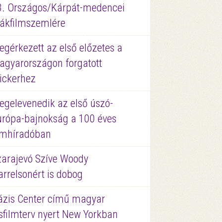
3. Országos/Kárpát-medencei
iákfilmszemlére
gérkezett az első előzetes a
agyarországon forgatott
ickerhez
egelevenedik az első úszó-
urópa-bajnokság a 100 éves
ilmhíradóban
zarajevó Szíve Woody
rrelsonért is dobog
ázis Center című magyar
sfilmterv nyert New Yorkban