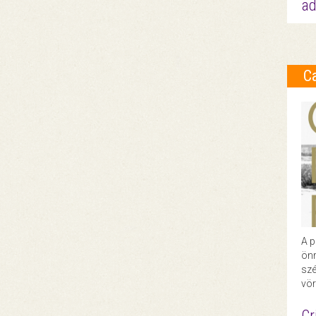
ad
C
A p
önr
szé
vör
Cr