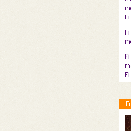
me
Fi
Fi
mo
Fi
ma
Fi
F