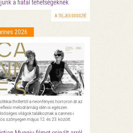
junk a fiatal tehetségeknek
A TELJES DOSSZIÉ
annes 2026
olitikai thrillertől a neonfényes horroron át az
eflexív melodrámáig idén is egészen
lsőséges világok találkoznak a cannes-i
ös szőnyegen május 12. és 23. között.
istian Mungiu filmet csinált arról,