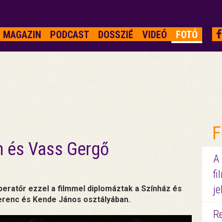
MAGAZIN
PODCAST
DOSSZIÉ
VIDEÓ
FOTÓ
F
m és Vass Gergő
A
fi
je
eratőr ezzel a filmmel diplomáztak a Színház és
renc és Kende János osztályában.
R