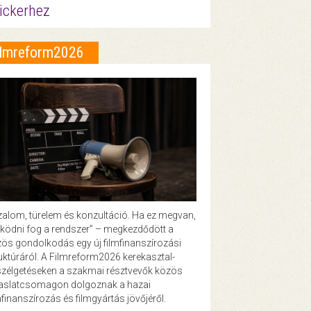
ickerhez
ilmreform2026
zalom, türelem és konzultáció. Ha ez megvan,
ödni fog a rendszer” – megkezdődött a
ös gondolkodás egy új filmfinanszírozási
uktúráról. A Filmreform2026 kerekasztal-
zélgetéseken a szakmai résztvevők közös
vaslatcsomagon dolgoznak a hazai
mfinanszírozás és filmgyártás jövőjéről.