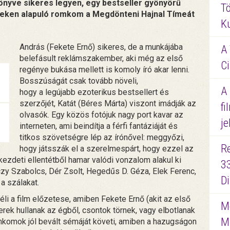
könyve sikeres legyen, egy bestseller gyönyörű
Tö
seken alapuló romkom a Megdönteni Hajnal Tímeát
K
András (Fekete Ernő) sikeres, de a munkájába
A 
belefásult reklámszakember, aki még az első
Ci
regénye bukása mellett is komoly író akar lenni.
Bosszúságát csak tovább növeli,
A
hogy a legújabb ezoterikus bestsellert és
szerzőjét, Katát (Béres Márta) viszont imádják az
fi
olvasók. Egy közös fotójuk nagy port kavar az
je
interneten, ami beindítja a férfi fantáziáját és
titkos szövetségre lép az írónővel: meggyőzi,
R
hogy játsszák el a szerelmespárt, hogy ezzel az
kezdeti ellentétből hamar valódi vonzalom alakul ki
3
zy Szabolcs, Dér Zsolt, Hegedűs D. Géza, Elek Ferenc,
D
a szálakat.
i a film előzetese, amiben Fekete Ernő (akit az első
Me
rek hullanak az égből, csontok törnek, vagy elbotlanak
M
omkomok jól bevált sémáját követi, amiben a hazugságon