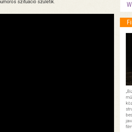
humoros szituáció születik.
W
F
„Bi
műk
köz
str
bes
ja
fil