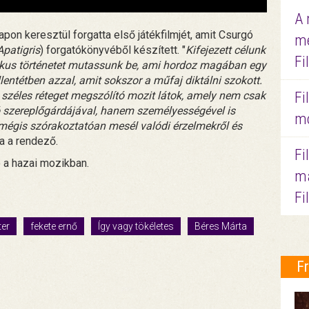
A 
on keresztül forgatta első játékfilmjét, amit Csurgó
me
Apatigris
) forgatókönyvéből készített. "
Kifejezett célunk
Fi
tikus történetet mutassunk be, ami hordoz magában egy
lentétben azzal, amit sokszor a műfaj diktálni szokott.
Fi
 széles réteget megszólító mozit látok, amely nem csak
ó szereplőgárdájával, hanem személyességével is
mo
mégis szórakoztatóan mesél valódi érzelmekről és
a a rendező.
Fi
 a hazai mozikban.
ma
Fi
ter
fekete ernő
Így vagy tökéletes
Béres Márta
F