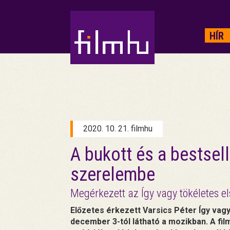
HIRDETÉS
HÍR
2020. 10. 21. filmhu
A bukott és a bestsel
szerelembe
Megérkezett az Így vagy tökéletes e
Előzetes érkezett Varsics Péter Így vag
december 3-tól látható a mozikban. A fil