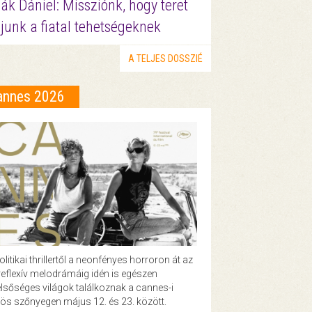
ák Dániel: Missziónk, hogy teret
junk a fiatal tehetségeknek
A TELJES DOSSZIÉ
annes 2026
olitikai thrillertől a neonfényes horroron át az
eflexív melodrámáig idén is egészen
lsőséges világok találkoznak a cannes-i
ös szőnyegen május 12. és 23. között.