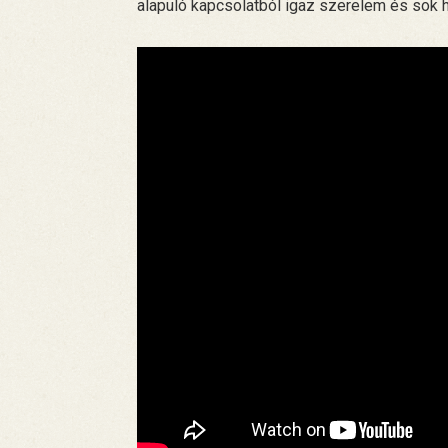
alapuló kapcsolatból igaz szerelem és sok 