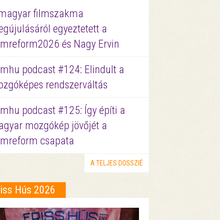
magyar filmszakma
gújulásáról egyeztetett a
lmreform2026 és Nagy Ervin
lmhu podcast #124: Elindult a
zgóképes rendszerváltás
lmhu podcast #125: Így építi a
gyar mozgókép jövőjét a
lmreform csapata
A TELJES DOSSZIÉ
riss Hús 2026