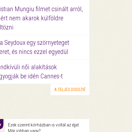
istian Mungiu filmet csinált arról,
ért nem akarok külföldre
ltözni
a Seydoux egy szörnyeteget
eret, és nincs ezzel egyedül
ndkívüli női alakítások
gyogják be idén Cannes-t
A TELJES DOSSZIÉ
Ezek szerint kórházban is voltál az éjjel.
Már jobban vagy?