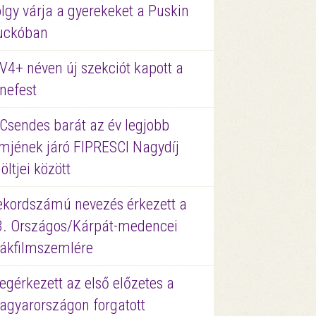
lgy várja a gyerekeket a Puskin
uckóban
V4+ néven új szekciót kapott a
nefest
 Csendes barát az év legjobb
lmjének járó FIPRESCI Nagydíj
löltjei között
ekordszámú nevezés érkezett a
3. Országos/Kárpát-medencei
iákfilmszemlére
gérkezett az első előzetes a
agyarországon forgatott