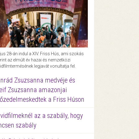
us 28-án indul a XIV. Friss Hús, ami szokás
rint az elmúlt év hazai és nemzetközi
idfilmtermésének legjavát vonultatja fel.
nrád Zsuzsanna medvéje és
eif Zsuzsanna amazonjai
őzedelmeskedtek a Friss Húson
vidfilmeknél az a szabály, hogy
ncsen szabály