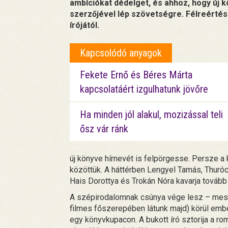
ambíciókat dédelget, és ahhoz, hogy új 
szerzőjével lép szövetségre. Félreérté
írójától.
Kapcsolódó anyagok
Fekete Ernő és Béres Márta
kapcsolatáért izgulhatunk jövőre
Ha minden jól alakul, mozizással teli
ősz vár ránk
új könyve hírnevét is felpörgesse. Persze a 
közöttük. A háttérben Lengyel Tamás, Thuróc
Hais Dorottya és Trokán Nóra kavarja tovább 
A szépirodalomnak csúnya vége lesz – mesél
filmes főszerepében látunk majd) körül embe
egy könyvkupacon. A bukott író sztorija a r