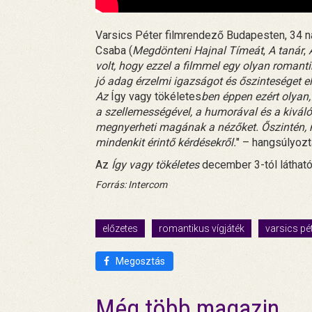
Varsics Péter filmrendező Budapesten, 34 nap
Csaba (
Megdönteni Hajnal Tímeát
,
A tanár
,
volt, hogy ezzel a filmmel egy olyan roman
jó adag érzelmi igazságot és őszinteséget el
Az
Így vagy tökéletes
ben éppen ezért olyan,
a szellemességével, a humorával és a kivál
megnyerheti magának a nézőket. Őszintén, 
mindenkit érintő kérdésekről.
" – hangsúlyozt
Az
Így vagy tökéletes
december 3-tól látható
Forrás: Intercom
előzetes
romantikus vígjáték
varsics pé
Megosztás
Még több magazin