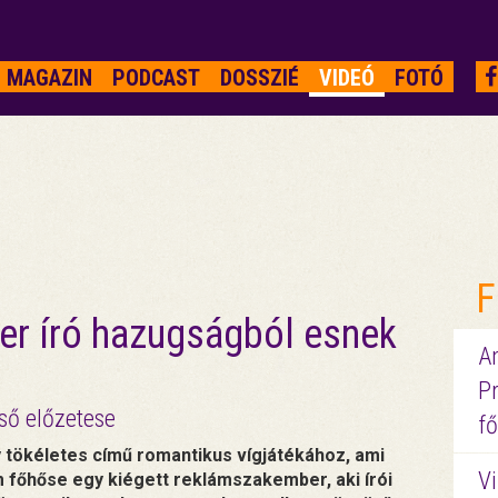
MAGAZIN
PODCAST
DOSSZIÉ
VIDEÓ
FOTÓ
F
ler író hazugságból esnek
A
P
lső előzetese
fő
y tökéletes című romantikus vígjátékához, ami
Vi
m főhőse egy kiégett reklámszakember, aki írói