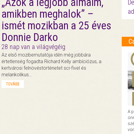
„Azok a legjobb álmaim,
De
ad
amikben meghalok” –
ismét mozikban a 25 éves
Donnie Darko
C
28 nap van a világvégéig
Az első mozibemutatója idén még jobbára
értetlenség fogadta Richard Kelly ambíciózus, a
kertvárosi felnövéstörténetet sci-fivel és
melankolikus…
TOVÁBB
A p
önr
szé
vör