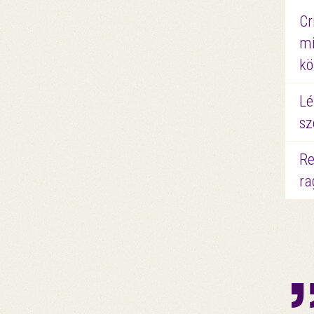
Cr
mi
kö
Lé
sz
Re
ra