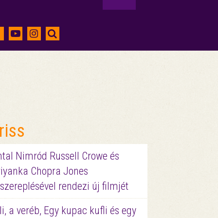
riss
ntal Nimród Russell Crowe és
riyanka Chopra Jones
szereplésével rendezi új filmjét
li, a veréb, Egy kupac kufli és egy