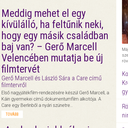
Meddig mehet el egy
kívülálló, ha feltűnik neki,
hogy egy másik családban
baj van? – Gerő Marcell
Máj
Velencében mutatja be új
sze
röv
filmtervét
Ko
Gerő Marcell és László Sára a Care című
Kr
filmtervről
gy
Első nagyjátékfilm-rendezésére készül Gerő Marcell, a
Káin gyermekei című dokumentumfilm alkotója. A
Care egy Berlinből a nyári szünetre…
Rö
ni
TOVÁBB