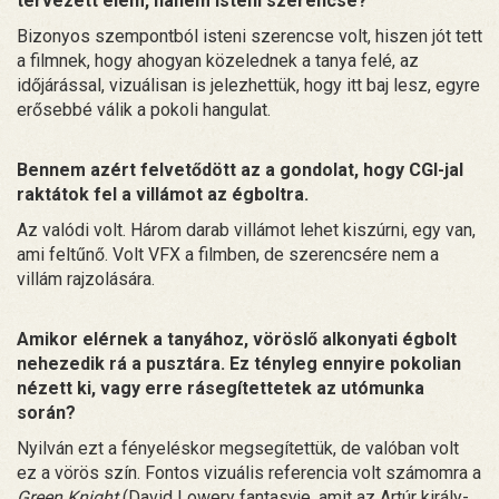
tervezett elem, hanem isteni szerencse?
Bizonyos szempontból isteni szerencse volt, hiszen jót tett
a filmnek, hogy ahogyan közelednek a tanya felé, az
időjárással, vizuálisan is jelezhettük, hogy itt baj lesz, egyre
erősebbé válik a pokoli hangulat.
Bennem azért felvetődött az a gondolat, hogy CGI-jal
raktátok fel a villámot az égboltra.
Az valódi volt. Három darab villámot lehet kiszúrni, egy van,
ami feltűnő. Volt VFX a filmben, de szerencsére nem a
villám rajzolására.
Amikor elérnek a tanyához, vöröslő alkonyati égbolt
nehezedik rá a pusztára. Ez tényleg ennyire pokolian
nézett ki, vagy erre rásegítettetek az utómunka
során?
Nyilván ezt a fényeléskor megsegítettük, de valóban volt
ez a vörös szín. Fontos vizuális referencia volt számomra a
Green Knight
(David Lowery fantasyje, amit az Artúr király-