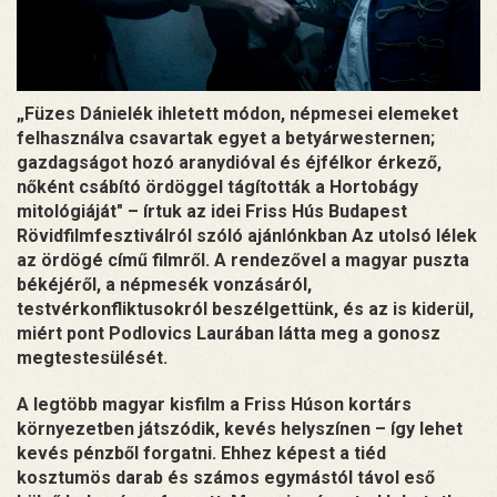
„Füzes Dánielék ihletett módon, népmesei elemeket
felhasználva csavartak egyet a betyárwesternen;
gazdagságot hozó aranydióval és éjfélkor érkező,
nőként csábító ördöggel tágították a Hortobágy
mitológiáját" – írtuk az idei Friss Hús Budapest
Rövidfilmfesztiválról szóló ajánlónkban Az utolsó lélek
az ördögé című filmről. A rendezővel a magyar puszta
békéjéről, a népmesék vonzásáról,
testvérkonfliktusokról beszélgettünk, és az is kiderül,
miért pont Podlovics Laurában látta meg a gonosz
megtestesülését.
A legtöbb magyar kisfilm a Friss Húson kortárs
környezetben játszódik, kevés helyszínen – így lehet
kevés pénzből forgatni. Ehhez képest a tiéd
kosztumös darab és számos egymástól távol eső