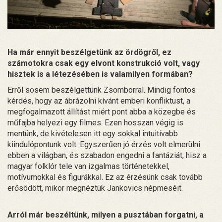
Ha már ennyit beszélgetünk az ördögről, ez
számotokra csak egy elvont konstrukció volt, vagy
hisztek is a létezésében is valamilyen formában?
Erről sosem beszélgettünk Zsomborral. Mindig fontos
kérdés, hogy az ábrázolni kívánt emberi konfliktust, a
megfogalmazott állítást miért pont abba a közegbe és
műfajba helyezi egy filmes. Ezen hosszan végig is
mentünk, de kivételesen itt egy sokkal intuitívabb
kiindulópontunk volt. Egyszerűen jó érzés volt elmerülni
ebben a világban, és szabadon engedni a fantáziát, hisz a
magyar folklór tele van izgalmas történetekkel,
motívumokkal és figurákkal. Ez az érzésünk csak tovább
erősödött, mikor megnéztük Jankovics népmeséit.
Arról már beszéltünk, milyen a pusztában forgatni, a