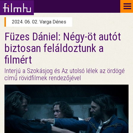
To
na
2024. 06. 02. Varga Dénes
Füzes Dániel: Négy-öt autót
biztosan feláldoztunk a
filmért
Interjú a Szokásjog és Az utolsó lélek az ördögé
című rövidfilmek rendezőjével