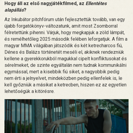
Hogy áll az első nagyjátékfilmed, az
Ellentétes
alapállás
?
Az Inkubátor pitchfórum után fejlesztettük tovább, van egy
újabb forgatókönyv-változatunk, amit most Zsomborral
félretettünk pihenni. Várjuk, hogy megkapjuk a zöld lámpát,
és remélhetőleg 2025 második felében leforgatjuk. A film a
magyar MMA világában játszódik és két ketrecharcos fiú,
Dénes és Balázs történetét meséli el, akiknek rendezniük
kellene a gyerekkorukból magukkal cipelt konfliktusokat és
sérelmeket, de szinte egyáltalán nem tudnak kommunikálni
egymással, mert a kisebbik fiú siket, a nagyobbik pedig
nem érti a jelnyelvet, mindeközben pedig ellenfelek is, le
kell győzniük a másikat a ketrecben, hiszen ez az egyetlen
lehetőségük a kitörésre.