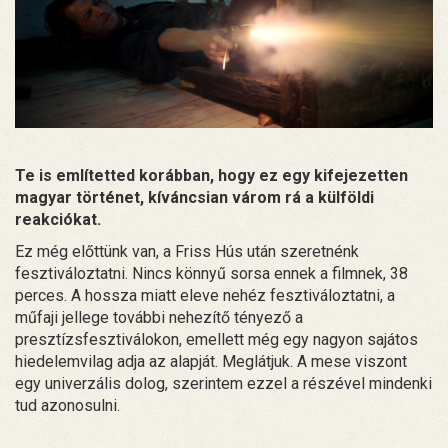
Te is említetted korábban, hogy ez egy kifejezetten
magyar történet, kíváncsian várom rá a külföldi
reakciókat.
Ez még előttünk van, a Friss Hús után szeretnénk
fesztiváloztatni. Nincs könnyű sorsa ennek a filmnek, 38
perces. A hossza miatt eleve nehéz fesztiváloztatni, a
műfaji jellege további nehezítő tényező a
presztízsfesztiválokon, emellett még egy nagyon sajátos
hiedelemvilag adja az alapját. Meglátjuk. A mese viszont
egy univerzális dolog, szerintem ezzel a részével mindenki
tud azonosulni.