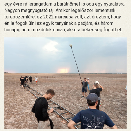
egy évre rá lerángattam a barátnőmet is oda egy nyaralásra.
Nagyon megnyugtató táj. Amikor legelőször lementünk
terepszemlére, ez 2022 márciusa volt, azt éreztem, hogy
én le fogok ülni az egyik tanyának a padjára, és három
hónapig nem mozdulok onnan, akkora békesség fogott el.