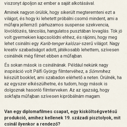
viszonyt ápoljon az ember a saját alkotásával.
Aminek nagyon örülök, hogy sikerült megteremteni ezt a
világot, és hogy ki lehetett próbálni csomó mindent, ami a
műfajra jellemző: párhuzamos suspense szekvencia,
lövöldözés, táncolás, hangulatos pusztában lovaglás. Tök jó
volt gyermekien kapcsolódni ehhez, és rájönni, hogy meg
lehet csinálni egy
Karib-tenger kalózai
-szerű világot. Nagy
kreatív szabadságot adott, játékosabb lehettem, szívesen
csinálnék még filmet ebben a műfajban.
És sokan mások is csinálnának. Például nekünk nagy
inspiráció volt Pálfi György filmtervéhez, a
Sömmi
hez
készült booklet, ami szabadon elérhető a neten. Örülnék, ha
az egyszer elkészülhetne, és tudom, hogy mások is
dolgoznak hasonló filmterveken. Az az igazság, hogy
sokfajta műfajban szívesen kipróbálnám magam.
Van egy diplomafilmes csapat, egy kisköltségvetésű
produkció, amihez kellenek 19. századi pisztolyok, mit
csinál ilyenkor a rendező?