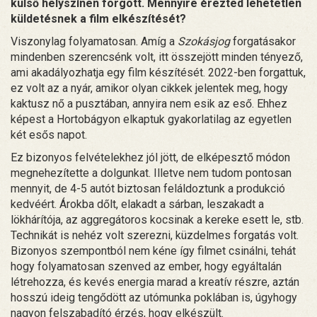
külső helyszínen forgott. Mennyire érezted lehetetlen
küldetésnek a film elkészítését?
Viszonylag folyamatosan. Amíg a
Szokásjog
forgatásakor
mindenben szerencsénk volt, itt összejött minden tényező,
ami akadályozhatja egy film készítését. 2022-ben forgattuk,
ez volt az a nyár, amikor olyan cikkek jelentek meg, hogy
kaktusz nő a pusztában, annyira nem esik az eső. Ehhez
képest a Hortobágyon elkaptuk gyakorlatilag az egyetlen
két esős napot.
Ez bizonyos felvételekhez jól jött, de elképesztő módon
megnehezítette a dolgunkat. Illetve nem tudom pontosan
mennyit, de 4-5 autót biztosan feláldoztunk a produkció
kedvéért. Árokba dőlt, elakadt a sárban, leszakadt a
lökhárítója, az aggregátoros kocsinak a kereke esett le, stb.
Technikát is nehéz volt szerezni, küzdelmes forgatás volt.
Bizonyos szempontból nem kéne így filmet csinálni, tehát
hogy folyamatosan szenved az ember, hogy egyáltalán
létrehozza, és kevés energia marad a kreatív részre, aztán
hosszú ideig tengődött az utómunka poklában is, úgyhogy
nagyon felszabadító érzés, hogy elkészült.