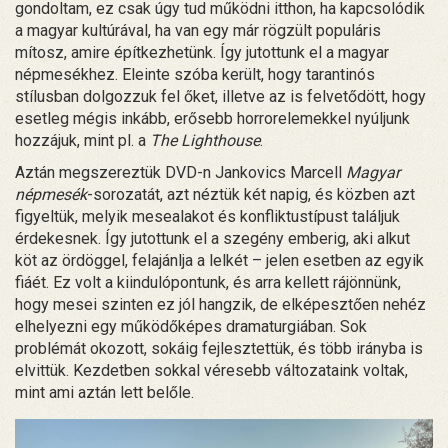
gondoltam, ez csak úgy tud működni itthon, ha kapcsolódik
a magyar kultúrával, ha van egy már rögzült populáris
mítosz, amire építkezhetünk. Így jutottunk el a magyar
népmesékhez. Eleinte szóba került, hogy tarantinós
stílusban dolgozzuk fel őket, illetve az is felvetődött, hogy
esetleg mégis inkább, erősebb horrorelemekkel nyúljunk
hozzájuk, mint pl. a
The Lighthouse
.
Aztán megszereztük DVD-n Jankovics Marcell
Magyar
népmesék
-sorozatát, azt néztük két napig, és közben azt
figyeltük, melyik mesealakot és konfliktustípust találjuk
érdekesnek. Így jutottunk el a szegény emberig, aki alkut
köt az ördöggel, felajánlja a lelkét – jelen esetben az egyik
fiáét. Ez volt a kiindulópontunk, és arra kellett rájönnünk,
hogy mesei szinten ez jól hangzik, de elképesztően nehéz
elhelyezni egy működőképes dramaturgiában. Sok
problémát okozott, sokáig fejlesztettük, és több irányba is
elvittük. Kezdetben sokkal véresebb változataink voltak,
mint ami aztán lett belőle.