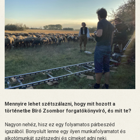
Mennyire lehet szétszálazni, hogy mit hozott a
történetbe Bíró Zsombor forgatókönyvíró, és mit te?
Nagyon nehéz, hisz ez egy folyamatos párbeszéd
igazából. Bonyolult lenne egy ilyen munkafolyamatot és
alkotómunkát szétszedni és címeket adni neki.