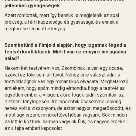
jellembeli gyengeségek.
Azért romlottak, mert így bennük is megjelenik az apai
örökség, a férfi kapzsisága és gyávasága, és ennek a
megtörése lenne itt a lényeg.
Szembetűnő a filmjeid alapján, hogy izgatnak téged a
testvérkonfliktusok. Miért van ez ennyire beragadva
nálad?
Nekem két testvérem van, Zsombinak is van egy öccse,
szóval ez tőle sem áll távol. Nehéz erre választ adni, a
testvériségnek van egy romantikus olvasata. Meghatározó
emlékem, hogy apám mindig elmondta, hogy a testvér az
egyetlen ember a világon, akire fogok tudni számítani az
életben, ténylegesen. Az idősebbik öccsémmel sokáig
nehéz volt a viszonyom, de aztán nagyon megerősödött, és
most úgy érzem, mindkettővel jóban vagyunk. Sok minden
zajlott le köztünk, hárman vagyunk fiúk, és nagyon érdekel
ez a fajta emberi kapcsolat.