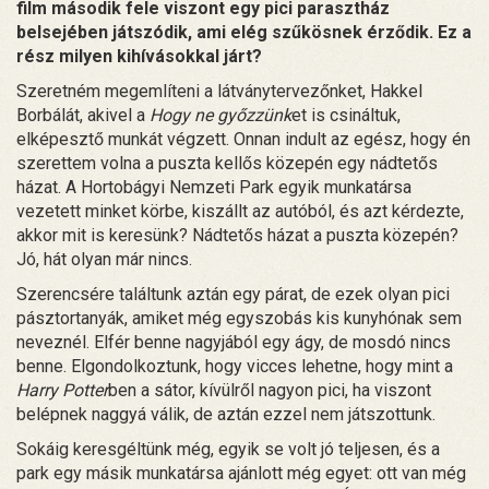
film második fele viszont egy pici parasztház
belsejében játszódik, ami elég szűkösnek érződik. Ez a
rész milyen kihívásokkal járt?
Szeretném megemlíteni a látványtervezőnket, Hakkel
Borbálát, akivel a
Hogy ne győzzünk
et is csináltuk,
elképesztő munkát végzett. Onnan indult az egész, hogy én
szerettem volna a puszta kellős közepén egy nádtetős
házat. A Hortobágyi Nemzeti Park egyik munkatársa
vezetett minket körbe, kiszállt az autóból, és azt kérdezte,
akkor mit is keresünk? Nádtetős házat a puszta közepén?
Jó, hát olyan már nincs.
Szerencsére találtunk aztán egy párat, de ezek olyan pici
pásztortanyák, amiket még egyszobás kis kunyhónak sem
neveznél. Elfér benne nagyjából egy ágy, de mosdó nincs
benne. Elgondolkoztunk, hogy vicces lehetne, hogy mint a
Harry Potter
ben a sátor, kívülről nagyon pici, ha viszont
belépnek naggyá válik, de aztán ezzel nem játszottunk.
Sokáig keresgéltünk még, egyik se volt jó teljesen, és a
park egy másik munkatársa ajánlott még egyet: ott van még