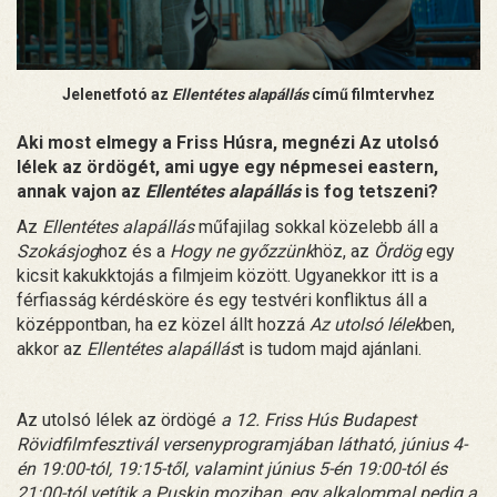
Jelenetfotó az
Ellentétes alapállás
című filmtervhez
Aki most elmegy a Friss Húsra, megnézi Az utolsó
lélek az ördögét, ami ugye egy népmesei eastern,
annak vajon az
Ellentétes alapállás
is fog tetszeni?
Az
Ellentétes alapállás
műfajilag sokkal közelebb áll a
Szokásjog
hoz és a
Hogy ne győzzünk
höz, az
Ördög
egy
kicsit kakukktojás a filmjeim között. Ugyanekkor itt is a
férfiasság kérdésköre és egy testvéri konfliktus áll a
középpontban, ha ez közel állt hozzá
Az utolsó lélek
ben,
akkor az
Ellentétes alapállás
t is tudom majd ajánlani.
Az utolsó lélek az ördögé
a 12. Friss Hús Budapest
Rövidfilmfesztivál versenyprogramjában látható, június 4-
én 19:00-tól, 19:15-től, valamint június 5-én 19:00-tól és
21:00-tól vetítik a Puskin moziban, egy alkalommal pedig a