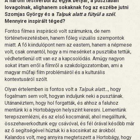
A három testvérből az egyik betyár, a pusztában
lovagolnak, alighanem sokaknak fog az eszébe jutni
Szomjas György és a
Talpuk alatt a fütyül a szél
.
Mennyire inspirált téged?
Fontos filmes inspiráció volt számunkra, de nem
történetvezetésben, hanem főleg vizuális szempontok
miatt. A fő kiindulópont nem az eastern, hanem a népmese
volt, csak onnantól, hogy a mi mesénket a pusztába tettük,
védhetetlenül ott van ez a kapcsolódás. Amúgy nagyon
sokat írtam erről a filmről a szakdolgozatomban, ami a
magyar műfaji film problémáiról és a kulturális
kontextusáról szólt.
Olyan értelemben is fontos volt a
Talpuk alatt…
, hogy
fogalmam sem volt, hogyan induljunk neki a pusztának.
Utánanéztem, hogy hol forgatták, és ahhoz a faluhoz
mentünk ki a Hortobágyon helyszínt keresni. Lementünk
terepszemlézni, és az első kocsmánál, ahol megálltunk,
összehaverkodtunk egy csávóval, és fél órával később már
az ő segítségével húztuk ki a kocsinkat az árokból.
Kalandos volt, meg annyira megtetszett a Hortobágy, hogy