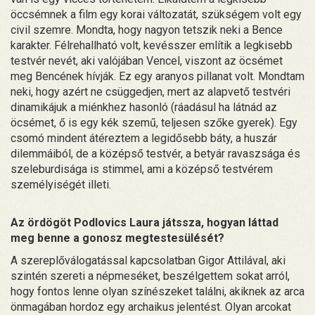
öccsémnek a film egy korai változatát, szükségem volt egy
civil szemre. Mondta, hogy nagyon tetszik neki a Bence
karakter. Félrehallható volt, kevésszer említik a legkisebb
testvér nevét, aki valójában Vencel, viszont az öcsémet
meg Bencének hívják. Ez egy aranyos pillanat volt. Mondtam
neki, hogy azért ne csüggedjen, mert az alapvető testvéri
dinamikájuk a miénkhez hasonló (ráadásul ha látnád az
öcsémet, ő is egy kék szemű, teljesen szőke gyerek). Egy
csomó mindent átéreztem a legidősebb báty, a huszár
dilemmáiból, de a középső testvér, a betyár ravaszsága és
szeleburdisága is stimmel, ami a középső testvérem
személyiségét illeti.
Az ördögöt Podlovics Laura játssza, hogyan láttad
meg benne a gonosz megtestesülését?
A szereplőválogatással kapcsolatban Gigor Attilával, aki
szintén szereti a népmeséket, beszélgettem sokat arról,
hogy fontos lenne olyan színészeket találni, akiknek az arca
önmagában hordoz egy archaikus jelentést. Olyan arcokat