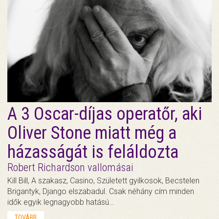
A 3 Oscar-díjas operatőr, aki
Oliver Stone miatt még a
házasságát is feláldozta
Robert Richardson vallomásai
Kill Bill, A szakasz, Casino, Született gyilkosok, Becstelen
Brigantyk, Django elszabadul. Csak néhány cím minden
idők egyik legnagyobb hatású…
TOVÁBB