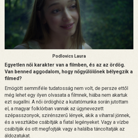
Podlovics Laura
Egyetlen női karakter van a filmben, és az az ördög.
Van benned aggodalom, hogy nőgyűlölőnek bélyegzik a
filmed?
Emögött semmiféle tudatosság nem volt, de persze ettől
még lehet egy ilyen olvasata a filmnek, hiába nem akartuk
ezt sugallni. A női ördöghöz a kutatómunka során jutottam
el, a magyar folklórban vannak az úgynevezett
szépasszonyok, szirénszerű lények, akik a viharral jönnek,
és a vesztükbe csábítják a fiatal legényeket. Vagy a vízbe
csábítják és ott megfojtják vagy a halálba táncoltatják az
áldozatukat.