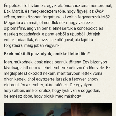
Én például felhívtam az egyik elsőasszisztens mentoromat,
Bak Marcit, és megkérdezem tőle, hogy figyelj, az
Örök
tél
ben, amit közösen forgattunk, ki volt a fegyverszakértő?
Megadta a számát, elmondtuk neki, hogy van ez a
diplomafilm, alig van pénz, elmeséltük a koncepciót, és
esetleg odaadnának-e párat ebből a típusból. Jófejek
voltak, odaadták, és azzal a kollégával, aki kijött a
forgatásra, máig jóban vagyunk.
Ezek működő pisztolyok, amikkel lehet lőni?
Igen, működnek, csak nincs bennük töltény. Egy bizonyos
távolság alatt nem is lehet emberre célozni és lőni vele. Ez
meglepetést okozott nekem, mert tervben lettek volna
olyan képek, ahol egyszerre látszik a fegyver, ahogy
eldördül, és az ember, akire rálőnek. De egy ilyen
helyzetben, amikor örülsz, hogy lyuk van a seggeden,
belemész abba, hogy oldjuk meg máshogy.