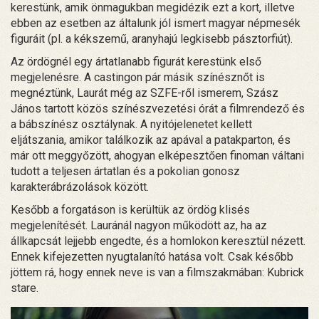
kerestünk, amik önmagukban megidézik ezt a kort, illetve
ebben az esetben az általunk jól ismert magyar népmesék
figuráit (pl. a kékszemű, aranyhajú legkisebb pásztorfiút).
Az ördögnél egy ártatlanabb figurát kerestünk első
megjelenésre. A castingon pár másik színésznőt is
megnéztünk, Laurát még az SZFE-ről ismerem, Szász
János tartott közös színészvezetési órát a filmrendező és
a bábszínész osztálynak. A nyitójelenetet kellett
eljátszania, amikor találkozik az apával a patakparton, és
már ott meggyőzött, ahogyan elképesztően finoman váltani
tudott a teljesen ártatlan és a pokolian gonosz
karakterábrázolások között.
Kesőbb a forgatáson is kerültük az ördög klisés
megjelenítését. Lauránál nagyon működött az, ha az
állkapcsát lejjebb engedte, és a homlokon keresztül nézett.
Ennek kifejezetten nyugtalanító hatása volt. Csak később
jöttem rá, hogy ennek neve is van a filmszakmában: Kubrick
stare.