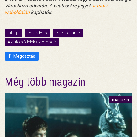
Városháza udvarán. A vetítésekre jegyek
a mozi
weboldalán
kaphatók.
interjú
Friss Hús
Füzes Dániel
Az utolsó lélek az ördögé
Megosztás
Még több magazin
magazin