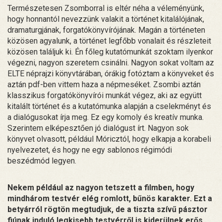
Természetesen Zsomborral is eltér néha a véleményünk,
hogy honnantól nevezzünk valakit a történet kitalálójának,
dramaturgjának, forgatókönyvírójának. Magán a történeten
közösen agyalunk, a történet legfőbb vonalait és részleteit
közösen találjuk ki. Én főleg kutatómunkát szoktam ilyenkor
végezni, nagyon szeretem csinálni. Nagyon sokat voltam az
ELTE néprajzi könyvtárában, órákig fotóztam a könyveket és
aztán pdf-ben vittem haza a népmeséket. Zsombi aztán
klasszikus forgatókönyvírói munkát végez, aki az együtt
kitalált történet és a kutatómunka alapján a cselekményt és
a dialógusokat írja meg. Ez egy komoly és kreatív munka.
Szerintem elképesztően jó dialógust írt. Nagyon sok
könyvet olvasott, például Móricztól, hogy elkapja a korabeli
nyelvezetet, és hogy ne egy sablonos régimódi
beszédmód legyen.
Nekem például az nagyon tetszett a filmben, hogy
mindhárom testvér elég romlott, bűnös karakter. Ezt a
betyárról rögtön megtudjuk, de a tiszta szívű pásztor
fiúnak induló legkisebb testvérről is kiderülnek erős