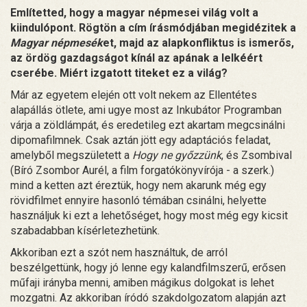
Említetted, hogy a magyar népmesei világ volt a
kiindulópont. Rögtön a cím írásmódjában megidézitek a
Magyar népmesék
et, majd az alapkonfliktus is ismerős,
az ördög gazdagságot kínál az apának a lelkéért
cserébe. Miért izgatott titeket ez a világ?
Már az egyetem elején ott volt nekem az Ellentétes
alapállás ötlete, ami ugye most az Inkubátor Programban
várja a zöldlámpát, és eredetileg ezt akartam megcsinálni
dipomafilmnek. Csak aztán jött egy adaptációs feladat,
amelyből megszületett a
Hogy ne győzzünk
, és Zsombival
(Bíró Zsombor Aurél, a film forgatókönyvírója - a szerk.)
mind a ketten azt éreztük, hogy nem akarunk még egy
rövidfilmet ennyire hasonló témában csinálni, helyette
használjuk ki ezt a lehetőséget, hogy most még egy kicsit
szabadabban kísérletezhetünk.
Akkoriban ezt a szót nem használtuk, de arról
beszélgettünk, hogy jó lenne egy kalandfilmszerű, erősen
műfaji irányba menni, amiben mágikus dolgokat is lehet
mozgatni. Az akkoriban íródó szakdolgozatom alapján azt