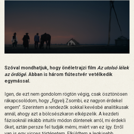
Szóval mondhatjuk, hogy önéletrajzi film
Az utolsó lélek
az ördögé
. Abban is három fiútestvér vetélkedik
egymással.
Igen, de ezt nem gondolom rögtön végig, csak ösztönösen
rákapcsolódom, hogy „figyelj Zsombi, ez nagyon érdekel
engem”. Szerintem a rendezők sokkal kevésbé analitikusak
annál, ahogy azt a bölcsészkaron elképzelik. A kezdeti
fázisoknál inkább intuitív módon döntenek arról, mi érdekli
őket, aztán persze fel tudják mérni, miért van ez így. Erről
van is egy vicces történetem. Elküldtem a legkisebb