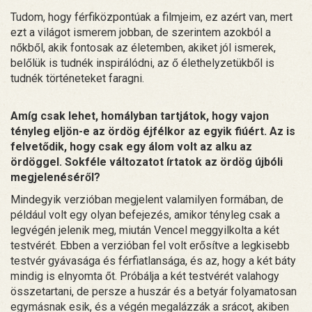
Tudom, hogy férfiközpontúak a filmjeim, ez azért van, mert
ezt a világot ismerem jobban, de szerintem azokból a
nőkből, akik fontosak az életemben, akiket jól ismerek,
belőlük is tudnék inspirálódni, az ő élethelyzetükből is
tudnék történeteket faragni.
Amíg csak lehet, homályban tartjátok, hogy vajon
tényleg eljön-e az ördög éjfélkor az egyik fiúért. Az is
felvetődik, hogy csak egy álom volt az alku az
ördöggel. Sokféle változatot írtatok az ördög újbóli
megjelenéséről?
Mindegyik verzióban megjelent valamilyen formában, de
például volt egy olyan befejezés, amikor tényleg csak a
legvégén jelenik meg, miután Vencel meggyilkolta a két
testvérét. Ebben a verzióban fel volt erősítve a legkisebb
testvér gyávasága és férfiatlansága, és az, hogy a két báty
mindig is elnyomta őt. Próbálja a két testvérét valahogy
összetartani, de persze a huszár és a betyár folyamatosan
egymásnak esik, és a végén megalázzák a srácot, akiben