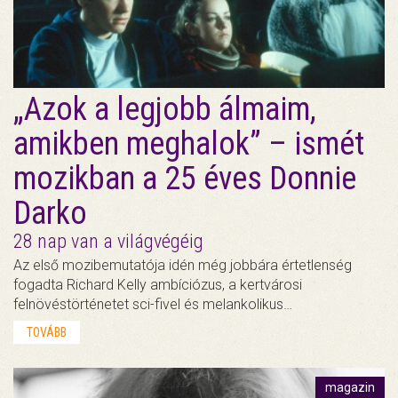
„Azok a legjobb álmaim,
amikben meghalok” – ismét
mozikban a 25 éves Donnie
Darko
28 nap van a világvégéig
Az első mozibemutatója idén még jobbára értetlenség
fogadta Richard Kelly ambíciózus, a kertvárosi
felnövéstörténetet sci-fivel és melankolikus…
TOVÁBB
magazin