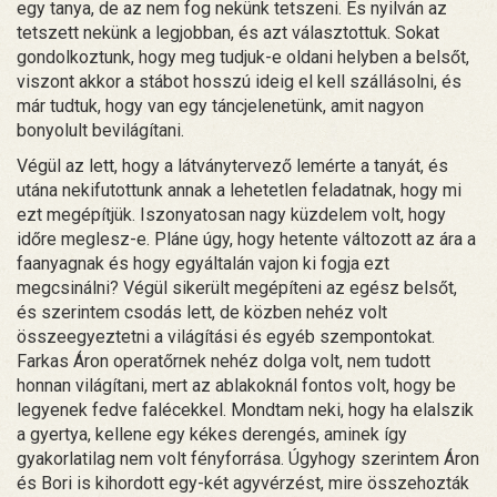
egy tanya, de az nem fog nekünk tetszeni. És nyilván az
tetszett nekünk a legjobban, és azt választottuk. Sokat
gondolkoztunk, hogy meg tudjuk-e oldani helyben a belsőt,
viszont akkor a stábot hosszú ideig el kell szállásolni, és
már tudtuk, hogy van egy táncjelenetünk, amit nagyon
bonyolult bevilágítani.
Végül az lett, hogy a látványtervező lemérte a tanyát, és
utána nekifutottunk annak a lehetetlen feladatnak, hogy mi
ezt megépítjük. Iszonyatosan nagy küzdelem volt, hogy
időre meglesz-e. Pláne úgy, hogy hetente változott az ára a
faanyagnak és hogy egyáltalán vajon ki fogja ezt
megcsinálni? Végül sikerült megépíteni az egész belsőt,
és szerintem csodás lett, de közben nehéz volt
összeegyeztetni a világítási és egyéb szempontokat.
Farkas Áron operatőrnek nehéz dolga volt, nem tudott
honnan világítani, mert az ablakoknál fontos volt, hogy be
legyenek fedve falécekkel. Mondtam neki, hogy ha elalszik
a gyertya, kellene egy kékes derengés, aminek így
gyakorlatilag nem volt fényforrása. Úgyhogy szerintem Áron
és Bori is kihordott egy-két agyvérzést, mire összehozták