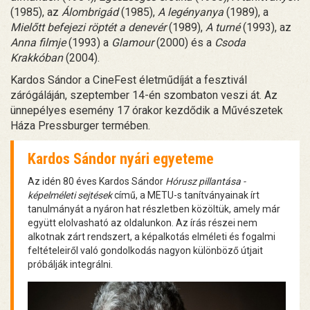
(1985), az
Álombrigád
(1985),
A legényanya
(1989), a
Mielőtt befejezi röptét a denevér
(1989),
A turné
(1993), az
Anna filmje
(1993) a
Glamour
(2000) és a
Csoda
Krakkóban
(2004).
Kardos Sándor a CineFest életműdíját a fesztivál
zárógáláján, szeptember 14-én szombaton veszi át. Az
ünnepélyes esemény 17 órakor kezdődik a Művészetek
Háza Pressburger termében.
Kardos Sándor nyári egyeteme
Az idén 80 éves Kardos Sándor
Hórusz pillantása -
képelméleti sejtések
című, a METU-s tanítványainak írt
tanulmányát a nyáron hat részletben közöltük, amely már
együtt elolvasható az oldalunkon. Az írás részei nem
alkotnak zárt rendszert, a képalkotás elméleti és fogalmi
feltételeiről való gondolkodás nagyon különböző útjait
próbálják integrálni.