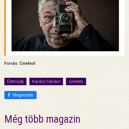
Forrás: Cinefest
Életműdíj
Kardos Sándor
cinefets
Megosztás
Még több magazin