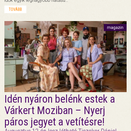
idők egyik legnagyobb hatású…
TOVÁBB
magazin
Idén nyáron belénk estek a
Várkert Moziban – Nyerj
páros jegyet a vetítésre!