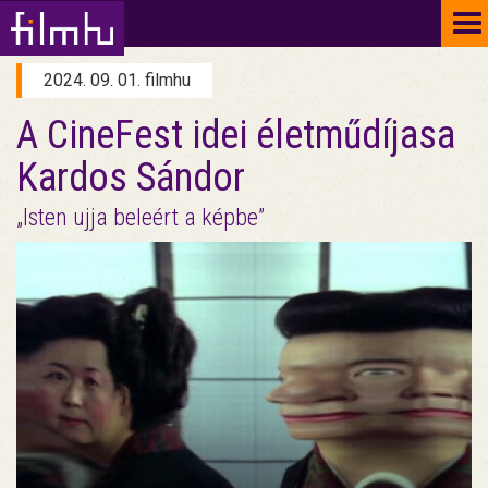
To
na
2024. 09. 01. filmhu
A CineFest idei életműdíjasa
Kardos Sándor
„Isten ujja beleért a képbe”