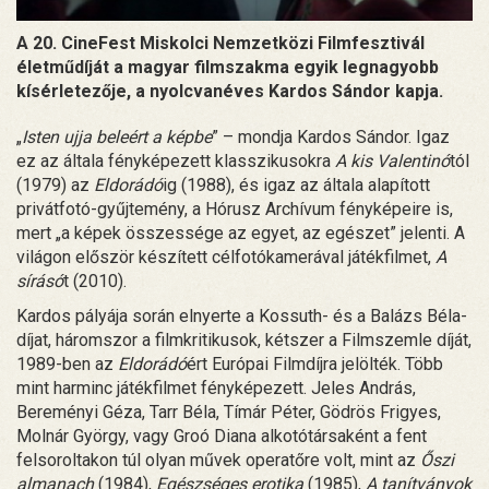
A 20. CineFest Miskolci Nemzetközi Filmfesztivál
életműdíját a magyar filmszakma egyik legnagyobb
kísérletezője, a nyolcvanéves Kardos Sándor kapja.
„
Isten ujja beleért a képbe
” – mondja Kardos Sándor. Igaz
ez az általa fényképezett klasszikusokra
A kis Valentinó
tól
(1979) az
Eldorádó
ig (1988), és igaz az általa alapított
privátfotó-gyűjtemény, a Hórusz Archívum fényképeire is,
mert „a képek összessége az egyet, az egészet” jelenti. A
világon először készített célfotókamerával játékfilmet,
A
sírásó
t (2010).
Kardos pályája során elnyerte a Kossuth- és a Balázs Béla-
díjat, háromszor a filmkritikusok, kétszer a Filmszemle díját,
1989-ben az
Eldorádó
ért Európai Filmdíjra jelölték. Több
mint harminc játékfilmet fényképezett. Jeles András,
Bereményi Géza, Tarr Béla, Tímár Péter, Gödrös Frigyes,
Molnár György, vagy Groó Diana alkotótársaként a fent
felsoroltakon túl olyan művek operatőre volt, mint az
Őszi
almanach
(1984),
Egészséges erotika
(1985),
A tanítványok