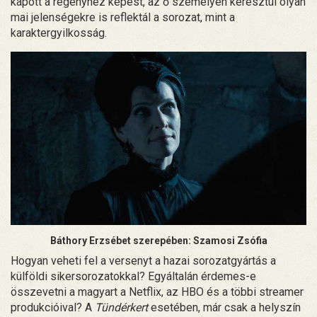
kapott a regényhez képest, az ő személyén keresztül olyan
mai jelenségekre is reflektál a sorozat, mint a
karaktergyilkosság.
Báthory Erzsébet szerepében: Szamosi Zsófia
Hogyan veheti fel a versenyt a hazai sorozatgyártás a
külföldi sikersorozatokkal? Egyáltalán érdemes-e
összevetni a magyart a Netflix, az HBO és a többi streamer
produkcióival? A
Tündérkert
esetében, már csak a helyszín