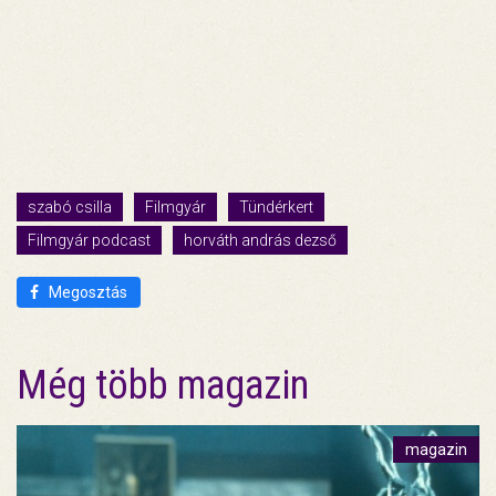
szabó csilla
Filmgyár
Tündérkert
Filmgyár podcast
horváth andrás dezső
Megosztás
Még több magazin
magazin