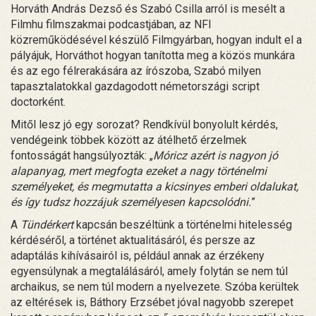
Horváth András Dezső és Szabó Csilla arról is mesélt a
Filmhu filmszakmai podcastjában, az NFI
közreműködésével készülő Filmgyárban, hogyan indult el a
pályájuk, Horváthot hogyan tanította meg a közös munkára
és az ego félrerakására az írószoba, Szabó milyen
tapasztalatokkal gazdagodott németországi script
doctorként.
Mitől lesz jó egy sorozat? Rendkívül bonyolult kérdés,
vendégeink többek között az átélhető érzelmek
fontosságát hangsúlyozták: „
Móricz azért is nagyon jó
alapanyag, mert megfogta ezeket a nagy történelmi
személyeket, és megmutatta a kicsinyes emberi oldalukat,
és így tudsz hozzájuk személyesen kapcsolódni.
”
A
Tündérkert
kapcsán beszéltünk a történelmi hitelesség
kérdéséről, a történet aktualitásáról, és persze az
adaptálás kihívásairól is, például annak az érzékeny
egyensúlynak a megtalálásáról, amely folytán se nem túl
archaikus, se nem túl modern a nyelvezete. Szóba kerültek
az eltérések is, Báthory Erzsébet jóval nagyobb szerepet