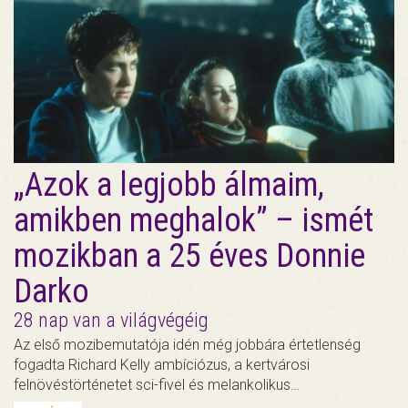
„Azok a legjobb álmaim,
amikben meghalok” – ismét
mozikban a 25 éves Donnie
Darko
28 nap van a világvégéig
Az első mozibemutatója idén még jobbára értetlenség
fogadta Richard Kelly ambíciózus, a kertvárosi
felnövéstörténetet sci-fivel és melankolikus…