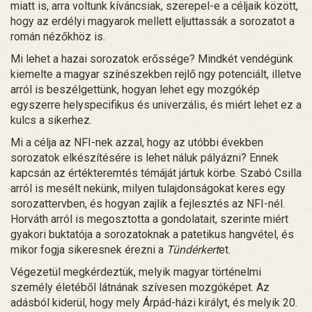
miatt is, arra voltunk kíváncsiak, szerepel-e a céljaik között,
hogy az erdélyi magyarok mellett eljuttassák a sorozatot a
román nézőkhöz is.
Mi lehet a hazai sorozatok erőssége? Mindkét vendégünk
kiemelte a magyar színészekben rejlő ngy potenciált, illetve
arról is beszélgettünk, hogyan lehet egy mozgókép
egyszerre helyspecifikus és univerzális, és miért lehet ez a
kulcs a sikerhez.
Mi a célja az NFI-nek azzal, hogy az utóbbi években
sorozatok elkészítésére is lehet náluk pályázni? Ennek
kapcsán az értékteremtés témáját jártuk körbe. Szabó Csilla
arról is mesélt nekünk, milyen tulajdonságokat keres egy
sorozattervben, és hogyan zajlik a fejlesztés az NFI-nél.
Horváth arról is megosztotta a gondolatait, szerinte miért
gyakori buktatója a sorozatoknak a patetikus hangvétel, és
mikor fogja sikeresnek érezni a
Tündérkert
et.
Végezetül megkérdeztük, melyik magyar történelmi
személy életéből látnának szívesen mozgóképet. Az
adásból kiderül, hogy mely Árpád-házi királyt, és melyik 20.