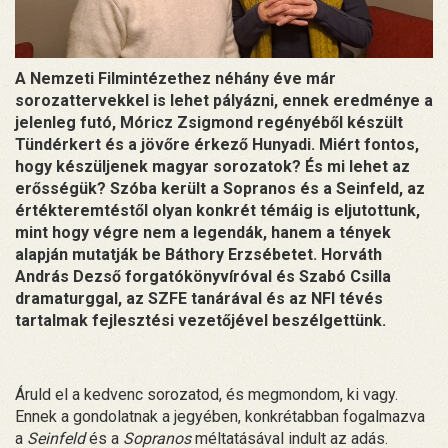
A Nemzeti Filmintézethez néhány éve már
sorozattervekkel is lehet pályázni, ennek eredménye a
jelenleg futó, Móricz Zsigmond regényéből készült
Tündérkert és a jövőre érkező Hunyadi. Miért fontos,
hogy készüljenek magyar sorozatok? És mi lehet az
erősségük? Szóba került a Sopranos és a Seinfeld, az
értékteremtéstől olyan konkrét témáig is eljutottunk,
mint hogy végre nem a legendák, hanem a tények
alapján mutatják be Báthory Erzsébetet. Horváth
András Dezső forgatókönyvíróval és Szabó Csilla
dramaturggal, az SZFE tanárával és az NFI tévés
tartalmak fejlesztési vezetőjével beszélgettünk.
Áruld el a kedvenc sorozatod, és megmondom, ki vagy.
Ennek a gondolatnak a jegyében, konkrétabban fogalmazva
a
Seinfeld
és a
Sopranos
méltatásával indult az adás.