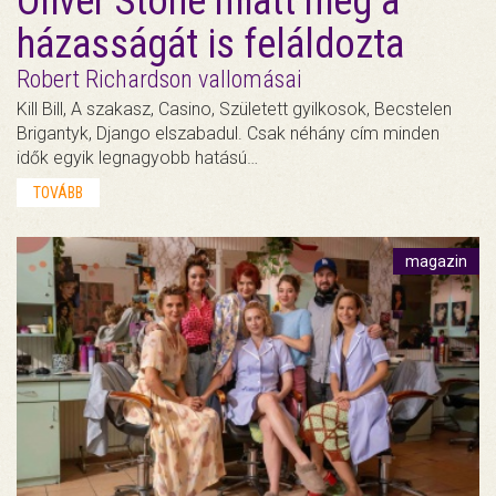
Oliver Stone miatt még a
házasságát is feláldozta
Robert Richardson vallomásai
Kill Bill, A szakasz, Casino, Született gyilkosok, Becstelen
Brigantyk, Django elszabadul. Csak néhány cím minden
idők egyik legnagyobb hatású…
TOVÁBB
magazin