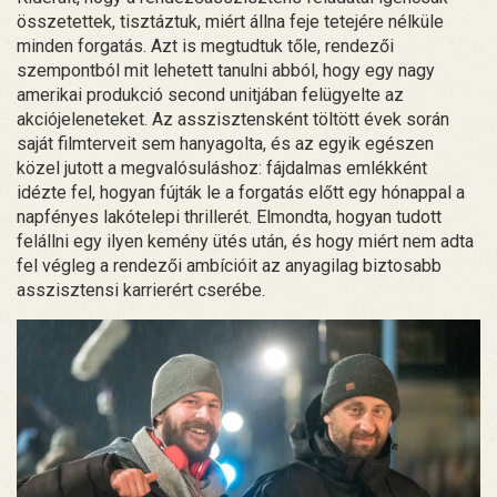
összetettek, tisztáztuk, miért állna feje tetejére nélküle
minden forgatás. Azt is megtudtuk tőle, rendezői
szempontból mit lehetett tanulni abból, hogy egy nagy
amerikai produkció second unitjában felügyelte az
akciójeleneteket. Az asszisztensként töltött évek során
saját filmterveit sem hanyagolta, és az egyik egészen
közel jutott a megvalósuláshoz: fájdalmas emlékként
idézte fel, hogyan fújták le a forgatás előtt egy hónappal a
napfényes lakótelepi thrillerét. Elmondta, hogyan tudott
felállni egy ilyen kemény ütés után, és hogy miért nem adta
fel végleg a rendezői ambícióit az anyagilag biztosabb
asszisztensi karrierért cserébe.