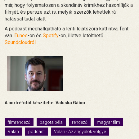
már, hogy folyamatosan a skandináv krimikhez hasonlítják a
filmjét, és persze azt is, melyik szerzők lehettek rá
hatással tudat alatt.
A podcast meghallgatható a lenti lejátszóra kattintva, fent
van
iTunes
-on és
Spotify
-on, illetve letölthető
Soundcloudról
.
A portréfotót készítette: Valuska Gábor
filmrendező
bagota béla
rendező
magyar film
Valan
podcast
Valan - Az angyalok völgye