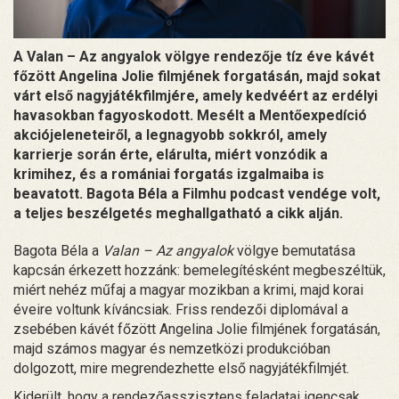
A Valan – Az angyalok völgye rendezője tíz éve kávét
főzött Angelina Jolie filmjének forgatásán, majd sokat
várt első nagyjátékfilmjére, amely kedvéért az erdélyi
havasokban fagyoskodott. Mesélt a Mentőexpedíció
akciójeleneteiről, a legnagyobb sokkról, amely
karrierje során érte, elárulta, miért vonzódik a
krimihez, és a romániai forgatás izgalmaiba is
beavatott. Bagota Béla a Filmhu podcast vendége volt,
a teljes beszélgetés meghallgatható a cikk alján.
Bagota Béla a
Valan – Az angyalok
völgye bemutatása
kapcsán érkezett hozzánk: bemelegítésként megbeszéltük,
miért nehéz műfaj a magyar mozikban a krimi, majd korai
éveire voltunk kíváncsiak. Friss rendezői diplomával a
zsebében kávét főzött Angelina Jolie filmjének forgatásán,
majd számos magyar és nemzetközi produkcióban
dolgozott, mire megrendezhette első nagyjátékfilmjét.
Kiderült, hogy a rendezőasszisztens feladatai igencsak