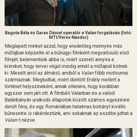
Bagota Béla és Garas Dániel operatőr a Valan forgatásán (fotó:
MTI/Veres Nándor)
Meglepett minket azzal, hogy eredetileg mennyire más
műfajban képzelte el a bűnügyi filmként megvalósuló első
filmjét, belementünk abba is, miért szereti annyira a
krimiket, hogy tervei végül mindig ennél a műfajnál kötnek
ki. Mesélt arról az álmáról, amiből a
Valan
főbb motívumai
származnak. Megtudtuk, miért döntött Erdély mellett a
történet helyszíneként, annak ellenére, hogy korábban
egyszer sem járt ott. A filmbéli Valanban és a valódi
Balánbányán uralkodó állapotok között számos egyezésre
derült fény, és egy Romániában hatalmas botrányt kiváltó
bűnesetre is rákérdeztünk, ami sokaknak az eszébe juthat a
Valan
-t nézve.