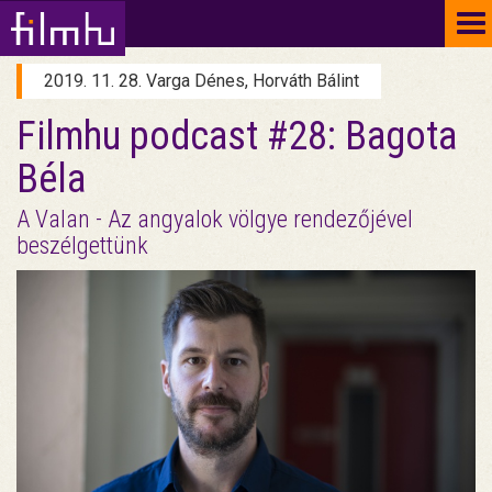
To
na
2019. 11. 28. Varga Dénes, Horváth Bálint
Filmhu podcast #28: Bagota
Béla
A Valan - Az angyalok völgye rendezőjével
beszélgettünk